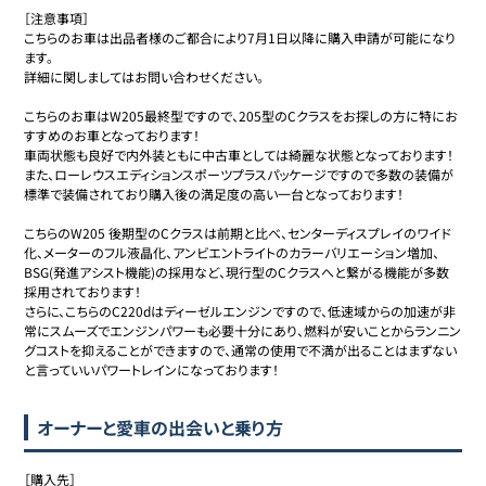
［注意事項］

こちらのお車は出品者様のご都合により7月1日以降に購入申請が可能になり
ます。

詳細に関しましてはお問い合わせください。

こちらのお車はW205最終型ですので、205型のCクラスをお探しの方に特にお
すすめのお車となっております！

車両状態も良好で内外装ともに中古車としては綺麗な状態となっております！

また、ローレウスエディションスポーツプラスパッケージですので多数の装備が
標準で装備されており購入後の満足度の高い一台となっております！

こちらのW205 後期型のCクラスは前期と比べ、センターディスプレイのワイド
化、メーターのフル液晶化、アンビエントライトのカラーバリエーション増加、
BSG(発進アシスト機能)の採用など、現行型のCクラスへと繋がる機能が多数
採用されております！

さらに、こちらのC220dはディーゼルエンジンですので、低速域からの加速が非
常にスムーズでエンジンパワーも必要十分にあり、燃料が安いことからランニン
グコストを抑えることができますので、通常の使用で不満が出ることはまずない
と言っていいパワートレインになっております！
オーナーと愛車の出会いと乗り方
［購入先］
