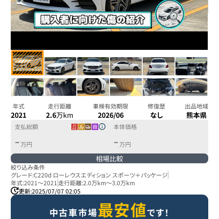
年式
走行距離
車検有効期限
修復歴
出品地域
2021
2.6
万km
2026/06
なし
熊本県
支払総額
本体価格
-
-
万円
万円
相場比較
絞り込み条件
グレード:
C220d ローレウスエディション スポーツ＋パッケージ
年式:
2021
～
2021
走行距離:
2.0万km
～
3.0万km
更新:
2025/07/07 02:05
最安値
中古車市場
です！