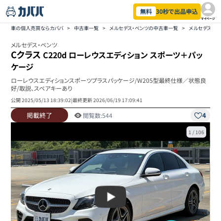
無料
30秒で出品申込
マイページ
車の個人売買ならカババ
>
中古車一覧
>
メルセデス・ベンツの中古車一覧
>
メルセデス・ベ
メルセデス・ベンツ
Cクラス
C220d ローレウスエディション スポーツ＋パッ
ケージ
ローレウスエディションスポーツプラスパッケージ/W205型最終仕様／状態良
好/取説、スペアキーあり
公開
2025/05/13 18:39:02
|
最終更新
2026/06/19 17:09:41
掲載終了
4
閲覧数:
544
1
/
106