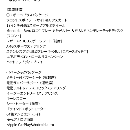
［車両装備］

◯スポーツプラスパッケージ

フロントスポイラー・サイド＆リアスカート

18インチAMG5スポークアルミホイール

Mercedes-Benzロゴ付ブレーキキャリパー ＆ドリルドベンチレーテッドディスク
[フロント]

レザーARTICOスポーツシート [前席]

AMGスポーツステアリング

ステンレスアクセル&ブレーキペダル [ラバースタッド付]

エアボディコントロールサスペンション

ヘッドアップディスプレイ

◯ベーシックパッケージ　

メモリー付パワーシート （運転席）

電動ランバーサポート （運転席）

電動チルト＆テレスコピックステアリング

イージーエントリー （ステアリング）

キーレスゴー

シートヒーター （前席）

ブラインドスポットモニター

64色アンビエントライト

・iwcアナログ時計

・Apple CarPlay&Android auto
