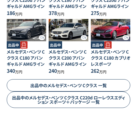
クラス
C220d アバン
クラス
C180 アバン
クラス
C220d アバン
ギャルド AMGライン
ギャルド AMGライン
ギャルド AMGライン
186
378
275
万円
万円
万円
3
3
9
出品中
出品中
出品中
メルセデス・ベンツ
C
メルセデス・ベンツ
C
メルセデス・ベンツ
C
クラス
C180 アバン
クラス
C200 アバン
クラス
C180 カブリオ
ギャルド AMGライン
ギャルド AMGライン
レスポーツ
340
240
262
万円
万円
万円
出品中の
メルセデス・ベンツ
Cクラス
一覧
出品中の
メルセデス・ベンツ
Cクラス
C220d ローレウスエディ
ション スポーツ＋パッケージ
一覧