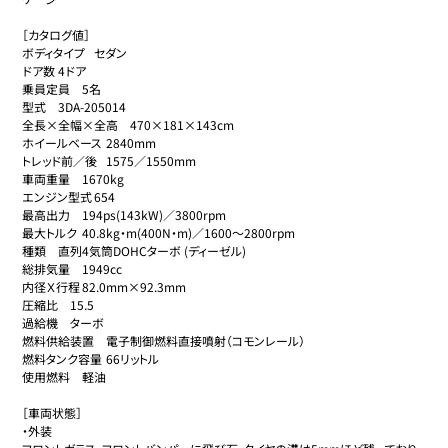
［カタログ値］

ボディタイプ	セダン

ドア数	4ドア

乗員定員	5名

型式	3DA-205014

全長×全幅×全高	470×181×143cm

ホイールベース	2840mm

トレッド前／後	1575／1550mm

車両重量	1670kg

エンジン型式	654

最高出力	194ps(143kW)／3800rpm

最大トルク	40.8kg・m(400N・m)／1600～2800rpm

種類	直列4気筒DOHCターボ (ディーゼル)

総排気量	1949cc

内径Ｘ行程	82.0mm×92.3mm

圧縮比	15.5

過給機	ターボ

燃料供給装置	電子制御燃料直接噴射（コモンレール）

燃料タンク容量	66リットル

使用燃料	軽油

［車両状態］

・外装
