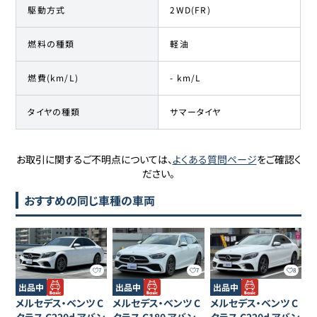
駆動方式
2WD(FR)
燃料の種類
軽油
燃費(km/L)
- km/L
タイヤの種類
サマータイヤ
お取引に関するご不明点については、
よくある質問ページ
をご確認く
ださい。
おすすめの同じ車種の車両
7
7
8
出品中
出品中
出品中
メルセデス・ベンツ
C
メルセデス・ベンツ
C
メルセデス・ベンツ
C