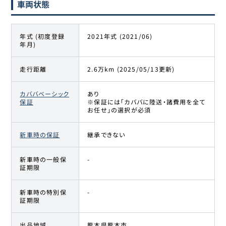
車両状態
年式 (初度登録
2021年式 (2021/06)
年月)
走行距離
2.6万km (2025/05/13更新)
カババベーシック
あり
保証
※保証には「カババに陸送・諸費用を全て
お任せ」の選択が必須
新車時の保証
継承できない
新車時の一般保
-
証期限
新車時の特別保
-
証期限
出品地域
熊本県熊本市