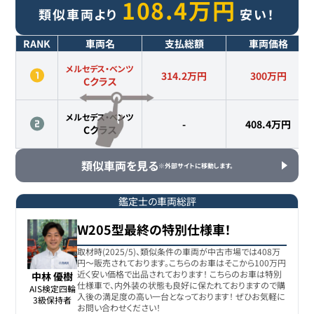
108.4
万円
類似車両より
安い！
RANK
車両名
支払総額
車両価格
メルセデス・ベンツ
314.2万円
300
万円
Cクラス
メルセデス・ベンツ
-
408.4
万円
Cクラス
類似車両を見る
※外部サイトに移動します。
鑑定士の車両総評
W205型最終の特別仕様車！
取材時(2025/5)、類似条件の車両が中古市場では408万
円〜販売されております。こちらのお車はそこから100万円
近く安い価格で出品されております！ こちらのお車は特別
中林 優樹
仕様車で、内外装の状態も良好に保たれておりますので購
AIS検定四輪

入後の満足度の高い一台となっております！ ぜひお気軽に
3級保持者
お問い合わせください！