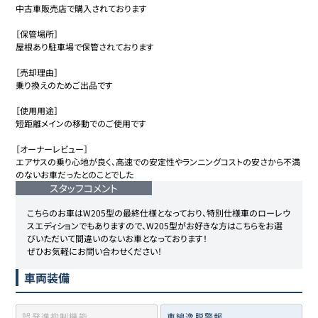
中古車販売店で購入されております

［保管場所］

屋根あり駐車場で保管されております

［売却理由］

乗り換えのためご出品です

［使用用途］

短距離メインの移動でのご使用です

［オーナーレビュー］

エアサスの乗り心地が良く、高速での安定性やランニングコストの安さから不満
のないお車だったとのことでした
スタッフコメント
こちらのお車はW205型の最終仕様となっており、特別仕様車のローレウ
スエディションでもありますので、W205型がお好きな方はこちらをお選
びいただいて間違いのないお車となっております！

ぜひお気軽にお問い合わせください！
車両装備
誤発進抑制機能
車線逸脱警報