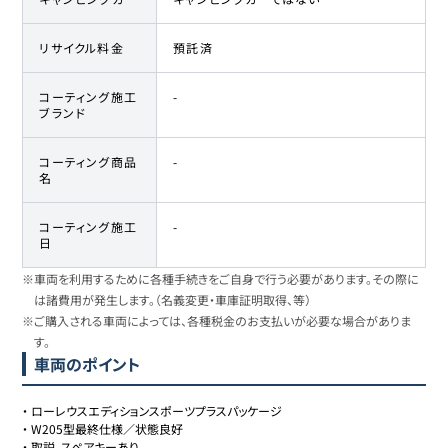
リサイクル料金
預託済
コーティング施工
-
ブランド
コーティング商品
-
名
コーティング施工
-
日
※車両を利用するために各種手続きをご自身で行う必要があります。その際に
は諸費用が発生します。（名義変更・車庫証明取得、等）
※ご購入される車両によっては、各種税金のお支払いが必要な場合がありま
す。
車両のポイント
・
ローレウスエディションスポーツプラスパッケージ
・
W205型最終仕様／状態良好
・
取説、スペアキーあり