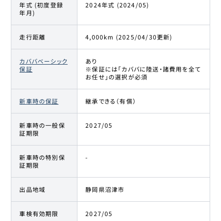
年式 (初度登録
2024年式 (2024/05)
年月)
走行距離
4,000km (2025/04/30更新)
カババベーシック
あり
保証
※保証には「カババに陸送・諸費用を全て
お任せ」の選択が必須
新車時の保証
継承できる（有償）
新車時の一般保
2027/05
証期限
新車時の特別保
-
証期限
出品地域
静岡県沼津市
車検有効期限
2027/05