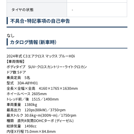
タイヤの状態
-
不具合・特記事項の自己申告
なし
カタログ情報（新車時）
2024年式 C3エアクロス マックス ブルーHDi

【車両情報】

ボディタイプ	SUV・クロスカントリー・ライトクロカン

ドア数	5ドア

乗員定員	5名

型式	3DA-A8YH01

全長×全幅×全高	4160×1765×1630mm

ホイールベース	2605mm

トレッド前／後	1515／1490mm

車両重量	1380kg

最高出力	120ps(88kW)／3750rpm

最大トルク	30.6kg・m(300N・m)／1750rpm

種類	直列4気筒DOHCターボ (ディーゼル)

総排気量	1498cc

内径Ｘ行程	75.0mm×84.8mm
