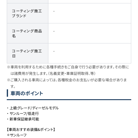
コーティング施工
-
ブランド
コーティング商品
-
名
コーティング施工
-
日
※車両を利用するために各種手続きをご自身で行う必要があります。その際に
は諸費用が発生します。（名義変更・車庫証明取得、等）
※ご購入される車両によっては、各種税金のお支払いが必要な場合がありま
す。
車両のポイント
・
上級グレード/ディーゼルモデル
・
サンルーフ/低走行
・
新車保証継承可能
【車両おすすめ装備&ポイント】

⚪︎サンルーフ
