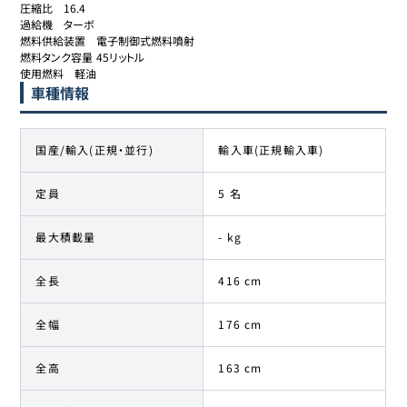
圧縮比	16.4

過給機	ターボ

燃料供給装置	電子制御式燃料噴射

燃料タンク容量	45リットル

使用燃料	軽油
車種情報
国産/輸入(正規・並行)
輸入車(正規輸入車)
定員
5 名
最大積載量
- kg
全長
416 cm
全幅
176 cm
全高
163 cm