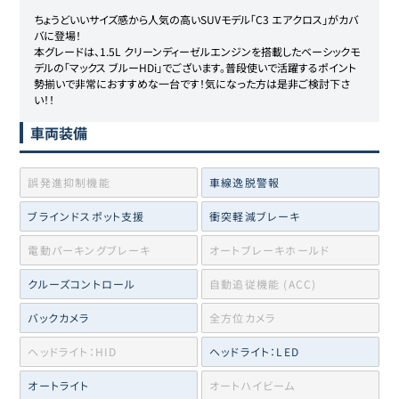
ちょうどいいサイズ感から人気の高いSUVモデル「C3 エアクロス」がカバ
バに登場！

本グレードは、1.5L クリーンディーゼルエンジンを搭載したベーシックモ
デルの「マックス ブルーHDi」でございます。普段使いで活躍するポイント
勢揃いで非常におすすめな一台です！気になった方は是非ご検討下さ
い！！
車両装備
誤発進抑制機能
車線逸脱警報
ブラインドスポット支援
衝突軽減ブレーキ
電動パーキングブレーキ
オートブレーキホールド
クルーズコントロール
自動追従機能 (ACC)
バックカメラ
全方位カメラ
ヘッドライト：HID
ヘッドライト：LED
オートライト
オートハイビーム