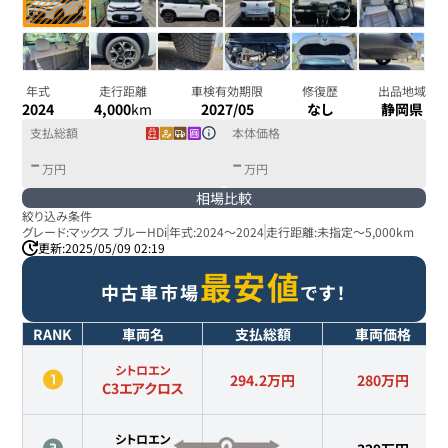
年式
走行距離
車検有効期限
修復歴
出品地域
2024
4,000
km
2027/05
なし
静岡県
支払総額
本体価格
-
-
万円
万円
相場比較
絞り込み条件
グレード:
マックス ブルーHDi
年式:
2024
～
2024
走行距離:
未指定
～
5,000km
更新:
2025/05/09 02:19
最安値
中古車市場
です！
RANK
車両名
支払総額
車両価格
シトロエン
294.2万円
280
万円
C3エアクロス
シトロエン