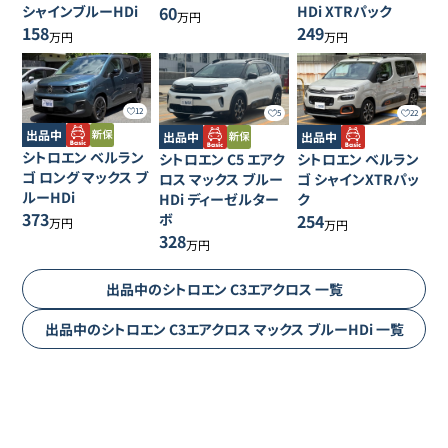
シャインブルーHDi
60
HDi XTRパック
万円
158
249
万円
万円
12
5
22
出品中
出品中
出品中
シトロエン
ベルラン
シトロエン
C5 エアク
シトロエン
ベルラン
ゴ
ロング マックス ブ
ロス
マックス ブルー
ゴ
シャインXTRパッ
ルーHDi
HDi ディーゼルター
ク
373
ボ
254
万円
万円
328
万円
出品中の
シトロエン
C3エアクロス
一覧
出品中の
シトロエン
C3エアクロス
マックス ブルーHDi
一覧