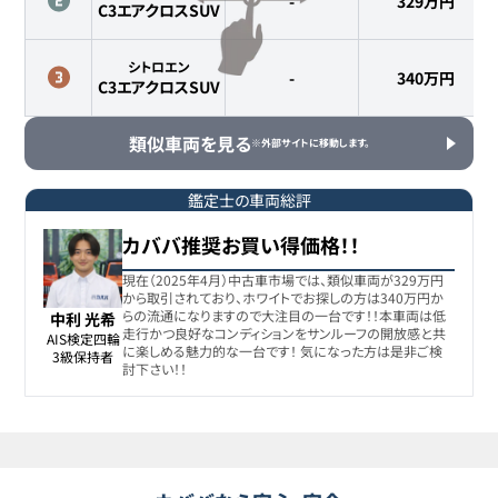
-
329
万円
C3エアクロスSUV
シトロエン
-
340
万円
C3エアクロスSUV
類似車両を見る
※外部サイトに移動します。
鑑定士の車両総評
カババ推奨お買い得価格！！
現在（2025年4月）中古車市場では、類似車両が329万円
から取引されており、ホワイトでお探しの方は340万円か
らの流通になりますので大注目の一台です！！本車両は低
中利 光希
走行かつ良好なコンディションをサンルーフの開放感と共
AIS検定四輪

に楽しめる魅力的な一台です！ 気になった方は是非ご検
3級保持者
討下さい！！