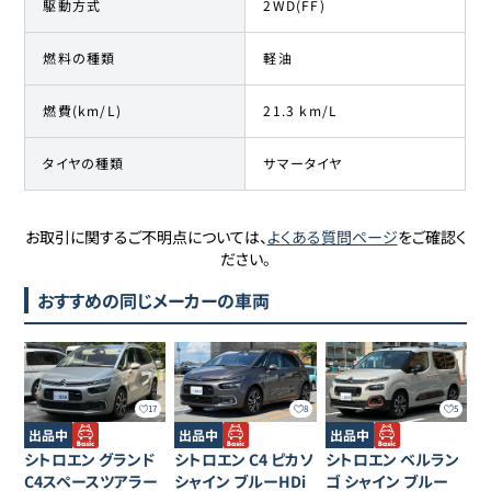
駆動方式
2WD(FF)
燃料の種類
軽油
燃費(km/L)
21.3 km/L
タイヤの種類
サマータイヤ
お取引に関するご不明点については、
よくある質問ページ
をご確認く
ださい。
おすすめの同じメーカーの車両
17
8
5
出品中
出品中
出品中
シトロエン
グランド
シトロエン
C4 ピカソ
シトロエン
ベルラン
C4スペースツアラー
シャイン ブルーHDi
ゴ
シャイン ブルー