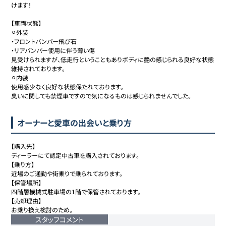
けます！

【車両状態】

⚪︎外装

・フロントバンパー飛び石

・リアバンパー使用に伴う薄い傷

見受けられますが、低走行ということもありボディに艶の感じられる良好な状態
維持されております。

⚪︎内装

使用感少なく良好な状態保たれております。

臭いに関しても禁煙車ですので気になるものは感じられませんでした。
オーナーと愛車の出会いと乗り方
【購入先】

ディーラーにて認定中古車を購入されております。

【乗り方】

近場のご通勤や街乗りで乗られております。

【保管場所】

四階層機械式駐車場の1階で保管されております。

【売却理由】

お乗り換え検討のため。
スタッフコメント