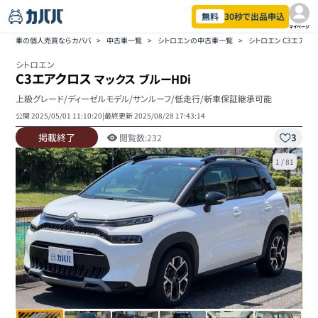
無料
30秒で出品申込
マイページ
車の個人売買ならカババ
>
中古車一覧
>
シトロエンの中古車一覧
>
シトロエン C3エアク
シトロエン
C3エアクロス
マックス ブルーHDi
上級グレード/ディーゼルモデル/サンルーフ/低走行/新車保証継承可能
公開
2025/05/01 11:10:20
|
最終更新
2025/08/28 17:43:14
掲載終了
3
閲覧数:
232
1
/
81