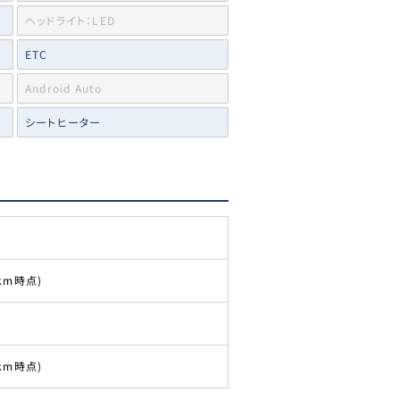
ヘッドライト：LED
ETC
Android Auto
シートヒーター
 km時点)
 km時点)