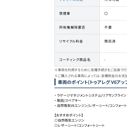
禁煙車
〇
所有権解除要否
不要
リサイクル料金
預託済
コーティング商品名
-
※車両を利用するために各種手続きをご自身で行う
※ご購入される車両によっては、各種税金のお支
車両のポイント
(トゥアレグ V6ア
・
ラゲージマネジメントシステム/リアサンブライン
・
取説/スペアキー
・
自然吸気V6エンジン/レザーシート/コンフォー
【おすすめポイント】

◎自然吸気エンジン

◎レザーシート/コンフォートシート
