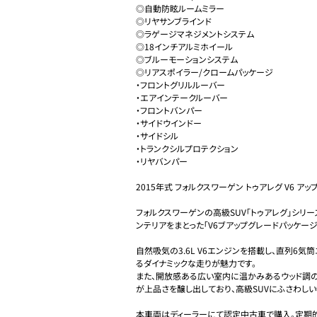
◎自動防眩ルームミラー

◎リヤサンブラインド

◎ラゲージマネジメントシステム

◎18インチアルミホイール

◎ブルーモーションシステム

◎リアスポイラー/クロームパッケージ

・フロントグリルルーバー

・エアインテークルーバー

・フロントバンパー

・サイドウインドー

・サイドシル

・トランクシルプロテクション

・リヤバンパー

2015年式 フォルクスワーゲン トゥアレグ V6 ア
フォルクスワーゲンの高級SUV「トゥアレグ」シリ
ンテリアをまとった「V6ブアップグレードパッケージ」
自然吸気の3.6L V6エンジンを搭載し、直列6
るダイナミックな走りが魅力です。

また、開放感ある広い室内に温かみあるウッド調
が上品さを醸し出しており、高級SUVにふさわしい
本車両はディーラーにて認定中古車で購入。定期