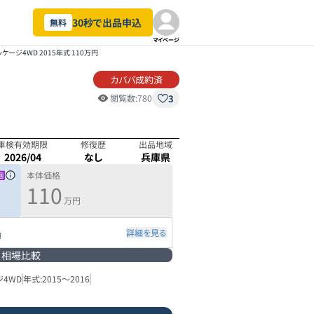
30秒で出品申込
無料
マイページ
ケージ4WD 2015年式 110万円
カババ成約済
3
閲覧数:
780
車検有効期限
修復歴
出品地域
2026/04
なし
兵庫県
本体価格
110
万円
詳細を見る
円
相場比較
ジ4WD
年式:
2015
～
2016