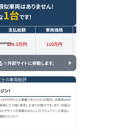
類似車両はありません！
1台
な
です！
支払総額
車両価格
年式
走行距離
124.2万円
110
万円
2015
年式
8.4
万km
る
※外部サイトに移動します。
定士の車両総評
ジン！
68万円からの掲載です(25/4/29現在)。本車両はV6
採用した力強く安定した走りが魅力です。また、内装は
調のデザインが高級SUVらしいラグジュアリーさ演出し
検討ください！