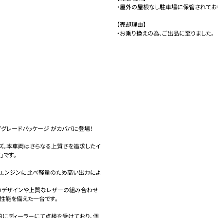
・屋外の屋根なし駐車場に保管されており
【売却理由】

・お乗り換えの為、ご出品に至りました。
ップグレードパッケージ がカババに登場！

ーズ。本車両はさらなる上質さを追求したイ
です。

気筒エンジンに比べ軽量のため高い出力によ
のデザインや上質なレザーの組み合わせ
性能を備えた一台です。

的にディーラーにて点検を受けており、個