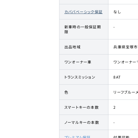
カババベーシック保証
なし
新車時の一般保証期
-
限
出品地域
兵庫県宝塚市
ワンオーナー車
ワンオーナー
トランスミッション
8AT
色
リーフブルー
スマートキーの本数
2
ノーマルキーの本数
-
プレミアム保証
付帯可能