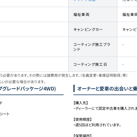
福祉車両
福祉車
キャンピングカー
キャン
コーティング施工ブラ
-
ンド
コーティング施工日
-
必要があります。その際には諸費用が発生します。（名義変更・車庫証明取得、等）
払いが必要な場合があります。
ップグレードパッケージ4WD)
オーナーと愛車の出会いと
ド
【購入先】

・ディーラーにて認定中古車を購入されまし
トシート
【使用頻度】

・週5回ほど利用されています。

【保管場所】
