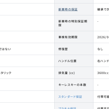
新車時の保証
継承で
新車時の特別保証期
-
限
車検有効期限
2026/0
ではない
修復歴
なし
ハンドル位置
右ハン
メタリック
排気量 (cc)
3600cc
キーレスキーの本数
-
スタンダード保証
付帯可
プラチナ保証
付帯不