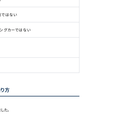
両ではない
ピングカーではない
乗り方
た。
