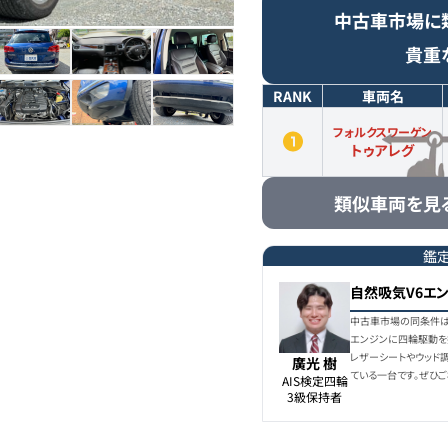
中古車市場に
貴重
RANK
車両名
フォルクスワーゲン
トゥアレグ
類似車両を見
鑑
自然吸気V6エン
中古車市場の同条件は1
エンジンに四輪駆動を
レザーシートやウッド
廣光 樹
ている一台です。ぜひご
AIS検定四輪

3級保持者