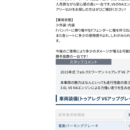
人売買ながら安心感の高い一台です。V6のNAエ
アリーSUVをお探しの方はぜひご検討ください！

【車両状態】

≫外装･内装

Fバンパーに擦り傷や左Fフェンダーに傷を伴う凹み
また各シートに多少の使用感やよれ、しわがみら
す。

今後のご使用により多少のダメージが増える可能性
勝手抜群の一台です！
スタッフコメント
2015年式 フォルクスワーゲン トゥアレグ V6
本車両の魅力はなんといっても走行性能の高さ！
3.6L V6 NAエンジンによる力強い走りを
車両装備
(トゥアレグ V6アップグレ
誤発進抑制機能
電動パーキングブレーキ