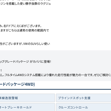
ンジンを搭載した使い勝手抜群のラグジュ
、右Fドアにえくぼがございます。

れますがこちらは通常の使用の範囲内で
がございますが、VWのSUVらしい使い
 アップグレードパッケージ がカババに登場！



生み出し、フルタイム4WDシステム搭載により優れた走行性能が魅力の一台です。ぜひご検討く
ードパッケージ4WD)
車線逸脱警報
ブラインドスポット支援
オートブレーキホールド
クルーズコントロール