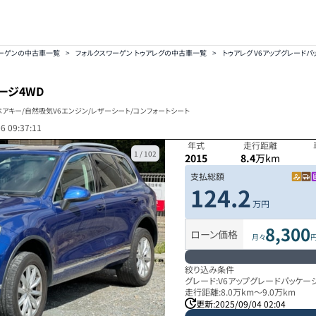
ワーゲンの中古車一覧
>
フォルクスワーゲン トゥアレグの中古車一覧
>
トゥアレグ V6アップグレードパッ
ージ4WD
ペアキー/自然吸気V6エンジン/レザーシート/コンフォートシート
6 09:37:11
年式
走行距離
1
/
102
2015
8.4
万km
支払総額
124.2
万円
8,300
ローン価格
月々
絞り込み条件
グレード:
V6アップグレードパッケー
走行距離:
8.0万km
～
9.0万km
更新:
2025/09/04 02:04