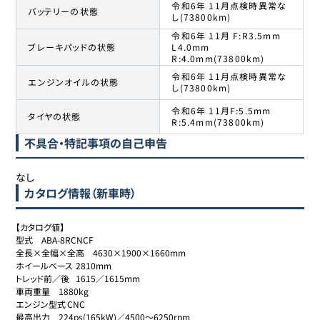
令和6年 11月点検時異常な
バッテリーの状態
し(73800km)
令和6年 11月 F:R3.5mm
ブレーキパッドの状態
L4.0mm
R:4.0mm(73800km)
令和6年 11月点検時異常な
エンジンオイルの状態
し(73800km)
令和6年 11月F:5.5mm
タイヤの状態
R:5.4mm(73800km)
不具合・特記事項の自己申告
なし
カタログ情報（新車時）
【カタログ値】

型式	ABA-8RCNCF

全長×全幅×全高	4630×1900×1660mm

ホイールベース	2810mm

トレッド前／後	1615／1615mm

車両重量	1880kg

エンジン型式	CNC

最高出力	224ps(165kW)／4500～6250rpm
