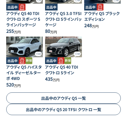
5
19
10
出品中
出品中
出品中
アウディ
Q5
40 TDI
アウディ
Q5
3.0 TFSI
アウディ
Q5
ブラック
クワトロ スポーツ S
クワトロ Sラインパッ
エディション
ラインパッケージ
ケージ
248
万円
255
80
万円
万円
23
19
出品中
出品中
アウディ
Q5
ハイスタ
アウディ
Q5
40 TDI
イル ディーゼルター
クワトロ Sライン
ボ 4WD
435
万円
520
万円
出品中の
アウディ
Q5
一覧
出品中の
アウディ
Q5
20 TFSI クワトロ
一覧