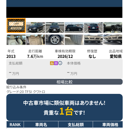
年式
走行距離
車検有効期限
修復歴
出品地域
2013
7.6
万km
2026/12
なし
愛知県
支払総額
本体価格
-
-
万円
万円
相場比較
絞り込み条件
グレード:
20 TFSI クワトロ
中古車市場に類似車両はありません！
1台
貴重な
です！
RANK
車両名
支払総額
車両価格