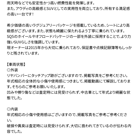
雨天時などでも安定性かつ高い燃費性能を発揮します。

また、アウディの高級感とSUVとしての実用性を両立しており、所有する満足感
の高い一台です！

希少価値の高いラグジュアリーパッケージを搭載しているため、シートにより高
級感がございます。また、状態も綺麗に保たれるよう丁寧に乗られています。

SQ5のホイールやオフロードパッケージの一部を外装に採用することで、より力
強いSUVらしさを強調しています。

現オーナーは2015年から大切に乗られており、保証書や点検記録簿等もしっか
りと残されています。

【車両状態】

◎外装

リヤバンパーにタッチアップ跡がございますので、掲載写真をご参考ください。

年式相応の全体的な小傷や使用感につきまして、掲載動画にて解説しておりま
す。そちらのご参考お願いいたします。

凹みや擦り傷などは査定時には見受けられず、中古車として年式より綺麗な状
態でした。

◎内装

年式相応の小傷や使用感はございますので、掲載写真をご参考ご参考くださ
い。

破損や異臭は査定時には見受けられず、大切に扱われてきているのが伝わる内
容でした。