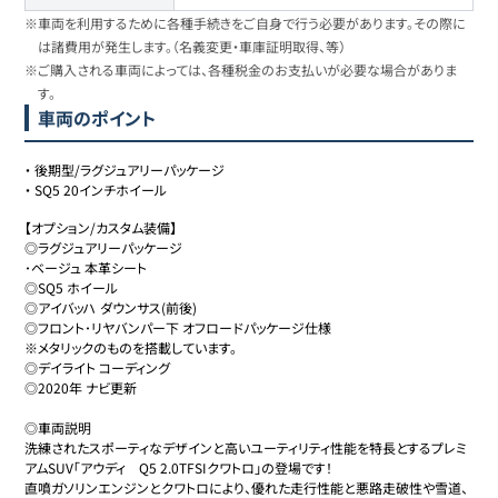
※車両を利用するために各種手続きをご自身で行う必要があります。その際に
は諸費用が発生します。（名義変更・車庫証明取得、等）
※ご購入される車両によっては、各種税金のお支払いが必要な場合がありま
す。
車両のポイント
・
後期型/ラグジュアリーパッケージ
・
SQ5 20インチホイール
【オプション/カスタム装備】

◎ラグジュアリーパッケージ

･ベージュ 本革シート

◎SQ5 ホイール

◎アイバッハ ダウンサス(前後)

◎フロント･リヤバンパー下 オフロードパッケージ仕様

※メタリックのものを搭載しています。

◎デイライト コーディング

◎2020年 ナビ更新

◎車両説明

洗練されたスポーティなデザインと高いユーティリティ性能を特長とするプレミ
アムSUV「アウディ　Q5 2.0TFSIクワトロ」の登場です！

直噴ガソリンエンジンとクワトロにより、優れた走行性能と悪路走破性や雪道、