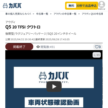
無料
30秒で出品申込
マイページ
車の個人売買ならカババ
>
中古車一覧
>
アウディの中古車一覧
>
アウディ Q5の中古車一
アウディ
Q5
20 TFSI クワトロ
後期型/ラグジュアリーパッケージ/SQ5 20インチホイール
公開
2025/04/22 20:30:42
|
最終更新
2025/08/28 17:43:05
掲載終了
3
閲覧数:
491
1
/
85