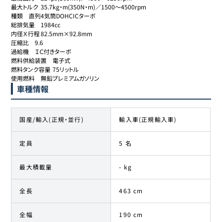
最大トルク	35.7kg・m(350N・m)／1500～4500rpm

種類	直列4気筒DOHCICターボ

総排気量	1984cc

内径Ｘ行程	82.5mm×92.8mm

圧縮比	9.6

過給機	ＩＣ付きターボ

燃料供給装置	電子式

燃料タンク容量	75リットル

使用燃料	無鉛プレミアムガソリン
車種情報
国産/輸入(正規・並行)
輸入車(正規輸入車)
定員
5 名
最大積載量
- kg
全長
463 cm
全幅
190 cm