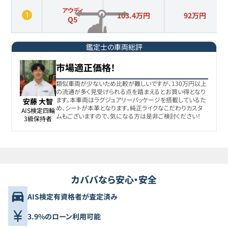
アウディ
103.4万円
92
万円
Q5
鑑定士の車両総評
市場適正価格！
類似車両が少ないため比較が難しいですが、130万円以上
の流通が多く見受けられる点を踏まえるとお買い得となり
ます。本車両はラグジュアリーパッケージを搭載しているた
安藤 大智
め、シートが本革となります。純正ライクなこだわりカスタ
AIS検定四輪

ムもございますので、気になる方は是非ご検討ください！
3級保持者
カババなら安心・安全
AIS検定有資格者が査定済み
3.9%のローン利用可能