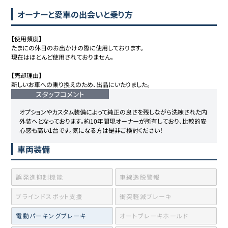
オーナーと愛車の出会いと乗り方
【使用頻度】

たまにの休日のお出かけの際に使用しております。

現在はほとんど使用されておりません。

【売却理由】

新しいお車への乗り換えのため、出品にいたりました。
スタッフコメント
オプションやカスタム装備によって純正の良さを残しながら洗練された内
外装へとなっております。約10年間現オーナーが所有しており、比較的安
心感も高い1台です。気になる方は是非ご検討ください！
車両装備
誤発進抑制機能
車線逸脱警報
ブラインドスポット支援
衝突軽減ブレーキ
電動パーキングブレーキ
オートブレーキホールド