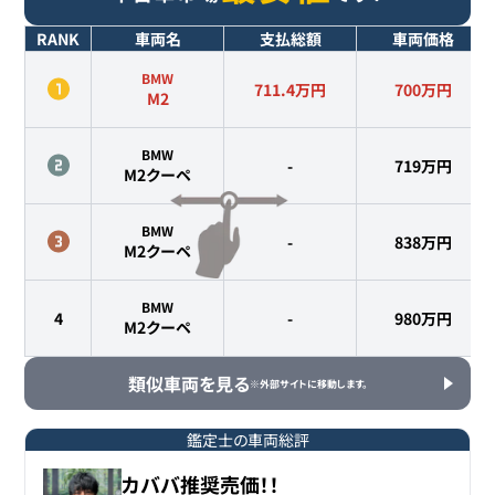
RANK
車両名
支払総額
車両価格
BMW
711.4万円
700
万円
M2
BMW
-
719
万円
M2クーペ
BMW
-
838
万円
M2クーペ
BMW
4
-
980
万円
M2クーペ
類似車両を見る
※外部サイトに移動します。
鑑定士の車両総評
カババ推奨売価！！