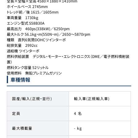
全長×全幅×全高 4580×1880×1410mm

ホイールベース 2745mm

トレッド前／後 1615／1605mm

車両重量	1730kg

エンジン型式	S58B30A

最高出力	460ps(338kW)／6250rpm

最大トルク 56.1kg・m(550N・m)／2650～5870rpm

種類	直列6気筒DOHCツインターボ

総排気量	2992cc

過給機 ツインターボ

燃料供給装置	デジタル・モーター・エレクトロニクス（DME／電子燃料噴射装
置）

燃料タンク容量 52リットル

使用燃料	無鉛プレミアムガソリン
車種情報
国産/輸入(正規・並行)
輸入車(正規輸入車)
定員
4 名
最大積載量
- kg