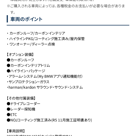
※ご購入される車両によっては、各種税金のお支払いが必要な場合がありま
す。
車両のポイント
・
カーボンルーフ/カーボンインテリア
・
ハイラインPKG/コーティング施工済み/屋内保管
・
ワンオーナー/ディーラー点検
【オプション装備】

●カーボンルーフ

●カーボンインテリアトリム

●ハイライン・パッケージ

・アラーム・システム（My BMWアプリ通知機能付）

・サンプロテクション・ガラス

・harman/kardon サラウンド・サウンド・システム

【その他付属装備】

●ドライブレコーダー

●レーダー探知機

●ETC

●NOJコーティング施工済み(R5 11月施工証明書あり)

【車両説明】
