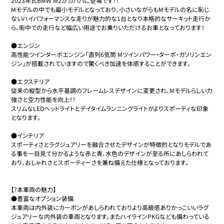
2023年式BMW M2がカババに登場です！！

Mモデルの中でも最小モデルとなっており、小さいながらもMモデルの名に恥じ
ないハイパフォーマンスな走りが魅力的な1台となり本格的なサーキット走行か
ら、街中での走行など幅広い用途でお乗りいただけるお車となっております！

●エンジン

高性能ツインターボエンジン「直列6気筒 Mツインパワー・ターボ・ガソリンエン
ジン」が搭載されていますので驚くべき加速を体感することができます。

●エクステリア

従来の縦型から水平基調のフレームレスデザインに変更され、Mモデルらしい力
強さと空力性能を向上！！

スリムなLEDヘッドライトとデイタイムランニングライトがよりスポーティな印象
となります。

●インテリア

スポーティさとラグジュアリーを融合させたデザインが特徴的となりモデルであ
る事を一目見て分かるような赤と青、水色のデザインが至る所にあしらわれて
おり、おしゃれさとスポーティーさを兼ね備えた仕様となっております。

【?本車両の魅力】

●豊富なオプション装備

本車両は内外装にカーボンがあしらわれておりより高級感ありかっこいいラグ
ジュアリーな内外装の車両となります。またハイラインPKGなども備わっている