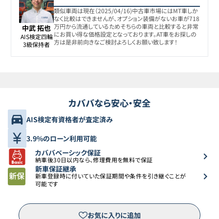
類似車両は現在（2025/04/16)中古車市場にはMT車しか
なく比較はできませんが、オプション装備がないお車が718
万円から流通しているためそちらの車両と比較すると非常
中武 拓也
にお買い得な価格設定となっております。AT車をお探しの
AIS検定四輪

方は是非前向きなご検討よろしくお願い致します！
3級保持者
カババなら安心・安全
AIS検定有資格者が査定済み
3.9%のローン利用可能
カババベーシック保証
納車後30日以内なら、修理費用を無料で保証
新車保証継承
新車登録時に付いていた保証期間や条件を引き継ぐことが
可能です
お気に入りに追加