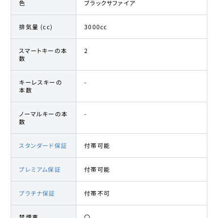
色
ブラックサファイア
排気量 (cc)
3000cc
スマートキーの本
2
数
キーレスキーの
-
本数
ノーマルキーの本
-
数
スタンダード保証
付帯可能
プレミアム保証
付帯可能
プラチナ保証
付帯不可
禁煙車
〇