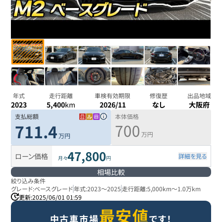
年式
走行距離
車検有効期限
修復歴
出品地域
2023
5,400
km
2026/11
なし
大阪府
支払総額
本体価格
700
711.4
万円
万円
47,800
ローン価格
詳細を見る
月々
円
相場比較
絞り込み条件
グレード:
ベースグレード
年式:
2023
～
2025
走行距離:
5,000km
～
1.0万km
更新:
2025/06/01 01:59
最安値
中古車市場
です！