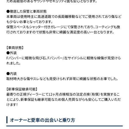
ため高級感のあるサウンドやセキュリティ面も安心となります。

●徹底した保管と車両状態

本車両は使用時主に高速道路での長距離移動などでご使用されており傷など
も少ないお車となっております。

保管スペースもシャッター付きガレージにて保管されており、コーティングも施
行されておりますので状態も非常に綺麗な満足度の高い一台となります。

【車両状態】

●外装

Fバンバーに軽微な飛び石、Fバンパー/左サイドシルに軽微な線傷が見受けら
れました。

●内装

取材時大きな傷やスレなども見受けられず非常に綺麗な状態のお車でした。

【新車保証継承可能】

最寄りの正規ディーラーにて12ヶ月点検相当の法定点検（有償）を実施するこ
とにより、新車保証も継承可能なため個人売買ながらも安心してご購入いただ
けます！
オーナーと愛車の出会いと乗り方