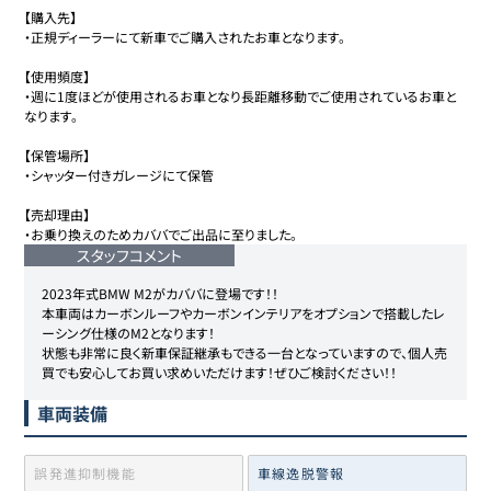
【購入先】

・正規ディーラーにて新車でご購入されたお車となります。

【使用頻度】

・週に1度ほどが使用されるお車となり長距離移動でご使用されているお車と
なります。

【保管場所】

・シャッター付きガレージにて保管

【売却理由】

・お乗り換えのためカババでご出品に至りました。
スタッフコメント
2023年式BMW M2がカババに登場です！！

本車両はカーボンルーフやカーボンインテリアをオプションで搭載したレ
ーシング仕様のM2となります！

状態も非常に良く新車保証継承もできる一台となっていますので、個人売
買でも安心してお買い求めいただけます！ぜひご検討ください！！
車両装備
誤発進抑制機能
車線逸脱警報