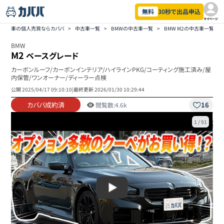
無料
30秒で出品申込
マイページ
車の個人売買ならカババ
>
中古車一覧
>
BMWの中古車一覧
>
BMW M2の中古車一覧
>
BMW
M2
ベースグレード
カーボンルーフ/カーボンインテリア/ハイラインPKG/コーティング施工済み/屋
内保管/ワンオーナー/ディーラー点検
公開
2025/04/17 09:10:10
|
最終更新
2026/01/30 10:29:44
カババ成約済
16
閲覧数:
4.6k
1
/
91