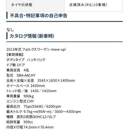
タイヤの状態
点検済み（R6/10車検）
不具合・特記事項の自己申告
なし
カタログ情報（新車時）
2013年式 フォルクスワーゲン move up!

【車両情報】

ボディタイプ	ハッチバック

ドア数	3ドア

乗員定員	4名

型式	DBA-AACHY

全長×全幅×全高	3545×1650×1495mm

ホイールベース	2420mm

トレッド前／後	1430／1425mm

車両重量	900kg

エンジン型式	CHY

最高出力	75ps(55kW)／6200rpm

最大トルク	9.7kg・m(95N・m)／3000～4300rpm

種類	直列3気筒DOHC12バルブ

総排気量	999cc

内径Ｘ行程	74.5mm×76.4mm
