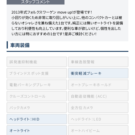
スタッフコメント
2013年式フォルクスワーゲン move up!が登場です！

小回りが効くため非常に取り回しがいい上に、他のコンパクトカーとは被
らないオシャレさを兼ね備えた1台です。純正には無いオートライトを装備
しており利便性も向上しています。便利な車が欲しいけど、個性を出した
い方には特におすすめの1台です！是非ご検討ください！
車両装備
誤発進抑制機能
車線逸脱警報
ブラインドスポット支援
衝突軽減ブレーキ
電動パーキングブレーキ
オートブレーキホールド
クルーズコントロール
自動追従機能 (ACC)
バックカメラ
全方位カメラ
ヘッドライト：HID
ヘッドライト：LED
オートライト
オートハイビーム