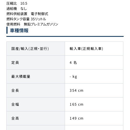
圧縮比	10.5

過給機	なし

燃料供給装置	電子制御式

燃料タンク容量	35リットル

使用燃料	無鉛プレミアムガソリン
車種情報
国産/輸入(正規・並行)
輸入車(正規輸入車)
定員
4 名
最大積載量
- kg
全長
354 cm
全幅
165 cm
全高
149 cm