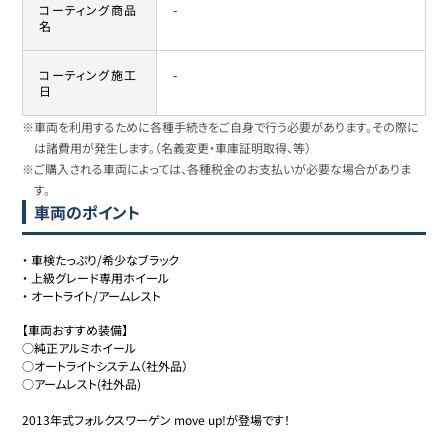
コーティング商品
-
名
コーティング施工
-
日
※車両を利用するために各種手続きをご自身で行う必要があります。その際に
は諸費用が発生します。（名義変更・車庫証明取得、等）
※ご購入される車両によっては、各種税金のお支払いが必要な場合がありま
す。
車両のポイント
・
車検たっぷり/希少なブラック
・
上級グレード専用ホイール
・
オートライト/アームレスト
【車両おすすめ装備】

○純正アルミホイール

○オートライトシステム（社外品）

○アームレスト(社外品)

2013年式フォルクスワーゲン move up!が登場です！
