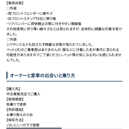
【車両状態】

○外装

・両フロントフェンダーに線キズ

・右フロントステップ付近に擦り傷

・リアバンパーに荷物積込の際に付きやすい薄線傷

その他使用に伴う薄い線キズなどは見られますが、全体的に綺麗な印象を受け
ました。

○内装

シワやシミなども目立たず綺麗な状態が保たれていました。

ペット(犬)のご乗車歴はありませんが、服などに付着した毛が車内に見られる
可能性がありますのでご了承ください。ペット等の気になる匂いも感じられませ
んでした。
オーナーと愛車の出会いと乗り方
【購入先】

中古車販売店でご購入

【使用頻度】

街乗りで使用

【売却理由】

お乗り換えのため

【保存方法】

バルコニーの下で保管