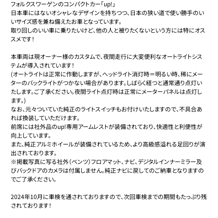
フォルクスワーゲンのコンパクトカー「up!」

日本車にはないオシャレなデザインを持ちつつ、日本の狭い道で使い勝手のい
いサイズ感を兼ね備えたお車となっています。

取り回しのいい車に乗りたいけど、他の人と被りたくないという方には特にオス
スメです！

本車両は現オーナー様のカスタムで、夜間走行に大変便利なオートライトシス
テムが導入されています！

(オートライトは正常に作動しますが、ヘッドライト消灯時＝明るい時、稀にメー
ターのバックライトがつかない場合があります。しばらく経つと通常通り点灯い
たします。ご了承ください。夜間ライト点灯時は正常にメーターパネルは点灯し
ます。)

なお、元々ついていた純正のライトスイッチもお付けいたしますので、不具合あ
れば換装していただけます。

前席には社外品のup!専用アームレストが装備されており、快適性と利便性が
向上しています。

また、純正アルミホイールが装備されているため、より高級感溢れる足回りが演
出されております。

※掲載写真に写る社外（ベンツ）フロアマット、ナビ、デジタルインナーミラー及
びバックドアのカメラは付属しません。純正ナビに戻してのご納車となりますの
でご了承ください。

2024年10月に車検を通されておりますので、次回車検までの期間もたっぷり残
されております！
