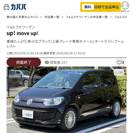
無料
30秒で出品申込
マイページ
車の個人売買ならカババ
>
中古車一覧
>
フォルクスワーゲンの中古車一覧
>
フォルクスワー
フォルクスワーゲン
up!
move up!
車検たっぷり/希少なブラック/上級グレード専用ホイール/オートライト/アーム
レスト
公開
2025/04/15 00:18:44
|
最終更新
2025/08/28 17:43:02
掲載終了
3
閲覧数:
387
1
/
99