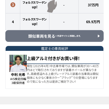
フォルクスワーゲン
-
37
万円
up!
フォルクスワーゲン
4
-
69.9
万円
up!
類似車両を見る
※外部サイトに移動します。
鑑定士の車両総評
上級アルミ付きがお買い得！
現在（2025年4月）中古車市場では、類似車両が30〜40万
円ほどで取引されておりますが装着ホイールが異なりま
す。高級感溢れる上級グレードアルミ装着の当車両は類似
中利 光希
個体にも少なく車体カラー"ブラック"での登場になります
AIS検定四輪

ので気になった方は是非ご検討下さい！
3級保持者