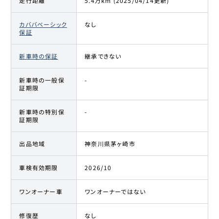
走行距離
5.4万km (2025/04/14更新)
カババベーシック
なし
保証
新車時の保証
継承できない
新車時の一般保
-
証期限
新車時の特別保
-
証期限
出品地域
神奈川県茅ヶ崎市
車検有効期限
2026/10
ワンオーナー車
ワンオーナーではない
修復歴
なし