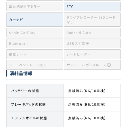
電動格納ドアミラー
ETC
ドライブレコーダー (SDカード
カーナビ
なし)
Apple CarPlay
Android Auto
Bluetooth
USB入力端子
電動シート
シートヒーター
シートベンチレーション
サンルーフ・ガラスルーフ
消耗品情報
バッテリーの状態
点検済み（R6/10車検）
ブレーキパッドの状態
点検済み（R6/10車検）
エンジンオイルの状態
点検済み（R6/10車検）