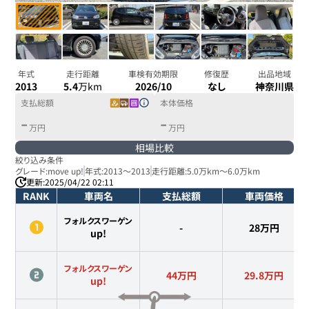
年式
走行距離
車検有効期限
修復歴
出品地域
2013
5.4
万km
2026/10
なし
神奈川県
支払総額
本体価格
-
-
万円
万円
相場比較
絞り込み条件
グレード:
move up!
年式:
2013
～
2013
走行距離:
5.0万km
～
6.0万km
更新:
2025/04/22 02:11
RANK
車両名
支払総額
車両価格
フォルクスワーゲン
-
28
万円
up!
フォルクスワーゲン
44万円
29.8
万円
up!