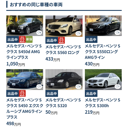
おすすめの同じ車種の車両
4
6
5
出品中
出品中
出品中
メルセデス・ベンツ
S
メルセデス・ベンツ
S
メルセデス・ベンツ
S
クラス
S450d AMG
クラス
S550ロング
クラス
S560 ロング
ラインプラス
AMGライン
433
万円
1,050
430
万円
万円
7
9
7
出品中
出品中
出品中
メルセデス・ベンツ
S
メルセデス・ベンツ
S
メルセデス・ベンツ
S
クラス
S450 エクスク
クラス
S320
クラス
S300h
ルーシブ AMGライン
50
219
万円
万円
プラス
498
万円