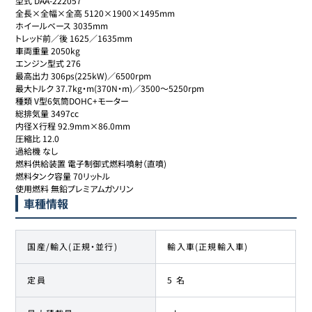
型式 DAA-222057

全長×全幅×全高 5120×1900×1495mm

ホイールベース 3035mm

トレッド前／後 1625／1635mm

車両重量 2050kg

エンジン型式 276

最高出力 306ps(225kW)／6500rpm

最大トルク 37.7kg・m(370N・m)／3500～5250rpm

種類 V型6気筒DOHC+モーター

総排気量 3497cc

内径Ｘ行程 92.9mm×86.0mm

圧縮比 12.0

過給機 なし

燃料供給装置 電子制御式燃料噴射（直噴)

燃料タンク容量 70リットル

使用燃料 無鉛プレミアムガソリン
車種情報
国産/輸入(正規・並行)
輸入車(正規輸入車)
定員
5 名