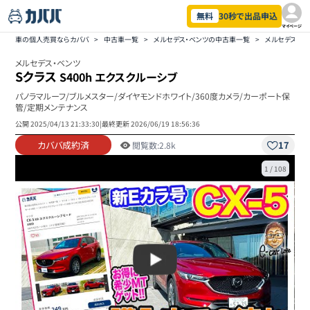
無料
30秒で出品申込
マイページ
車の個人売買ならカババ
>
中古車一覧
>
メルセデス・ベンツの中古車一覧
>
メルセデス・ベ
メルセデス・ベンツ
Sクラス
S400h エクスクルーシブ
パノラマルーフ/ブルメスター/ダイヤモンドホワイト/360度カメラ/カーポート保
管/定期メンテナンス
公開
2025/04/13 21:33:30
|
最終更新
2026/06/19 18:56:36
カババ成約済
17
閲覧数:
2.8k
1
/
108