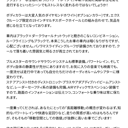
走行するといったシーンでもストレスなく走れるのではないでしょうか！

ボディカラーは大変人気のダイヤモンドホワイト(オプションカラー)です。エクス
クルーシブ限定の19インチマルチスポークホイールとの組み合わせで、気品を
感じる仕立てとなっております。

車内はブラック×ダークウォールナットウッドと飽きのこないコンビネーション。
ルーフライニングもブラックで、本来こうしたお車の車内は暗くなりがちですが、
心配ございません。パノラマスライディングルーフが装備されておりますので、ク
ールで落ち着いた雰囲気と明るさが両立されております。

ブルメスターのサウンドサラウンドシステムも標準装備。パワートレイン、そして
ボディ自体の静粛性が充分にありますので、お気に入りの音楽でも映画でも、
一度流せば走行中であっても自分たちだけのオーディオルームやシアターに様
変わりです。

ステアアシスト付きのディストロニック・プラスやアダプディブハイビームアシスト
など、レーダーセーフティ系の装備も完備。AIRマティックサスペンション装備で
すので、路面のインフォメーションは伝えつつ、コンフォートな乗り味は常に保た
れます。

一度乗ってくだされば、あなたにとっての「長距離移動」の概念が変わるはず。知
的なパワートレインや快適な足回りなど、走りの質感が高いのはもちろんです
が、そもそもの「移動空間としての価値」が抜群に高いお車でございます！
