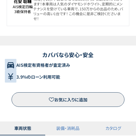
花安 聡輔
ます！本車両は人気のダイヤモンドホワイト、定期的にメン
AIS検定四輪

テナンスを受けている車両で、150万からの出品のため、バ
3級保持者
リューの高い1台です！ この機会に是非ご検討くださいま
せ！
カババなら安心・安全
AIS検定有資格者が査定済み
3.9%のローン利用可能
お気に入りに追加
車両状態
装備・消耗品
カタログ