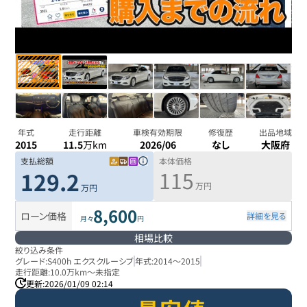
年式
走行距離
車検有効期限
修復歴
出品地域
2015
11.5
万km
2026/06
なし
大阪府
支払総額
本体価格
115
129.2
万円
万円
8,600
ローン価格
詳細を見る
月々
円
相場比較
絞り込み条件
グレード:
S400h エクスクルーシブ
年式:
2014
～
2015
走行距離:
10.0万km
～
未指定
更新:
2026/01/09 02:14