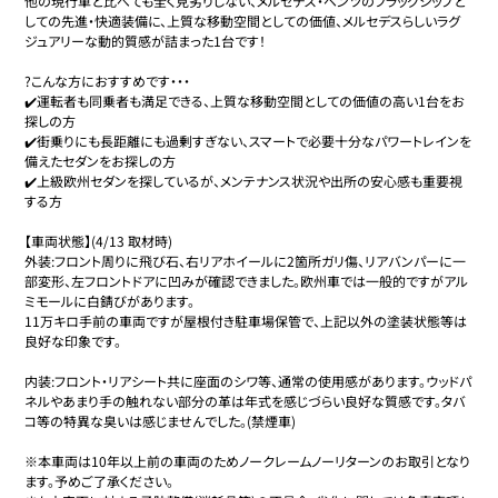
他の現行車と比べても全く見劣りしない、メルセデス・ベンツのフラッグシップと
しての先進・快適装備に、上質な移動空間としての価値、メルセデスらしいラグ
ジュアリーな動的質感が詰まった1台です！

?こんな方におすすめです・・・

✔️運転者も同乗者も満足できる、上質な移動空間としての価値の高い1台をお
探しの方

✔️街乗りにも長距離にも過剰すぎない、スマートで必要十分なパワートレインを
備えたセダンをお探しの方

✔️上級欧州セダンを探しているが、メンテナンス状況や出所の安心感も重要視
する方

【車両状態】(4/13 取材時)

外装:フロント周りに飛び石、右リアホイールに2箇所ガリ傷、リアバンパーに一
部変形、左フロントドアに凹みが確認できました。欧州車では一般的ですがアル
ミモールに白錆びがあります。

11万キロ手前の車両ですが屋根付き駐車場保管で、上記以外の塗装状態等は
良好な印象です。

内装:フロント・リアシート共に座面のシワ等、通常の使用感があります。ウッドパ
ネルやあまり手の触れない部分の革は年式を感じづらい良好な質感です。タバ
コ等の特異な臭いは感じませんでした。(禁煙車)

※本車両は10年以上前の車両のためノークレームノーリターンのお取引となり
ます。予めご了承ください。
