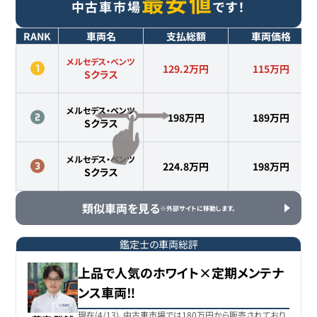
最安値
中古車市場
です！
RANK
車両名
支払総額
車両価格
メルセデス・ベンツ
129.2万円
115
万円
Sクラス
メルセデス・ベンツ
198万円
189
万円
Sクラス
メルセデス・ベンツ
224.8万円
198
万円
Sクラス
類似車両を見る
※外部サイトに移動します。
鑑定士の車両総評
上品で人気のホワイト×定期メンテナ
ンス車両‼️
現在(4/13)、中古車市場では180万円から販売されており