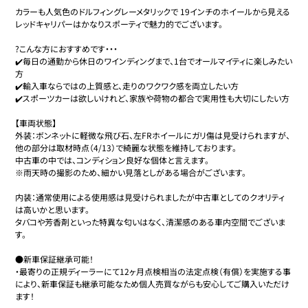
カラーも人気色のドルフィングレーメタリックで 19インチのホイールから見える
レッドキャリパーはかなりスポーティで魅力的でございます。

?こんな方におすすめです・・・

✔️毎日の通勤から休日のワインディングまで、1台でオールマイティに楽しみたい
方

✔️輸入車ならではの上質感と、走りのワクワク感を両立したい方

✔️スポーツカーは欲しいけれど、家族や荷物の都合で実用性も大切にしたい方

【車両状態】

外装：ボンネットに軽微な飛び石、左FRホイールにガリ傷は見受けられますが、
他の部分は取材時点（4/13）で綺麗な状態を維持しております。

中古車の中では、コンディション良好な個体と言えます。

※雨天時の撮影のため、細かい見落としがある場合がございます。

内装：通常使用による使用感は見受けられましたが中古車としてのクオリティ
は高いかと思います。

タバコや芳香剤といった特異な匂いはなく、清潔感のある車内空間でございま
す。

●新車保証継承可能！

・最寄りの正規ディーラーにて12ヶ月点検相当の法定点検（有償）を実施する事
により、新車保証も継承可能なため個人売買ながらも安心してご購入いただけ
ます！