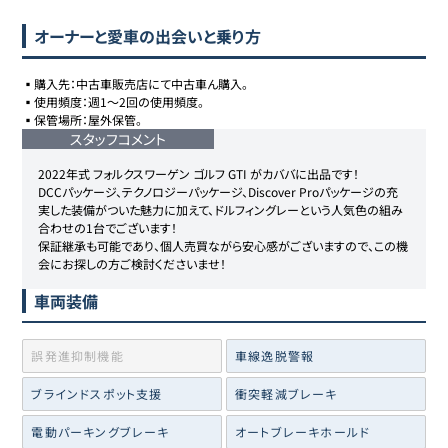
オーナーと愛車の出会いと乗り方
▪️購入先：中古車販売店にて中古車ん購入。

▪️使用頻度：週1〜2回の使用頻度。

▪️保管場所：屋外保管。
スタッフコメント
2022年式 フォルクスワーゲン ゴルフ GTI がカババに出品です！

DCCパッケージ、テクノロジーパッケージ、Discover Proパッケージの充
実した装備がついた魅力に加えて、ドルフィングレーという人気色の組み
合わせの1台でございます！

保証継承も可能であり、個人売買ながら安心感がございますので、この機
会にお探しの方ご検討くださいませ！
車両装備
誤発進抑制機能
車線逸脱警報
ブラインドスポット支援
衝突軽減ブレーキ
電動パーキングブレーキ
オートブレーキホールド