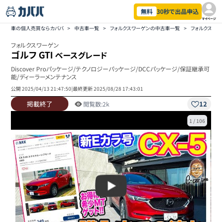
無料
30秒で出品申込
マイページ
車の個人売買ならカババ
>
中古車一覧
>
フォルクスワーゲンの中古車一覧
>
フォルクスワー
フォルクスワーゲン
ゴルフ GTI
ベースグレード
Discover Proパッケージ/テクノロジーパッケージ/DCCパッケージ/保証継承可
能/ディーラーメンテナンス
公開
2025/04/13 21:47:50
|
最終更新
2025/08/28 17:43:01
掲載終了
12
閲覧数:
2k
1
/
106