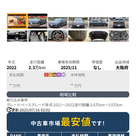
年式
走行距離
車検有効期限
修復歴
出品地域
2022
2.3
万km
2025/11
なし
大阪府
支払総額
本体価格
-
-
万円
万円
相場比較
絞り込み条件
グレード:
ベースグレード
年式:
2021
～
2022
走行距離:
2.0万km
～
3.0万km
更新:
2025/07/16 02:02
最安値
中古車市場
です！
RANK
車両名
支払総額
車両価格