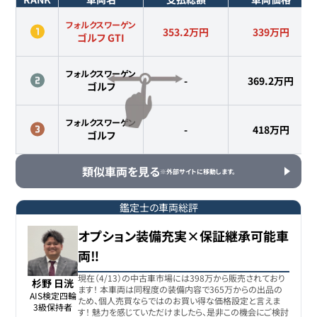
フォルクスワーゲン
353.2万円
339
万円
ゴルフ GTI
フォルクスワーゲン
-
369.2
万円
ゴルフ
フォルクスワーゲン
-
418
万円
ゴルフ
類似車両を見る
※外部サイトに移動します。
鑑定士の車両総評
オプション装備充実×保証継承可能車
両‼️
現在（4/13）の中古車市場には398万から販売されており
杉野 日洸
ます！ 本車両は同程度の装備内容で365万からの出品の
AIS検定四輪

ため、個人売買ならではのお買い得な価格設定と言えま
3級保持者
す！ 魅力を感じていただけましたら、是非この機会にご検討