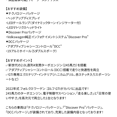
【おすすめ装備】

⚫︎テクノロジーパッケージ

・ヘッドアップディスプレイ

・LEDテールランプ（ダイナミックターンインジケーター付）

・LEDマトリクスヘッドライト

⚫︎Discover Proパッケージ　

・Volkswagen純正インフォテイメントシステム"Discover Pro"

⚫︎DCCパッケージ

・アダプティブシャシーコントロール"DCC"

・19アルミホイール（5ダブルスポーク）

【おすすめポイント】

✅新世代の2.0L直列4気筒ターボエンジン（245馬力）を搭載

✅アダプティブシャシーコントロール（DCC）搭載で走りと快適性を両立

✅GTI専用エクステリア・インテリア（ハニカムグリル、赤ステッチ入りスポーツシ
ートなど）

2022年式 フォルクスワーゲン ゴルフ GTIがカババに出品です！

245馬力のターボエンジン、電子制御サスペンション、「走る楽しさ」と「日常の使
いやすさ」を高次元で両立した1台となります！

こちらの車両は「テクノロジーパッケージ」、「"Discover Pro"パッケージ」、
「DCCパッケージ」が装備されており、充実した装備内容となっております！
