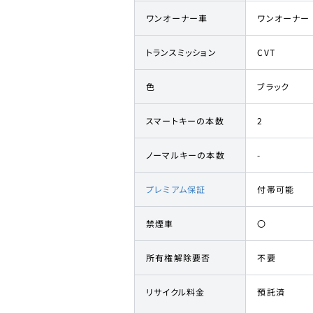
ワンオーナー車
ワンオーナー
トランスミッション
CVT
色
ブラック
スマートキーの本数
2
ノーマルキーの本数
-
プレミアム保証
付帯可能
禁煙車
〇
所有権解除要否
不要
リサイクル料金
預託済