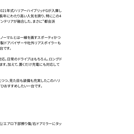
021年式ハリアーハイブリッドGが入庫し
て長年にわたり高い人気を誇り、特にこの4
ンテリアが融合した、まさに“都会派
、ノーマルとは一線を画すスポーティかつ
RD製ドアバイザーや社外リアスポイラーも
です。

utoにも対応。日常のドライブはもちろん、ロングド
ます。加えて、置くだけ充電にも対応して
えつつ、見た目も装備も充実したこのハリ
ひおすすめしたい一台です。

石/エアロ下部擦り傷/右ドアミラーにタッ