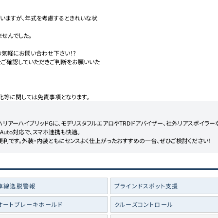
いますが、年式を考慮するときれいな状
せんでした。

気軽にお問い合わせ下さい！?

をご確認していただきご判断をお願いいた
化等に関しては免責事項となります。
ハリアーハイブリッドGに、モデリスタフルエアロやTRDドアバイザー、社外リアスポイラー
oid Auto対応で、スマホ連携も快適。

利です。外装・内装ともにセンスよく仕上がったおすすめの一台、ぜひご検討ください！
車線逸脱警報
ブラインドスポット支援
オートブレーキホールド
クルーズコントロール