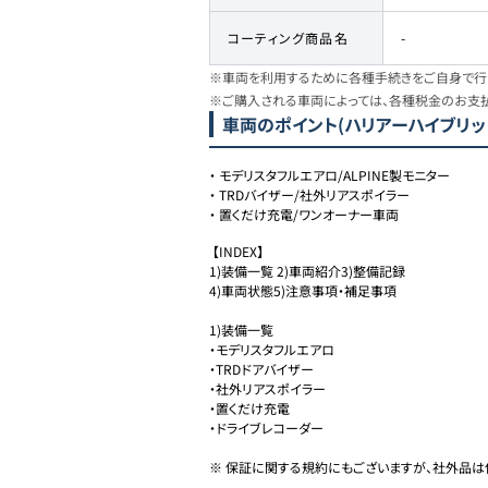
コーティング商品名
-
※車両を利用するために各種手続きをご自身で行う
※ご購入される車両によっては、各種税金のお支
車両のポイント
(ハリアーハイブリッド
・
モデリスタフルエアロ/ALPINE製モニター
・
TRDバイザー/社外リアスポイラー
・
置くだけ充電/ワンオーナー車両
 【INDEX】

1)装備一覧 2)車両紹介3)整備記録

4)車両状態5)注意事項・補足事項

1)装備一覧　

・モデリスタフルエアロ

・TRDドアバイザー

・社外リアスポイラー

・置くだけ充電

・ドライブレコーダー

※ 保証に関する規約にもございますが、社外品は