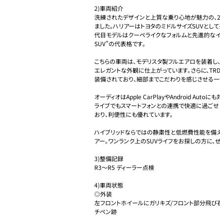
2)車両紹介

洗練されたデザインと上質な乗り心地が魅力の、2
ました。ハリアーはトヨタのミドルサイズSUVとし
代目モデルはクーペライクなフォルムと先進的なイ
SUV”の代表格です。

こちらの車両は、モデリスタ製フルエアロを装着し
エレガントな外観に仕上がっています。さらに、T
装備されており、細部までこだわりを感じさせる一台
オーディオはApple CarPlayやAndroid A
ライブでもスマートフォンとの連携で快適に過ごせ
おり、利便性にも優れています。

ハイブリッドならではの静粛性と低燃費性能を備
アー。ワンランク上のSUVライフをお探しの方に、ぜ
3)整備記録　

R3〜R5 ディーラー点検

4)車両状態

◎外装

左フロントホイールにガリキズ/フロント部分飛び
チペン跡
