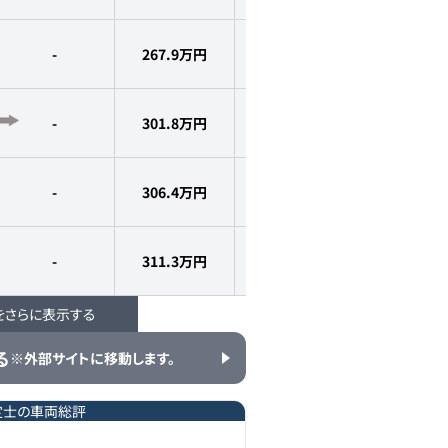
-
267.9
万円
2021
年式
4.8
万km
-
301.8
万円
2021
年式
4.9
万km
-
306.4
万円
2021
年式
4.7
万km
-
311.3
万円
2021
年式
4.1
万km
をさらに表示する
329.2万円
315
万円
2021
年式
4.6
万km
る
※外部サイトに移動します。
定士の車両総評
-
318
万円
2021
年式
4.4
万km