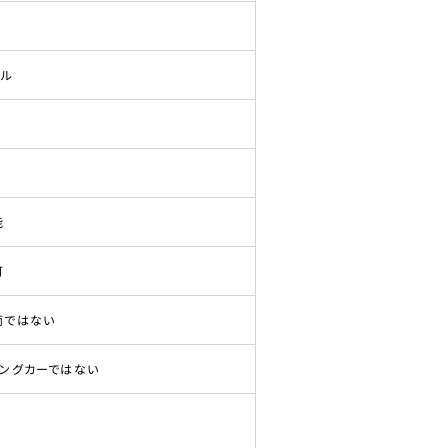
ドル
能
可
両ではない
ピングカーではない