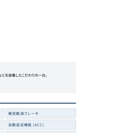
などを装着したこだわりの一台。

衝突軽減ブレーキ
自動追従機能 (ACC)