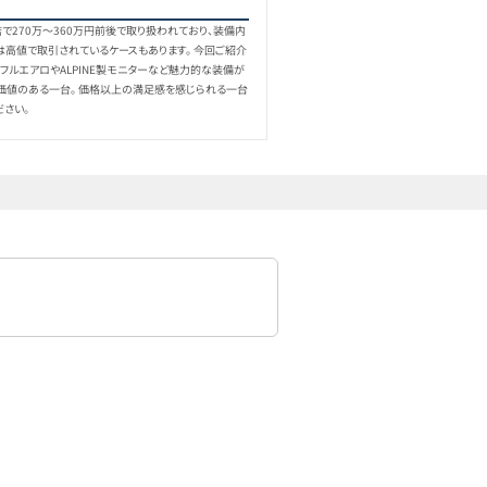
で270万〜360万円前後で取り扱われており、装備内
-
349
万円
2021
年式
4.4
万km
は高値で取引されているケースもあります。 今回ご紹介
フルエアロやALPINE製モニターなど魅力的な装備が
り価値のある一台。 価格以上の満足感を感じられる一台
ださい。