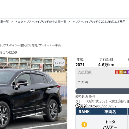
古車一覧
>
トヨタ ハリアーハイブリッドの中古車一覧
>
ハリアーハイブリッド G 2021年式 315万円
/社外リアスポイラー/置くだけ充電/ワンオーナー車両
8 17:42:59
年式
走行距離
1
/
102
2021
4.6
万km
支払総額
-
万円
絞り込み条件
グレード:
G
年式:
2021
～
2021
走行距
更新:
2025/06/22 02:02
RANK
車両名
トヨタ
ハリアー