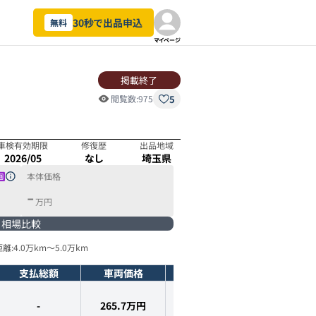
30秒で出品申込
無料
マイページ
掲載終了
5
閲覧数:
975
車検有効期限
修復歴
出品地域
2026/05
なし
埼玉県
本体価格
-
万円
相場比較
離:
4.0万km
～
5.0万km
支払総額
車両価格
年式
走行距離
-
265.7
万円
2021
年式
4.9
万km