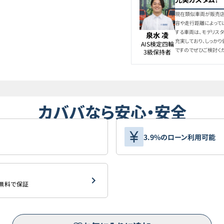
現在類似車両が販売店
トヨタ
8
容や走行距離によって
ハリアー
する車両は、モデリスタ
泉水 凌
充実しており、しっか
AIS検定四輪

ですのでぜひご検討く
3級保持者
カババなら安心・安全
3.9%のローン利用可能
を無料で保証