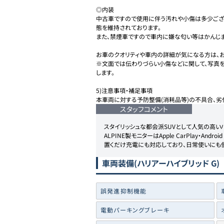
◎内装

中古車ですので使用に伴う汚れや小傷は多少ござ
態を維持されております。

また、禁煙車ですので車内に嫌な匂い等はかんじま
お車のクオリティや車内の詳細が気になる方は、お
※文面では伝わりづらい小傷などに関して、写真
します。

5)注意事項・補足事項

本車両に対する予防整備(消耗品等)の不具合、劣
スタッフコメント
スタイリッシュな都会派SUVとして人気の高い
ALPINE製モニターはApple CarPlay・Andr
置くだけ充電にも対応しており、日常使いにも便
車両装備
(ハリアーハイブリッド G)
誤発進抑制機能
電動パーキングブレーキ