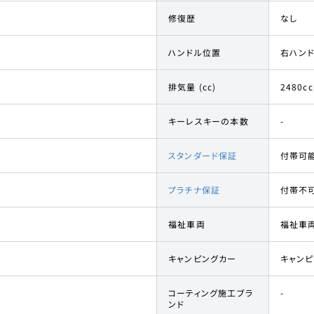
修復歴
なし
ハンドル位置
右ハン
排気量 (cc)
2480cc
キーレスキーの本数
-
スタンダード保証
付帯可
プラチナ保証
付帯不
福祉車両
福祉車
キャンピングカー
キャン
コーティング施工ブラ
-
ンド