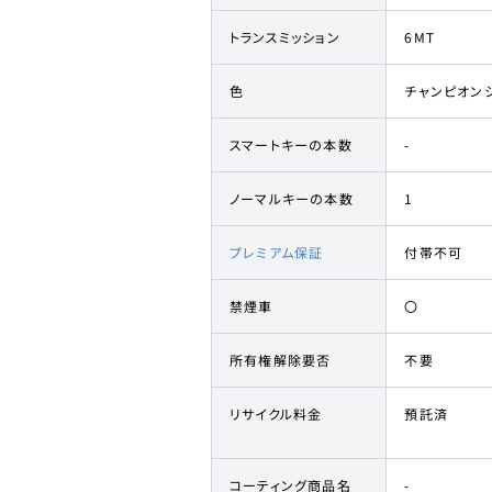
トランスミッション
6MT
色
チャンピオン
スマートキーの本数
-
ノーマルキーの本数
1
プレミアム保証
付帯不可
禁煙車
〇
所有権解除要否
不要
リサイクル料金
預託済
コーティング商品名
-