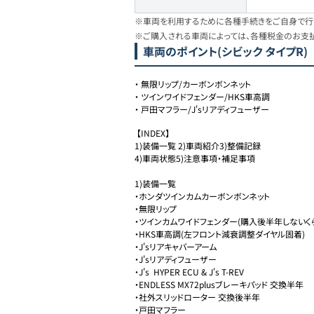
※車両を利用するために各種手続きをご自身で行う
※ご購入される車両によっては、各種税金のお支
車両のポイント
(シビック タイプR)
・
無限リップ/カーボンボンネット
・
ツインワイドフェンダー/HKS車高調
・
戸田マフラー/J'sリアディフューザー
 【INDEX】

1)装備一覧 2)車両紹介3)整備記録

4)車両状態5)注意事項・補足事項

1)装備一覧

・ホンダツインカムカーボンボンネット 

・無限リップ 

・ツインカムワイドフェンダー(購入後半年しないくら
・HKS車高調(左フロント減衰調整ダイヤル固着)

・J'sリアキャバーアーム 

・J'sリアディフューザー  

・J's  HYPER ECU & J's T-REV 

・ENDLESS MX72plusブレーキパッド 交換半年

・社外スリッドローター 交換後半年

・戸田マフラー 
