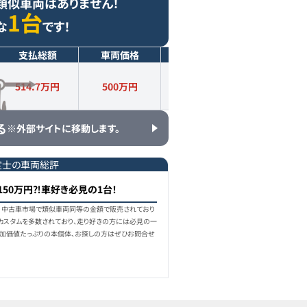
類似車両はありません！
1台
な
です！
支払総額
車両価格
年式
走行距離
514.7万円
500
万円
2009
年式
10.2
万km
る
※外部サイトに移動します。
定士の車両総評
150万円⁈車好き必見の1台！
時点）中古車市場で類似車両同等の金額で販売されており
なカスタムを多数されており、走り好きの方には必見の一
 付加価値たっぷりの本個体、お探しの方はぜひお問合せ