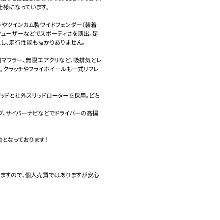
様になっています。

やツインカム製ワイドフェンダー（装着
ィフューザーなどでスポーティさを演出。足
入し、走行性能も抜かりありません。

EV、戸田マフラー、無限エアクリなど、吸排気とレ
。クラッチやフライホイールも一式リフレ
ーキパッドと社外スリッドローターを採用。どち
ング、サイバーナビなどでドライバーの高揚
となっております！

ますので、個人売買ではありますが安心