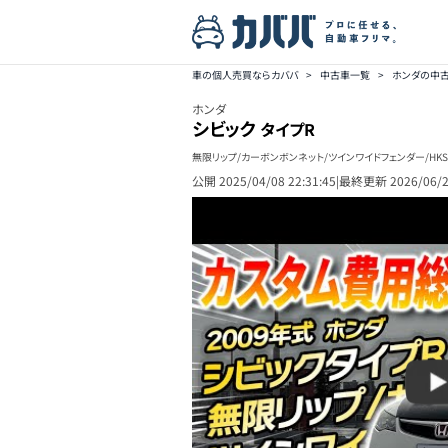
車の個人売買ならカババ
>
中古車一覧
>
ホンダの中
ホンダ
シビック
タイプR
無限リップ/カーボンボンネット/ツインワイドフェンダー/HKS
公開
2025/04/08 22:31:45
|
最終更新
2026/06/2