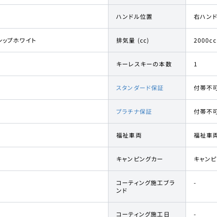
ハンドル位置
右ハン
シップホワイト
排気量 (cc)
2000cc
キーレスキーの本数
1
スタンダード保証
付帯不
プラチナ保証
付帯不
福祉車両
福祉車
キャンピングカー
キャン
コーティング施工ブラ
-
ンド
コーティング施工日
-