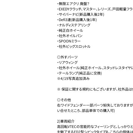
・無限エアクリ 廃盤？  

・EXEDYクラッチ、マスター、レリーズ、戸田軽量フ
・サイバーナビ(新品購入後2年)

・Defi3連(新品購入後1年)

・ナルディステアリング 

・純正白ホイール

・社外オイルパン

・SPOONミラー

・社外ビッグスロットル

◎外すパーツ

・リアウィング

・社外ホイール(純正ホイール、スタッドレスタイヤに
・テールランプ(純正品に交換)

※4/19写真追加済み

※ 保証に関する規約にもございますが、社外品は
◎その他

右ワイドフェンダー一部パーツ紛失しておりますが
い合せたところ、部品単体での購入可)

2)車両紹介

高回転VTECの官能的なフィーリングと、しっかり
を魅了するFD2型シビックタイプR。こちらの個体