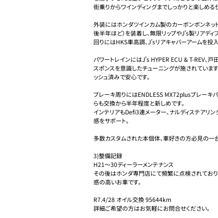
街乗りからワインディングまでしっかりと楽しめる仕
外装にはホンダツインカム製のカーボンボンネット
後半年ほど）を装着し、無限リップやJ’s製リアデ
回りにはHKS車高調、J’sリアキャバーアームを投
パワートレインにはJ’s HYPER ECU & T-R
スポンスを意識したチューニングが施されています
ッシュ済みで安心です。

ブレーキ周りにはENDLESS MX72plusブレ
らも交換から半年程度と新しめです。

インテリアもDefi3連メーター、ナルディステアリ
感をサポート。

多数カスタムされた本個体、車好きの方必見の一台
3)整備記録　

H21〜30ディーラーメンテナンス

その後はホンダ専門店にて頻繁に点検されており
感の高いお車です。

R7.4/28 オイル交換 95644km

詳細ご希望の方はお気軽にお問合せください。
