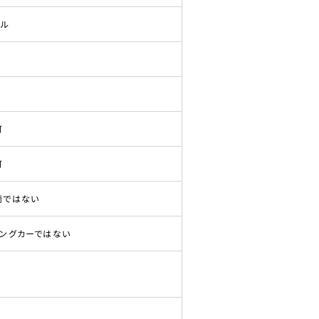
ドル
可
可
両ではない
ピングカーではない