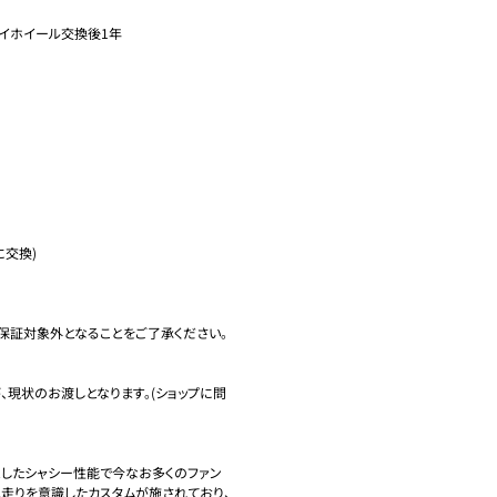
ライホイール交換後1年

交換)

保証対象外となることをご了承ください。

、現状のお渡しとなります。(ショップに問
としたシャシー性能で今なお多くのファン
は走りを意識したカスタムが施されており、