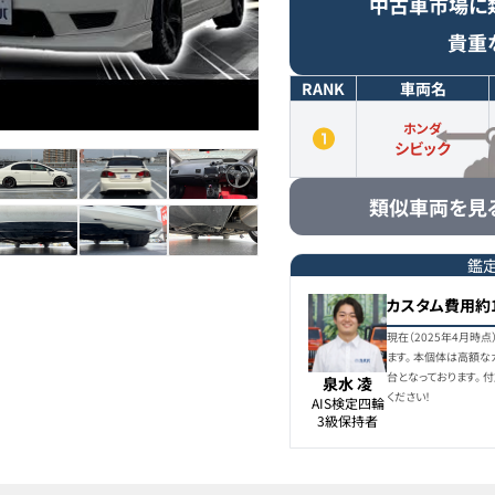
中古車市場に
貴重
RANK
車両名
ホンダ
シビック
類似車両を見
鑑
カスタム費用約
現在（2025年4月
ます。 本個体は高額
台となっております。
泉水 凌
ください！
AIS検定四輪

3級保持者