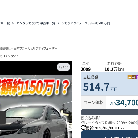
古車一覧
>
ホンダ シビックの中古車一覧
>
シビック タイプR 2009年式 500万円
車高調/戸田マフラー/J'sリアディフューザー
6 17:28:22
年式
走行距離
1
/
105
2009
10.2
万km
支払総額
514.7
万円
34,70
ローン価格
月々
絞り込み条件
グレード:
タイプR
年式:
2009
～
2009
更新:
2026/08/06 01:22