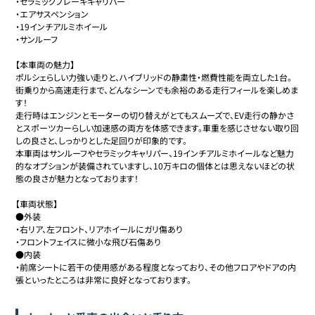
・セラミックブレーキキャリパー

・エアサスペンション

・19インチアルミホイール

・サンルーフ

【本車両の魅力】

ポルシェらしい力強い走りと、ハイブリッドの静粛性・燃費性能を両立した1台。
街乗りから高速走行まで、どんなシーンでも余裕のある走行フィールを楽しめま
す！

走行時はエンジンとモーターの切り替えがとてもスムーズで、EV走行の静かさ
とスポーツカーらしい加速感の両方を体感できます。車重を感じさせない取り回
しの良さと、しっかりとした足回りが印象的です。

本車両はサンルーフやセラミックキャリパー、19インチアルミホイールなど魅力
的なオプションが装備されていますし、10万キロの個体とは思えないほどの状
態の良さが魅力となっております！

【車両状態】

●外装

・右リア、左フロント、リアホイールにガリ傷あり

・フロントフェイスに微小な飛び石傷あり

●内装

・前席シートに若干の使用感がある程度となっており、その他フロアやドアの内
張といったところは非常に良好となっております。