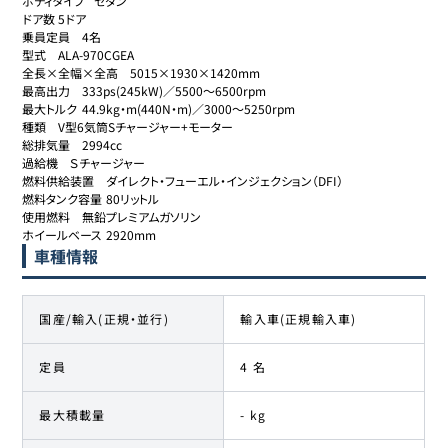
ボディタイプ	セダン

ドア数	5ドア

乗員定員	4名

型式	ALA-970CGEA

全長×全幅×全高	5015×1930×1420mm

最高出力	333ps(245kW)／5500～6500rpm

最大トルク	44.9kg・m(440N・m)／3000～5250rpm

種類	V型6気筒Sチャージャー+モーター

総排気量	2994cc

過給機	Ｓチャージャー

燃料供給装置	ダイレクト・フューエル・インジェクション（DFI）

燃料タンク容量	80リットル

使用燃料	無鉛プレミアムガソリン

ホイールベース	2920mm
車種情報
国産/輸入(正規・並行)
輸入車(正規輸入車)
定員
4 名
最大積載量
- kg