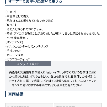
オーナーと愛車の出会いと乗り方
【出会い】

・中古車として購入

・現在ほとんど乗られていないので売却

【乗り方】

・ほとんど乗られておりません。

・時折、アイコスを吸うことがありましたが車内に臭いは感じられませんでした。

・ペット乗車歴無し

【メンテナンス】

・ポルシェセンターにてメンテナンス

・手洗いのみ

・ガレージ保管

・ガラスコーティング
スタッフコメント
高級感と実用性を兼ね備えた1台。ハイブリッドならではの静粛性と滑ら
かな走りに加え、ポルシェらしい力強さも健在です。日常使いから特別な
ドライブまで、幅広く活躍してくれます。装備も充実しており、コストパフォ
ーマンスの高いおすすめ車両です。ぜひ現車をご覧ください！
車両装備