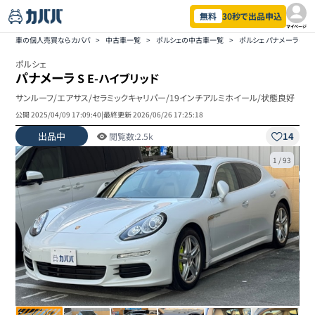
無料
30秒で出品申込
マイページ
車の個人売買ならカババ
>
中古車一覧
>
ポルシェの中古車一覧
>
ポルシェ パナメーラの
ポルシェ
パナメーラ
S E-ハイブリッド
サンルーフ/エアサス/セラミックキャリパー/19インチアルミホイール/状態良好
公開
2025/04/09 17:09:40
|
最終更新
2026/06/26 17:25:18
出品中
14
閲覧数:
2.5k
1
/
93