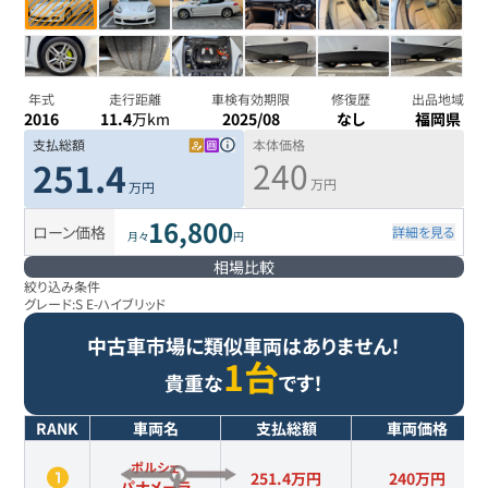
年式
走行距離
車検有効期限
修復歴
出品地域
2016
11.4
万km
2025/08
なし
福岡県
支払総額
本体価格
240
251.4
万円
万円
16,800
ローン価格
詳細を見る
月々
円
相場比較
絞り込み条件
グレード:
S E-ハイブリッド
中古車市場に類似車両はありません！
1台
貴重な
です！
RANK
車両名
支払総額
車両価格
ポルシェ
251.4万円
240
万円
パナメーラ