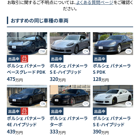
お取引に関するご不明点については、
よくある質問ページ
をご確認く
ださい。
おすすめの同じ車種の車両
10
4
5
出品中
出品中
出品中
ポルシェ
パナメーラ
ポルシェ
パナメーラ
ポルシェ
パナメーラ
ベースグレード PDK
S E-ハイブリッド
S PDK
475
320
128
万円
万円
万円
8
7
9
出品中
出品中
出品中
ポルシェ
パナメーラ
ポルシェ
パナメーラ
ポルシェ
パナメーラ
4E ハイブリッド
ターボ
S E-ハイブリッド
439
333
390
万円
万円
万円