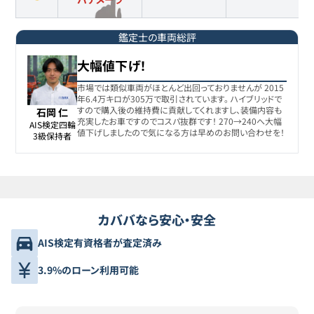
鑑定士の車両総評
大幅値下げ！
市場では類似車両がほとんど出回っておりませんが 2015
年6.4万キロが305万で取引されています。 ハイブリッドで
すので購入後の維持費に貢献してくれますし、装備内容も
石岡 仁
充実したお車ですのでコスパ抜群です！ 270→240へ大幅
AIS検定四輪

値下げしましたので気になる方は早めのお問い合わせを！
3級保持者
カババなら安心・安全
AIS検定有資格者が査定済み
3.9%のローン利用可能