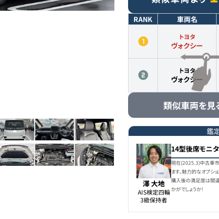
RANK
車両名
トヨタ
ヴォクシー
トヨタ
ヴォクシー
類似車両を見
鑑
14型後席モニ
現在(2025.3)中古
ます。魅力的なオプショ
購入後の満足度は間違
澤 大地
かがでしょうか！
AIS検定四輪

3級保持者