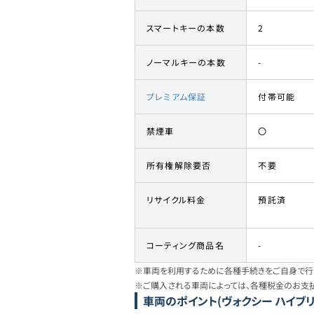
スマートキーの本数
2
ノーマルキーの本数
-
プレミアム保証
付帯可能
禁煙車
〇
所有権解除要否
不要
リサイクル料金
預託済
コーティング商品名
-
※車両を利用するために各種手続きをご自身で行う
※ご購入される車両によっては、各種税金のお支
車両のポイント
(ヴォクシー ハイブリッ