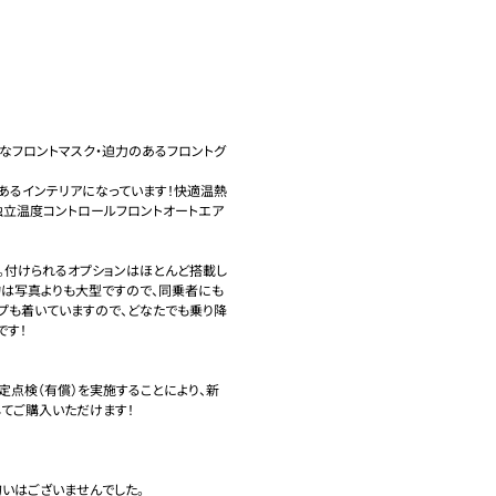
なフロントマスク・迫力のあるフロントグ


あるインテリアになっています！快適温熱
独立温度コントロールフロントオートエア
。付けられるオプションはほとんど搭載し
物は写真よりも大型ですので、同乗者にも
プも着いていますので、どなたでも乗り降
す！

定点検（有償）を実施することにより、新
ご購入いただけます！

いはございませんでした。