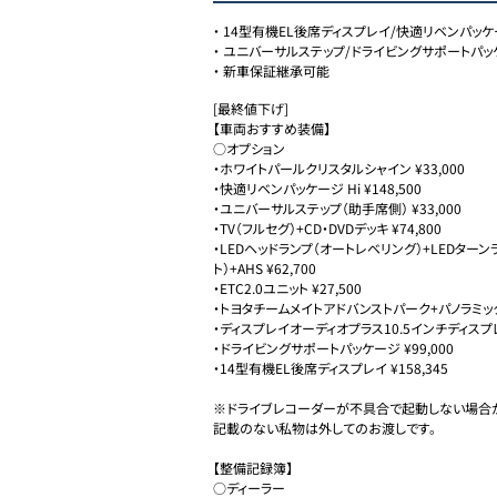
・
14型有機EL後席ディスプレイ/快適リベンパッケー
・
ユニバーサルステップ/ドライビングサポートパッ
・
新車保証継承可能
[最終値下げ]

【車両おすすめ装備】

○オプション

・ホワイトパールクリスタルシャイン ¥33,000

・快適リベンパッケージ Hi ¥148,500

・ユニバーサルステップ（助手席側） ¥33,000

・TV（フルセグ）+CD・DVDデッキ ¥74,800

・LEDヘッドランプ（オートレベリング）+LEDターン
ト）+AHS ¥62,700

・ETC2.0ユニット ¥27,500

・トヨタチームメイトアドバンストパーク+パノラミックビュ
・ディスプレイオーディオプラス10.5インチディスプレイ H
・ドライビングサポートパッケージ ¥99,000

・14型有機EL後席ディスプレイ ¥158,345

※ドライブレコーダーが不具合で起動しない場合が
記載のない私物は外してのお渡しです。

【整備記録簿】

○ディーラー
