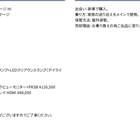
ジ Hi
出会い：新車で購入。

ケージ
乗り方：家族の送り迎えをメインで使用。

保管方法：屋外保管。

売却理由：お乗り換えの為ご出品に至り
ランプ+LEDクリアランスランプ（デイライ
ーモニター+PKSB ¥126,500

DMI ¥88,000

ございますのでご了承ください。
