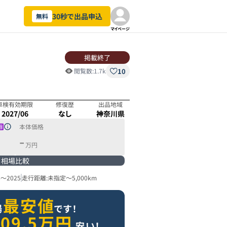
30秒で出品申込
無料
マイページ
掲載終了
10
閲覧数:
1.7k
車検有効期限
修復歴
出品地域
2027/06
なし
神奈川県
本体価格
-
万円
相場比較
4
～
2025
走行距離:
未指定
～
5,000km
最安値
場
です！
09.5
万円
安い！