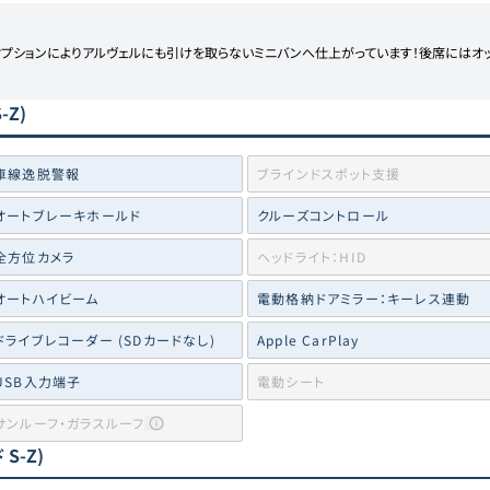
オプションによりアルヴェルにも引けを取らないミニバンへ仕上がっています！後席にはオ
-Z)
車線逸脱警報
ブラインドスポット支援
オートブレーキホールド
クルーズコントロール
全方位カメラ
ヘッドライト：HID
オートハイビーム
電動格納ドアミラー：キーレス連動
ドライブレコーダー (SDカードなし)
Apple CarPlay
USB入力端子
電動シート
サンルーフ・ガラスルーフ
S-Z)