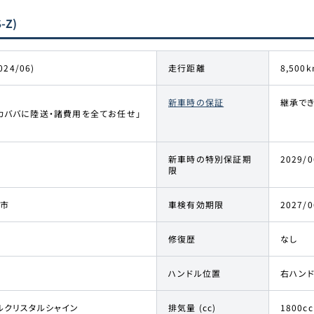
-Z)
024/06)
走行距離
8,500k
新車時の保証
継承でき
カババに陸送・諸費用を全てお任せ」
新車時の特別保証期
2029/0
限
市
車検有効期限
2027/0
修復歴
なし
ハンドル位置
右ハン
ルクリスタルシャイン
排気量 (cc)
1800cc