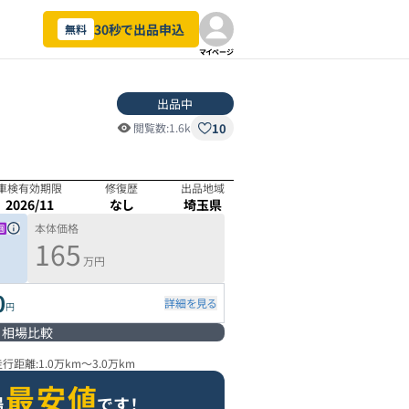
30秒で出品申込
無料
マイページ
出品中
10
閲覧数:
1.6k
車検有効期限
修復歴
出品地域
2026/11
なし
埼玉県
本体価格
165
万円
0
詳細を見る
円
相場比較
走行距離:
1.0万km
～
3.0万km
最安値
場
です！