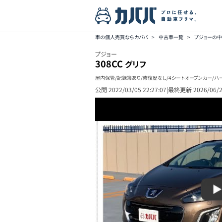
車の個人売買ならカババ
>
中古車一覧
>
プジョーの
プジョー
308CC
グリフ
屋内保管/記録簿あり/修復歴なし/4シートオープンカー/ハ
公開
2022/03/05 22:27:07
|
最終更新
2026/06/2