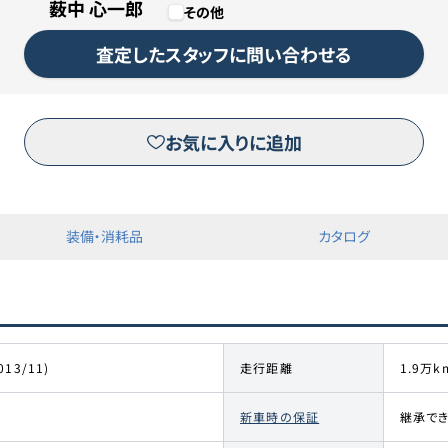
薮中 心一郎
その他
査定したスタッフに問い合わせる
お気に入りに追加
装備・消耗品
カタログ
013/11)
走行距離
1.9万k
新車時の保証
継承で