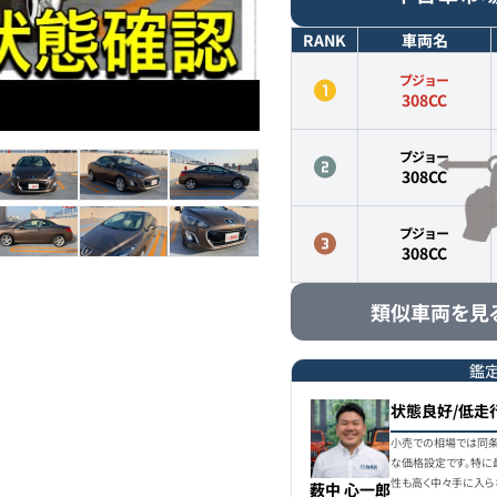
RANK
車両名
プジョー
308CC
プジョー
308CC
プジョー
308CC
類似車両を見
鑑
状態良好/低走
小売での相場では同条
な価格設定です。特に
性も高く中々手に入ら
薮中 心一郎