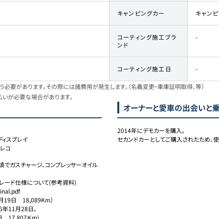
キャンピングカー
キャン
コーティング施工ブラ
-
ンド
コーティング施工日
-
必要があります。その際には諸費用が発生します。（名義変更・車庫証明取得、等）
払いが必要な場合があります。
オーナーと愛車の出会いと
2014年にデモカーを購入。

ディスプレイ
セカンドカーとしてご購入されたため、
ラレコ
填でガスチャージ、コンプレッサーオイル
ード仕様について(参考資料)

nal.pdf

9日　18,089Km）

年11月28日。

17,807Ｋm)
