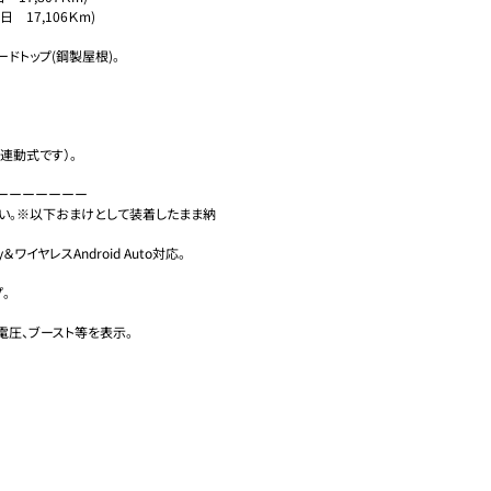
17,106Ｋm)

トップ(鋼製屋根)。

動式です）。

ーーーーーー

ださい。※以下おまけとして装着したまま納
イヤレスAndroid Auto対応。



電圧、ブースト等を表示。
