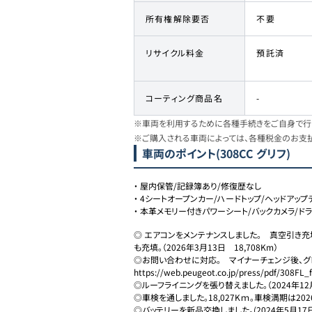
所有権解除要否
不要
リサイクル料金
預託済
コーティング商品名
-
※車両を利用するために各種手続きをご自身で行う
※ご購入される車両によっては、各種税金のお支
車両のポイント
(308CC グリフ)
・
屋内保管/記録簿あり/修復歴なし
・
4シートオープンカー/ハードトップ/ヘッドアップ
・
本革メモリー付きパワーシート/バックカメラ/ド
◎ エアコンをメンテナンスしました。　真空引き充
も充填。（2026年3月13日　18,708Km）

◎お問い合わせに対応。　マイナーチェンジ後、グレ
https://web.peugeot.co.jp/press/pdf/308FL_fi
◎ルーフライニングを張り替えました。（2024年12月1
◎車検を通しました。18,027Kｍ。車検満期は2026
◎バッテリーを新品交換しました。(2024年5月17日　