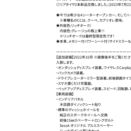
◎リアタイヤ2本新品交換しました。(2023年7月22日　
◉今では希少な4シーターオープンカー、そしてハード
　※車種名のCCは、クーペ、カブリオレ意味。

◉外板色:リッチオーク/

　内装色:グレージュの極上車！！

　※リッチオークは最終型限定色です！

◉本革、メモリー付パワーシート付（サイドミラーも連
ーーーーーーーーーーーーーーーーーーーーーー
【追加装備】2022年10月 ※画像後半をご覧く
入致します。

・オンダッシュディスプレイ装着。ワイヤレスCarplay＆ワ
・バックカメラ装着。

・ドライブレコーダーミラー型装着。前後録画タイプ。
・スマホ置くだけ充電器。

・ベッドアップディスプレイ装着。スピード、回転数、
【車両装備】

・インテリアパネル

　木目調ダイノックシート貼り

・標準のディッシュホイールを

　純正のスポークホイールへ交換

　前後15㎜スペーサー＋ロングボルト

　SessA オリジナル アルミスペーサー

　（レッドポイント製）をセット
