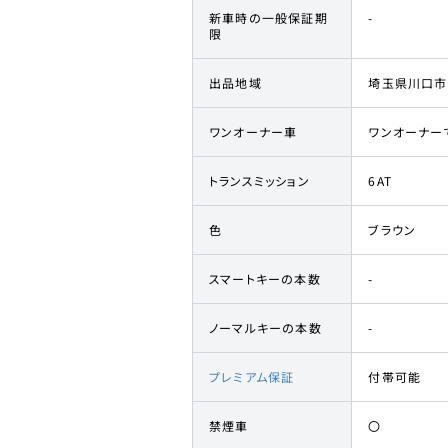
新車時の一般保証期
-
限
出品地域
埼玉県川口市
ワンオーナー車
ワンオーナー
トランスミッション
6AT
色
ブラウン
スマートキーの本数
-
ノーマルキーの本数
-
プレミアム保証
付帯可能
禁煙車
〇