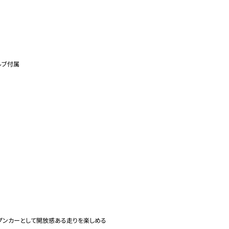
ブ付属

プンカーとして開放感ある走りを楽しめる