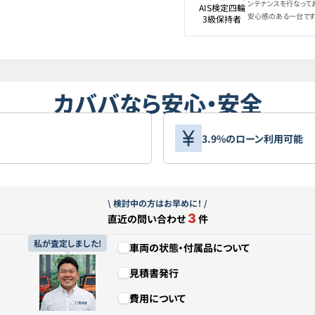
ンテナンスを行なって
AIS検定四輪

安心感のある一台です
3級保持者
カババなら安心・安全
3.9%のローン利用可能
\ 検討中の方はお早めに！ /
3
直近の問い合わせ
件
私が査定しました!
車両の状態・付属品について
見積書発行
費用について