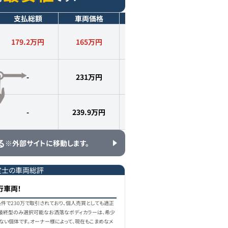
支払総額
車両価格
年式
走行距離
179.2万円
165
万円
2013
年式
1.9
万km
-
231
万円
2012
年式
1.6
万km
-
239.9
万円
2013
年式
1.2
万km
る
※外部サイトに移動します。
定士の車両総評
行車両！
件で230万で取引されており、個人売買としても適正
最終型のみ選択可能なお洒落なボディカラーは、希少
ない個体です。オーナー様によって、現在もこまめなメ