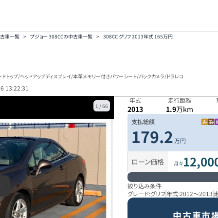
中古車一覧
>
プジョー 308CCの中古車一覧
>
308CC グリフ 2013年式 165万円
ードトップ/ヘッドアップディスプレイ/本革メモリー付きパワーシート/バックカメラ/ドラレコ
6 13:22:31
年式
走行距離
1
/
66
2013
1.9
万km
支払総額
179.2
万円
12,00
ローン価格
月々
絞り込み条件
グレード:
グリフ
年式:
2012
～
2013
中古車市