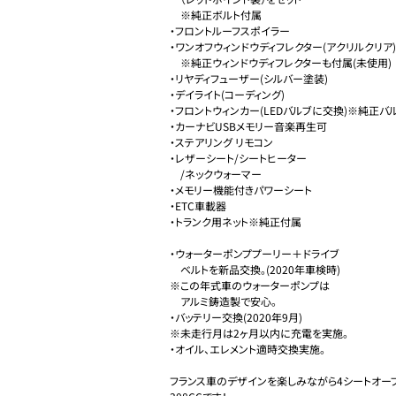
　※純正ボルト付属

・フロントルーフスポイラー

・ワンオフウィンドウディフレクター(アクリルクリア)

　※純正ウィンドウディフレクターも付属(未使用)

・リヤディフューザー(シルバー塗装)

・デイライト(コーディング)

・フロントウィンカー(LEDバルブに交換)※純正バル
・カーナビUSBメモリー音楽再生可

・ステアリング リモコン

・レザーシート/シートヒーター

　/ネックウォーマー

・メモリー機能付きパワーシート

・ETC車載器

・トランク用ネット※純正付属

・ウォーターポンププーリー＋ドライブ

　ベルトを新品交換。(2020年車検時)

※この年式車のウォーターポンプは

　アルミ鋳造製で安心。

・バッテリー交換(2020年9月)

※未走行月は2ヶ月以内に充電を実施。

・オイル、エレメント適時交換実施。

フランス車のデザインを楽しみながら4シートオー