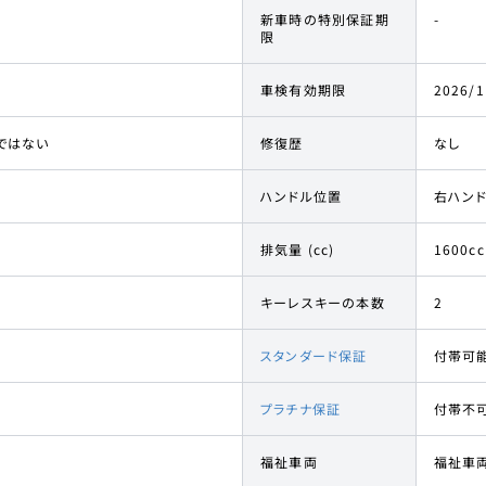
新車時の特別保証期
-
限
車検有効期限
2026/1
ではない
修復歴
なし
ハンドル位置
右ハン
排気量 (cc)
1600cc
キーレスキーの本数
2
スタンダード保証
付帯可
プラチナ保証
付帯不
福祉車両
福祉車