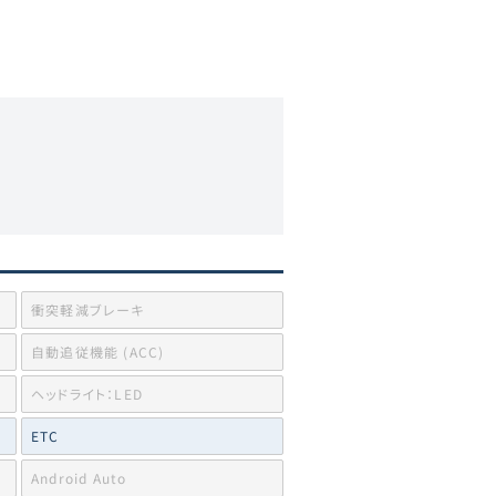
衝突軽減ブレーキ
自動追従機能 (ACC)
ヘッドライト：LED
ETC
Android Auto