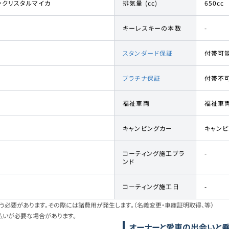
ンクリスタルマイカ
排気量 (cc)
650cc
キーレスキーの本数
-
スタンダード保証
付帯可
プラチナ保証
付帯不
福祉車両
福祉車
キャンピングカー
キャン
コーティング施工ブラ
-
ンド
コーティング施工日
-
必要があります。その際には諸費用が発生します。（名義変更・車庫証明取得、等）
払いが必要な場合があります。
オーナーと愛車の出会いと