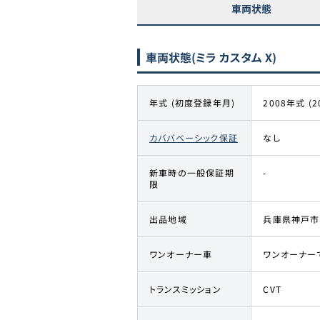
車両状態
車両状態
(ミラ カスタム X)
年式 (初度登録年月)
2008年式 (2
カババベーシック保証
なし
新車時の一般保証期
-
限
出品地域
兵庫県神戸市
ワンオーナー車
ワンオーナー
トランスミッション
CVT