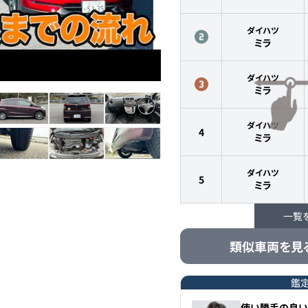
ダイハツ
ミラ
ダイハツ
ミラ
ダイハツ
4
ミラ
ダイハツ
5
ミラ
一覧
ダイハツ
6
ミラ
類似車両を見
鑑
使い勝手の良い