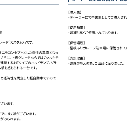
【購入先】

・ディーラーにて中古車としてご購入されま
【使用頻度】

！

・週3回ほどご使用されております。

ード「カスタムX」です。

【保管場所】

・屋根ありガレージ駐車場に保管されてお
・ミニをコンセプトとした個性の車両となっ
。さらに、上級グレードならではのメッキモ
【売却理由】

連続する4灯タイプのヘッドランプ、グラ
・お乗り換えの為、ご出品に至りました。
感を感じられる一台です。

さと経済性を両立した軽自動車ですので
います。

アにえくぼがございます。

みられます。
