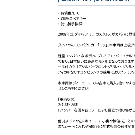
・
有償色/ETC
・
取説/スペアキー
・
使い勝手抜群！
2008年式 ダイハツ ミラ カスタムX がカババに登場
ダイハツのコンパクトカー「ミラ」。本車両は上級グレ
軽量コンパクトなボディにプレミアム・パーソナル
ており、日常使いに最適なモデルとなっております
ール付のクリアシルバーフロントグリルや、グリルと
フィカルなリヤコンビランプの採用によりプレミアム
本車両はディーラーにて中古車で購入。扱いやす
ぜひご検討ください！

【車両状態】

≫外装･内装

Fバンパー右側や右ミラーに少し目立つ擦り傷がござ
他、右Fドアや左Rホイールに小傷や線傷、左FとRド
またシートに汚れや樹脂部に年式相応の経年劣化が