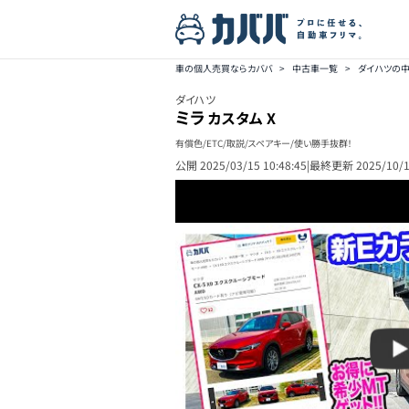
車の個人売買ならカババ
>
中古車一覧
>
ダイハツの
ダイハツ
ミラ
カスタム X
有償色/ETC/取説/スペアキー/使い勝手抜群！
公開
2025/03/15 10:48:45
|
最終更新
2025/10/1