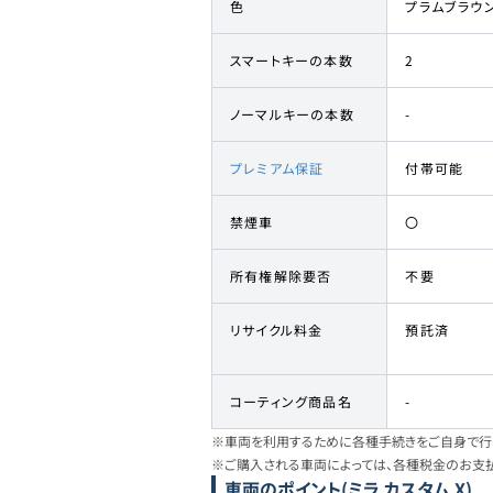
色
プラムブラウ
スマートキーの本数
2
ノーマルキーの本数
-
プレミアム保証
付帯可能
禁煙車
〇
所有権解除要否
不要
リサイクル料金
預託済
コーティング商品名
-
※車両を利用するために各種手続きをご自身で行う
※ご購入される車両によっては、各種税金のお支
車両のポイント
(ミラ カスタム X)