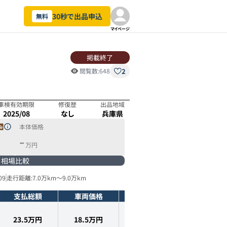
30秒で出品申込
無料
マイページ
掲載終了
2
閲覧数:
648
車検有効期限
修復歴
出品地域
2025/08
なし
兵庫県
本体価格
-
万円
相場比較
09
走行距離:
7.0万km
～
9.0万km
支払総額
車両価格
年式
走行距離
23.5万円
18.5
万円
2008
年式
8.5
万km