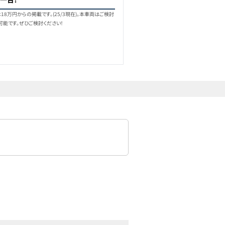
8万円からの掲載です。(25/3現在)。本車両はご検討
可能です。ぜひご検討ください！