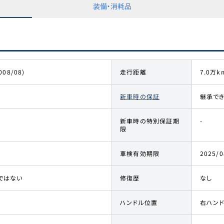
装備・消耗品
008/08)
走行距離
7.0万k
新車時の保証
継承で
新車時の特別保証期
-
限
車検有効期限
2025/0
ではない
修復歴
なし
ハンドル位置
右ハン