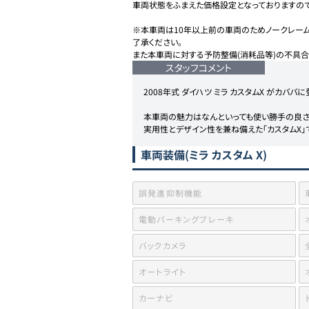
車両状態をふまえた価格設定となっておりますので
※本車両は10年以上前の車両のためノークレーム
了承ください。

また本車両に対する予防整備(消耗品等)の不具合
スタッフコメント
2008年式 ダイハツ ミラ カスタムX がカババに
本車両の魅力はなんといっても使い勝手の良さ！
実用性とデザイン性を兼ね備えた「カスタムX」
車両装備
(ミラ カスタム X)
誤発進抑制機能
電動パーキングブレーキ
バックカメラ
オートライト
カーナビ