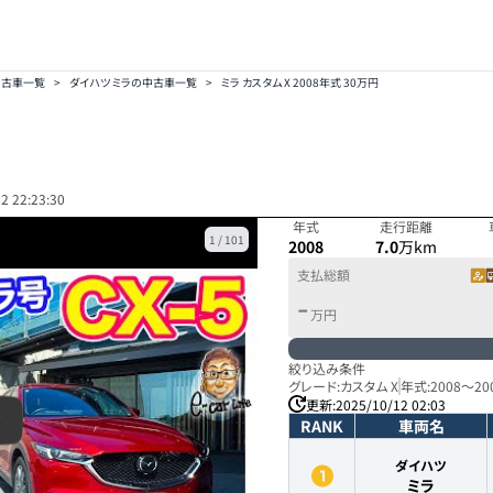
中古車一覧
>
ダイハツ ミラの中古車一覧
>
ミラ カスタム X 2008年式 30万円
2 22:23:30
年式
走行距離
1
/
101
2008
7.0
万km
支払総額
-
万円
絞り込み条件
グレード:
カスタム X
年式:
2008
～
20
更新:
2025/10/12 02:03
RANK
車両名
ダイハツ
ミラ