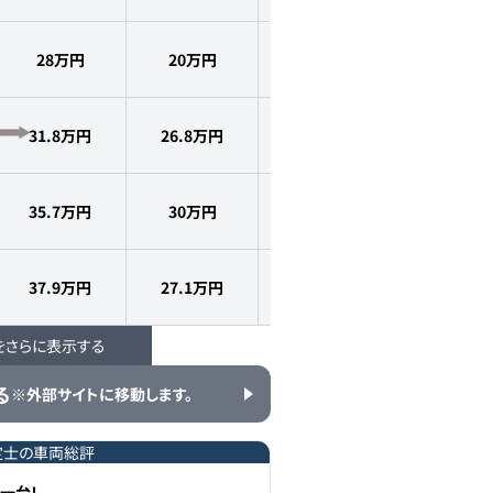
28万円
20
万円
2008
年式
8.3
万km
31.8万円
26.8
万円
2008
年式
8.6
万km
35.7万円
30
万円
2009
年式
8.0
万km
37.9万円
27.1
万円
2008
年式
7.1
万km
をさらに表示する
40.2万円
30
万円
2008
年式
7.0
万km
る
※外部サイトに移動します。
定士の車両総評
一台！