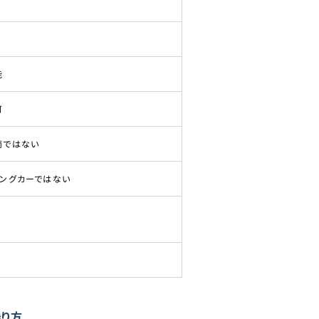
能
可
両ではない
ピングカーではない
乗り方