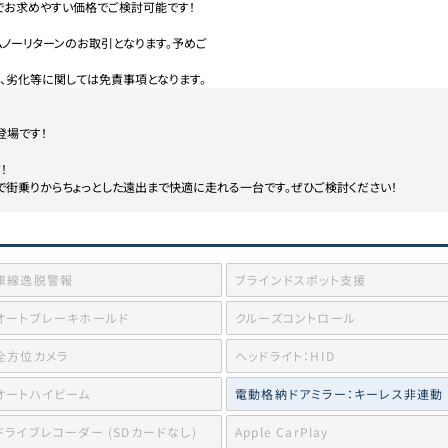
お求めやすい価格でご検討可能です！

ノーリターンのお取引となります。予めご
、劣化等に関しては免責事項となります。
登場です！



で街乗りからちょっとした遠出まで快適に走れる一台です。ぜひご検討ください！
車線逸脱警報
ブラインドスポット支援
オートブレーキホールド
クルーズコントロール
全方位カメラ
ヘッドライト：HID
オートハイビーム
電動格納ドアミラー：キーレス非連動
ドライブレコーダー (SDカードなし)
Apple CarPlay