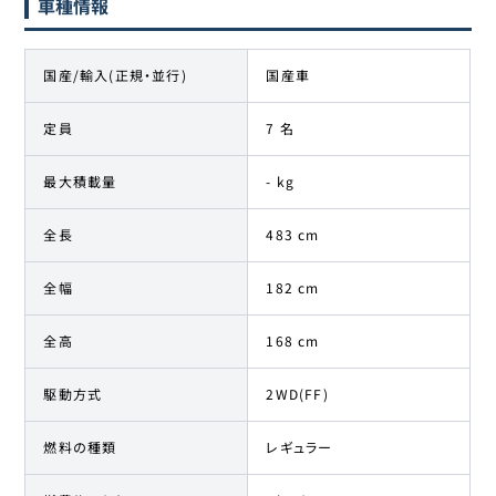
車種情報
国産/輸入(正規・並行)
国産車
定員
7 名
最大積載量
- kg
全長
483 cm
全幅
182 cm
全高
168 cm
駆動方式
2WD(FF)
燃料の種類
レギュラー