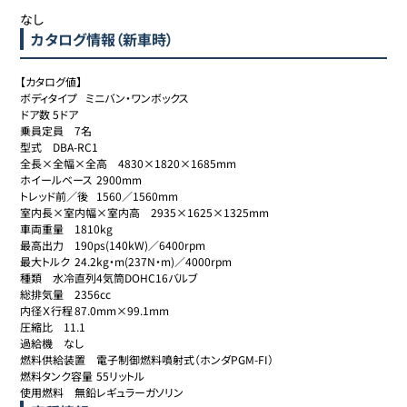
なし
カタログ情報（新車時）
【カタログ値】

ボディタイプ	ミニバン・ワンボックス

ドア数	5ドア

乗員定員	7名

型式	DBA-RC1

全長×全幅×全高	4830×1820×1685mm

ホイールベース	2900mm

トレッド前／後	1560／1560mm

室内長×室内幅×室内高	2935×1625×1325mm

車両重量	1810kg

最高出力	190ps(140kW)／6400rpm

最大トルク	24.2kg・m(237N・m)／4000rpm

種類	水冷直列4気筒DOHC16バルブ

総排気量	2356cc

内径Ｘ行程	87.0mm×99.1mm

圧縮比	11.1

過給機	なし

燃料供給装置	電子制御燃料噴射式（ホンダPGM-FI）

燃料タンク容量	55リットル

使用燃料	無鉛レギュラーガソリン