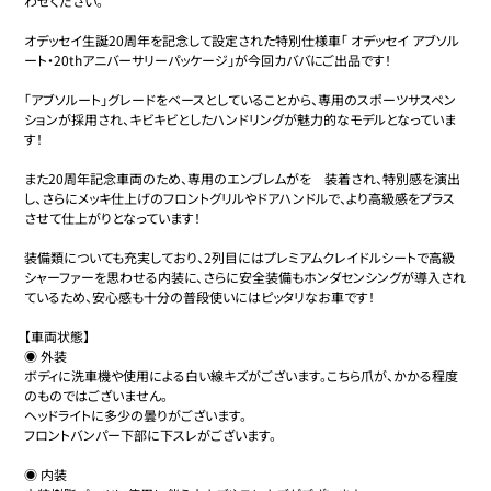
わせください。

オデッセイ生誕20周年を記念して設定された特別仕様車「 オデッセイ アブソル
ート・20thアニバーサリーパッケージ」が今回カババにご出品です！

「アブソルート」グレードをベースとしていることから、専用のスポーツサスペン
ションが採用され、キビキビとしたハンドリングが魅力的なモデルとなっていま
す！

また20周年記念車両のため、専用のエンブレムがを　装着され、特別感を演出
し、さらにメッキ仕上げのフロントグリルやドアハンドルで、より高級感をプラス
させて仕上がりとなっています！

装備類についても充実しており、2列目にはプレミアムクレイドルシートで高級
シャーファーを思わせる内装に、さらに安全装備もホンダセンシングが導入され
ているため、安心感も十分の普段使いにはピッタリなお車です！

【車両状態】

◉ 外装

ボディに洗車機や使用による白い線キズがございます。こちら爪が、かかる程度
のものではございません。

ヘッドライトに多少の曇りがございます。

フロントバンパー下部に下スレがございます。

◉ 内装
