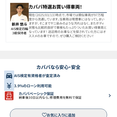
カババ特選お買い得車両！
現在（2025/03/13）時点で、市場では類似車両が97万程
度から流通しています。当車両は喫煙車にはなってしまい
ますが、そこまでヤニ染みのような汚れはなく、またボディ
新井 悠斗
状態も比較的良好で車検もたっぷりついたお買い得車両と
AIS検定四輪

なっています！ 送迎用のお車などを探されていた方にはオ
3級保持者
ススメのお車ですので、ぜひ購入ご検討ください！
カババなら安心・安全
AIS検定有資格者が査定済み
3.9%のローン利用可能
カババベーシック保証
納車後30日以内なら、修理費用を無料で保証
お気に入りに追加