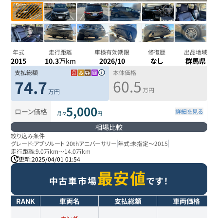
年式
走行距離
車検有効期限
修復歴
出品地域
2015
10.3
万km
2026/10
なし
群馬県
支払総額
本体価格
60.5
74.7
万円
万円
5,000
ローン価格
詳細を見る
月々
円
相場比較
絞り込み条件
グレード:
アブソルート 20thアニバーサリー
年式:
未指定
～
2015
走行距離:
9.0万km
～
14.0万km
更新:
2025/04/01 01:54
最安値
中古車市場
です！
RANK
車両名
支払総額
車両価格