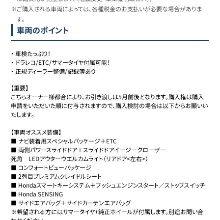
※ご購入される車両によっては、各種税金のお支払いが必要な場合がありま
す。
車両のポイント
・
車検たっぷり！
・
ドラレコ/ETC/サマータイヤ付属可能！
・
正規ディーラー整備/記録簿あり
【重要】

こちらオーナー様都合により、お引き渡しは5月前後となります。購入権は購入
申請をいただいた順に付与されますので、購入検討の場合は以下からお願いい
たします。

【車両オススメ装備】

■ ナビ装着用スペシャルパッケージ＋ETC

■ 両側パワースライドドア＋スライドドアイージークローザー

死角　LEDアウターウエルカムライト（リアドア<左右>）

■ コンフォートビューパッケージ

■ 2列目プレミアムクレイドルシート

■ Hondaスマートキーシステム＋プッシュエンジンスタート／ストップスイッチ

■ Honda SENSING

■ サイドエアバッグ＋サイドカーテンエアバッグ

※希望される方にはサマータイヤ+純正ホイールが付属します。別途お問い合