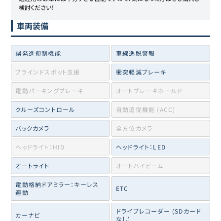
検討ください！
車両装備
誤発進抑制機能
車線逸脱警報
ブラインドスポット支援
衝突軽減ブレーキ
電動パーキングブレーキ
オートブレーキホールド
クルーズコントロール
自動追従機能 (ACC)
バックカメラ
全方位カメラ
ヘッドライト：HID
ヘッドライト：LED
オートライト
オートハイビーム
電動格納ドアミラー：キーレス
ETC
連動
ドライブレコーダー (SDカード
カーナビ
なし)