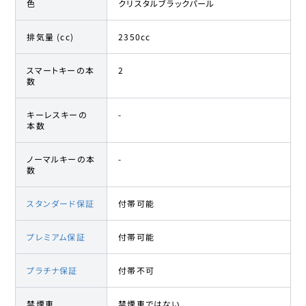
色
クリスタルブラックパール
排気量 (cc)
2350cc
スマートキーの本
2
数
キーレスキーの
-
本数
ノーマルキーの本
-
数
スタンダード保証
付帯可能
プレミアム保証
付帯可能
プラチナ保証
付帯不可
禁煙車
禁煙車ではない