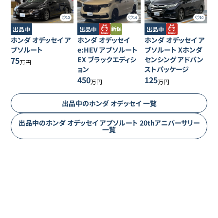
10
14
10
出品中
出品中
出品中
ホンダ
オデッセイ
ア
ホンダ
オデッセイ
ホンダ
オデッセイ
ア
ブソルート
e:HEV アブソルート
ブソルート Xホンダ
75
EX ブラックエディシ
センシング アドバン
万円
ョン
ストパッケージ
450
125
万円
万円
出品中の
ホンダ
オデッセイ
一覧
出品中の
ホンダ
オデッセイ
アブソルート 20thアニバーサリー
一覧