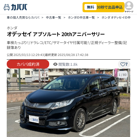
無料
30秒で出品申込
マイページ
車の個人売買ならカババ
>
中古車一覧
>
ホンダの中古車一覧
>
ホンダ オデッセイの中古
ホンダ
オデッセイ
アブソルート 20thアニバーサリー
車検たっぷり！/ドラレコ/ETC/サマータイヤ付属可能！/正規ディーラー整備/記
録簿あり
公開
2025/03/13 12:29:43
|
最終更新
2025/08/28 17:42:38
カババ成約済
7
閲覧数:
1.8k
1
/
80