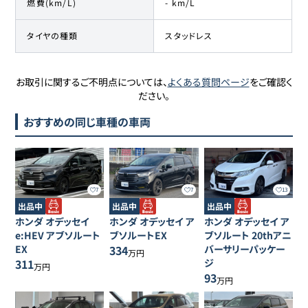
燃費(km/L)
- km/L
タイヤの種類
スタッドレス
お取引に関するご不明点については、
よくある質問ページ
をご確認く
ださい。
おすすめの同じ車種の車両
7
7
13
出品中
出品中
出品中
ホンダ
オデッセイ
ホンダ
オデッセイ
ア
ホンダ
オデッセイ
ア
e:HEV アブソルート
ブソルートEX
ブソルート 20thアニ
EX
334
バーサリーパッケー
万円
311
ジ
万円
93
万円