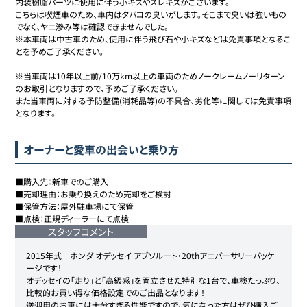
内装樹脂パーツに使用に伴う小キズやスレキズがございます。

こちらは喫煙車のため、車内はタバコの臭いがします。そこまで臭いは強いもの
でなく、ヤニ滲み等は確認できませんでした。

※本車両は中古車のため、使用に伴う飛び石や小キズなどは免責事項となるこ
とを予めご了承ください。

※当車両は10年以上前/10万km以上の車両のためノークレームノーリターン
のお取引となりますので、予めご了承ください。

また当車両に対する予防整備(消耗品等)の不具合、劣化等に関しては免責事項
となります。
オーナーと愛車の出会いと乗り方
■購入先：新車でのご購入

■売却理由：お乗り換えのため売却をご検討

■保管方法：屋外駐車場にて保管

■点検：正規ディーラーにて点検
スタッフコメント
2015年式　ホンダ オデッセイ アブソルート・20thアニバーサリーパッケ
ージです！

オデッセイの「走り」と「高級感」を両立させた特別な1台で、車検たっぷり、
比較的お買い得な価格設定でのご出品となります！

送迎用のお車には十分すぎる性能ですので、気になった方はぜひ購入ご