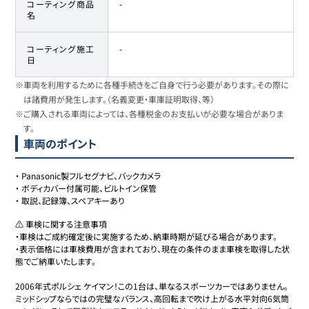
コーティング商品
-
名
コーティング施工
-
日
※車両を利用するために各種手続きをご自身で行う必要があります。その際に
は諸費用が発生します。（名義変更・車庫証明取得、等）
※ご購入される車両によっては、各種税金のお支払いが必要な場合がありま
す。
車両のポイント
・
Panasonic製フルセグナビ、バックカメラ
・
ボディカバー付属可能、ビルトイン保管
・
取説、記録簿、スペアキーあり
⚠️ 車検に関する注意事項

・車検はご成約確定後に実施するため、納車時期が延びる場合があります。

・表示価格には車検費用が含まれており、現在の条件のまま車検を取得した状
態でご納車いたします。

2006年式ポルシェ ケイマン！この1台は、単なるスポーツカーではありません。
ミッドシップならではの完璧なバランス、高回転まで吹け上がる水平対向6気筒