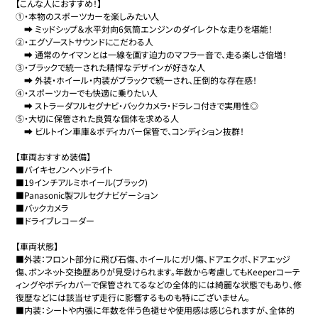
【こんな人におすすめ！】

①・本物のスポーツカーを楽しみたい人

　➡ ミッドシップ＆水平対向6気筒エンジンのダイレクトな走りを堪能！

②・エグゾーストサウンドにこだわる人

　➡ 通常のケイマンとは一線を画す迫力のマフラー音で、走る楽しさ倍増！

③・ブラックで統一された精悍なデザインが好きな人

　➡ 外装・ホイール・内装がブラックで統一され、圧倒的な存在感！

④・スポーツカーでも快適に乗りたい人

　➡ ストラーダフルセグナビ・バックカメラ・ドラレコ付きで実用性◎

⑤・大切に保管された良質な個体を求める人

　➡ ビルトイン車庫＆ボディカバー保管で、コンディション抜群！

【車両おすすめ装備】

■バイキセノンヘッドライト

■19インチアルミホイール(ブラック)

■Panasonic製フルセグナビゲーション

■バックカメラ

■ドライブレコーダー

【車両状態】

■外装：フロント部分に飛び石傷、ホイールにガリ傷、ドアエクボ、ドアエッジ
傷、ボンネット交換歴ありが見受けられます。年数から考慮してもKeeperコーテ
ィングやボディカバーで保管されてるなどの全体的には綺麗な状態でもあり、修
復歴などには該当せず走行に影響するものも特にございません。

■内装：シートや内張に年数を伴う色褪せや使用感は感じられますが、全体的