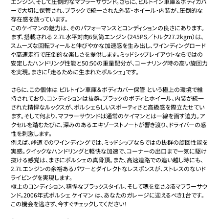
エンジン、そして圧倒的なマフラーサウンド。さらに、ビルトイン車庫＆ボディカバ
ーで大切に保管され、ブラックで統一された外装・ホイール・内装が、圧倒的な
存在感を放っています。

このケイマンの魅力は、そのパフォーマンスとコンディションの良さにあります。
まず、搭載される 2.7L水平対向6気筒エンジン（245PS／トルク27.2kgm）は、
スムーズな回転フィールと伸びやかな加速感を生み出し、ワインディングロード
や高速走行で圧倒的な楽しさを提供します。ミッドシップレイアウトならではの
安定したハンドリング性能と50:50の重量配分が、コーナリング時の高い旋回力
を実現。まさに「走るために生まれたポルシェ」です。

さらに、この個体は ビルトイン車庫＆ボディカバー保管 という極上の環境で維
持されており、コンディションは抜群。ブラックのボディとホイール、内装が統一
された精悍なルックスが、ポルシェらしいスポーティさと高級感を際立たせてい
ます。そして何より、マフラーサウンドは通常のケイマンとは一線を画す迫力。ア
クセルを踏むたびに、深みのあるエキゾーストノートが響き渡り、ドライバーの感
性を刺激します。

例えば、峠道でのワインディングでは、ミッドシップならではの抜群の旋回性能を
実感。クイックなハンドリングと軽快な加速で、コーナーの出口まで一気に駆け
抜ける感覚は、まさにポルシェの真骨頂。また、高速道路での追い越し時にも、
2.7Lエンジンの余裕あるパワーとダイレクトなレスポンスが、ストレスのないド
ライビングを実現します。

極上のコンディション、精悍なブラックスタイル、そして魂を揺さぶるマフラーサウ
ンド。2006年式ポルシェ ケイマン は、あなたのガレージに迎えるべき1台です。
この機会を逃さず、今すぐチェックしてください！
