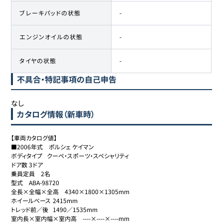
ブレーキパッドの状態
-
エンジンオイルの状態
-
タイヤの状態
-
不具合・特記事項の自己申告
なし
カタログ情報（新車時）
【車両カタログ値】

■2006年式　ポルシェ ケイマン

ボディタイプ	クーペ・スポーツ・スペシャリティ

ドア数	3ドア

乗員定員	2名

型式	ABA-98720

全長×全幅×全高	4340×1800×1305mm

ホイールベース	2415mm

トレッド前／後	1490／1535mm

室内長×室内幅×室内高	----×----×----mm
