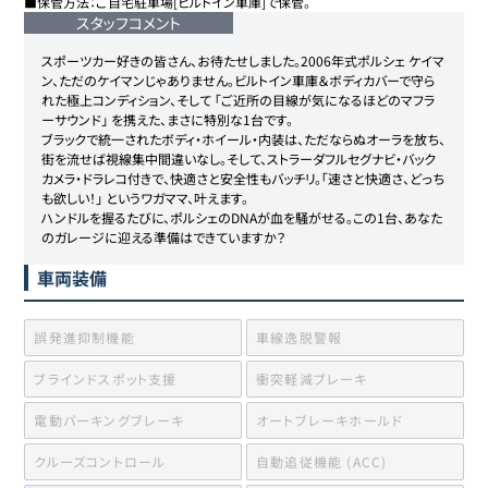
スタッフコメント
スポーツカー好きの皆さん、お待たせしました。2006年式ポルシェ ケイマ
ン、ただのケイマンじゃありません。ビルトイン車庫＆ボディカバーで守ら
れた極上コンディション、そして 「ご近所の目線が気になるほどのマフラ
ーサウンド」 を携えた、まさに特別な1台です。

ブラックで統一されたボディ・ホイール・内装は、ただならぬオーラを放ち、
街を流せば視線集中間違いなし。そして、ストラーダフルセグナビ・バック
カメラ・ドラレコ付きで、快適さと安全性もバッチリ。「速さと快適さ、どっち
も欲しい！」 というワガママ、叶えます。

ハンドルを握るたびに、ポルシェのDNAが血を騒がせる。この1台、あなた
のガレージに迎える準備はできていますか？
車両装備
誤発進抑制機能
車線逸脱警報
ブラインドスポット支援
衝突軽減ブレーキ
電動パーキングブレーキ
オートブレーキホールド
クルーズコントロール
自動追従機能 (ACC)