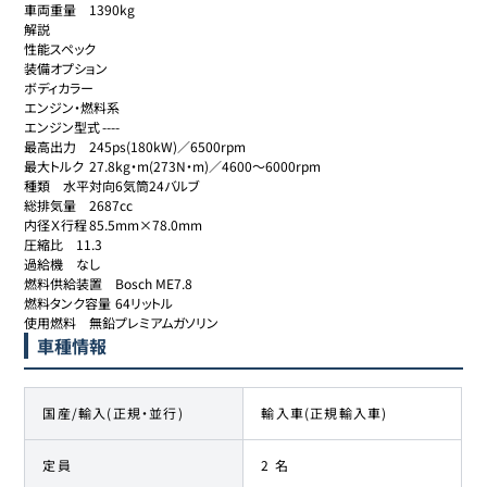
車両重量	1390kg

解説

性能スペック

装備オプション

ボディカラー

エンジン・燃料系

エンジン型式	----

最高出力	245ps(180kW)／6500rpm

最大トルク	27.8kg・m(273N・m)／4600～6000rpm

種類	水平対向6気筒24バルブ

総排気量	2687cc

内径Ｘ行程	85.5mm×78.0mm

圧縮比	11.3

過給機	なし

燃料供給装置	Bosch ME7.8

燃料タンク容量	64リットル

使用燃料	無鉛プレミアムガソリン
車種情報
国産/輸入(正規・並行)
輸入車(正規輸入車)
定員
2 名