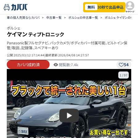
無料
30秒で出品申込
マイページ
車の個人売買ならカババ
>
中古車一覧
>
ポルシェの中古車一覧
>
ポルシェ ケイマンの中古
ポルシェ
ケイマン
ティプトロニック
Panasonic製フルセグナビ、バックカメラ/ボディカバー付属可能、ビルトイン保
管/取説、記録簿、スペアキーあり
公開
2025/03/12 17:14:44
|
最終更新
2026/04/08 14:27:57
カババ成約済
54
閲覧数:
7.4k
1
/
97