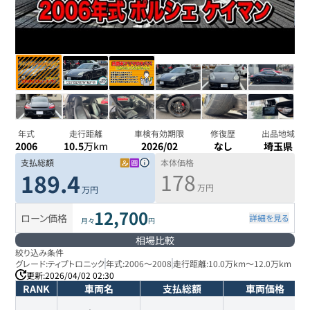
年式
走行距離
車検有効期限
修復歴
出品地域
2006
10.5
万km
2026/02
なし
埼玉県
支払総額
本体価格
178
189.4
万円
万円
12,700
ローン価格
詳細を見る
月々
円
相場比較
絞り込み条件
グレード:
ティプトロニック
年式:
2006
～
2008
走行距離:
10.0万km
～
12.0万km
更新:
2026/04/02 02:30
RANK
車両名
支払総額
車両価格