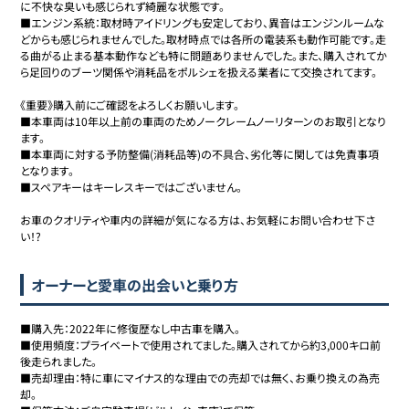
に不快な臭いも感じられず綺麗な状態です。

■エンジン系統：取材時アイドリングも安定しており、異音はエンジンルームな
どからも感じられませんでした。取材時点では各所の電装系も動作可能です。走
る曲がる止まる基本動作なども特に問題ありませんでした。また、購入されてか
ら足回りのブーツ関係や消耗品をポルシェを扱える業者にて交換されてます。

《重要》購入前にご確認をよろしくお願いします。

■本車両は10年以上前の車両のためノークレームノーリターンのお取引となり
ます。

■本車両に対する予防整備(消耗品等)の不具合、劣化等に関しては免責事項
となります。

■スペアキーはキーレスキーではございません。

お車のクオリティや車内の詳細が気になる方は、お気軽にお問い合わせ下さ
い！?
オーナーと愛車の出会いと乗り方
■購入先：2022年に修復歴なし中古車を購入。

■使用頻度：プライベートで使用されてました。購入されてから約3,000キロ前
後走られました。

■売却理由：特に車にマイナス的な理由での売却では無く、お乗り換えの為売
却。
