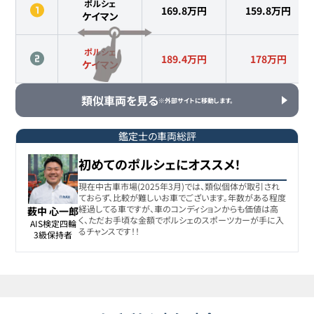
ポルシェ
169.8万円
159.8
万円
ケイマン
ポルシェ
189.4万円
178
万円
ケイマン
類似車両を見る
※外部サイトに移動します。
鑑定士の車両総評
初めてのポルシェにオススメ！
現在中古車市場(2025年3月)では、類似個体が取引され
ておらず、比較が難しいお車でございます。年数がある程度
経過してる車ですが、車のコンディションからも価値は高
薮中 心一郎
く、ただお手頃な金額でポルシェのスポーツカーが手に入
AIS検定四輪

るチャンスです！！
3級保持者