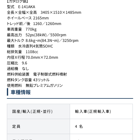
【カタログ値】

型式	E-141AKA

全長×全幅×全高	3405×1510×1485mm

ホイールベース	2165mm

トレッド前／後	1260／1260mm

車両重量	770kg

最高出力	52ps(38kW)／5500rpm

最大トルク	8.6kg・m(84.3N・m)／3250rpm

種類	水冷直列4気筒SOHC

総排気量	1108cc

内径Ｘ行程	70.0mm×72.0mm

圧縮比	9.6

過給機	なし

燃料供給装置	電子制御式燃料噴射

燃料タンク容量	43リットル

使用燃料	無鉛プレミアムガソリン
車種情報
国産/輸入(正規・並行)
輸入車(正規輸入車)
定員
4 名