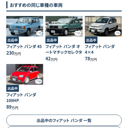
おすすめの同じ車種の車両
9
15
6
出品中
出品中
出品中
フィアット
パンダ
45
フィアット
パンダ
オ
フィアット
パンダ
230
ートマチックセレクタ
4×4
万円
42
78
万円
万円
20
出品中
フィアット
パンダ
100HP
89
万円
出品中の
フィアット
パンダ
一覧