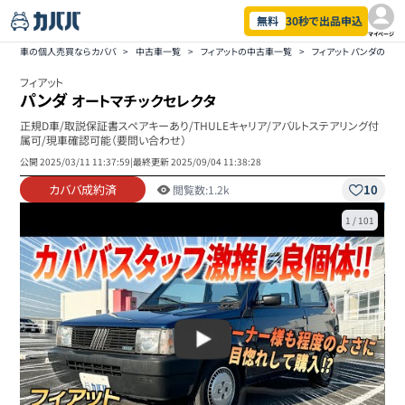
無料
30秒で出品申込
マイページ
車の個人売買ならカババ
>
中古車一覧
>
フィアットの中古車一覧
>
フィアット パンダの中
フィアット
パンダ
オートマチックセレクタ
正規D車/取説保証書スペアキーあり/THULEキャリア/アバルトステアリング付
属可/現車確認可能（要問い合わせ）
公開
2025/03/11 11:37:59
|
最終更新
2025/09/04 11:38:28
カババ成約済
10
閲覧数:
1.2k
1
/
101