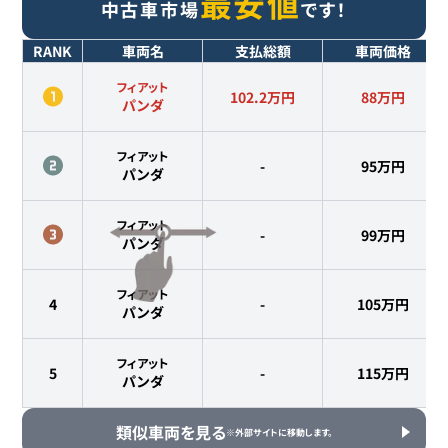
最安値
中古車市場
です！
RANK
車両名
支払総額
車両価格
フィアット
102.2万円
88
万円
パンダ
フィアット
-
95
万円
パンダ
フィアット
-
99
万円
パンダ
フィアット
4
-
105
万円
パンダ
フィアット
5
-
115
万円
パンダ
類似車両を見る
※外部サイトに移動します。