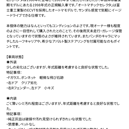
期モデルにあたる1998年式の正規輸入車です。「オートマチックセレクタ」は富
士重工業製のECVTを採用したオートマモデルで、サンダル感覚で気軽にイージ
ードライブできる仕様です。

本個体の魅力はなんといってもコンディションのよさです。現オーナー様も程度
のよさに一目惚れして購入されたとのことで、その後雨天未走行・ガレージ保管
となっていますので状態のよさが維持されています。またパンダのキャラにマッ
チしたルーフキャリアや、希少なアバルト製ステアリングを付属可能なのもポイ
ントです。

【車両状態】

◉外装

少しの劣化はございますが、年式距離を考慮すると良好な状態でした。

特記事項：

・Fガラス、ボンネット　軽微な飛び石跡

・右ドア　クリア劣化

・右Rフェンダー、左ドア　小キズ

◉内装

ごく薄いシミ汚れ程度はございますが、年式距離を考慮すると良好な状態でし
た。

特記事項：

・純正灰皿は破損や汚れ見受けられずきれいな状態でした

・禁煙車、ペットなし
