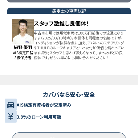
鑑定士の車両総評
スタッフ激推し良個体！
中古車市場では類似車両は100万円前後での流通となり
ます（2025/03/10時点）。本個体も同程度の価格ですが、
コンディションが抜群な点に加え、アバルトのステアリング
細野 優羽
やTHULEのルーフキャリアといった付加価値も備わってい
AIS検定四輪

ます。取材スタッフも思わず欲しくなってしまったほどの良
3級保持者
個体です。ぜひお早めにお問い合わせください！
カババなら安心・安全
AIS検定有資格者が査定済み
3.9%のローン利用可能