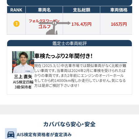
RANK
車両名
支払総額
車両価格
フォルクスワーゲン
176.4万円
165
万円
ゴルフ
鑑定士の車両総評
車検たっぷり2年間付き！
現在（2025.3/1）中古車市場では類似車両がなく比較が難
しい車両です。当車両は2024年2月に車検を受けられたば
かりの車両です。また2年前にエンジンのオーバーホール
三上 直矢
をしてから約14000km程しか走行していません。気になる
AIS検定四輪

方は是非ご検討下さいませ！
3級保持者
カババなら安心・安全
AIS検定有資格者が査定済み