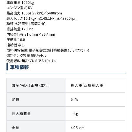
車両重量 1050kg

エンジン型式 RV

最高出力 105ps(77kW)／5400rpm

最大トルク 15.1kg・m(148.1N・m)／3800rpm

種類 水冷直列4気筒OHC

総排気量 1780cc

内径Ｘ行程 81.0mm×86.4mm

圧縮比 10.0

過給機 なし

燃料供給装置 電子制御式燃料噴射装置（デジファント）

燃料タンク容量 55リットル

使用燃料 無鉛プレミアムガソリン
車種情報
国産/輸入(正規・並行)
輸入車(正規輸入車)
定員
5 名
最大積載量
- kg
全長
405 cm