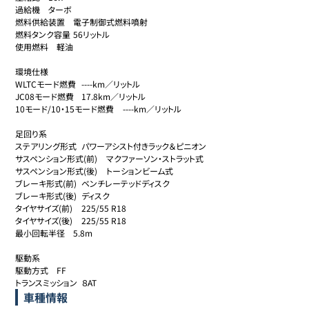
過給機	ターボ

燃料供給装置	電子制御式燃料噴射

燃料タンク容量	56リットル

使用燃料	軽油

環境仕様

WLTCモード燃費	----km／リットル

JC08モード燃費	17.8km／リットル

10モード/10・15モード燃費	----km／リットル

足回り系

ステアリング形式	パワーアシスト付きラック＆ピニオン

サスペンション形式(前)	マクファーソン・ストラット式

サスペンション形式(後)	トーションビーム式

ブレーキ形式(前)	ベンチレーテッドディスク

ブレーキ形式(後)	ディスク

タイヤサイズ(前)	225/55 R18

タイヤサイズ(後)	225/55 R18

最小回転半径	5.8m

駆動系

駆動方式	FF

トランスミッション	８AT
車種情報