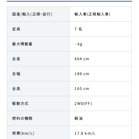
国産/輸入(正規・並行)
輸入車(正規輸入車)
定員
7 名
最大積載量
- kg
全長
464 cm
全幅
186 cm
全高
165 cm
駆動方式
2WD(FF)
燃料の種類
軽油
燃費(km/L)
17.8 km/L