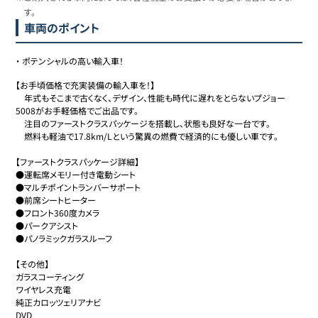
す。
車両のポイント
・
ポテンシャルの高い輸入車！
【お手頃価格で充実装備の輸入車を！】

　年式もそこまで古くなく、デザイン、性能も時代に遅れをとらないプジョー
5008がお手軽価格でご出品です。

　注目のファーストクラスパッケージを搭載し、状態も良好な一台です。

　燃料も軽油で17.8km/Lという驚異の燃費で経済的にも優しい車です。

【ファーストクラスパッケージ詳細】

●運転席メモリー付き電動シート

●マルチポイントランバーサポート

●前席シートヒーター

●フロント360度カメラ

●パークアシスト 

●パノラミックガラスルーフ

【その他】

ガラスコーティング

ワイヤレス充電

純正カロッツェリアナビ

DVD
