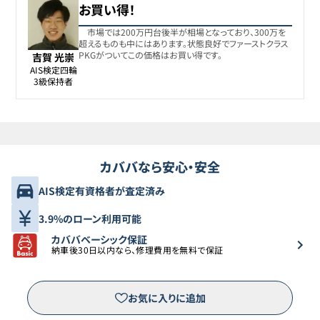
お買い得！
プジョー
8
-
343.8
万円
5008
市場では200万円台後半が相場となっており、300万を
超えるものも中にはあります。状態良好でファーストクラス
PKGがついてこの価格はお買い得です。
吉賀 光崇
プジョー
AIS検定四輪

9
-
345
万円
5008
3級保持者
プジョー
10
-
349
万円
5008
カババなら安心・安全
プジョー
11
-
353.8
万円
5008
AIS検定有資格者が査定済み
プジョー
3.9%のローン利用可能
12
-
357.8
万円
5008
カババベーシック保証
納車後30日以内なら、修理費用を無料で保証
プジョー
13
-
358
万円
5008
お気に入りに追加
プジョー