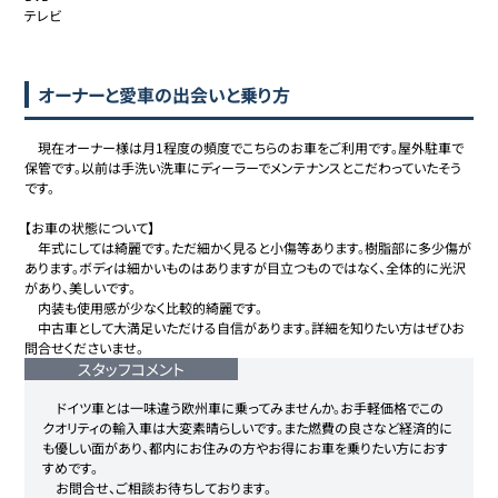
テレビ

オーナーと愛車の出会いと乗り方
　現在オーナー様は月1程度の頻度でこちらのお車をご利用です。屋外駐車で
保管です。以前は手洗い洗車にディーラーでメンテナンスとこだわっていたそう
です。

【お車の状態について】

　年式にしては綺麗です。ただ細かく見ると小傷等あります。樹脂部に多少傷が
あります。ボディは細かいものはありますが目立つものではなく、全体的に光沢
があり、美しいです。

　内装も使用感が少なく比較的綺麗です。

　中古車として大満足いただける自信があります。詳細を知りたい方はぜひお
問合せくださいませ。
スタッフコメント
　ドイツ車とは一味違う欧州車に乗ってみませんか。お手軽価格でこの
クオリティの輸入車は大変素晴らしいです。また燃費の良さなど経済的に
も優しい面があり、都内にお住みの方やお得にお車を乗りたい方におす
すめです。

　お問合せ、ご相談お待ちしております。