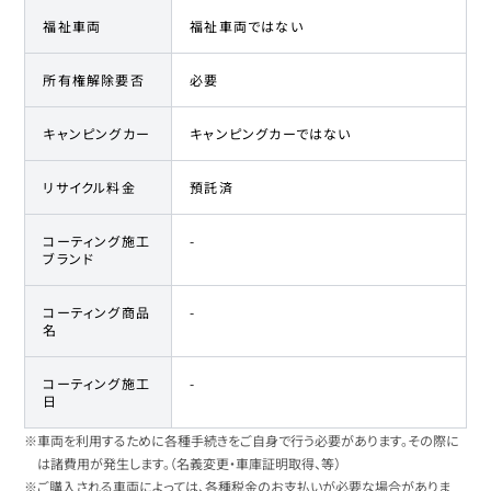
福祉車両
福祉車両ではない
プジョー
34
-
415
万円
5008
所有権解除要否
必要
プジョー
35
-
415
万円
5008
キャンピングカー
キャンピングカーではない
プジョー
リサイクル料金
預託済
36
-
437
万円
5008
コーティング施工
-
ブランド
コーティング商品
-
名
コーティング施工
-
日
※車両を利用するために各種手続きをご自身で行う必要があります。その際に
は諸費用が発生します。（名義変更・車庫証明取得、等）
※ご購入される車両によっては、各種税金のお支払いが必要な場合がありま