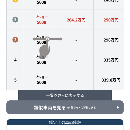
5008
プジョー
264.2万円
250
万円
5008
プジョー
-
298
万円
5008
プジョー
4
-
335
万円
5008
プジョー
5
-
339.8
万円
5008
一覧をさらに表示する
プジョー
6
-
339.9
万円
5008
類似車両を見る
※外部サイトに移動します。
プジョー
7
-
342.8
万円
5008
鑑定士の車両総評