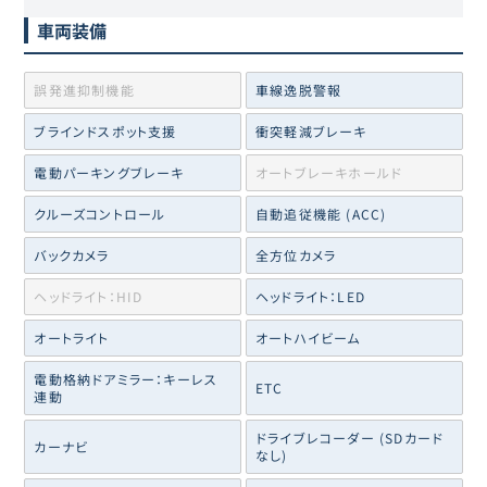
車両装備
誤発進抑制機能
車線逸脱警報
ブラインドスポット支援
衝突軽減ブレーキ
電動パーキングブレーキ
オートブレーキホールド
クルーズコントロール
自動追従機能 (ACC)
バックカメラ
全方位カメラ
ヘッドライト：HID
ヘッドライト：LED
オートライト
オートハイビーム
電動格納ドアミラー：キーレス
ETC
連動
ドライブレコーダー (SDカード
カーナビ
なし)