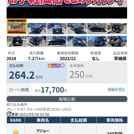
年式
走行距離
車検有効期限
修復歴
出品地域
2018
7.2
万km
2023/12
なし
茨城県
支払総額
本体価格
250
264.2
万円
万円
17,700
ローン価格
詳細を見る
月々
円
相場比較
絞り込み条件
グレード:
GT ブルーHDi
年式:
2018
～
2019
更新:
2022/03/29 01:56
RANK
車両名
支払総額
車両価格
プジョー
-
240
万円