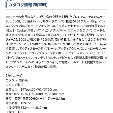
カタログ情報（新車時）
4640mmの全長のなかに3列7席の空間を実現したプレミアムモデルのニュー
SUV「5008」。2L 直4ディーゼルターボエンジン搭載の「GT ブルーHDi」。トラン
スミッションは、8速オートマチック（EAT8）を組み合わせる。3008の特長である
NEW i‐Cockpitや高いドライビングプレジャー、ユニークなデザインコードを
受け継ぎつつ、拡大して余裕ある室内スペースに独立した7座を配置し、プラット
フォームは3008と同じくEMP2を採用。高い積載能力を持ち合わせながらボディ
はDセグメントとして小柄であり、都市部での取り回しの良さを維持している。安
全装備は、アクティブセーフティブレーキ、アクティブクルーズコントロール、レー
ンキープアシスト、アクティブブラインドスポットモニターシステム、スピードリミ
ットインフォメーション、インテリジェントハイビームなど最新水準を標準装備。ま
たリアバンパー下への「キックアクション」で電動テールゲートを開閉できるハン
ズフリーシステムなど、快適装備も採用。

【カタログ値】

エンジン・燃料系

エンジン型式	----

最高出力	177ps(130kW)／3750rpm

最大トルク	40.8kg・m(400N・m)／2000rpm

種類	直列4気筒DOHCターボ (ディーゼル)m

総排気量	1997cc

内径Ｘ行程	85.0mm×88.0mm

圧縮比	16.7
