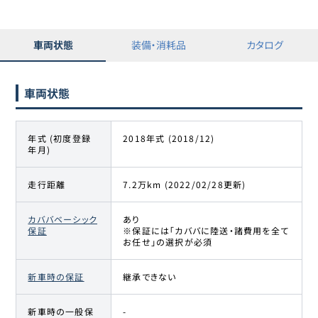
14
-
359
万円
5008
プジョー
車両状態
装備・消耗品
カタログ
15
-
359.9
万円
5008
車両状態
プジョー
16
-
360
万円
5008
年式 (初度登録
2018年式 (2018/12)
プジョー
17
-
365
万円
年月)
5008
走行距離
7.2万km (2022/02/28更新)
プジョー
18
-
368
万円
5008
カババベーシック
あり
保証
※保証には「カババに陸送・諸費用を全て
プジョー
お任せ」の選択が必須
19
-
368.9
万円
5008
新車時の保証
継承できない
プジョー
20
-
369.8
万円
5008
新車時の一般保
-