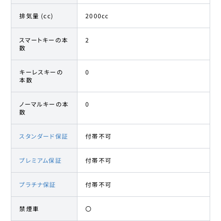
27
-
398.9
万円
5008
排気量 (cc)
2000cc
プジョー
28
-
399.8
万円
5008
スマートキーの本
2
数
プジョー
29
-
399.9
万円
キーレスキーの
0
5008
本数
プジョー
30
-
409
万円
ノーマルキーの本
0
5008
数
プジョー
スタンダード保証
付帯不可
31
-
409.9
万円
5008
プレミアム保証
付帯不可
プジョー
32
-
409.9
万円
5008
プラチナ保証
付帯不可
プジョー
33
-
409.9
万円
5008
禁煙車
〇