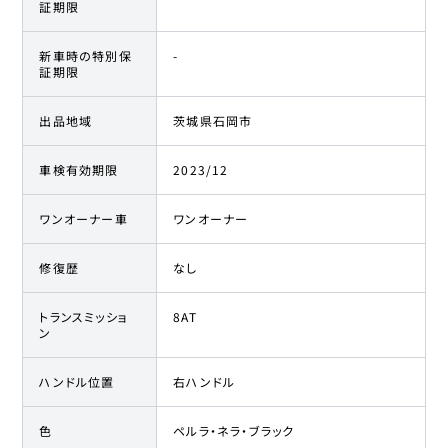
証期限
プジョー
21
-
379.8
万円
5008
新車時の特別保
-
証期限
プジョー
22
-
385.5
万円
5008
出品地域
茨城県石岡市
プジョー
車検有効期限
2023/12
23
-
388.8
万円
5008
ワンオーナー車
ワンオーナー
プジョー
24
-
389
万円
5008
修復歴
なし
プジョー
25
-
398
万円
トランスミッショ
8AT
5008
ン
プジョー
26
-
398
万円
ハンドル位置
右ハンドル
5008
色
ペルラ・ネラ・ブラック
プジョー