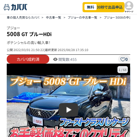
無料
30秒で出品申込
マイページ
車の個人売買ならカババ
>
中古車一覧
>
プジョーの中古車一覧
>
プジョー 5008の中古車
プジョー
5008
GT ブルーHDi
ポテンシャルの高い輸入車！
公開
2022/03/01 21:50:22
|
最終更新
2025/08/28 17:35:10
カババ成約済
0
閲覧数:
455
1
/
68