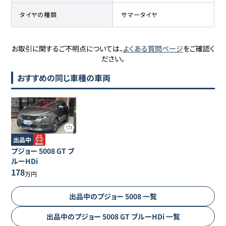
タイヤの種類
サマータイヤ
お取引に関するご不明点については、
よくある質問ページ
をご確認く
ださい。
おすすめの同じ車種の車両
3
出品中
プジョー
5008
GT ブ
ルーHDi
178
万円
出品中の
プジョー
5008
一覧
出品中の
プジョー
5008
GT ブルーHDi
一覧