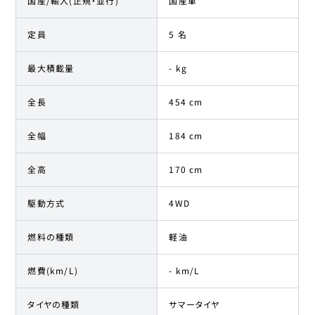
国産/輸入(正規・並行)
国産車
定員
5 名
最大積載量
- kg
全長
454 cm
全幅
184 cm
全高
170 cm
駆動方式
4WD
燃料の種類
軽油
燃費(km/L)
- km/L
タイヤの種類
サマータイヤ