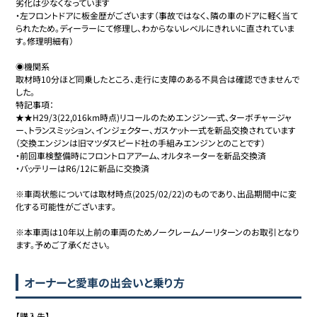
劣化は少なくなっています

・左フロントドアに板金歴がございます（事故ではなく、隣の車のドアに軽く当て
られたため。ディーラーにて修理し、わからないレベルにきれいに直されていま
す。修理明細有）

◉機関系

取材時10分ほど同乗したところ、走行に支障のある不具合は確認できませんで
した。

特記事項：

★★H29/3(22,016km時点)リコールのためエンジン一式、ターボチャージャ
ー、トランスミッション、インジェクター、ガスケット一式を新品交換されています
（交換エンジンは旧マツダスピード社の手組みエンジンとのことです）

・前回車検整備時にフロントロアアーム、オルタネーターを新品交換済

・バッテリーはR6/12に新品に交換済

※車両状態については取材時点(2025/02/22)のものであり、出品期間中に変
化する可能性がございます。

※本車両は10年以上前の車両のためノークレームノーリターンのお取引となり
ます。予めご了承ください。
オーナーと愛車の出会いと乗り方
【購入先】
