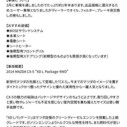
3月に車検を通しましたのでたっぷり約1年半あります。出品価格に還元するた
めユーザー車検となりましたがディーラーでオイル、フィルター、ブレーキ液交換
し点検もしました。

【おすすめ装備】

◉BOSEサウンドシステム

◉本革シート

◉電動シート

◉シートヒーター

◉後期型用フロントグリル

◉後期型用ステアリング（前期型のものよりも質感が高くなっています）

【車両概要】

2014 MAZDA CX-5 “XD L Package 4WD”

新世代マツダの先鋒として登場した「CX-5」。今までのマツダのイメージを覆す
ダイナミックかつ整ったデザインと優れた実用性から一躍人気となりました。

CX-5の魅力の秘訣はパッケージやデザインのちょうどよさです。取り回しやすさ
と買い物やレジャーでも不足を感じない室内空間を兼ね備えたサイズは使い勝
手抜群です。

「XD Lパッケージ」はマツダ自慢のクリーンディーゼルエンジンを搭載した上級
グレードです。ガソリンエンジンよりトルクフルな特性を持ち、また燃料代が安い