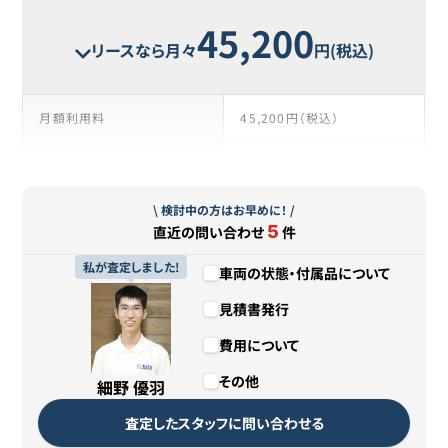
45,200
リースなら月々
円(税込)
月額利用料
45,200円（税込）
支払い回数
39回
\ 検討中の方はお早めに！ /
リース期間
3年3ヶ月
5
直近の問い合わせ
件
支払総額
1,762,800円（税込）
私が査定しました!
車両の状態・付属品について
見積書発行
残価
1,000円
費用について
カババリースについて詳しくは
こちら
その他
細野 優羽
査定したスタッフに問い合わせる
リースのお申し込みはこちら