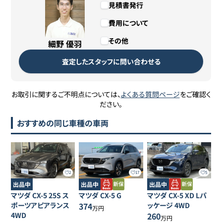
見積書発行
費用について
その他
細野 優羽
査定したスタッフに問い合わせる
お取引に関するご不明点については、
よくある質問ページ
をご確認く
ださい。
おすすめの同じ車種の車両
2
17
5
出品中
出品中
出品中
マツダ
CX-5
25S ス
マツダ
CX-5
G
マツダ
CX-5
XD Lパ
ポーツアピアランス
374
ッケージ 4WD
万円
4WD
260
万円