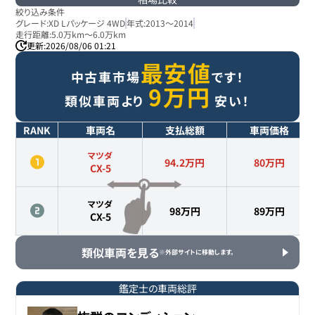
絞り込み条件
グレード:
XD Lパッケージ 4WD
年式:
2013
～
2014
走行距離:
5.0万km
～
6.0万km
更新:
2026/08/06 01:21
最安値
中古車市場
です！
9
万円
類似車両より
安い！
RANK
車両名
支払総額
車両価格
マツダ
94.2万円
80
万円
CX-5
マツダ
98万円
89
万円
CX-5
類似車両を見る
※外部サイトに移動します。
鑑定士の車両総評