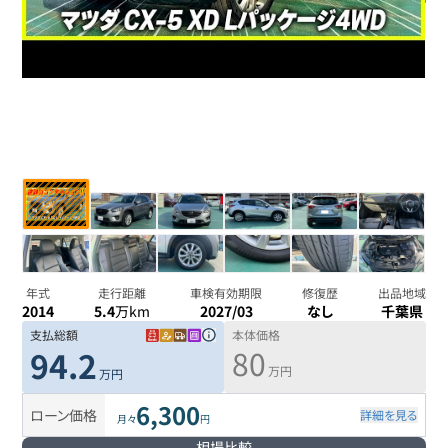
年式
走行距離
車検有効期限
修復歴
出品地域
2014
5.4
万km
2027/03
なし
千葉県
支払総額
本体価格
80
94.2
万円
万円
6,300
ローン価格
詳細を見る
月々
円
相場比較