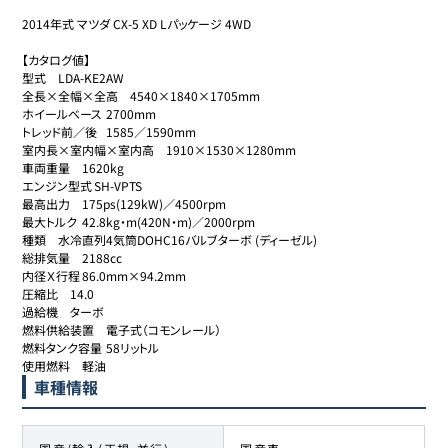
2014年式 マツダ CX-5 XD Lパッケージ 4WD

【カタログ値】

型式	LDA-KE2AW

全長×全幅×全高	4540×1840×1705mm

ホイールベース	2700mm

トレッド前／後	1585／1590mm

室内長×室内幅×室内高	1910×1530×1280mm

車両重量	1620kg

エンジン型式	SH-VPTS

最高出力	175ps(129kW)／4500rpm

最大トルク	42.8kg・m(420N・m)／2000rpm

種類	水冷直列4気筒DOHC16バルブターボ (ディーゼル)

総排気量	2188cc

内径Ｘ行程	86.0mm×94.2mm

圧縮比	14.0

過給機	ターボ

燃料供給装置	電子式（コモンレール）

燃料タンク容量	58リットル

使用燃料	軽油
車種情報