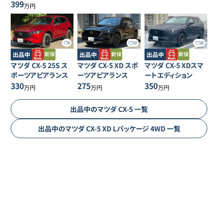
399
万円
10
20
4
出品中
出品中
出品中
マツダ
CX-5
XD スポ
マツダ
CX-5
XDスマ
マツダ
CX-5
25S ス
ーツアピアランス
ートエディション
ポーツアピアランス
275
350
330
万円
万円
万円
出品中の
マツダ
CX-5
一覧
出品中の
マツダ
CX-5
XD Lパッケージ 4WD
一覧