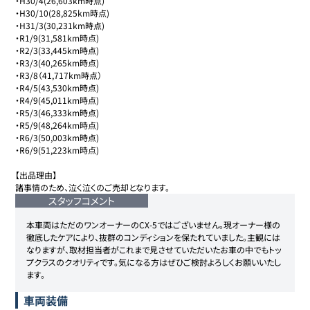
・H30/4(26,603km時点)

・H30/10(28,825km時点)

・H31/3(30,231km時点)

・R1/9(31,581km時点)

・R2/3(33,445km時点)

・R3/3(40,265km時点)

・R3/8（41,717km時点）

・R4/5(43,530km時点)

・R4/9(45,011km時点)

・R5/3(46,333km時点)

・R5/9(48,264km時点)

・R6/3(50,003km時点)

・R6/9(51,223km時点)

【出品理由】

諸事情のため、泣く泣くのご売却となります。
スタッフコメント
本車両はただのワンオーナーのCX-5ではございません。現オーナー様の
徹底したケアにより、抜群のコンディションを保たれていました。主観には
なりますが、取材担当者がこれまで見させていただいたお車の中でもトッ
プクラスのクオリティです。気になる方はぜひご検討よろしくお願いいたし
ます。
車両装備