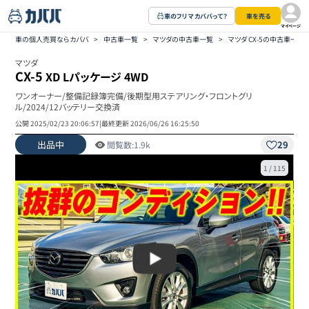
車のフリマ カババって？
車を売る
マイページ
車の個人売買ならカババ
>
中古車一覧
>
マツダの中古車一覧
>
マツダ CX-5の中古車一覧
マツダ
CX-5
XD Lパッケージ 4WD
ワンオーナー/整備記録簿完備/後期型用ステアリング・フロントグリ
ル/2024/12バッテリー交換済
公開
2025/02/23 20:06:57
|
最終更新
2026/06/26 16:25:50
出品中
29
閲覧数:
1.9k
1
/
115