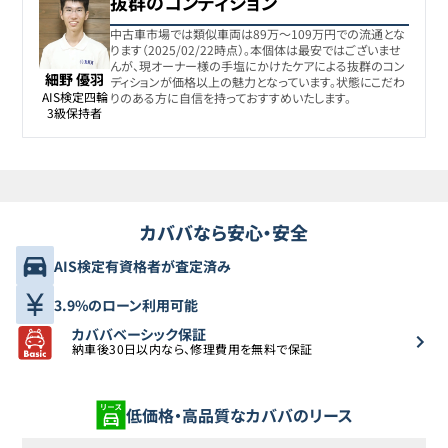
抜群のコンディション
中古車市場では類似車両は89万〜109万円での流通とな
ります（2025/02/22時点）。本個体は最安ではございませ
んが、現オーナー様の手塩にかけたケアによる抜群のコン
細野 優羽
ディションが価格以上の魅力となっています。状態にこだわ
AIS検定四輪

りのある方に自信を持っておすすめいたします。
3級保持者
カババなら安心・安全
AIS検定有資格者が査定済み
3.9%のローン利用可能
カババベーシック保証
納車後30日以内なら、修理費用を無料で保証
低価格・高品質なカババのリース