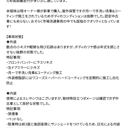
ため長距離走行が多い方に適しています。

本個体は現オーナー様が新車で購入。屋外保管ですが月一で手洗い洗車&コー
ティング施工をされているためボディのコンディションは抜群でした。認定中古
車にも劣らない、おそらく市場流通車両の中でも屈指のクオリティとなっていま
す！

【車両状態】

◉外装

数点の小キズや軽微な飛び石跡はありますが、ボディのツヤ感は年式を感じさ
せない抜群の状態でした。

特記事項：

・フロントバンパーに下スリキズ

・左ドアミラーに小キズ

・月一で手洗い洗車&コーティング施工

・外装樹脂部にはワコーズスーパーハードコーティングを定期的に施工し白化
防止

◉内装

使用によるスレやシワはございますが、取材時目立つダメージは確認できず中
古車として良好な状態でした。

特記事項：

・禁煙車

・ペットなし

・駐車時は前3面と後部座席にサンシェードをつけているため、日光による内装