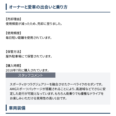
オーナーと愛車の出会いと乗り方
【売却理由】

使用頻度が減ったため、売却に至りました。

【使用頻度】

毎日短い距離を使用されています。

【保管方法】

屋外駐車場にて保管されています。

【購入時期】

2018年7月に購入されています。
スタッフコメント
スポーティかつラグジュアリーを融合させたクーペライクのセダンです。
AMGスポーツパッケージが搭載されることにより、高速域などでさらに安
定した走行が可能となっています。もちろん街乗りでも優雅なドライブを
お楽しみいただける実用性の高い1台です。
車両装備