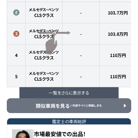
メルセデス・ベンツ
-
103.7
万円
CLSクラス
メルセデス・ベンツ
-
103.8
万円
CLSクラス
メルセデス・ベンツ
4
-
110
万円
CLSクラス
メルセデス・ベンツ
5
-
110
万円
CLSクラス
一覧をさらに表示する
メルセデス・ベンツ
6
-
119
万円
CLSクラス
類似車両を見る
※外部サイトに移動します。
メルセデス・ベンツ
7
-
120
万円
CLSクラス
鑑定士の車両総評
市場最安値での出品！
メルセデス・ベンツ