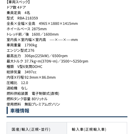
【車両スペック】

ドア数	4ドア

乗員定員	4名

型式	RBA-218359

全長×全幅×全高	4965×1880×1415mm

ホイールベース	2875mm

トレッド前／後	1600／1600mm

室内長×室内幅×室内高	----×----×----mm

車両重量	1790kg

エンジン型式	276

最高出力	306ps(225kW)／6500rpm

最大トルク	37.7kg・m(370N・m)／3500～5250rpm

種類	V型6気筒DOHC

総排気量	3497cc

内径Ｘ行程	92.9mm×86.0mm

圧縮比	12.0

過給機	なし

燃料供給装置	電子制御式(直噴)

燃料タンク容量	80リットル

使用燃料	無鉛プレミアムガソリン
車種情報
国産/輸入(正規・並行)
輸入車(正規輸入車)