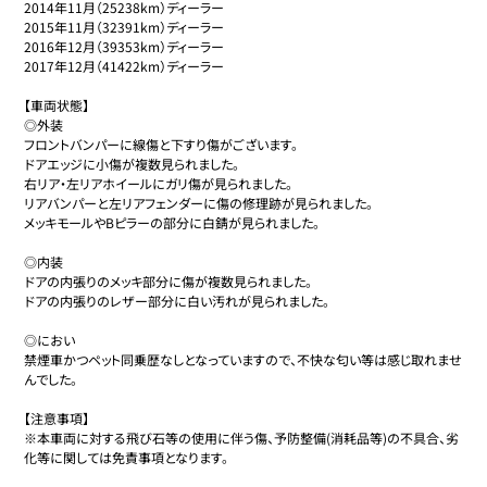
2014年11月（25238km）ディーラー

2015年11月（32391km）ディーラー

2016年12月（39353km）ディーラー

2017年12月（41422km）ディーラー

【車両状態】

◎外装

フロントバンパーに線傷と下すり傷がございます。

ドアエッジに小傷が複数見られました。

右リア・左リアホイールにガリ傷が見られました。

リアバンパーと左リアフェンダーに傷の修理跡が見られました。

メッキモールやBピラーの部分に白錆が見られました。

◎内装

ドアの内張りのメッキ部分に傷が複数見られました。

ドアの内張りのレザー部分に白い汚れが見られました。

◎におい

禁煙車かつペット同乗歴なしとなっていますので、不快な匂い等は感じ取れませ
んでした。

【注意事項】

※本車両に対する飛び石等の使用に伴う傷、予防整備(消耗品等)の不具合、劣
化等に関しては免責事項となります。