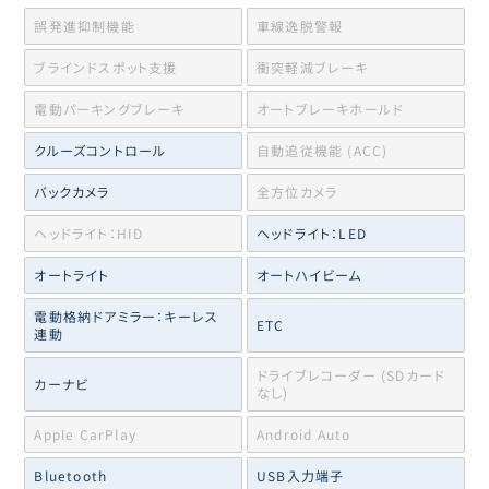
誤発進抑制機能
車線逸脱警報
ブラインドスポット支援
衝突軽減ブレーキ
電動パーキングブレーキ
オートブレーキホールド
クルーズコントロール
自動追従機能 (ACC)
バックカメラ
全方位カメラ
ヘッドライト：HID
ヘッドライト：LED
オートライト
オートハイビーム
電動格納ドアミラー：キーレス
ETC
連動
ドライブレコーダー (SDカード
カーナビ
なし)
Apple CarPlay
Android Auto
Bluetooth
USB入力端子