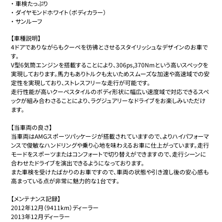
・
車検たっぷり
・
ダイヤモンドホワイト（ボディカラー）
・
サンルーフ
【車種説明】

4ドアでありながらもクーペを彷彿とさせるスタイリッシュなデザインのお車で
す。

V型6気筒エンジンを搭載することにより、306ps,370Nmという高いスペックを
実現しております。馬力もありトルクも太いためスムーズな加速や高速域での安
定性を実現しており、ストレスフリーな走行が可能です。

走行性能が高いクーペスタイルのボディ形状に幅広い速度域で対応できるスペ
ックが組み合わさることにより、ラグジュアリーなドライブをお楽しみいただけ
ます。

【当車両の良さ】

当車両はAMGスポーツパッケージが搭載されていますので、よりハイパフォーマ
ンスで俊敏なハンドリングや乗り心地を味わえるお車に仕上がっています。走行
モードをスポーツまたはコンフォートで切り替えができますので、走行シーンに
合わせたドライブを演出できるようになっております。

また車検を受けたばかりのお車ですので、車両の状態や引き渡し後の安心感も
高まっている点が非常に魅力的な1台です。

【メンテナンス記録】

2012年12月（9411km）ディーラー

2013年12月ディーラー
