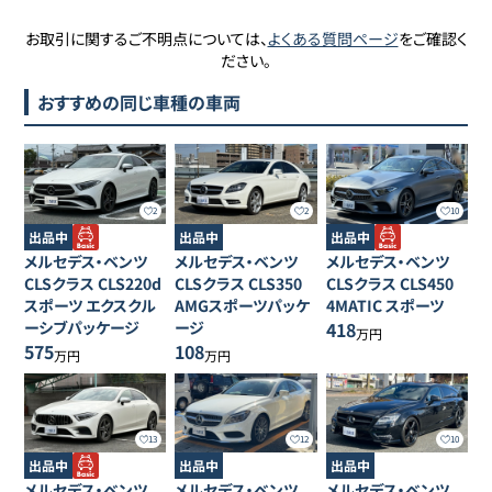
お取引に関するご不明点については、
よくある質問ページ
をご確認く
ださい。
おすすめの同じ車種の車両
2
2
10
出品中
出品中
出品中
メルセデス・ベンツ
メルセデス・ベンツ
メルセデス・ベンツ
CLSクラス
CLS220d
CLSクラス
CLS350
CLSクラス
CLS450
スポーツ エクスクル
AMGスポーツパッケ
4MATIC スポーツ
ーシブパッケージ
ージ
418
万円
575
108
万円
万円
13
12
10
出品中
出品中
出品中
メルセデス・ベンツ
メルセデス・ベンツ
メルセデス・ベンツ