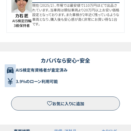
8
-
123.8
万円
CLSクラス
現在（2025/2）、市場では最安値で110万円ほどで出品さ
れています。当車両は類似車両より20万円以上お安い価格
設定となっております。また車検が2年近く残っているような
力石 匠
メルセデス・ベンツ
車両となり、購入後も安心感が高く非常にお買い得な1台
AIS検定四輪

9
-
128
万円
です。
CLSクラス
3級保持者
カババなら安心・安全
AIS検定有資格者が査定済み
3.9%のローン利用可能
お気に入りに追加
車両状態
装備・消耗品
カタログ