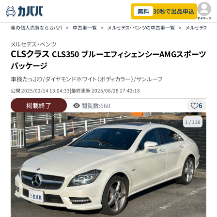
無料
30秒で出品申込
マイページ
車の個人売買ならカババ
>
中古車一覧
>
メルセデス・ベンツの中古車一覧
>
メルセデス・ベ
メルセデス・ベンツ
CLSクラス
CLS350 ブルーエフィシェンシーAMGスポーツ
パッケージ
車検たっぷり/ダイヤモンドホワイト（ボディカラー）/サンルーフ
公開
2025/02/14 13:04:33
|
最終更新
2025/08/28 17:42:18
掲載終了
6
閲覧数:
660
1
/
116