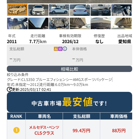
年式
走行距離
車検有効期限
修復歴
出品地域
2011
7.7
万km
2026/12
なし
愛知県
支払総額
本体価格
-
-
万円
万円
相場比較
絞り込み条件
グレード:
CLS350 ブルーエフィシェンシーAMGスポーツパッケージ
年式:
未指定
～
2012
走行距離:
6.0万km
～
9.0万km
更新:
2025/03/17 02:41
最安値
中古車市場
です！
RANK
車両名
支払総額
車両価格
メルセデス・ベンツ
99.4万円
88
万円
CLSクラス