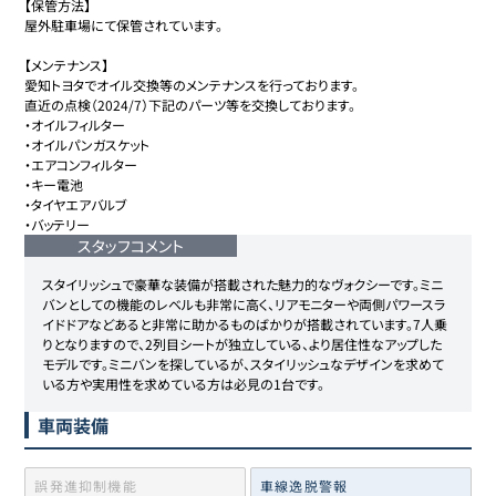
【保管方法】

屋外駐車場にて保管されています。

【メンテナンス】

愛知トヨタでオイル交換等のメンテナンスを行っております。

直近の点検（2024/7）下記のパーツ等を交換しております。

・オイルフィルター

・オイルパンガスケット

・エアコンフィルター

・キー電池

・タイヤエアバルブ

・バッテリー
スタッフコメント
スタイリッシュで豪華な装備が搭載された魅力的なヴォクシーです。ミニ
バンとしての機能のレベルも非常に高く、リアモニターや両側パワースラ
イドドアなどあると非常に助かるものばかりが搭載されています。7人乗
りとなりますので、2列目シートが独立している、より居住性なアップした
モデルです。ミニバンを探しているが、スタイリッシュなデザインを求めて
いる方や実用性を求めている方は必見の1台です。
車両装備
誤発進抑制機能
車線逸脱警報