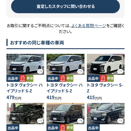
査定したスタッフに問い合わせる
お取引に関するご不明点については、
よくある質問ページ
をご確認く
ださい。
おすすめの同じ車種の車両
2
3
7
出品中
出品中
出品中
トヨタ
ヴォクシー
ハ
トヨタ
ヴォクシー
ハ
トヨタ
ヴォクシー
S-
イブリッド S-Z
イブリッド S-Z
Z
479
419
415
万円
万円
万円
1
8
3
出品中
出品中
出品中