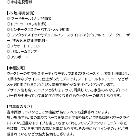
◎車線逸脱警報

【ZS 煌 専用装備】

◎ フードモール（メッキ加飾）

◎ドアミラー（メッキ加飾）

◎センタークラスターパネル（メッキ加飾）

◎ ワンタッチスイッチ付デュアルパワースライドドア（デュアルイージークローザ
ー、挟み込み防止機能付）

◎リヤオートエアコン

◎LEDルームランプ

◎USBポート

【車種説明】

ヴォクシーの中でもスポーティなモデルであるZSをベースとし、特別仕様車とし
て華やかなデザインに仕上がったモデルです。フードモールやドアミラーなどが
メッキ加飾されることにより、豪華で華やかなデザインとなっています。

デザイン性も高いミニバンとなりますので、同乗している家族のみならずドライ
バー自身も乗っていて満足度が高くなる点もヴォクシーの魅力となります。

【当車両の良さ】

当車両はミニバンとしての機能が高いレベルで提供されています。

狭い場所でも、隣の車やスペースを気にせず乗り降りができる両側パワースライ
ドドアや、退屈なドライブを楽しくさせてくれるフリップダウンリアモニターなど
を装備している実用性の高いお車になります。その他にも11インチのナビが搭
載されているなどの魅力装備もございます。
