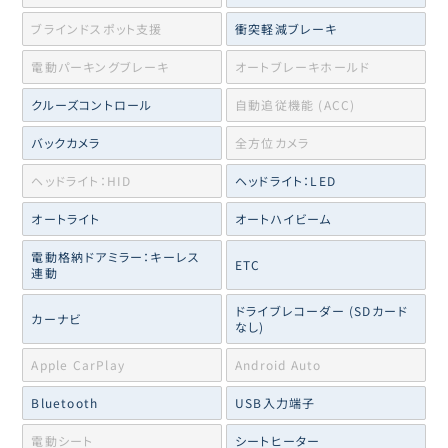
ブラインドスポット支援
衝突軽減ブレーキ
電動パーキングブレーキ
オートブレーキホールド
クルーズコントロール
自動追従機能 (ACC)
バックカメラ
全方位カメラ
ヘッドライト：HID
ヘッドライト：LED
オートライト
オートハイビーム
電動格納ドアミラー：キーレス
ETC
連動
ドライブレコーダー (SDカード
カーナビ
なし)
Apple CarPlay
Android Auto
Bluetooth
USB入力端子
電動シート
シートヒーター