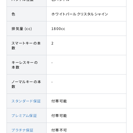
色
ホワイトパールクリスタルシャイン
排気量 (cc)
1800cc
スマートキーの本
2
数
キーレスキーの
-
本数
ノーマルキーの本
-
数
スタンダード保証
付帯可能
プレミアム保証
付帯可能
プラチナ保証
付帯不可