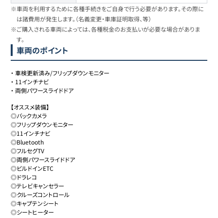
※車両を利用するために各種手続きをご自身で行う必要があります。その際に
は諸費用が発生します。（名義変更・車庫証明取得、等）
※ご購入される車両によっては、各種税金のお支払いが必要な場合がありま
す。
車両のポイント
・
車検更新済み/フリップダウンモニター
・
11インチナビ
・
両側パワースライドドア
【オススメ装備】

◎バックカメラ

◎フリップダウンモニター

◎11インチナビ

◎Bluetooth

◎フルセグTV

◎両側パワースライドドア

◎ビルドインETC

◎ドラレコ

◎テレビキャンセラー

◎クルーズコントロール

◎キャプテンシート

◎シートヒーター
