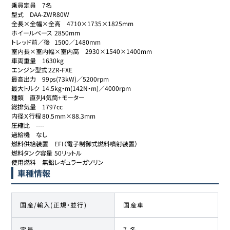
乗員定員	7名

型式	DAA-ZWR80W

全長×全幅×全高	4710×1735×1825mm

ホイールベース	2850mm

トレッド前／後	1500／1480mm

室内長×室内幅×室内高	2930×1540×1400mm

車両重量	1630kg

エンジン型式	2ZR-FXE

最高出力	99ps(73kW)／5200rpm

最大トルク	14.5kg・m(142N・m)／4000rpm

種類	直列4気筒+モーター

総排気量	1797cc

内径Ｘ行程	80.5mm×88.3mm

圧縮比	----

過給機	なし

燃料供給装置	EFI（電子制御式燃料噴射装置）

燃料タンク容量	50リットル

使用燃料	無鉛レギュラーガソリン
車種情報
国産/輸入(正規・並行)
国産車
定員
7 名