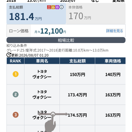
2018
13.0
万km
2025/07
なし
愛知県
支払総額
本体価格
170
181.4
万円
万円
12,100
ローン価格
詳細を見る
月々
円
相場比較
絞り込み条件
グレード:
ZS 煌
年式:
2017
～
2018
走行距離:
10.0万km
～
13.0万km
更新:
2026/08/07 01:20
RANK
車両名
支払総額
車両価格
トヨタ
150万円
140
万円
ヴォクシー
トヨタ
173.4万円
163
万円
ヴォクシー
トヨタ
174.5万円
163
万円
ヴォクシー