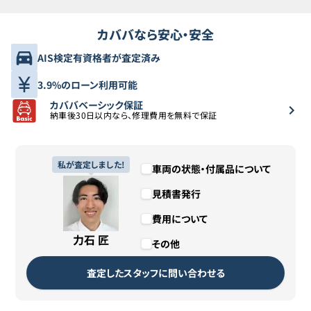
トヨタ
11
カババなら安心・安全
207.9万円
196.2
万円
ヴォクシー
AIS検定有資格者が査定済み
トヨタ
12
207.9万円
201.3
万円
3.9%のローン利用可能
ヴォクシー
カババベーシック保証
納車後30日以内なら、修理費用を無料で保証
トヨタ
13
218万円
210.7
万円
ヴォクシー
私が査定しました!
車両の状態・付属品について
トヨタ
14
219万円
213
万円
ヴォクシー
見積書発行
トヨタ
費用について
15
257.7万円
245.3
万円
ヴォクシー
力石 匠
その他
査定したスタッフに問い合わせる