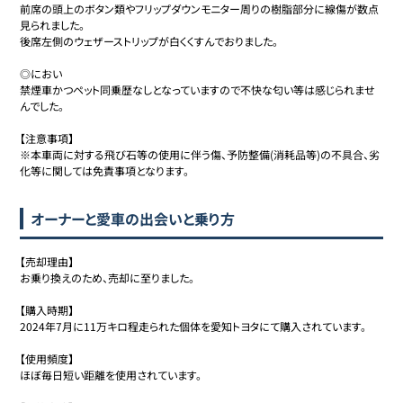
前席の頭上のボタン類やフリップダウンモニター周りの樹脂部分に線傷が数点
見られました。

後席左側のウェザーストリップが白くくすんでおりました。

◎におい

禁煙車かつペット同乗歴なしとなっていますので不快な匂い等は感じられませ
んでした。

【注意事項】

※本車両に対する飛び石等の使用に伴う傷、予防整備(消耗品等)の不具合、劣
化等に関しては免責事項となります。
オーナーと愛車の出会いと乗り方
【売却理由】

お乗り換えのため、売却に至りました。

【購入時期】

2024年7月に11万キロ程走られた個体を愛知トヨタにて購入されています。

【使用頻度】

ほぼ毎日短い距離を使用されています。
