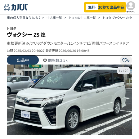
無料
30秒で出品申込
マイページ
車の個人売買ならカババ
>
中古車一覧
>
トヨタの中古車一覧
>
トヨタ ヴォクシーの中古車
トヨタ
ヴォクシー
ZS 煌
車検更新済み/フリップダウンモニター/11インチナビ/両側パワースライドドア
公開
2025/02/03 20:46:27
|
最終更新
2026/06/26 16:00:45
出品中
6
閲覧数:
2.5k
1
/
120