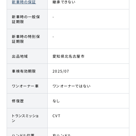
新車時の保証
継承できない
新車時の一般保
-
証期限
新車時の特別保
-
証期限
出品地域
愛知県北名古屋市
車検有効期限
2025/07
ワンオーナー車
ワンオーナーではない
修復歴
なし
トランスミッショ
CVT
ン
ハンドル位置
右ハンドル