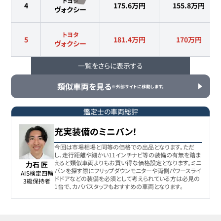
トヨタ
4
175.6万円
155.8
万円
ヴォクシー
トヨタ
5
181.4万円
170
万円
ヴォクシー
一覧をさらに表示する
トヨタ
6
184.8万円
175.7
万円
ヴォクシー
類似車両を見る
※外部サイトに移動します。
トヨタ
7
189万円
182.1
万円
ヴォクシー
鑑定士の車両総評
充実装備のミニバン！
トヨタ
8
189.9万円
172.4
万円
ヴォクシー
今回は市場相場と同等の価格での出品となります。ただ
し、走行距離や細かい11インチナビ等の装備の有無を踏ま
えると類似車両よりもお買い得な価格設定となります。ミニ
力石 匠
バンを探す際にフリップダウンモニターや両側パワースライ
トヨタ
AIS検定四輪

9
199.9万円
188
万円
ドドアなどの装備を必須として考えられている方は必見の
ヴォクシー
3級保持者
1台で、カババスタッフもおすすめの車両となります。
トヨタ
10
207.8万円
198
万円
ヴォクシー