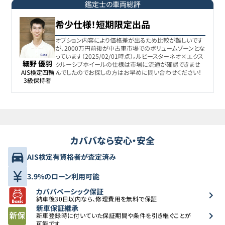
鑑定士の車両総評
希少仕様！短期限定出品
オプション内容により価格差が出るため比較が難しいです
が、2000万円前後が中古車市場でのボリュームゾーンとな
っています（2025/02/01時点）。ルビースターネオ×エクス
細野 優羽
クルーシブホイールの仕様は市場に流通が確認できませ
AIS検定四輪

んでしたのでお探しの方はお早めに問い合わせください！
3級保持者
カババなら安心・安全
AIS検定有資格者が査定済み
3.9%のローン利用可能
カババベーシック保証
納車後30日以内なら、修理費用を無料で保証
新車保証継承
新車登録時に付いていた保証期間や条件を引き継ぐことが
可能です