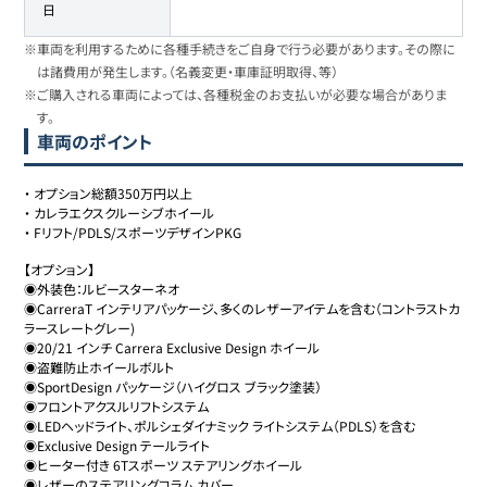
日
※車両を利用するために各種手続きをご自身で行う必要があります。その際に
は諸費用が発生します。（名義変更・車庫証明取得、等）
※ご購入される車両によっては、各種税金のお支払いが必要な場合がありま
す。
車両のポイント
・
オプション総額350万円以上
・
カレラエクスクルーシブホイール
・
Fリフト/PDLS/スポーツデザインPKG
【オプション】

◉外装色：ルビースターネオ

◉CarreraT インテリアパッケージ、多くのレザーアイテムを含む（コントラストカ
ラースレートグレー)

◉20/21 インチ Carrera Exclusive Design ホイール

◉盗難防止ホイールボルト

◉SportDesign パッケージ（ハイグロス ブラック塗装）

◉フロントアクスルリフトシステム

◉LEDヘッドライト、ポルシェダイナミック ライトシステム（PDLS）を含む

◉Exclusive Design テールライト

◉ヒーター付き 6Tスポーツ ステアリングホイール

◉レザーのステアリングコラム カバー
