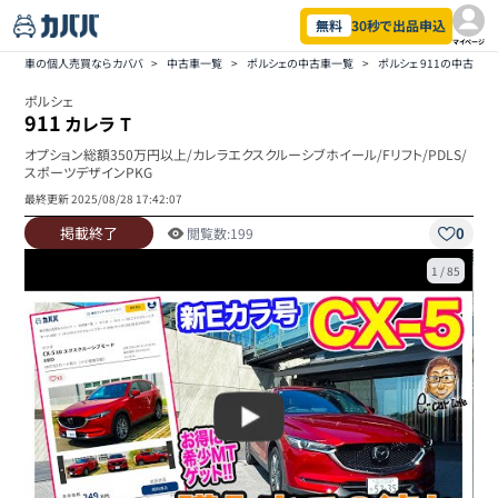
無料
30秒で出品申込
マイページ
車の個人売買ならカババ
>
中古車一覧
>
ポルシェの中古車一覧
>
ポルシェ 911の中古車
ポルシェ
911
カレラ T
オプション総額350万円以上/カレラエクスクルーシブホイール/Fリフト/PDLS/
スポーツデザインPKG
最終更新
2025/08/28 17:42:07
掲載終了
0
閲覧数:
199
1
/
85