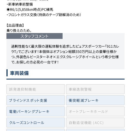
・新車納車前整備

◉R6/1(5,858km時点)PC練馬

・フロントガラス交換（持病のテープ跡解消のため）

【出品理由】

乗り換えのため。
スタッフコメント
過剰性能なく最大限の運転体験を追求したピュアスポーツカー「911カレ
ラT」でございます！本個体はオプション総額350万円以上の豪華仕様か
つ、外装色ルビースターネオ×エクスクルーシブホイールという希少仕様
で、お探しの方必見の一台です！
車両装備
誤発進抑制機能
車線逸脱警報
ブラインドスポット支援
衝突軽減ブレーキ
電動パーキングブレーキ
オートブレーキホールド
クルーズコントロール
自動追従機能 (ACC)