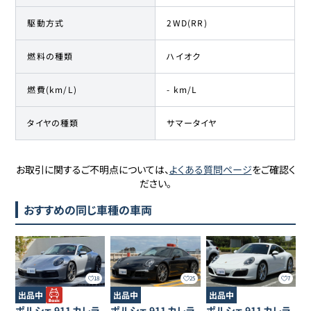
駆動方式
2WD(RR)
燃料の種類
ハイオク
燃費(km/L)
- km/L
タイヤの種類
サマータイヤ
お取引に関するご不明点については、
よくある質問ページ
をご確認く
ださい。
おすすめの同じ車種の車両
18
25
7
出品中
出品中
出品中
ポルシェ
911
カレラ
ポルシェ
911
カレラ
ポルシェ
911
カレラ