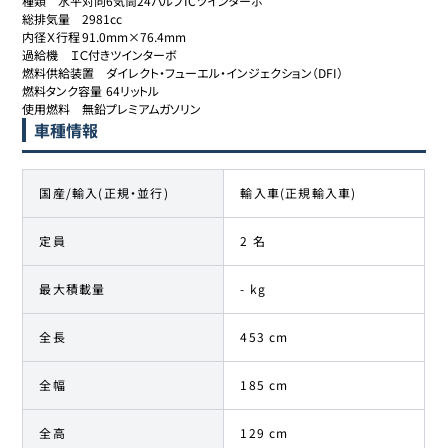
種類	水平対向6気筒24バルブICツインターボ

総排気量	2981cc

内径Ｘ行程	91.0mm×76.4mm

過給機	ＩＣ付きツインターボ

燃料供給装置	ダイレクト・フューエル・インジェクション（DFI）

燃料タンク容量	64リットル

使用燃料	無鉛プレミアムガソリン
車種情報
国産/輸入(正規・並行)
輸入車(正規輸入車)
定員
2 名
最大積載量
- kg
全長
453 cm
全幅
185 cm
全高
129 cm