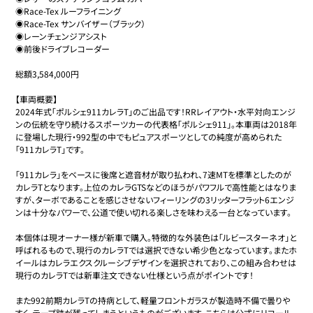
◉Race-Tex ルーフライニング

◉Race-Tex サンバイザー（ブラック）

◉レーンチェンジアシスト

◉前後ドライブレコーダー

総額3,584,000円

【車両概要】

2024年式「ポルシェ911カレラT」のご出品です！RRレイアウト・水平対向エンジ
ンの伝統を守り続けるスポーツカーの代表格「ポルシェ911」。本車両は2018年
に登場した現行・992型の中でもピュアスポーツとしての純度が高められた
「911カレラT」です。

「911カレラ」をベースに後席と遮音材が取り払われ、7速MTを標準としたのが
カレラTとなります。上位のカレラGTSなどのほうがパワフルで高性能とはなりま
すが、ターボであることを感じさせないフィーリングの3リッターフラット6エンジ
ンは十分なパワーで、公道で使い切れる楽しさを味わえる一台となっています。

本個体は現オーナー様が新車で購入。特徴的な外装色は「ルビースターネオ」と
呼ばれるもので、現行のカレラTでは選択できない希少色となっています。またホ
イールはカレラエクスクルーシブデザインを選択されており、この組み合わせは
現行のカレラTでは新車注文できない仕様という点がポイントです！

また992前期カレラTの持病として、軽量フロントガラスが製造時不備で曇りや
すく、テープ跡が残ってしまうというものがございます。こちらは公式にリコール