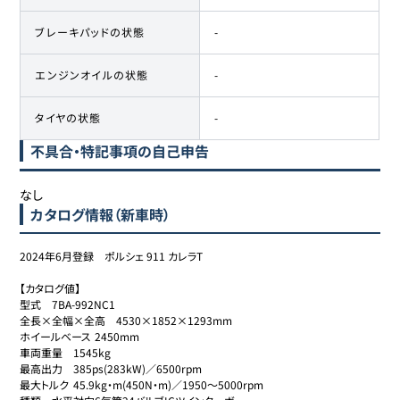
ブレーキパッドの状態
-
エンジンオイルの状態
-
タイヤの状態
-
不具合・特記事項の自己申告
なし
カタログ情報（新車時）
2024年6月登録　ポルシェ 911 カレラT

【カタログ値】

型式	7BA-992NC1

全長×全幅×全高	4530×1852×1293mm

ホイールベース	2450mm

車両重量	1545kg

最高出力	385ps(283kW)／6500rpm

最大トルク	45.9kg・m(450N・m)／1950～5000rpm
