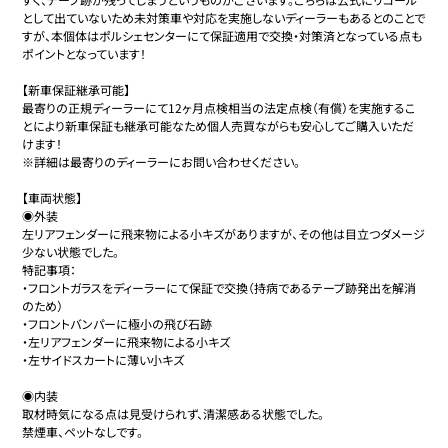
として出ていないため未対策車や対応を実施しないディーラーもあるとのことで
すが、本個体はポルシェセンターにて保証適用で交換・対策済となっている点も
ポイントとなっています！

【新車保証継承可能】

最寄りの正規ディーラーにて12ヶ月点検相当の法定点検（有償）を実施するこ
とにより新車保証も継承可能なため個人売買ながらも安心してご購入いただ
けます！

※詳細は最寄りのディーラーにお問い合わせください。

【車両状態】

◉外装

左リアフェンダーに飛来物による小キズがありますが、その他は目立つダメージ
少ない状態でした。

特記事項：

・フロントガラスをディーラーにて保証で交換（持病であるテープ跡発出を解消
のため）

・フロントバンパーに極小の飛び石跡

・左リアフェンダーに飛来物による小キズ

・左サイドスカートに薄い小キズ

◉内装

取材時気になる点は見受けられず、清潔感ある状態でした。

禁煙車、ペットなしです。
