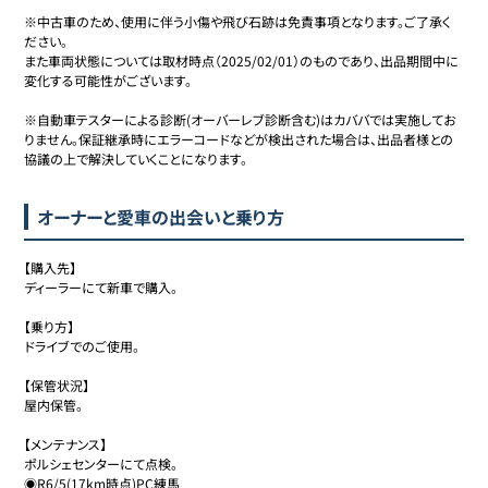
※中古車のため、使用に伴う小傷や飛び石跡は免責事項となります。ご了承く
ださい。

また車両状態については取材時点（2025/02/01）のものであり、出品期間中に
変化する可能性がございます。

※自動車テスターによる診断(オーバーレブ診断含む)はカババでは実施してお
りません。保証継承時にエラーコードなどが検出された場合は、出品者様との
協議の上で解決していくことになります。
オーナーと愛車の出会いと乗り方
【購入先】

ディーラーにて新車で購入。

【乗り方】

ドライブでのご使用。

【保管状況】

屋内保管。

【メンテナンス】

ポルシェセンターにて点検。

◉R6/5(17km時点)PC練馬
