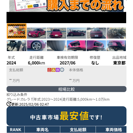
年式
走行距離
車検有効期限
修復歴
出品地域
2024
6,000
km
2027/06
なし
東京都
支払総額
本体価格
-
-
万円
万円
相場比較
絞り込み条件
グレード:
カレラ T
年式:
2023
～
2024
走行距離:
5,000km
～
1.0万km
更新:
2025/02/06 02:47
最安値
中古車市場
です！
RANK
車両名
支払総額
車両価格