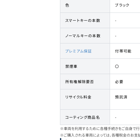
色
ブラック
スマートキーの本数
-
ノーマルキーの本数
-
プレミアム保証
付帯可能
禁煙車
〇
所有権解除要否
必要
リサイクル料金
預託済
コーティング商品名
-
※車両を利用するために各種手続きをご自身で行う
※ご購入される車両によっては、各種税金のお支