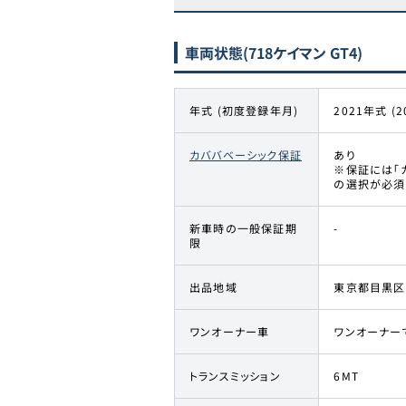
車両状態
(718ケイマン GT4)
年式 (初度登録年月)
2021年式 (2
カババベーシック保証
あり
※保証には「
の選択が必須
新車時の一般保証期
-
限
出品地域
東京都目黒区
ワンオーナー車
ワンオーナー
トランスミッション
6MT