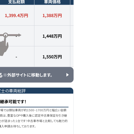
支払総額
車両価格
年式
走行距離
1,399.4万円
1,388
万円
2021
年式
5,400
km
-
1,448
万円
2021
年式
7,000
km
-
1,550
万円
2021
年式
3,000
km
る
※外部サイトに移動します。
定士の車両総評
継承可能です！
車市場では類似車両が約1500~1700万円と幅広い金額
車両は、豊富なOPや購入後に認定中古車保証を引き継
力が詰まった1台です！中古車市場と比較しても魅力的
購入申請お待ちしております。