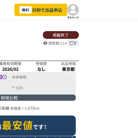
30秒で出品申込
無料
マイページ
掲載終了
7
閲覧数:
514
車検有効期限
修復歴
出品地域
2026/02
なし
東京都
本体価格
-
万円
相場比較
行距離:
未指定
～
1.0万km
最安値
場
です！