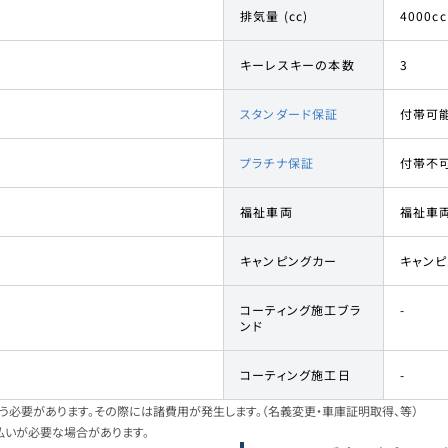
排気量 (cc)
4000cc
キーレスキーの本数
3
スタンダード保証
付帯可
プラチナ保証
付帯不
福祉車両
福祉車
キャンピングカー
キャン
コーティング施工ブラ
-
ンド
コーティング施工日
-
必要があります。その際には諸費用が発生します。（名義変更・車庫証明取得、等）
払いが必要な場合があります。