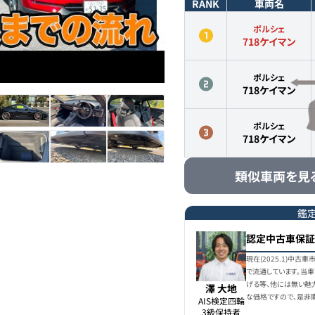
RANK
車両名
ポルシェ
718ケイマン
ポルシェ
718ケイマン
ポルシェ
718ケイマン
類似車両を見
鑑
認定中古車保証
現在(2025.1)中古
で流通しています。当
げる等、他には無い魅
澤 大地
な価格ですので、是非
AIS検定四輪

3級保持者