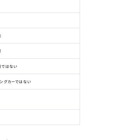
能
可
両ではない
ピングカーではない