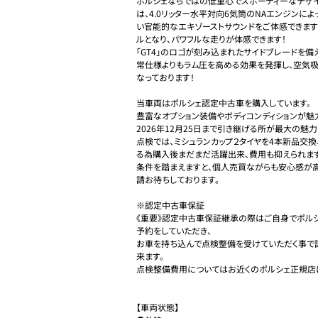
ポルシェならではの低重心でスポーティーなデザ
は、4.0リッター水平対向6気筒のNAエンジンに
い官能的なエキゾーストサウンドをご体感できます
ルとなり、パワフルな走りが体感できます！

「GT4」のロゴが刻み込まれたサイドブレードを備
常仕様よりもラム圧を高める効果を発揮し、空気
なっております！

当車両はポルシェ認定中古車を購入しています。

豊富なオプション装備やボディコンディションが
2026年12月25日まで引き継げる所が最大の魅力
点検では、ミシュランカップ２タイヤを4本新品交
る為購入後まだまだ活躍出来、費用も抑えられます。
条件を踏まえますと、個人売買ながらも安心感が
請お待ちしております。

※認定中古車保証

《重要》認定中古車保証継承の際はご自身でポルシ
予約をしていただき、

お車を持ち込んで点検整備を受けていただく事
来ます。

点検整備費用についてはお近くのポルシェ正規店に
【車両状態】
