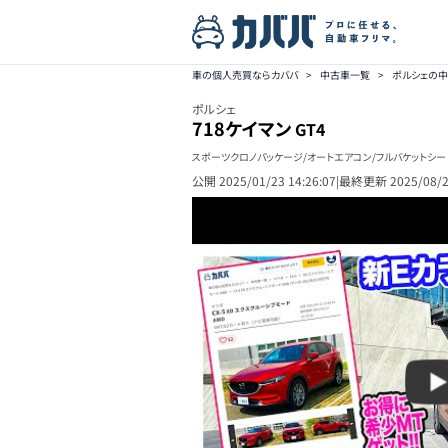
車の個人売買ならカババ
>
中古車一覧
>
ポルシェの
ポルシェ
718ケイマン
GT4
スポーツクロノパッケージ/オートエアコン/フルバケットシ
公開
2025/01/23 14:26:07
|
最終更新
2025/08/2