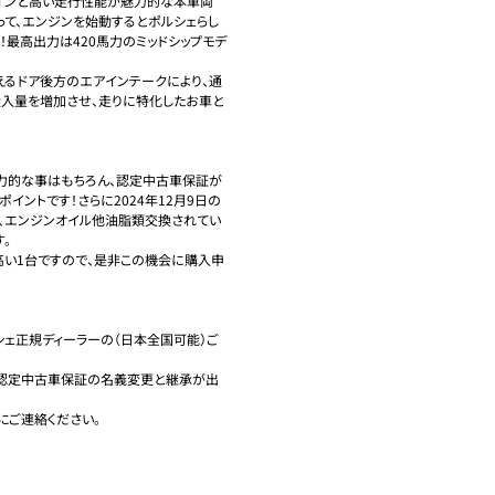
インと高い走行性能が魅力的な本車両
よって、エンジンを始動するとポルシェらし
！最高出力は420馬力のミッドシップモデ
えるドア後方のエアインテークにより、通
吸入量を増加させ、走りに特化したお車と
魅力的な事はもちろん、認定中古車保証が
ポイントです！さらに2024年12月9日の
換、エンジンオイル他油脂類交換されてい


高い1台ですので、是非この機会に購入申
ェ正規ディーラーの（日本全国可能）ご
で認定中古車保証の名義変更と継承が出
ご連絡ください。
