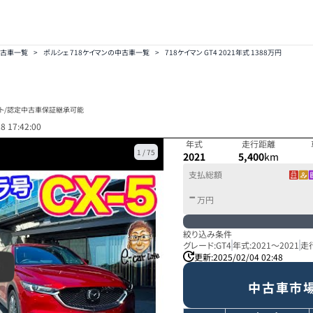
中古車一覧
>
ポルシェ 718ケイマンの中古車一覧
>
718ケイマン GT4 2021年式 1388万円
ート/認定中古車保証継承可能
8 17:42:00
年式
走行距離
1
/
75
2021
5,400
km
支払総額
-
万円
絞り込み条件
グレード:
GT4
年式:
2021
～
2021
走
更新:
2025/02/04 02:48
中古車市