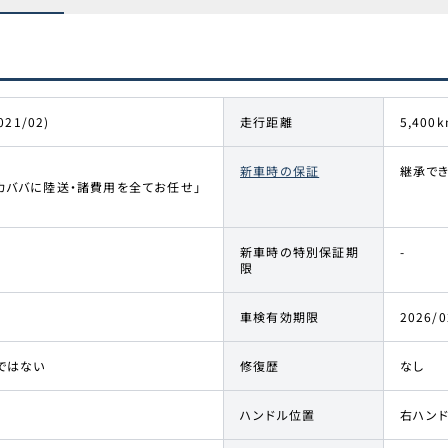
021/02)
走行距離
5,400k
新車時の保証
継承で
カババに陸送・諸費用を全てお任せ」
新車時の特別保証期
-
限
車検有効期限
2026/0
ではない
修復歴
なし
ハンドル位置
右ハン