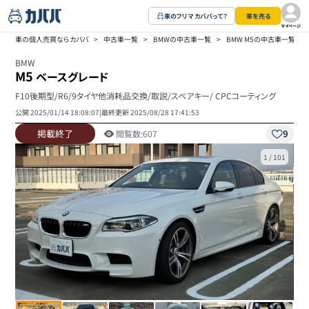
車のフリマ カババって？
車を売る
マイページ
車の個人売買ならカババ
>
中古車一覧
>
BMWの中古車一覧
>
BMW M5の中古車一覧
>
BMW
M5
ベースグレード
F10後期型/R6/9タイヤ他消耗品交換/取説/スペアキー/ CPCコーティング
公開
2025/01/14 18:08:07
|
最終更新
2025/08/28 17:41:53
掲載終了
9
閲覧数:
607
1
/
101