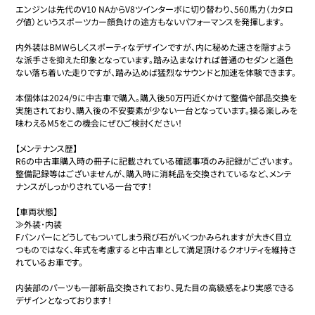
エンジンは先代のV10 NAからV8ツインターボに切り替わり、560馬力（カタロ
グ値）というスポーツカー顔負けの途方もないパフォーマンスを発揮します。

内外装はBMWらしくスポーティなデザインですが、内に秘めた速さを隠すよう
な派手さを抑えた印象となっています。踏み込まなければ普通のセダンと遜色
ない落ち着いた走りですが、踏み込めば猛烈なサウンドと加速を体験できます。

本個体は2024/9に中古車で購入。購入後50万円近くかけて整備や部品交換を
実施されており、購入後の不安要素が少ない一台となっています。操る楽しみを
味わえるM5をこの機会にぜひご検討ください！

【メンテナンス歴】

R6の中古車購入時の冊子に記載されている確認事項のみ記録がございます。
整備記録等はございませんが、購入時に消耗品を交換されているなど、メンテ
ナンスがしっかりされている一台です！

【車両状態】

≫外装･内装

Fバンパーにどうしてもついてしまう飛び石がいくつかみられますが大きく目立
つものではなく、年式を考慮すると中古車として満足頂けるクオリティを維持さ
れているお車です。

内装部のパーツも一部新品交換されており、見た目の高級感をより実感できる
デザインとなっております！
