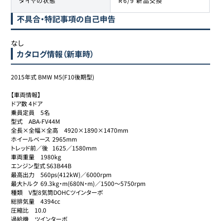
タイヤの状態
R6/9 新品交換
不具合・特記事項の自己申告
なし
カタログ情報（新車時）
2015年式 BMW M5(F10後期型)

【車両情報】

ドア数	4ドア

乗員定員	5名

型式	ABA-FV44M

全長×全幅×全高	4920×1890×1470mm

ホイールベース	2965mm

トレッド前／後	1625／1580mm

車両重量	1980kg

エンジン型式	S63B44B

最高出力	560ps(412kW)／6000rpm

最大トルク	69.3kg・m(680N・m)／1500～5750rpm

種類	V型8気筒DOHCツインターボ

総排気量	4394cc

圧縮比	10.0

過給機	ツインターボ
