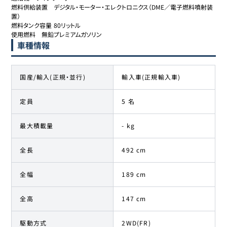
燃料供給装置	デジタル・モーター・エレクトロニクス（DME／電子燃料噴射装
置）

燃料タンク容量	80リットル

使用燃料	無鉛プレミアムガソリン
車種情報
国産/輸入(正規・並行)
輸入車(正規輸入車)
定員
5 名
最大積載量
- kg
全長
492 cm
全幅
189 cm
全高
147 cm
駆動方式
2WD(FR)