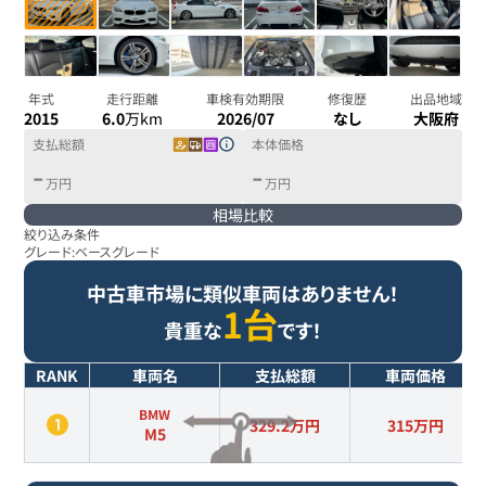
年式
走行距離
車検有効期限
修復歴
出品地域
2015
6.0
万km
2026/07
なし
大阪府
支払総額
本体価格
-
-
万円
万円
相場比較
絞り込み条件
グレード:
ベースグレード
中古車市場に類似車両はありません！
1台
貴重な
です！
RANK
車両名
支払総額
車両価格
BMW
329.2万円
315
万円
M5