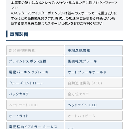
本車両の魅力はなんといってもジェントルな見た目に隠されたパフォーマ
ンス！

4.4リッターV8ツインターボエンジンは並みのスポーツカーを置き去りに
するほどの高性能を誇ります。異次元の加速感と節度ある質感という相
反する要素を兼ね備えたスポーツセダンをぜひご検討ください！
車両装備
誤発進抑制機能
車線逸脱警報
ブラインドスポット支援
衝突軽減ブレーキ
電動パーキングブレーキ
オートブレーキホールド
クルーズコントロール
自動追従機能 (ACC)
バックカメラ
全方位カメラ
ヘッドライト：HID
ヘッドライト：LED
オートライト
オートハイビーム
電動格納ドアミラー：キーレス
ETC