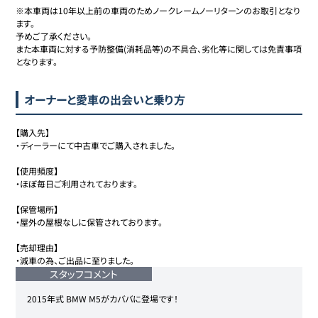
※本車両は10年以上前の車両のためノークレームノーリターンのお取引となり
ます。

予めご了承ください。

また本車両に対する予防整備(消耗品等)の不具合、劣化等に関しては免責事項
となります。
オーナーと愛車の出会いと乗り方
【購入先】

・ディーラーにて中古車でご購入されました。

【使用頻度】

・ほぼ毎日ご利用されております。

【保管場所】

・屋外の屋根なしに保管されております。

【売却理由】

・減車の為、ご出品に至りました。
スタッフコメント
2015年式 BMW M5がカババに登場です！
