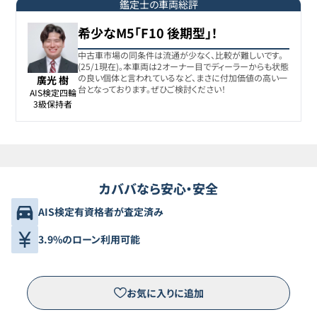
鑑定士の車両総評
希少なM5「F10 後期型」！
中古車市場の同条件は流通が少なく、比較が難しいです。
(25/1現在)。本車両は2オーナー目でディーラーからも状態
の良い個体と言われているなど、まさに付加価値の高い一
廣光 樹
台となっております。ぜひご検討ください！
AIS検定四輪

3級保持者
カババなら安心・安全
AIS検定有資格者が査定済み
3.9%のローン利用可能
お気に入りに追加