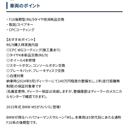
車両のポイント
・
F10後期型/R6/9タイヤ他消耗品交換
・
取説/スペアキー
・
CPCコーティング
【おすすめポイント】

R6/9購入時実施内容

◎CPC WGコーティング(施工書あり)

◎タイヤ4本新品交換(R6/9)

◎ホイール4本修理

◎スタートボタン、コンソールボタン交換

◎ブレーキパッド、ブレーキディスク交換

◎白煙対策

納車時(2024年9月)ディーラーにて140万円程度の整備をし、1年(走行距離無
制限)の保証対象車です

(名義変更時、ディーラー保証は消滅しますが、整備履歴はディーラーのメカニカ
ルセンターで確認できます)。

2015年式 BMW M5がカババに登場！

BMWが誇るハイパフォーマンスサルーン「M5」。本車両は5世代目にあたる通称
F10系の後期型です。
