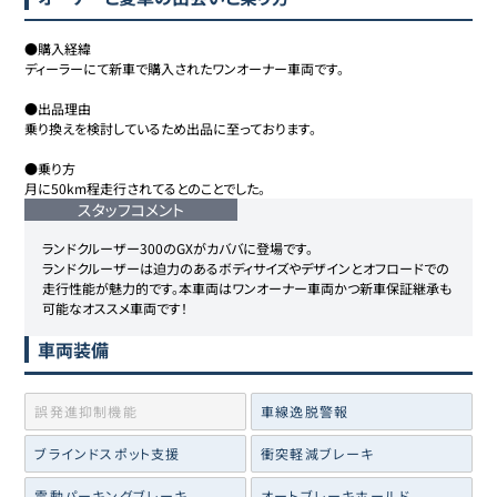
●購入経緯

ディーラーにて新車で購入されたワンオーナー車両です。

●出品理由

乗り換えを検討しているため出品に至っております。

●乗り方

月に50km程走行されてるとのことでした。
スタッフコメント
ランドクルーザー300のGXがカババに登場です。

ランドクルーザーは迫力のあるボディサイズやデザインとオフロードでの
走行性能が魅力的です。本車両はワンオーナー車両かつ新車保証継承も
可能なオススメ車両です！
車両装備
誤発進抑制機能
車線逸脱警報
ブラインドスポット支援
衝突軽減ブレーキ
電動パーキングブレーキ
オートブレーキホールド