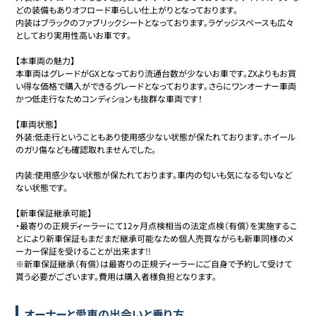
どの装備もありオフロード車らしい仕上がりとなっております。

内装はブラックのファブリックシートとなっております。ラゲッジスペースも広々
としており実用性高いお車です。

【本車両の魅力】

本車両はグレードがGXとなっており流通台数が少ないお車です。ZXよりもお買
い得な価格で購入ができるグレードとなっております。さらにワンオーナー車両
かつ低走行なためコンディションも抜群な車両です！

【車両状態】

外装:低走行ということもあり使用感少ない状態が保たれております。ホイール
のガリ傷なども確認取れませんでした。

内装:使用感少ない状態が保たれております。車内の匂いも気になる匂いなど
ない状態です。

【新車保証継承可能】

・最寄りの正規ディーラーにて12ヶ月点検相当の法定点検（有償）を実施するこ
とにより新車保証もまだまだ継承可能なため個人売買ながらも新車同様のメ
ーカー保証を受けることが出来ます!!

※新車保証継承（有償）は最寄りの正規ディーラーにご自身で予約して受けて
貰う必要がございます。費用は購入者様負担となります。
オーナーと愛車の出会いと乗り方