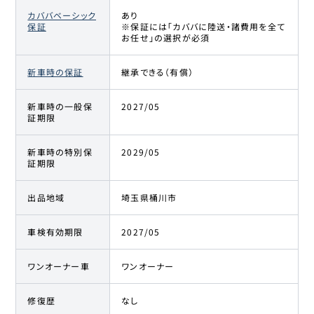
カババベーシック
あり
保証
※保証には「カババに陸送・諸費用を全て
お任せ」の選択が必須
新車時の保証
継承できる（有償）
新車時の一般保
2027/05
証期限
新車時の特別保
2029/05
証期限
出品地域
埼玉県桶川市
車検有効期限
2027/05
ワンオーナー車
ワンオーナー
修復歴
なし