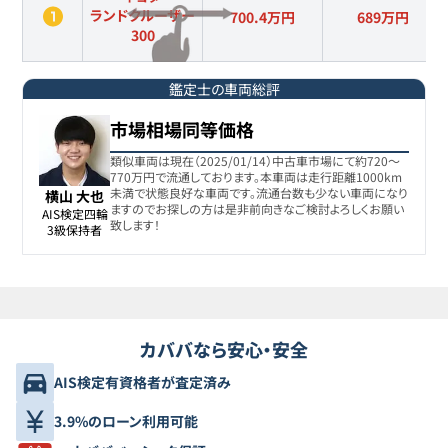
ランドクルーザー
700.4万円
689
万円
300
鑑定士の車両総評
市場相場同等価格
類似車両は現在（2025/01/14）中古車市場にて約720〜
770万円で流通しております。本車両は走行距離1000km
未満で状態良好な車両です。流通台数も少ない車両になり
横山 大也
ますのでお探しの方は是非前向きなご検討よろしくお願い
AIS検定四輪

致します！
3級保持者
カババなら安心・安全
AIS検定有資格者が査定済み
3.9%のローン利用可能