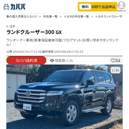
無料
30秒で出品申込
マイページ
車の個人売買ならカババ
>
中古車一覧
>
トヨタの中古車一覧
>
トヨタ ランドクルーザー3
トヨタ
ランドクルーザー300
GX
ワンオーナー車両/新車保証継承可能/フロアマット/お買い求めやすいランク
ル！
公開
2025/01/14 17:31:36
|
最終更新
2025/08/28 17:41:53
カババ成約済
11
閲覧数:
1.5k
1
/
80