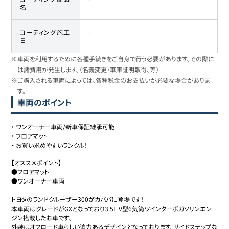
名
コーティング施工
-
日
※車両を利用するために各種手続きをご自身で行う必要があります。その際に
は諸費用が発生します。（名義変更・車庫証明取得、等）
※ご購入される車両によっては、各種税金のお支払いが必要な場合がありま
す。
車両のポイント
・
ワンオーナー車両/新車保証継承可能
・
フロアマット
・
お買い求めやすいランクル！
【オススメポイント】

●フロアマット

●ワンオーナー車両

トヨタのランドクルーザー300がカババに登場です！

本車両はグレードがGXとなっており3.5L V型6気筒ツインターボガソリンエン
ジン搭載したお車です。

外装はオフロード車らしい迫力あるデザインとなっております。サイドステップな