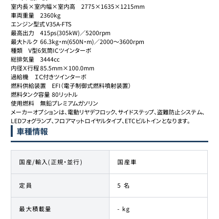
室内長×室内幅×室内高	2775×1635×1215mm

車両重量	2360kg

エンジン型式	V35A-FTS

最高出力	415ps(305kW)／5200rpm

最大トルク	66.3kg・m(650N・m)／2000～3600rpm

種類	V型6気筒ICツインターボ

総排気量	3444cc

内径Ｘ行程	85.5mm×100.0mm

過給機	ＩＣ付きツインターボ

燃料供給装置	EFI（電子制御式燃料噴射装置）

燃料タンク容量	80リットル

使用燃料	無鉛プレミアムガソリン

メーカーオプションは、電動リヤデフロック、サイドステップ、盗難防止システム、
LEDフォグランプ、フロアマットロイヤルタイプ、ETCビルトインとなります。
車種情報
国産/輸入(正規・並行)
国産車
定員
5 名
最大積載量
- kg