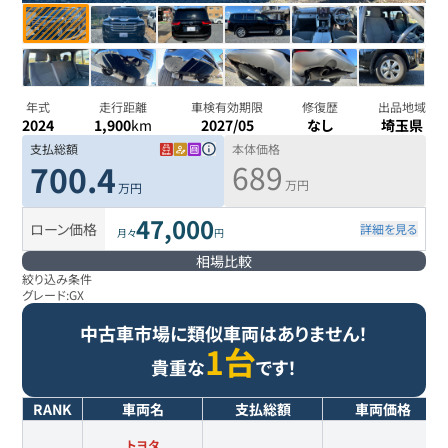
年式
走行距離
車検有効期限
修復歴
出品地域
2024
1,900
km
2027/05
なし
埼玉県
支払総額
本体価格
689
700.4
万円
万円
47,000
ローン価格
詳細を見る
月々
円
相場比較
絞り込み条件
グレード:
GX
中古車市場に類似車両はありません！
1台
貴重な
です！
RANK
車両名
支払総額
車両価格
トヨタ