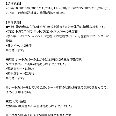
【点検記録】

2014/10、2015/9、2016/11、2018/11、2020/11、2022/5、2022/10、2023/5、
2024/11の点検記録簿の確認が取れました。

【車両状態】

◼️外装：複数傷はございますが、年式を踏まえると全体的に綺麗な状態です。

・フロントガラス/ボンネット/フロントバンパーに飛び石

・ボンネット/フロントバンパー/左右ドア/左右サイドシル/左右リアフェンダーに
線傷

・各ホイールに線傷

がございます。

◼️内装：シートカバーの上からは全体的に綺麗な印象です。

タバコやペットの匂いは感じられませんでした。

・運転席シートに擦れ

・助手席シートに汚れ

がございます。

※シートカバーをしているため、シート本体の状態は確認できおりませんので、
予めご了承下さい。

◼️エンジン系統

取材時には異音や不具合は感じられませんでした。

※カスタム部分はカババの有償保証の対象外です。
