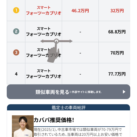
スマート
46.2万円
32
万円
フォーツーカブリオ
スマート
-
68.8
万円
フォーツーカブリオ
スマート
-
70
万円
フォーツーカブリオ
スマート
4
-
77.7
万円
フォーツーカブリオ
類似車両を見る
※外部サイトに移動します。
鑑定士の車両総評
カババ推奨価格！
現在(2025/1)、中古車市場では類似車両が70-79万円で
取引されているため、当車両は20万円以上お安い価格で