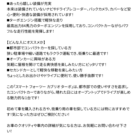
◼️あったら嬉しい装備が充実

本来は装備されていないナビやドライブレコーダー、バックカメラ、カバーなど安
心・便利・快適な装備が採用されています！

◼️ターボエンジン搭載で軽快な走り

最高出力84馬力のターボエンジンを採用しており、コンパクトカーながらパワ
フルな走行性能を発揮します！

【どんな人にオススメか】

◼️都市部でコンパクトカーを探している方

狭い駐車場や細い道路でもラクラク運転でき、街乗りに最適です！

◼️オープンカーに興味がある方

気軽に屋根を開けて走る爽快感を楽しみたい方にピッタリです！

◼️セカンドカーとして軽快な移動を楽しみたい方

ちょっとしたお出かけやドライブに便利で、使い勝手抜群です！

この「スマート フォーツー カブリオ ターボ」は、都市部での使いやすさを追求し
たコンパクトカーでありながら、晴れた日にはオープントップでドライブが楽しめ
る魅力的な1台です！

初めて車を購入される方や、街乗り用の車を探している方には特におすすめで
す！気になった方はぜひご検討ください！

お車のクオリティや車内の詳細が気になる方は、お気軽にお問い合わせ下さ
い！
