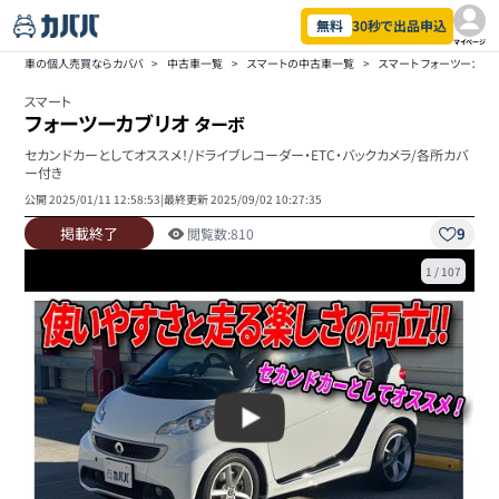
無料
30秒で出品申込
マイページ
車の個人売買ならカババ
>
中古車一覧
>
スマートの中古車一覧
>
スマート フォーツーカブ
スマート
フォーツーカブリオ
ターボ
セカンドカーとしてオススメ！/ドライブレコーダー・ETC・バックカメラ/各所カバ
ー付き
公開
2025/01/11 12:58:53
|
最終更新
2025/09/02 10:27:35
掲載終了
9
閲覧数:
810
1
/
107