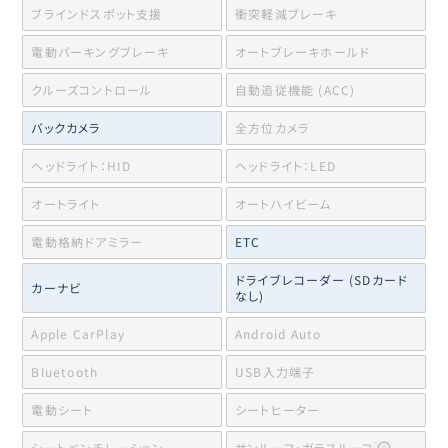
ブラインドスポット支援
衝突軽減ブレーキ
電動パーキングブレーキ
オートブレーキホールド
クルーズコントロール
自動追従機能 (ACC)
バックカメラ
全方位カメラ
ヘッドライト：HID
ヘッドライト：LED
オートライト
オートハイビーム
電動格納ドアミラー
ETC
ドライブレコーダー (SDカード
カーナビ
なし)
Apple CarPlay
Android Auto
Bluetooth
USB入力端子
電動シート
シートヒーター
シートベンチレーション
サンルーフ・ガラスルーフ