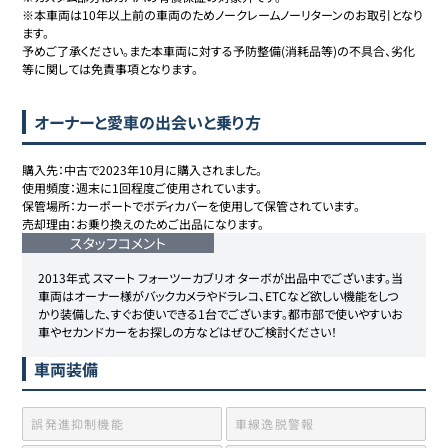
※本車両は10年以上前の車両のためノークレームノーリターンのお取引となり
ます。

予めご了承ください。また本車両に対する予防整備(消耗品等)の不具合、劣化
等に関しては免責事項となります。
オーナーと愛車の出会いと乗り方
購入先：中古で2023年10月に購入されました。

使用頻度：週末に1回程度ご使用されています。

保管場所：カーポートでボディカバーを使用して保管されています。

売却理由：お乗り換えのためご出品になります。
スタッフコメント
2013年式 スマート フォーツーカブリオ ターボが出品中でございます。当
車両はオーナー様がバックカメラやドラレコ、ETCなど欲しい機能をしつ
かり装備した、すぐお使いできる1台でございます。都市部で使いやすいお
車やセカンドカーをお探しの方などはぜひご検討ください！
車両装備
誤発進抑制機能
車線逸脱警報