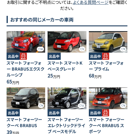
お取引に関するご不明点については、
よくある質問ページ
をご確認く
ださい。
おすすめの同じメーカーの車両
16
2
9
出品中
出品中
出品中
スマート
フォーフォ
スマート
スマートK
スマート
フォーフォ
ー
BRABUSエクスク
ベースグレード
ー
プライム
ルーシブ
25
68
万円
万円
65
万円
9
11
8
出品中
出品中
出品中
スマート
フォーツー
スマート
フォーツー
スマート
フォーツー
クーペ
BRABUS
エレクトリックドライ
クーペ
BRABUS ス
39
ブ
ベースモデル
ポーツ
万円