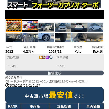
年式
走行距離
車検有効期限
修復歴
出品地域
2013
4.3
万km
2026/11
なし
栃木県
支払総額
本体価格
-
-
万円
万円
相場比較
絞り込み条件
グレード:
ターボ
年式:
2012
～
2014
走行距離:
3.0万km
～
6.0万km
更新:
2025/09/02 01:57
最安値
中古車市場
です！
RANK
車両名
支払総額
車両価格