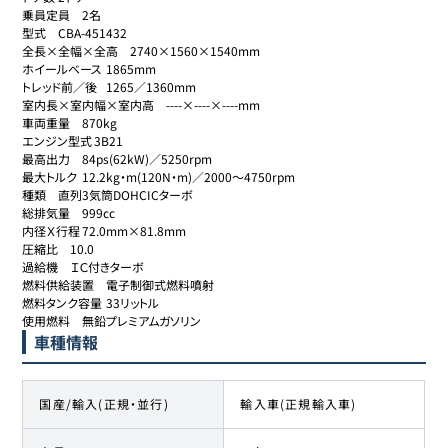
乗員定員	2名

型式	CBA-451432

全長×全幅×全高	2740×1560×1540mm

ホイールベース	1865mm

トレッド前／後	1265／1360mm

室内長×室内幅×室内高	----×----×----mm

車両重量	870kg

エンジン型式	3B21

最高出力	84ps(62kW)／5250rpm

最大トルク	12.2kg・m(120N・m)／2000～4750rpm

種類	直列3気筒DOHCICターボ

総排気量	999cc

内径Ｘ行程	72.0mm×81.8mm

圧縮比	10.0

過給機	ＩＣ付きターボ

燃料供給装置	電子制御式燃料噴射

燃料タンク容量	33リットル

使用燃料	無鉛プレミアムガソリン
車種情報
国産/輸入(正規・並行)
輸入車(正規輸入車)