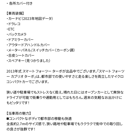
・
各所カバー付き
【車両装備】

・カーナビ（2023年地図データ）

・ドラレコ

・ETC

・バックカメラ

・ドアミラーカバー

・アウタードアハンドルカバー

・メーターパネル/スイッチカバー（カーボン調）

・合皮シートカバー

・スペアキー（見つかりました）

2013年式 スマート フォーツー ターボが出品中でございます。「スマート フォーツ
ー カブリオ ターボ」は、都市部での使いやすさと走る楽しさを両立したマイクロ
コンパクトカーでございます。

狭い道や駐車場でもストレスなく扱え、晴れた日にはオープンカーとして爽快な
ドライブが可能で街乗りや通勤用としてはもちろん、週末の気軽なお出かけに
もピッタリです！

【当車両の魅力】

◼️コンパクトなボディで都市部の移動も快適

全長約2.7mのサイズ感で、狭い路地や駐車場でもラクラクで街中での取り回し
の良さが抜群です！
