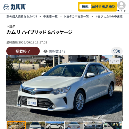
無料
30秒で出品申込
マイページ
車の個人売買ならカババ
>
中古車一覧
>
トヨタの中古車一覧
>
トヨタ カムリの中古車一覧
トヨタ
カムリ
ハイブリッド Gパッケージ
最終更新
2026/06/18 16:57:09
掲載終了
0
閲覧数:
143
1
/
129