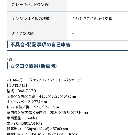
ブレーキパッドの状態
-
エンジンオイルの状態
R6/7（77138km）交換
タイヤの状態
-
不具合・特記事項の自己申告
なし
カタログ情報（新車時）
2016年式 トヨタ カムリハイブリッド Gパッケージ

【カタログ値】

型式	DAA-AVV50

全長×全幅×全高	4850×1825×1470mm

ホイールベース	2775mm

トレッド前／後	1575／1565mm

室内長×室内幅×室内高	2080×1525×1210mm

車両重量	1540kg

エンジン型式	2AR-FXE

最高出力	160ps(118kW)／5700rpm

最大トルク	21.7kg・m(213N・m)／4500rpm
