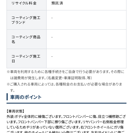
リサイクル料金
預託済
コーティング施工
-
ブランド
コーティング商品
-
名
コーティング施工
-
日
※車両を利用するために各種手続きをご自身で行う必要があります。その際に
は諸費用が発生します。（名義変更・車庫証明取得、等）
※ご購入される車両によっては、各種税金のお支払いが必要な場合がありま
す。
車両のポイント
【車両状態】

外装:ボディ全体的に線傷ございます。フロントバンパーに傷、目立つ補修跡ござ
います。フロントバンパー下部に擦り傷ございます。リヤバンパー右側板金修理
しているためチリがあっていない箇所ございます。右フロントホイールにガリ傷
ございます。他のホイールにも細かい小傷はございます。左右サイドシルに傷ご