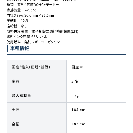
種類	直列4気筒DOHC+モーター

総排気量	2493cc

内径Ｘ行程	90.0mm×98.0mm

圧縮比	12.5

過給機	なし

燃料供給装置	電子制御式燃料噴射装置(EFI)

燃料タンク容量	65リットル

使用燃料	無鉛レギュラーガソリン
車種情報
国産/輸入(正規・並行)
国産車
定員
5 名
最大積載量
- kg
全長
485 cm
全幅
182 cm