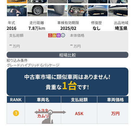
年式
走行距離
車検有効期限
修復歴
出品地域
2016
7.8
万km
2025/02
なし
埼玉県
支払総額
本体価格
-
-
万円
万円
相場比較
絞り込み条件
グレード:
ハイブリッド Gパッケージ
中古車市場に類似車両はありません！
1台
貴重な
です！
RANK
車両名
支払総額
車両価格
トヨタ
ASK
万円
カムリ