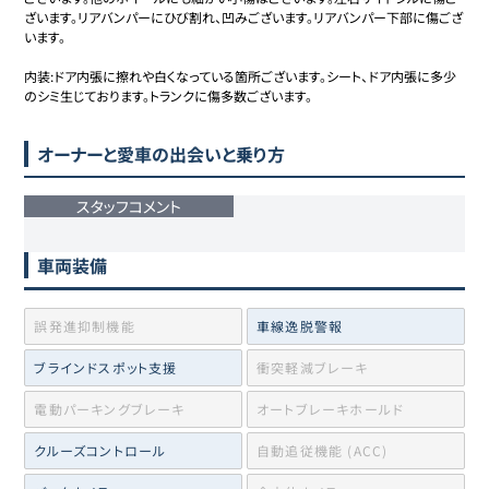
ざいます。リアバンパーにひび割れ、凹みございます。リアバンパー下部に傷ござ
います。

内装:ドア内張に擦れや白くなっている箇所ございます。シート、ドア内張に多少
のシミ生じております。トランクに傷多数ございます。
オーナーと愛車の出会いと乗り方
スタッフコメント
車両装備
誤発進抑制機能
車線逸脱警報
ブラインドスポット支援
衝突軽減ブレーキ
電動パーキングブレーキ
オートブレーキホールド
クルーズコントロール
自動追従機能 (ACC)