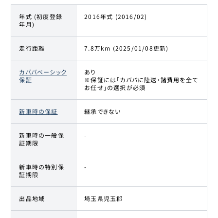
年式 (初度登録
2016年式 (2016/02)
年月)
走行距離
7.8万km (2025/01/08更新)
カババベーシック
あり
保証
※保証には「カババに陸送・諸費用を全て
お任せ」の選択が必須
新車時の保証
継承できない
新車時の一般保
-
証期限
新車時の特別保
-
証期限
出品地域
埼玉県児玉郡