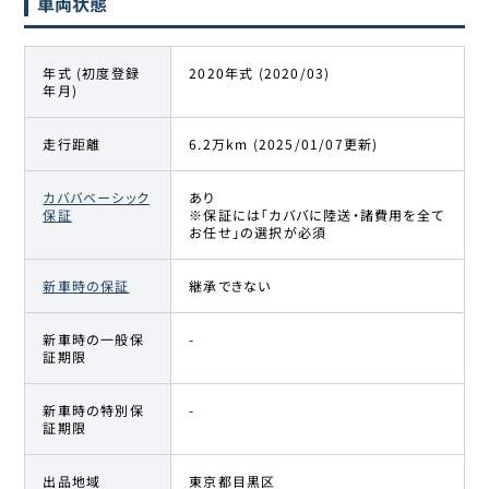
車両状態
年式 (初度登録
2020年式 (2020/03)
年月)
走行距離
6.2万km (2025/01/07更新)
カババベーシック
あり
保証
※保証には「カババに陸送・諸費用を全て
お任せ」の選択が必須
新車時の保証
継承できない
新車時の一般保
-
証期限
新車時の特別保
-
証期限
出品地域
東京都目黒区