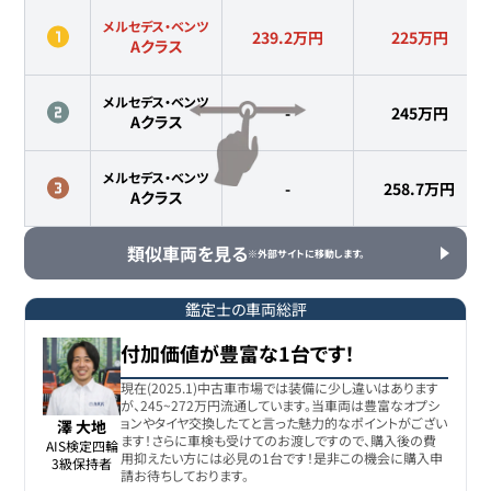
メルセデス・ベンツ
239.2万円
225
万円
Aクラス
メルセデス・ベンツ
-
245
万円
Aクラス
メルセデス・ベンツ
-
258.7
万円
Aクラス
類似車両を見る
※外部サイトに移動します。
鑑定士の車両総評
付加価値が豊富な1台です！
現在(2025.1)中古車市場では装備に少し違いはあります
が、245~272万円流通しています。当車両は豊富なオプシ
ョンやタイヤ交換したてと言った魅力的なポイントがござい
澤 大地
ます！さらに車検も受けてのお渡しですので、購入後の費
AIS検定四輪

用抑えたい方には必見の1台です！是非この機会に購入申
3級保持者
請お待ちしております。