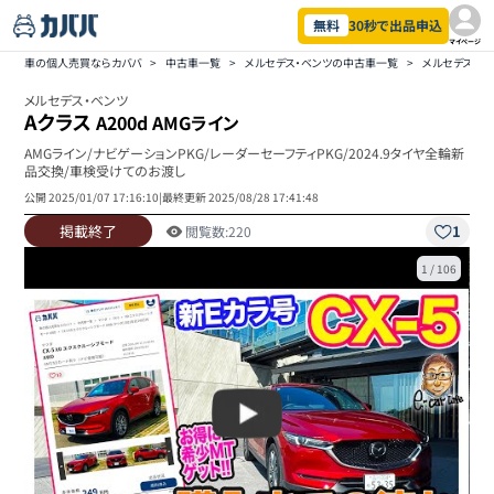
無料
30秒で出品申込
マイページ
車の個人売買ならカババ
>
中古車一覧
>
メルセデス・ベンツの中古車一覧
>
メルセデス・ベ
メルセデス・ベンツ
Aクラス
A200d AMGライン
AMGライン/ナビゲーションPKG/レーダーセーフティPKG/2024.9タイヤ全輪新
品交換/車検受けてのお渡し
公開
2025/01/07 17:16:10
|
最終更新
2025/08/28 17:41:48
掲載終了
1
閲覧数:
220
1
/
106