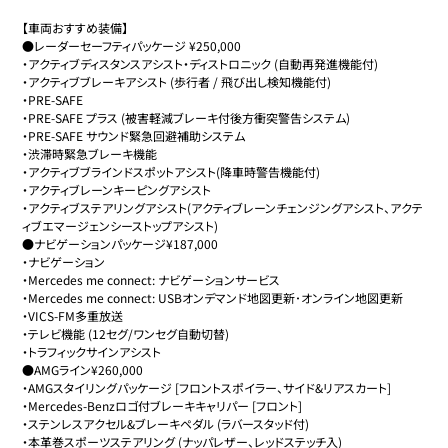
【車両おすすめ装備】

●レーダーセーフティパッケージ ¥250,000

・アクティブディスタンスアシスト・ディストロニック (自動再発進機能付)

・アクティブブレーキアシスト (歩行者 / 飛び出し検知機能付)

・PRE-SAFE 

・PRE-SAFE プラス (被害軽減ブレーキ付後方衝突警告システム)

・PRE-SAFE サウンド緊急回避補助システム

・渋滞時緊急ブレーキ機能

・アクティブブラインドスポットアシスト(降車時警告機能付)

・アクティブレーンキーピングアシスト

・アクティブステアリングアシスト(アクティブレーンチェンジングアシスト、アクテ
ィブエマージェンシーストップアシスト) 

●ナビゲーションパッケージ¥187,000

・ナビゲーション

・Mercedes me connect: ナビゲーションサービス

・Mercedes me connect: USBオンデマンド地図更新･オンライン地図更新

・VICS-FM多重放送 

・テレビ機能 (12セグ/ワンセグ自動切替)

・トラフィックサインアシスト

●AMGライン¥260,000

・AMGスタイリングパッケージ [フロントスポイラー、サイド&リアスカート]

・Mercedes-Benzロゴ付ブレーキキャリパー [フロント]

・ステンレスアクセル&ブレーキペダル (ラバースタッド付)

・本革巻スポーツステアリング (ナッパレザー、レッドステッチ入)
