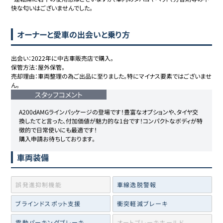
快な匂いはございませんでした。
オーナーと愛車の出会いと乗り方
出会い：2022年に中古車販売店で購入。

保管方法：屋外保管。

売却理由：車両整理の為ご出品に至りました。特にマイナス要素ではございませ
ん。
スタッフコメント
A200dAMGラインパッケージの登場です！豊富なオプションや、タイヤ交
換したてと言った、付加価値が魅力的な1台です！コンパクトなボディが特
徴的で日常使いにも最適です！

購入申請お待ちしております。
車両装備
誤発進抑制機能
車線逸脱警報
ブラインドスポット支援
衝突軽減ブレーキ
電動パーキングブレーキ
オートブレーキホールド