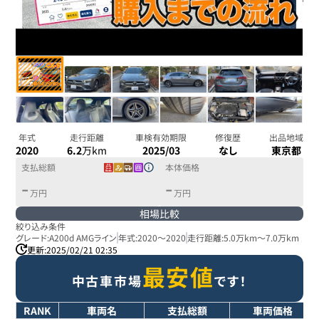
年式
走行距離
車検有効期限
修復歴
出品地域
2020
6.2
万km
2025/03
なし
東京都
支払総額
本体価格
-
-
万円
万円
相場比較
絞り込み条件
グレード:
A200d AMGライン
年式:
2020
～
2020
走行距離:
5.0万km
～
7.0万km
更新:
2025/02/21 02:35
最安値
中古車市場
です！
RANK
車両名
支払総額
車両価格