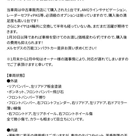
当車両は中古車販売店にて購入された1台です。AMGラインやナビゲーション、
レーダーセフティPKG等、必須級のオプションは揃っていますので、購入後の満
足度も高い1台です！

さらにタイヤは4輪共に交換して半年も経っていない為、まだまだ活躍が期待で
きます。

1月30日以降であれば車検を受けてのお渡し(価格変わらず)ですので、購入後
の費用も抑えられます！

メルセデスの万能コンパクトカー是非お買い求めください！

※1月末から2月中旬はオーナー様の諸事情により、対応が遅れてしまいますの
でご了承頂けますと幸いです。

【車両状態】

●外装

・リアバンパー、左リアドア板金塗装

・ボンネット、フロントバンパー飛び石

・フロントバンパー下擦り

・フロントバンパー、右フロントフェンダー、右リアドア、左リアドア、右ドアミラー
薄い線傷

・右フロントドア、左リアホイール、右フロントホイール傷

全て微小傷で、カラーも相まって目立ちにくいです。

●内装

・運転席に若干の使用感はございますが、車内のタバコやペット、芳香剤等の不