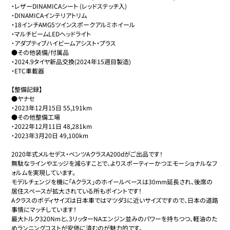
・レザーDINAMICAシート (レッドステッチ入) 

・DINAMICAインテリアトリム

・18インチAMG5ツインスポークアルミホイール

・マルチビームLEDヘッドライト

・アダプティブハイビームアシスト・プラス

●その他装備/付属品

・2024.9タイヤ新品交換(2024年15週目製造)

・ETC車載器

【整備記録】

●ヤナセ

・2023年12月15日 55,191km

●その他整備工場

・2022年12月11日 48,281km

・2023年3月20日 49,100km

2020年式メルセデス・ベンツAクラスA200dがご出品です！

無駄なラインやエッジを減らすことで、よりスポーティーかつエモーショナルなフ
ォルムを実現しています。

モデルチェンジを機に「Aクラス」のホイールベースは30mm延長され、後席の
居住スペースが拡大されている所もポイントです！

Aクラスのボディサイズは日本車ではマツダ3に近いサイズですので、日本の道路
事情にマッチしています！

最大トルク320Nmと、3リッターNAエンジン並みのパワーを持ちつつ、軽油のた
めランニングコストが安価に済むのが魅力的です。
