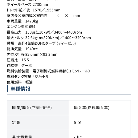
ホイールベース	2730mm

トレッド前／後	1570／1555mm

室内長×室内幅×室内高	----×----×----mm

車両重量	1470kg

エンジン型式	654

最高出力	150ps(110kW)／3400～4400rpm

最大トルク	32.6kg・m(320N・m)／1400～3200rpm

種類	直列4気筒DOHCターボ (ディーゼル)

総排気量	1949cc

内径Ｘ行程	82.0mm×92.3mm

圧縮比	15.5

過給機	ターボ

燃料供給装置	電子制御式燃料噴射（コモンレール）

燃料タンク容量	43リットル

使用燃料	軽油
車種情報
国産/輸入(正規・並行)
輸入車(正規輸入車)
定員
5 名
最大積載量
- kg