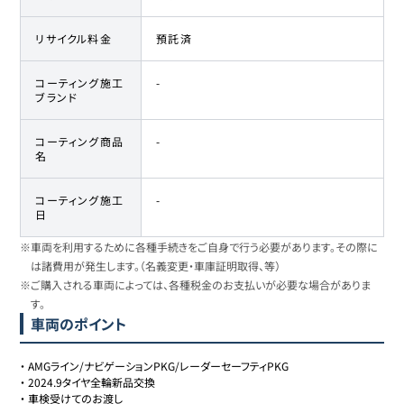
リサイクル料金
預託済
コーティング施工
-
ブランド
コーティング商品
-
名
コーティング施工
-
日
※車両を利用するために各種手続きをご自身で行う必要があります。その際に
は諸費用が発生します。（名義変更・車庫証明取得、等）
※ご購入される車両によっては、各種税金のお支払いが必要な場合がありま
す。
車両のポイント
・
AMGライン/ナビゲーションPKG/レーダーセーフティPKG
・
2024.9タイヤ全輪新品交換
・
車検受けてのお渡し