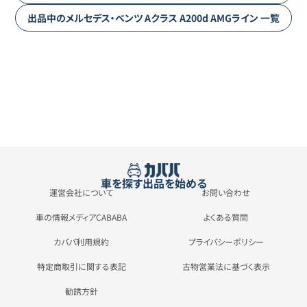
出品中の
メルセデス・ベンツ
Aクラス
A200d AMGライン
一覧
車を探す
出品を始める
運営会社について
お問い合わせ
車の情報メディアCABABA
よくある質問
カババ利用規約
プライバシーポリシー
特定商取引に関する表記
古物営業法に基づく表示
勧誘方針