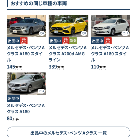
おすすめの同じ車種の車両
4
9
15
出品中
出品中
出品中
メルセデス・ベンツ
A
メルセデス・ベンツ
A
メルセデス・ベンツ
A
クラス
A180 スタイ
クラス
A200d AMG
クラス
A180 スタイ
ル
ライン
ル
145
339
110
万円
万円
万円
14
出品中
メルセデス・ベンツ
A
クラス
A180
80
万円
出品中の
メルセデス・ベンツ
Aクラス
一覧