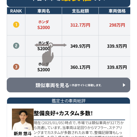
RANK
車両名
支払総額
車両価格
ホンダ
312.7万円
298
万円
S2000
ホンダ
349.9万円
339.9
万円
S2000
ホンダ
360.1万円
339.8
万円
S2000
類似車両を見る
※外部サイトに移動します。
鑑定士の車両総評
整備良好+カスタム多数！
現在（2025/01/05）時点で、市場では類似車両が327万か
ら流通しています。当車両は足回りからマフラー、ステアリ
ングまでカスタムが多数されたお車で、整備記録簿もしっ
新井 悠斗