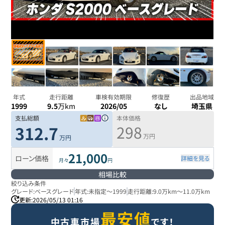
年式
走行距離
車検有効期限
修復歴
出品地域
1999
9.5
万km
2026/05
なし
埼玉県
支払総額
本体価格
298
312.7
万円
万円
21,000
ローン価格
詳細を見る
月々
円
相場比較
絞り込み条件
グレード:
ベースグレード
年式:
未指定
～
1999
走行距離:
9.0万km
～
11.0万km
更新:
2026/05/13 01:16
最安値
中古車市場
です！