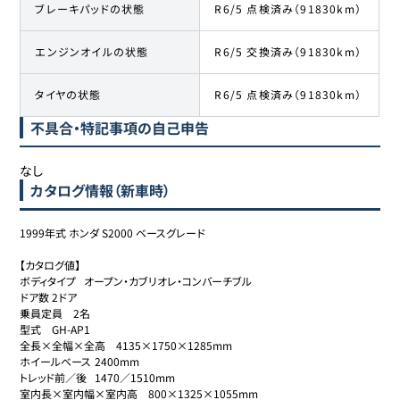
ブレーキパッドの状態
R6/5 点検済み（91830km）
エンジンオイルの状態
R6/5 交換済み（91830km）
タイヤの状態
R6/5 点検済み（91830km）
不具合・特記事項の自己申告
なし
カタログ情報（新車時）
1999年式 ホンダ S2000 ベースグレード

【カタログ値】

ボディタイプ	オープン・カブリオレ・コンバーチブル

ドア数	2ドア

乗員定員	2名

型式	GH-AP1

全長×全幅×全高	4135×1750×1285mm

ホイールベース	2400mm

トレッド前／後	1470／1510mm

室内長×室内幅×室内高	800×1325×1055mm
