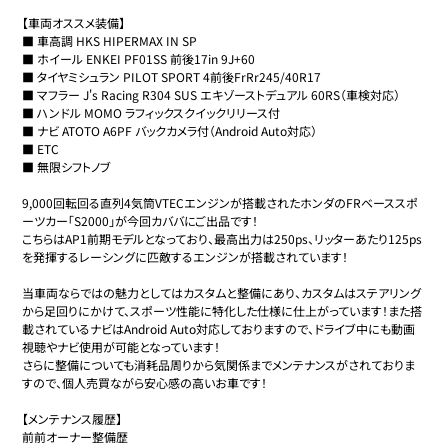
【車両オススメ装備】

■ 車高調 HKS HIPERMAX IN SP

■ ホイール ENKEI PF01SS 前後17in 9J+60

■ タイヤミシュラン PILOT SPORT 4前後FrRr245/40R17

■ マフラー J's Racing R304 SUS エキゾーストデュアル 60RS（車検対応）

■ ハンドル MOMO ラフィックスクイックリリース付

■ ナビ ATOTO A6PF バックカメラ付（Android Auto対応）

■ ETC

■ 無限シフトノブ

9,000回転回る直列4気筒VTECエンジンが搭載されたホンダのFRベーススポ
ーツカー「S2000」が今回カババにご出品です！

こちらはAP1前期モデルとなっており、最高出力は250ps、リッターあたり125ps
を発揮するレーシングに匹敵するエンジンが搭載されています！

当車両ならではの魅力としてはカスタムと整備にあり、カスタムはステアリング
から足回りにかけて、スポーツ性能に特化した仕様に仕上がっています！また搭
載されているナビはAndroid Auto対応しておりますので、ドライブ中にも動画
視聴やナビ使用が可能となっています！

さらに整備についても消耗品周りから気関係までメンテナンスがされておりま
すので、個人売買ながら安心感の高いお車です！

【メンテナンス履歴】

前前オーナー整備歴
