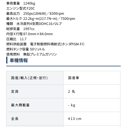
車両重量	1240kg

エンジン型式	F20C

最高出力	250ps(184kW)／8300rpm

最大トルク	22.2kg・m(217.7N・m)／7500rpm

種類	水冷直列4気筒DOHC16バルブ

総排気量	1997cc

内径Ｘ行程	87.0mm×84.0mm

圧縮比	11.7

燃料供給装置	電子制御燃料噴射式(ホンダPGM-FI）

燃料タンク容量	50リットル

使用燃料	無鉛プレミアムガソリン
車種情報
国産/輸入(正規・並行)
国産車
定員
2 名
最大積載量
- kg
全長
413 cm