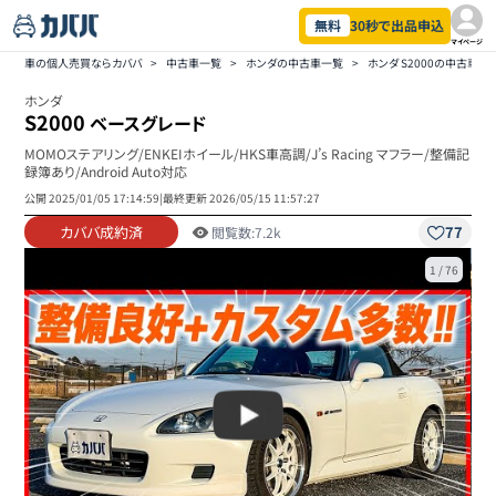
無料
30秒で出品申込
マイページ
車の個人売買ならカババ
>
中古車一覧
>
ホンダの中古車一覧
>
ホンダ S2000の中古車一
ホンダ
S2000
ベースグレード
MOMOステアリング/ENKEIホイール/HKS車高調/J’s Racing マフラー/整備記
録簿あり/Android Auto対応
公開
2025/01/05 17:14:59
|
最終更新
2026/05/15 11:57:27
カババ成約済
77
閲覧数:
7.2k
1
/
76