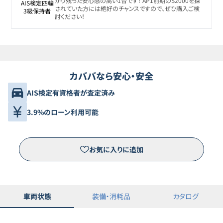
かり残った安心感の高い1台です！ AP1前期のS2000を探
AIS検定四輪

されていた方には絶好のチャンスですので、ぜひ購入ご検
3級保持者
討ください！
カババなら安心・安全
AIS検定有資格者が査定済み
3.9%のローン利用可能
お気に入りに追加
車両状態
装備・消耗品
カタログ