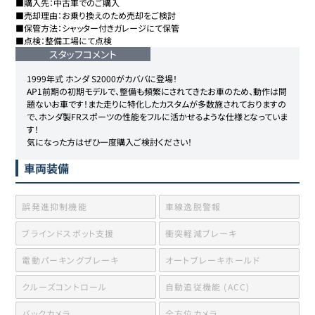
■購入先：中古車でのご購入

■売却理由：お乗り換えのため売却をご検討

■保管方法：シャッター付きガレージにて保管

■点検：整備工場にて点検
スタッフコメント
1999年式 ホンダ S2000がカババに登場！

AP1前期の初期モデルで、整備も頻繁にされてきたお車のため、動作は問
題ないお車です！また走りに特化したカスタムが多数施されておりますの
で、ホンダ製FRスポーツの性能をフルに活かせるような仕様となっていま
す！

気になった方はぜひ一度購入ご検討ください！
車両装備
誤発進抑制機能
車線逸脱警報
ブラインドスポット支援
衝突軽減ブレーキ
電動パーキングブレーキ
オートブレーキホールド
クルーズコントロール
自動追従機能 (ACC)
バックカメラ
全方位カメラ