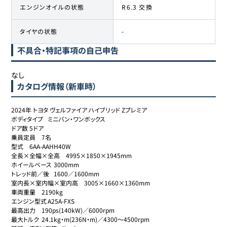
エンジンオイルの状態
R6.3 交換
タイヤの状態
-
不具合・特記事項の自己申告
なし
カタログ情報（新車時）
2024年 トヨタ ヴェルファイア ハイブリッド Zプレミア

ボディタイプ	ミニバン・ワンボックス

ドア数	5ドア

乗員定員	7名

型式	6AA-AAHH40W

全長×全幅×全高	4995×1850×1945mm

ホイールベース	3000mm

トレッド前／後	1600／1600mm

室内長×室内幅×室内高	3005×1660×1360mm

車両重量	2190kg

エンジン型式	A25A-FXS

最高出力	190ps(140kW)／6000rpm

最大トルク	24.1kg・m(236N・m)／4300～4500rpm
