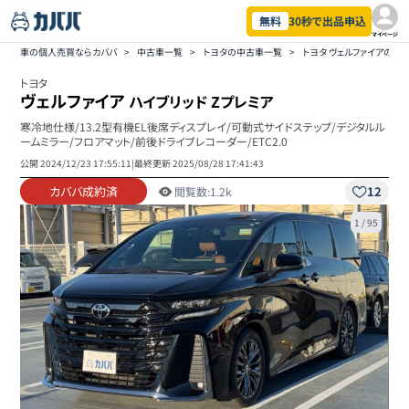
無料
30秒で出品申込
マイページ
車の個人売買ならカババ
>
中古車一覧
>
トヨタの中古車一覧
>
トヨタ ヴェルファイアの中
トヨタ
ヴェルファイア
ハイブリッド Zプレミア
寒冷地仕様/13.2型有機EL後席ディスプレイ/可動式サイドステップ/デジタルル
ームミラー/フロアマット/前後ドライブレコーダー/ETC2.0
公開
2024/12/23 17:55:11
|
最終更新
2025/08/28 17:41:43
カババ成約済
12
閲覧数:
1.2k
1
/
95