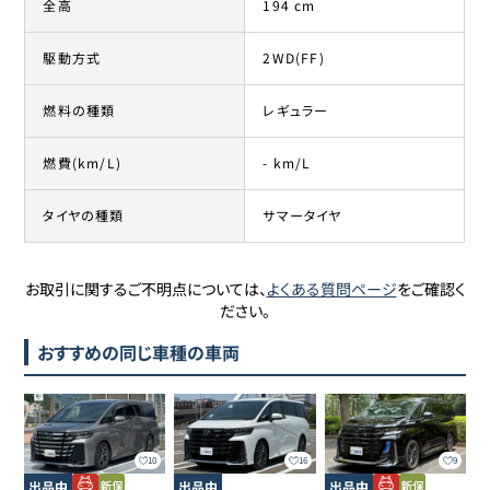
全高
194 cm
駆動方式
2WD(FF)
燃料の種類
レギュラー
燃費(km/L)
- km/L
タイヤの種類
サマータイヤ
お取引に関するご不明点については、
よくある質問ページ
をご確認く
ださい。
おすすめの同じ車種の車両
10
16
9
出品中
出品中
出品中