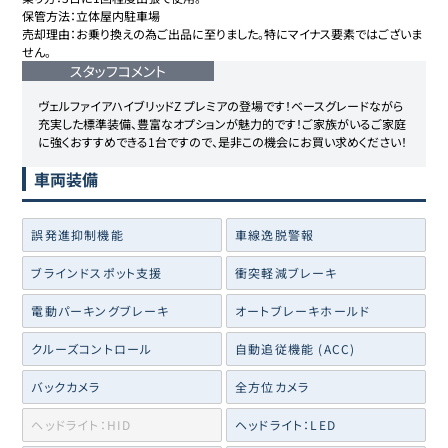
保管方法：立体屋内駐車場

売却理由：お乗り換えの為ご出品に至りました。特にマイナス要素ではございま
せん。
スタッフコメント
ヴェルファイアハイブリッドZ プレミアの登場です！ベースグレードながら
充実した標準装備、豊富なオプションが魅力的です！ご家族がいるご家庭
に強くおすすめできる1台ですので、是非この機会にお買い求めください！
車両装備
誤発進抑制機能
車線逸脱警報
ブラインドスポット支援
衝突軽減ブレーキ
電動パーキングブレーキ
オートブレーキホールド
クルーズコントロール
自動追従機能 (ACC)
バックカメラ
全方位カメラ
ヘッドライト：HID
ヘッドライト：LED