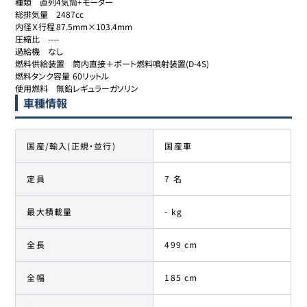
種類	直列4気筒+モーター

総排気量	2487cc

内径Ｘ行程	87.5mm×103.4mm

圧縮比	----

過給機	なし

燃料供給装置	筒内直接＋ポート燃料噴射装置(D-4S)

燃料タンク容量	60リットル

使用燃料	無鉛レギュラーガソリン
車種情報
国産/輸入(正規・並行)
国産車
定員
7 名
最大積載量
- kg
全長
499 cm
全幅
185 cm