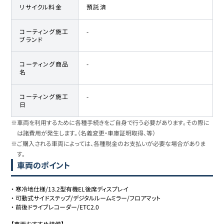
リサイクル料金
預託済
コーティング施工
-
ブランド
コーティング商品
-
名
コーティング施工
-
日
※車両を利用するために各種手続きをご自身で行う必要があります。その際に
は諸費用が発生します。（名義変更・車庫証明取得、等）
※ご購入される車両によっては、各種税金のお支払いが必要な場合がありま
す。
車両のポイント
・
寒冷地仕様/13.2型有機EL後席ディスプレイ
・
可動式サイドステップ/デジタルルームミラー/フロアマット
・
前後ドライブレコーダー/ETC2.0
【車両おすすめ装備】
