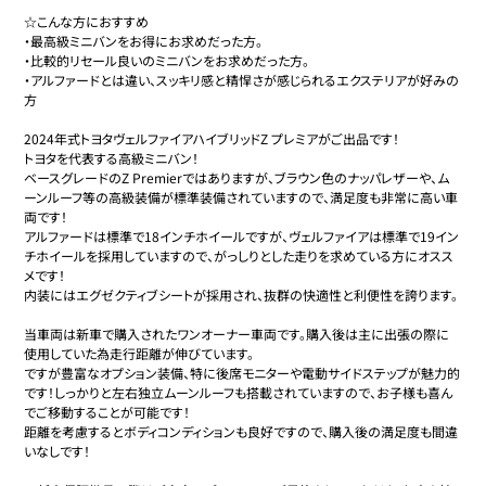
☆こんな方におすすめ

・最高級ミニバンをお得にお求めだった方。

・比較的リセール良いのミニバンをお求めだった方。

・アルファードとは違い、スッキリ感と精悍さが感じられるエクステリアが好みの
方

2024年式トヨタヴェルファイアハイブリッドZ プレミアがご出品です！

トヨタを代表する高級ミニバン！

ベースグレードのZ Premierではありますが、ブラウン色のナッパレザーや、ム
ーンルーフ等の高級装備が標準装備されていますので、満足度も非常に高い車
両です！

アルファードは標準で18インチホイールですが、ヴェルファイアは標準で19イン
チホイールを採用していますので、がっしりとした走りを求めている方にオスス
メです！

内装にはエグゼクティブシートが採用され、抜群の快適性と利便性を誇ります。

当車両は新車で購入されたワンオーナー車両です。購入後は主に出張の際に
使用していた為走行距離が伸びています。

ですが豊富なオプション装備、特に後席モニターや電動サイドステップが魅力的
です！しっかりと左右独立ムーンルーフも搭載されていますので、お子様も喜ん
でご移動することが可能です！

距離を考慮するとボディコンディションも良好ですので、購入後の満足度も間違
いなしです！
