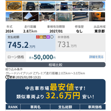
年式
走行距離
車検有効期限
修復歴
出品地域
2024
2.8
万km
2027/01
なし
東京都
支払総額
本体価格
731
745.2
万円
万円
50,000
ローン価格
詳細を見る
月々
円
相場比較
絞り込み条件
グレード:
ハイブリッド Zプレミア
走行距離:
2.0万km
～
3.0万km
更新:
2025/01/09 13:21
最安値
中古車市場
です！
32.6
万円
類似車両より
安い！
RANK
車両名
支払総額
車両価格