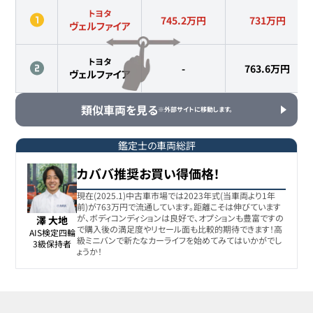
トヨタ
745.2万円
731
万円
ヴェルファイア
トヨタ
-
763.6
万円
ヴェルファイア
類似車両を見る
※外部サイトに移動します。
鑑定士の車両総評
カババ推奨お買い得価格！
現在(2025.1)中古車市場では2023年式(当車両より1年
前)が763万円で流通しています。距離こそは伸びています
が、ボディコンディションは良好で、オプションも豊富ですの
澤 大地
で購入後の満足度やリセール面も比較的期待できます！高
AIS検定四輪

級ミニバンで新たなカーライフを始めてみてはいかがでし
3級保持者
ょうか！