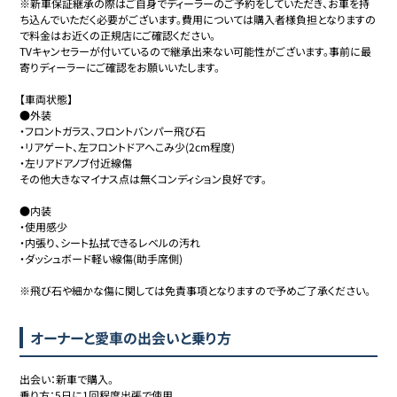
※新車保証継承の際はご自身でディーラーのご予約をしていただき、お車を持
ち込んでいただく必要がございます。費用については購入者様負担となりますの
で料金はお近くの正規店にご確認ください。

TVキャンセラーが付いているので継承出来ない可能性がございます。事前に最
寄りディーラーにご確認をお願いいたします。

【車両状態】

●外装

・フロントガラス、フロントバンパー飛び石

・リアゲート、左フロントドアへこみ少(2cm程度)

・左リアドアノブ付近線傷

その他大きなマイナス点は無くコンディション良好です。

●内装

・使用感少

・内張り、シート払拭できるレベルの汚れ

・ダッシュボード軽い線傷(助手席側)

※飛び石や細かな傷に関しては免責事項となりますので予めご了承ください。
オーナーと愛車の出会いと乗り方
出会い：新車で購入。

乗り方：5日に1回程度出張で使用。
