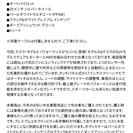
◼︎オートパイロット

◼︎20インチ シルバーホイール

◼︎パールホワイトマルチコート（PPSW）

◼︎ブラック&ホワイトプレミアム インテリア

◼︎ダークアッシュウッド デコール

◼︎5シート

※充電ケーブルは付属しませんので、ご了承ください。

今回、テスラ・モデルX パフォーマンスがカババに登場！モデルXはテスラのSUVモ
デルでデュアルモーターと4WDを組み合わせたお車となっております。後部座席
には跳ね上げ式のファルコンウィングドアが採用されており、3つのセンサー内
蔵により、開閉中に壁や天井などの障害物を感知すると自動的に止まるといっ
た先進的な優れものでございます。タッチパネル式の17インチスクリーンナビで
はオーディオはもちろん、シートの調整、サイドミラーの調整等、車両のほとんど
の部分を操作できる点も魅力的です。最上級グレードのパフォーマンスは走行性
能を求めたスポーティなグレードですので、スポーツカーにも劣らない加速力を
発揮するお車となっております。

本車両は、今年の8月に中古車販売店にて中古車をご購入されており、購入時
には車検を通されておりますので比較的安心度の高い車両となっております。
車検もたっぷり残っておりますので、ご購入後の費用を抑えたい方にもおすすめ
です。プレミアムコネクティビティ永年無料が付属しておりますので、コストを気
にすることなく快適な走行をお楽しみいただけます。ボディカラーはパールホワ
イトマルチコート、インテリアはブラック&ホワイトとダークアッシュウッドデコー