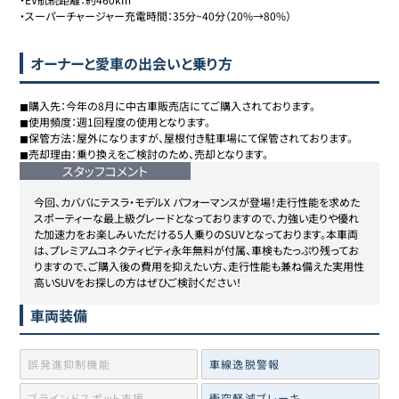
・スーパーチャージャー充電時間：35分~40分（20%→80%）
オーナーと愛車の出会いと乗り方
◼︎購入先：今年の8月に中古車販売店にてご購入されております。

◼︎使用頻度：週1回程度の使用となります。

◼︎保管方法：屋外になりますが、屋根付き駐車場にて保管されております。

◼︎売却理由：乗り換えをご検討のため、売却となります。
スタッフコメント
今回、カババにテスラ・モデルX パフォーマンスが登場！走行性能を求めた
スポーティーな最上級グレードとなっておりますので、力強い走りや優れ
た加速力をお楽しみいただける5人乗りのSUVとなっております。本車両
は、プレミアムコネクティビティ永年無料が付属、車検もたっぷり残ってお
りますので、ご購入後の費用を抑えたい方、走行性能も兼ね備えた実用性
高いSUVをお探しの方はぜひご検討ください！
車両装備
誤発進抑制機能
車線逸脱警報
ブラインドスポット支援
衝突軽減ブレーキ