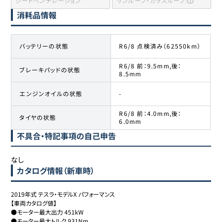
シートベンチレーション
サンルーフ・ガラスルーフ
消耗品情報
バッテリーの状態
R6/8 点検済み（62550km）
R6/8 前：9.5mm,後：
ブレーキパッドの状態
8.5mm
エンジンオイルの状態
-
R6/8 前：4.0mm,後：
タイヤの状態
6.0mm
不具合・特記事項の自己申告
なし
カタログ情報（新車時）
2019年式 テスラ・モデルX パフォーマンス

【車両カタログ値】

●モーター最大出力 451kW

●モーター最大トルク 931Nm
