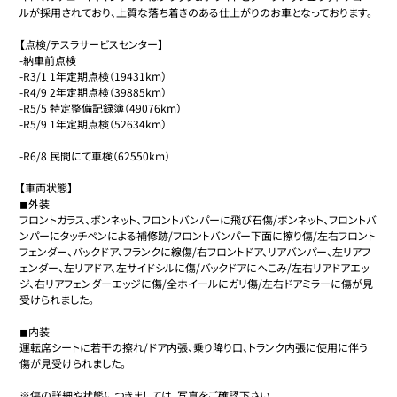
ルが採用されており、上質な落ち着きのある仕上がりのお車となっております。

【点検/テスラサービスセンター】

-納車前点検

-R3/1 1年定期点検（19431km）

-R4/9 2年定期点検（39885km）

-R5/5 特定整備記録簿（49076km）

-R5/9 1年定期点検（52634km）

-R6/8 民間にて車検（62550km）

【車両状態】

◼︎外装

フロントガラス、ボンネット、フロントバンパーに飛び石傷/ボンネット、フロントバ
ンパーにタッチペンによる補修跡/フロントバンパー下面に擦り傷/左右フロント
フェンダー、バックドア、フランクに線傷/右フロントドア、リアバンパー、左リアフ
ェンダー、左リアドア、左サイドシルに傷/バックドアにへこみ/左右リアドアエッ
ジ、右リアフェンダーエッジに傷/全ホイールにガリ傷/左右ドアミラーに傷が見
受けられました。

◼︎内装

運転席シートに若干の擦れ/ドア内張、乗り降り口、トランク内張に使用に伴う
傷が見受けられました。

※傷の詳細や状態につきましては、写真をご確認下さい。
