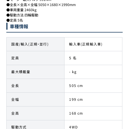
●全長×全高×全幅 5050×1680×1990mm	

●車両重量 2460kg	

●駆動方法 四輪駆動	

●定員 5名
車種情報
国産/輸入(正規・並行)
輸入車(正規輸入車)
定員
5 名
最大積載量
- kg
全長
505 cm
全幅
199 cm
全高
168 cm
駆動方式
4WD