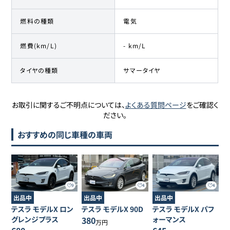
燃料の種類
電気
燃費(km/L)
- km/L
タイヤの種類
サマータイヤ
お取引に関するご不明点については、
よくある質問ページ
をご確認く
ださい。
おすすめの同じ車種の車両
9
4
4
出品中
出品中
出品中
テスラ
モデルX
ロン
テスラ
モデルX
90D
テスラ
モデルX
パフ
グレンジプラス
380
ォーマンス
万円