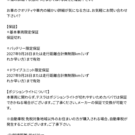
お車のクオリティや車内の細かい詳細が気になる方は、お気軽にお問い合わせ
下さい！?

【保証】

⚪︎基本車両限定保証

保証切れ

⚪︎バッテリー限定保証

2027年9月28日または走行距離合計無制限km（いず

れか早い方）まで有効

⚪︎ドライブユニット限定保証

2027年9月28日または走行距離合計無制限km（いず

れか早い方）まで有効

【ポジションライトについて】

本車両に関わらず、テスラはポジションライトが切れやすいためカババでは保証
できかねる場合がございます。ご了承ください。メーカーの保証で交換が可能で
す。

※自動車税 免税対象地域以外のお住まいの方が購入される場合、自動車税が
発生することがございます。ご了承下さい。

・EV航続距離：約460km
