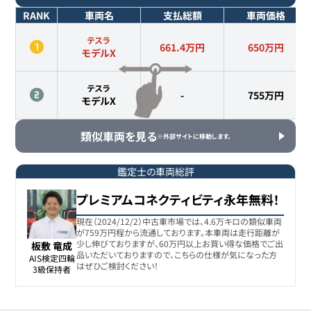
RANK
車両名
支払総額
車両価格
テスラ
661.4万円
650
万円
モデルX
テスラ
-
755
万円
モデルX
類似車両を見る
※外部サイトに移動します。
鑑定士の車両総評
プレミアムコネクティビティ永年無料！
現在（2024/12/2）中古車市場では、4.6万キロの類似車両
が759万円程から流通しております。本車両は走行距離が
少し伸びておりますが、60万円以上お買い得な価格でご出
板敷 竜成
品いただいておりますので、こちらの仕様が気になった方
AIS検定四輪

はぜひご検討ください！
3級保持者