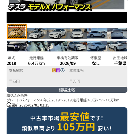
年式
走行距離
車検有効期限
修復歴
出品地域
2019
6.4
万km
2026/09
なし
千葉県
支払総額
本体価格
-
-
万円
万円
相場比較
絞り込み条件
グレード:
パフォーマンス
年式:
2019
～
2019
走行距離:
4.0万km
～
7.0万km
更新:
2025/02/01 02:35
最安値
中古車市場
です！
105
万円
類似車両より
安い！