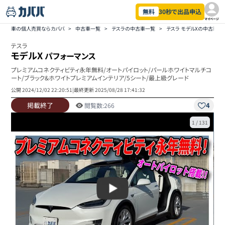
無料
30秒で出品申込
マイページ
車の個人売買ならカババ
>
中古車一覧
>
テスラの中古車一覧
>
テスラ モデルXの中古車一
テスラ
モデルX
パフォーマンス
プレミアムコネクティビティ永年無料/オートパイロット/パールホワイトマルチコ
ート/ブラック&ホワイトプレミアムインテリア/5シート/最上級グレード
公開
2024/12/02 22:20:51
|
最終更新
2025/08/28 17:41:32
掲載終了
4
閲覧数:
266
1
/
131