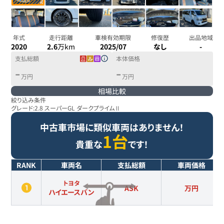
年式
走行距離
車検有効期限
修復歴
出品地域
2020
2.6
万km
2025/07
なし
-
支払総額
本体価格
-
-
万円
万円
相場比較
絞り込み条件
グレード:
2.8 スーパーGL ダークプライムⅡ
中古車市場に類似車両はありません！
1台
貴重な
です！
RANK
車両名
支払総額
車両価格
トヨタ
ASK
万円
ハイエースバン