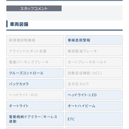
スタッフコメント
車両装備
誤発進抑制機能
車線逸脱警報
ブラインドスポット支援
衝突軽減ブレーキ
電動パーキングブレーキ
オートブレーキホールド
クルーズコントロール
自動追従機能 (ACC)
バックカメラ
全方位カメラ
ヘッドライト：HID
ヘッドライト：LED
オートライト
オートハイビーム
電動格納ドアミラー：キーレス
ETC
連動