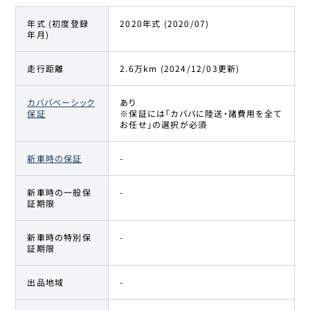
年式 (初度登録
2020年式 (2020/07)
年月)
走行距離
2.6万km (2024/12/03更新)
カババベーシック
あり
保証
※保証には「カババに陸送・諸費用を全て
お任せ」の選択が必須
新車時の保証
-
新車時の一般保
-
証期限
新車時の特別保
-
証期限
出品地域
-