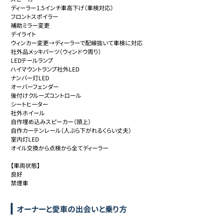
ディーラー1.5インチ車高下げ（車検対応）

フロントスポイラー

補助ミラー変更

デイライト

ウィンカー変更→ディーラーで配線抜いて車検に対応

社外品メッキパーツ（ウィンドウ周り）

LEDテールランプ

ハイマウントランプ社外LED

ナンバー灯LED

オーバーフェンダー

後付けクルーズコントロール

シートヒーター

社外ホイール

自作埋め込みスピーカー（頭上）

自作カーテンレール（人ぶら下がれるくらい丈夫）

室内灯LED

オイル交換から点検から全てディーラー

【車両状態】

良好

禁煙車
オーナーと愛車の出会いと乗り方