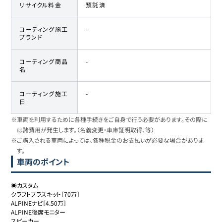
リサイクル料金
預託済
コーティング施工
-
ブランド
コーティング商品
-
名
コーティング施工
-
日
※車両を利用するために各種手続きをご自身で行う必要があります。その際に
は諸費用が発生します。（名義変更・車庫証明取得、等）
※ご購入される車両によっては、各種税金のお支払いが必要な場合がありま
す。
車両のポイント
◉カスタム

クラフトプラスキット［70万］

ALPINEナビ［4.50万］

ALPINE後席モニター

スピーカー
