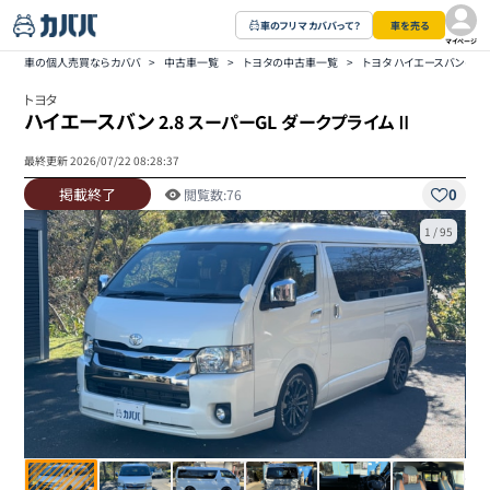
車のフリマ カババって？
車を売る
マイページ
車の個人売買ならカババ
>
中古車一覧
>
トヨタの中古車一覧
>
トヨタ ハイエースバンの
トヨタ
ハイエースバン
2.8 スーパーGL ダークプライムⅡ
最終更新
2026/07/22 08:28:37
掲載終了
0
閲覧数:
76
1
/
95