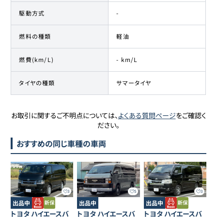
駆動方式
-
燃料の種類
軽油
燃費(km/L)
- km/L
タイヤの種類
サマータイヤ
お取引に関するご不明点については、
よくある質問ページ
をご確認く
ださい。
おすすめの同じ車種の車両
3
5
3
出品中
出品中
出品中
トヨタ
ハイエースバ
トヨタ
ハイエースバ
トヨタ
ハイエースバ