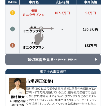
RANK
車両名
支払総額
車両価格
MINI
107.2万円
93
万円
ミニクラブマン
ミニ
-
135.8
万円
ミニクラブマン
ミニ
-
183
万円
ミニクラブマン
類似車両を見る
※外部サイトに移動します。
鑑定士の車両総評
市場適正価格！
取材時(2024/10/26)中古車市場では同条件の個体が124
万円〜173万円流通しているため、相場相応価格での出品
となります。本車両はアイバッハ ダウンサスなどのカスタム
藤村 燦太
をされております。また、車体色は人気にミッドナイトブラッ
AIS検定四輪

クが採用されておりスタイリッシュな印象の一台です。気に
3級保持者