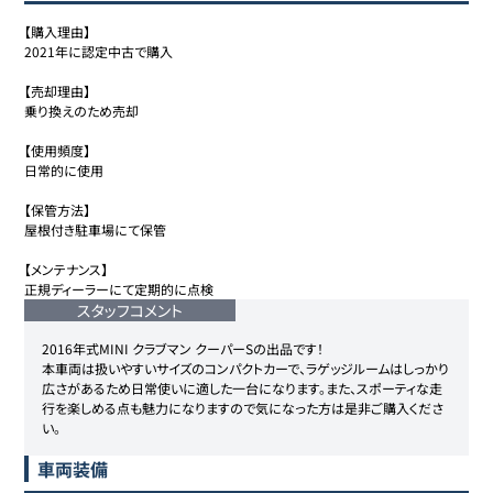
【購入理由】

2021年に認定中古で購入

【売却理由】

乗り換えのため売却

【使用頻度】

日常的に使用

【保管方法】

屋根付き駐車場にて保管

【メンテナンス】

正規ディーラーにて定期的に点検
スタッフコメント
2016年式MINI クラブマン クーパーSの出品です！

本車両は扱いやすいサイズのコンパクトカーで、ラゲッジルームはしっかり
広さがあるため日常使いに適した一台になります。また、スポーティな走
行を楽しめる点も魅力になりますので気になった方は是非ご購入くださ
い。
車両装備