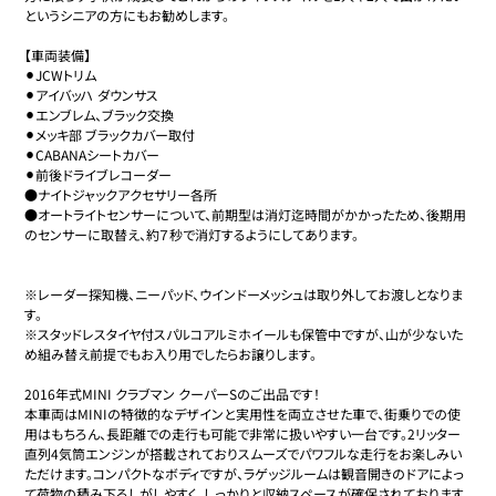
というシニアの方にもお勧めします。

【車両装備】

⚫︎JCWトリム

⚫︎アイバッハ ダウンサス

⚫︎エンブレム、ブラック交換

⚫︎メッキ部 ブラックカバー取付

⚫︎CABANAシートカバー

⚫︎前後ドライブレコーダー

●ナイトジャックアクセサリー各所

●オートライトセンサーについて、前期型は消灯迄時間がかかったため、後期用
のセンサーに取替え、約７秒で消灯するようにしてあります。

※レーダー探知機、ニーパッド、ウインドーメッシュは取り外してお渡しとなりま
す。

※スタッドレスタイヤ付スパルコアルミホイールも保管中ですが、山が少ないた
め組み替え前提でもお入り用でしたらお譲りします。

2016年式MINI クラブマン クーパーSのご出品です！

本車両はMINIの特徴的なデザインと実用性を両立させた車で、街乗りでの使
用はもちろん、長距離での走行も可能で非常に扱いやすい一台です。2リッター
直列4気筒エンジンが搭載されておりスムーズでパワフルな走行をお楽しみい
ただけます。コンパクトなボディですが、ラゲッジルームは観音開きのドアによっ
て荷物の積み下ろしがしやすく、しっかりと収納スペースが確保されております。