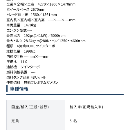
全長×全幅×全高	4270×1800×1470mm

ホイールベース	2670mm

トレッド前／後	1560／1561mm

室内長×室内幅×室内高	----×----×----mm

車両重量	1470kg

エンジン型式	----

最高出力	192ps(141kW)／5000rpm

最大トルク	28.6kg・m(280N・m)／1250～4600rpm

種類	4気筒DOHCツインターボ

総排気量	1998cc

内径Ｘ行程	----mm×----mm

圧縮比	11.0

過給機	ツインターボ

燃料供給装置	----

燃料タンク容量	48リットル

使用燃料	無鉛プレミアムガソリン
車種情報
国産/輸入(正規・並行)
輸入車(正規輸入車)
定員
5 名