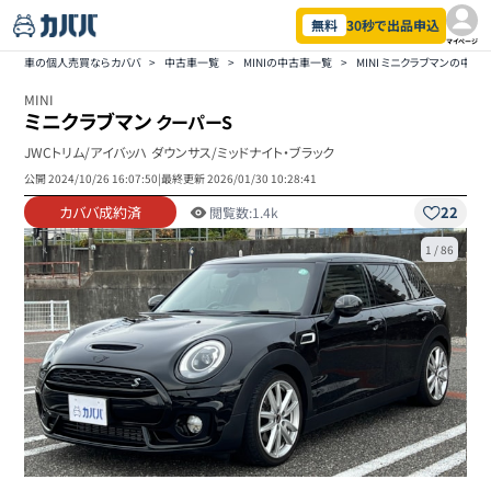
無料
30秒で出品申込
マイページ
車の個人売買ならカババ
>
中古車一覧
>
MINIの中古車一覧
>
MINI ミニクラブマンの中古
MINI
ミニクラブマン
クーパーS
JWCトリム/アイバッハ ダウンサス/ミッドナイト・ブラック
公開
2024/10/26 16:07:50
|
最終更新
2026/01/30 10:28:41
カババ成約済
22
閲覧数:
1.4k
1
/
86