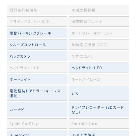
誤発進抑制機能
車線逸脱警報
ブラインドスポット支援
衝突軽減ブレーキ
電動パーキングブレーキ
オートブレーキホールド
クルーズコントロール
自動追従機能 (ACC)
バックカメラ
全方位カメラ
ヘッドライト：HID
ヘッドライト：LED
オートライト
オートハイビーム
電動格納ドアミラー：キーレス
ETC
連動
ドライブレコーダー (SDカード
カーナビ
なし)
Apple CarPlay
Android Auto
Bluetooth
USB入力端子