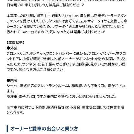
日常用のお車をお探しの方は是非ご検討ください！

本車両は2021年に認定中古で購入されました。購入後は正規ディーラーでメン
テナンスを受けておりコンディションは良好です。去年サマータイヤを交換して今
シーズンから履いているため、サマータイヤは溝が多く残った状態です。大切に
扱われていた一台ですので、気になった方は是非ご検討ください！

【車両状態】

●外装

フロントガラス,ボンネット,フロントバンパーに飛び石、フロントバンパー,左フロ
ントドアに小傷が確認できました。前オーナーがボンネットを閉める際に押し込
んだため、ボンネットに若干歪みがございます。注意深く見ないと気付かない程
ですが、気になる方はご注意ください。

●内装

シートに年式相応のスレ、トランクルームに積載傷、左リア乗り口に傷がござい
ます。

喫煙車(電子タバコ)ですが車内に不快なにおいは感じられませんでした。

※本車両に対する予防整備(消耗品等)の不具合、劣化等に関しては免責事項
となります。
オーナーと愛車の出会いと乗り方