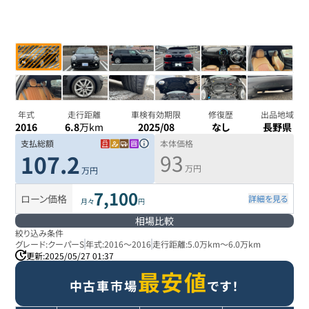
年式
走行距離
車検有効期限
修復歴
出品地域
2016
6.8
万km
2025/08
なし
長野県
支払総額
本体価格
93
107.2
万円
万円
7,100
ローン価格
詳細を見る
月々
円
相場比較
絞り込み条件
グレード:
クーパーS
年式:
2016
～
2016
走行距離:
5.0万km
～
6.0万km
更新:
2025/05/27 01:37
最安値
中古車市場
です！