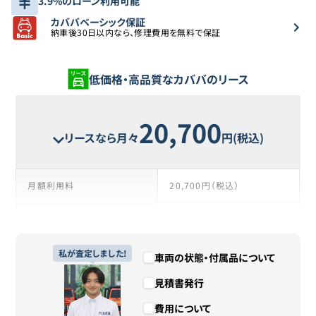
3.9%のローン利用可能
カババベーシック保証
納車後30日以内なら、修理費用を無料で保証
低価格・高品質なカババのリース
20,700
リースなら月々
円(税込)
月額利用料
20,700円（税込）
支払い回数
37回
リース期間
私が査定しました!
3年1ヶ月
車両の状態・付属品について
見積書発行
支払総額
765,900円（税込）
費用について