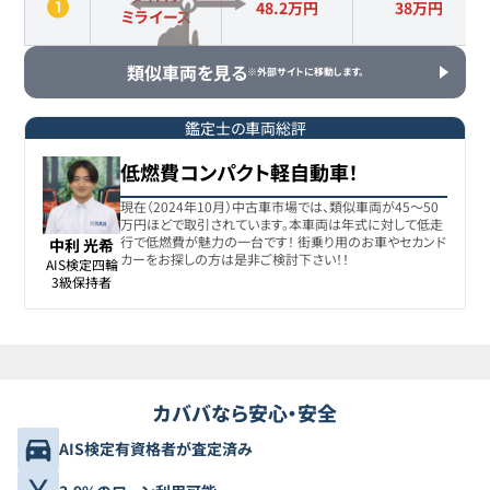
48.2万円
38
万円
ミライース
類似車両を見る
※外部サイトに移動します。
鑑定士の車両総評
低燃費コンパクト軽自動車！
現在（2024年10月）中古車市場では、類似車両が45〜50
万円ほどで取引されています。本車両は年式に対して低走
行で低燃費が魅力の一台です！ 街乗り用のお車やセカンド
中利 光希
カーをお探しの方は是非ご検討下さい！！
AIS検定四輪

3級保持者
カババなら安心・安全
AIS検定有資格者が査定済み