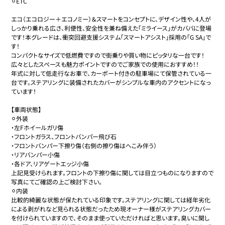
⚪︎ETC

エコ（エコロジー＋エコノミー）＆スマートをコンセプトに、デザイン性や、4人が
しっかり乗れる広さ、利便性、安全性を兼ね備えた「ミライース」がカババに登場
です！本グレードは、衝突回避支援システム「スマートアシスト」採用の「G SA」で
す！

コンパクトなサイズで低燃費ですので街乗りや買い物にピッタリな一台です！
広々としたスペースも魅力ポイントですのでご家族での使用におすすめ！！

年式に対して低走行なお車で、カーポート付きの駐車場にて保管されている一
台です。ステアリングに装備されたカバーがシンプルな車内のアクセントになっ
ています！

【車両状態】

⚪︎外装

・左Fホイールガリ傷

・フロントガラス、フロントバンパー飛び石

・フロントバンパー下擦り傷（右側の擦り傷はへこみ伴う）

・リアバンパー小傷

・各ドア、リアゲートエッジ小傷

上記見受けられます。フロントの下擦り傷に関しては目立つものになりますので
写真にてご確認の上ご検討下さい。

⚪︎内装

比較的綺麗な状態が保たれている印象です。ステアリングに関しては経年劣化
による剥がれなど見られる状態だったため現オーナー様がステアリングカバー
を付けられていますので、そのまま使っていただければと思います。臭いに関し