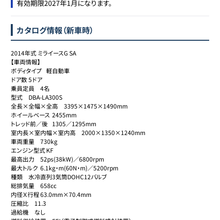
カタログ情報（新車時）
2014年式 ミライースG SA

【車両情報】

ボディタイプ	軽自動車

ドア数	5ドア

乗員定員	4名

型式	DBA-LA300S

全長×全幅×全高	3395×1475×1490mm

ホイールベース	2455mm

トレッド前／後	1305／1295mm

室内長×室内幅×室内高	2000×1350×1240mm

車両重量	730kg

エンジン型式	KF

最高出力	52ps(38kW)／6800rpm

最大トルク	6.1kg・m(60N・m)／5200rpm

種類	水冷直列3気筒DOHC12バルブ

総排気量	658cc

内径Ｘ行程	63.0mm×70.4mm

圧縮比	11.3

過給機	なし
