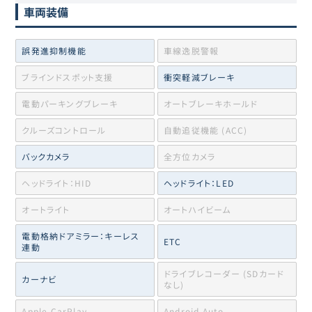
車両装備
誤発進抑制機能
車線逸脱警報
ブラインドスポット支援
衝突軽減ブレーキ
電動パーキングブレーキ
オートブレーキホールド
クルーズコントロール
自動追従機能 (ACC)
バックカメラ
全方位カメラ
ヘッドライト：HID
ヘッドライト：LED
オートライト
オートハイビーム
電動格納ドアミラー：キーレス
ETC
連動
ドライブレコーダー (SDカード
カーナビ
なし)
Apple CarPlay
Android Auto