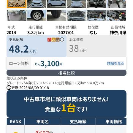
年式
走行距離
車検有効期限
修復歴
出品地域
2014
3.8
万km
2027/01
なし
神奈川県
支払総額
本体価格
38
48.2
万円
万円
3,100
ローン価格
詳細を見る
月々
円
相場比較
絞り込み条件
グレード:
G SA
年式:
2014
～
2014
走行距離:
3.0万km
～
4.0万km
更新:
2026/08/09 01:18
中古車市場に類似車両はありません！
1台
貴重な
です！
RANK
車両名
支払総額
車両価格
ダイハツ