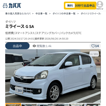
無料
30秒で出品申込
マイページ
車の個人売買ならカババ
>
中古車一覧
>
ダイハツの中古車一覧
>
ダイハツ ミライースの
ダイハツ
ミライース
G SA
低燃費/スマートアシスト/ステアリングカバー/バックカメラ/ETC
公開
2024/10/17 20:14:01
|
最終更新
2026/06/26 14:50:20
出品中
14
閲覧数:
1.4k
1
/
101