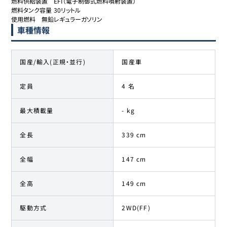
燃料供給装置	EFI（電子制御式燃料噴射装置）

燃料タンク容量	30リットル

使用燃料	無鉛レギュラーガソリン
車種情報
国産/輸入(正規・並行)
国産車
定員
4 名
最大積載量
- kg
全長
339 cm
全幅
147 cm
全高
149 cm
駆動方式
2WD(FF)