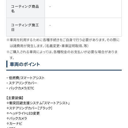
コーティング商品
-
名
コーティング施工
-
日
※車両を利用するために各種手続きをご自身で行う必要があります。その際に
は諸費用が発生します。（名義変更・車庫証明取得、等）
※ご購入される車両によっては、各種税金のお支払いが必要な場合がありま
す。
車両のポイント
・
低燃費/スマートアシスト
・
ステアリングカバー
・
バックカメラ/ETC
【主要装備】

⚪︎衝突回避支援システム「スマートアシスト」

⚪︎ステアリングカバー［ブラック］

⚪︎ヘッドライトLED変更

⚪︎バックカメラ

⚪︎カーナビ
