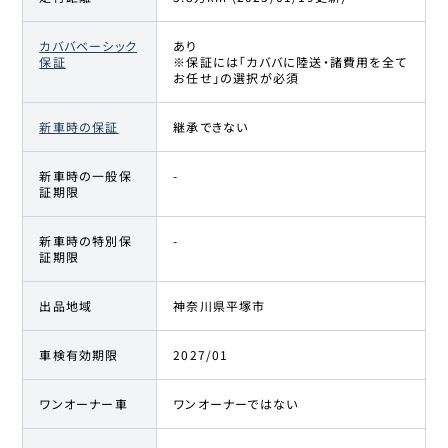
カババベーシック
あり
保証
※保証には「カババに陸送・諸費用を全て
お任せ」の選択が必須
新車時の保証
継承できない
新車時の一般保
-
証期限
新車時の特別保
-
証期限
出品地域
神奈川県平塚市
車検有効期限
2027/01
ワンオーナー車
ワンオーナーではない