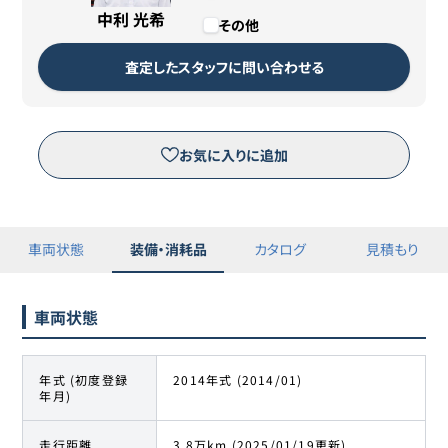
残価
1,000円
中利 光希
その他
カババリースについて詳しくは
こちら
査定したスタッフに問い合わせる
リースのお申し込みはこちら
お気に入りに追加
※三菱オートリース（株）が運営するピタクルサイトへ移動します。
車両状態
装備・消耗品
カタログ
見積もり
車両状態
年式 (初度登録
2014年式 (2014/01)
年月)
走行距離
3.8万km (2025/01/19更新)