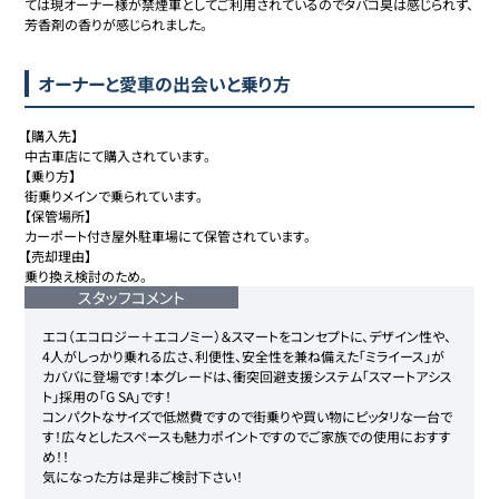
ては現オーナー様が禁煙車としてご利用されているのでタバコ臭は感じられず、
芳香剤の香りが感じられました。
オーナーと愛車の出会いと乗り方
【購入先】

中古車店にて購入されています。

【乗り方】

街乗りメインで乗られています。

【保管場所】

カーポート付き屋外駐車場にて保管されています。

【売却理由】

乗り換え検討のため。
スタッフコメント
エコ（エコロジー＋エコノミー）＆スマートをコンセプトに、デザイン性や、
4人がしっかり乗れる広さ、利便性、安全性を兼ね備えた「ミライース」が
カババに登場です！本グレードは、衝突回避支援システム「スマートアシス
ト」採用の「G SA」です！

コンパクトなサイズで低燃費ですので街乗りや買い物にピッタリな一台で
す！広々としたスペースも魅力ポイントですのでご家族での使用におすす
め！！

気になった方は是非ご検討下さい！