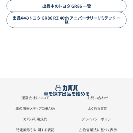
出品中の
トヨタ
GR86
一覧
出品中の
トヨタ
GR86
RZ 40th アニバーサリーリミテッド
一
覧
車を探す
出品を始める
運営会社について
お問い合わせ
車の情報メディアCABABA
よくある質問
カババ利用規約
プライバシーポリシー
特定商取引に関する表記
古物営業法に基づく表示