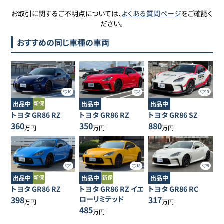
お取引に関するご不明点については、
よくある質問ページ
をご確認く
ださい。
おすすめの同じ車種の車両
10
8
10
出品中
出品中
出品中
トヨタ
GR86
RZ
トヨタ
GR86
RZ
トヨタ
GR86
SZ
360
350
880
万円
万円
万円
9
18
8
出品中
出品中
出品中
トヨタ
GR86
RZ
トヨタ
GR86
RZ イエ
トヨタ
GR86
RC
398
ローリミテッド
317
万円
万円
485
万円