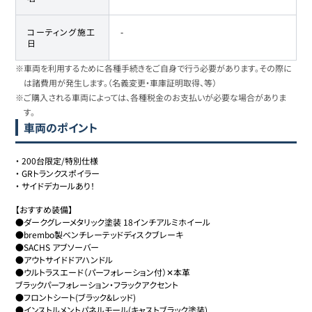
コーティング施工
-
日
※車両を利用するために各種手続きをご自身で行う必要があります。その際に
は諸費用が発生します。（名義変更・車庫証明取得、等）
※ご購入される車両によっては、各種税金のお支払いが必要な場合がありま
す。
車両のポイント
・
200台限定/特別仕様
・
GRトランクスポイラー
・
サイドデカールあり！
【おすすめ装備】

●ダークグレーメタリック塗装 18インチアルミホイール

●brembo製ベンチレーテッドディスクブレーキ

●SACHS アブソーバー

●アウトサイドドアハンドル

●ウルトラスエード（パーフォレーション付）✕本革

ブラックパーフォレーション・フラックアクセント

●フロントシート(ブラック&レッド)

●インストルメントパネルモール(キャストブラック塗装)
