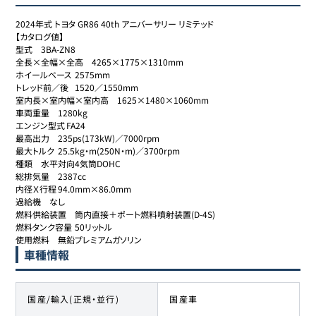
2024年式 トヨタ GR86 40th アニバーサリー リミテッド

【カタログ値】

型式	3BA-ZN8

全長×全幅×全高	4265×1775×1310mm

ホイールベース	2575mm

トレッド前／後	1520／1550mm

室内長×室内幅×室内高	1625×1480×1060mm

車両重量	1280kg

エンジン型式	FA24

最高出力	235ps(173kW)／7000rpm

最大トルク	25.5kg・m(250N・m)／3700rpm

種類	水平対向4気筒DOHC

総排気量	2387cc

内径Ｘ行程	94.0mm×86.0mm

過給機	なし

燃料供給装置	筒内直接＋ポート燃料噴射装置(D-4S)

燃料タンク容量	50リットル

使用燃料	無鉛プレミアムガソリン
車種情報
国産/輸入(正規・並行)
国産車