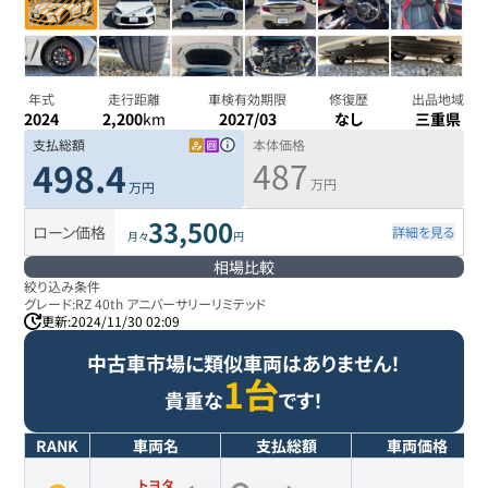
年式
走行距離
車検有効期限
修復歴
出品地域
2024
2,200
km
2027/03
なし
三重県
支払総額
本体価格
487
498.4
万円
万円
33,500
ローン価格
詳細を見る
月々
円
相場比較
絞り込み条件
グレード:
RZ 40th アニバーサリーリミテッド
更新:
2024/11/30 02:09
中古車市場に類似車両はありません！
1台
貴重な
です！
RANK
車両名
支払総額
車両価格
トヨタ