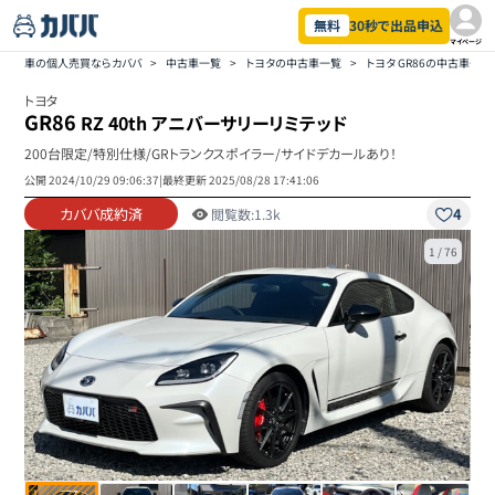
無料
30秒で出品申込
マイページ
車の個人売買ならカババ
>
中古車一覧
>
トヨタの中古車一覧
>
トヨタ GR86の中古車一覧
トヨタ
GR86
RZ 40th アニバーサリーリミテッド
200台限定/特別仕様/GRトランクスポイラー/サイドデカールあり！
公開
2024/10/29 09:06:37
|
最終更新
2025/08/28 17:41:06
カババ成約済
4
閲覧数:
1.3k
1
/
76