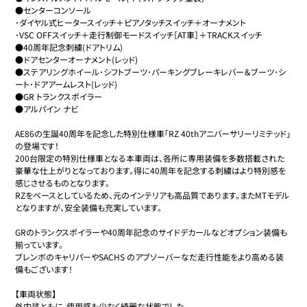
●センターコンソール

･ダイヤル式ヒータースイッチ＋ピアノタッチスイッチ＋オーナメント

･VSC OFFスイッチ＋走行制御モードスイッチ［AT車］＋TRACKスイッチ

●40周年記念刺繍(ドアトリム)

●ドアセンターオーナメント(レッド)

●ステアリングホイール･シフトブーツ･パーキングブレーキレバー＆ブーツ･シ
ート･ドアアームレスト(レッド)

●GR トランクスポイラー

●アルパイン ナビ

AE86の生誕40周年を記念した特別仕様車「RZ 40thアニバーサリーリミテッド」
の登場です！

200台限定の特別仕様車となる本車両は、各所に専用装備を多数搭載された
豪華な仕上がりとなっております。得に40周年を記念する刺繍はより特別感を
感じさせるものとなります。

RZをベースとしているため、元のインテリアも高品質であります。またMTモデル
となりますが、安全装備も充実しています。

GRのトランクスポイラーや40周年記念のサイドデカールなどオプション装備も
揃っています。

ブレンボのキャリパーやSACHS のアブソーバーなだ走行性能をより高める装
備もございます！

【車両状態】

外内装ともに、使用感も少なく綺麗な状態でした。
