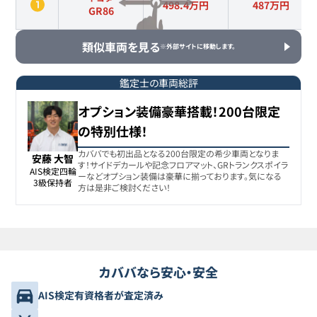
498.4万円
487
万円
GR86
類似車両を見る
※外部サイトに移動します。
鑑定士の車両総評
オプション装備豪華搭載！200台限定
の特別仕様！
カババでも初出品となる200台限定の希少車両となりま
安藤 大智
す！サイドデカールや記念フロアマット、GRトランクスポイラ
AIS検定四輪

ーなどオプション装備は豪華に揃っております。気になる
3級保持者
方は是非ご検討ください！
カババなら安心・安全
AIS検定有資格者が査定済み