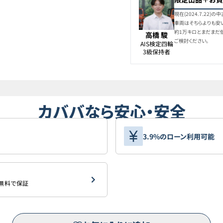
フォルクスワーゲン
8
T-Roc
現在(2024.7.22
車両はそちらよりも安
約1万キロとまだまだ
高橋 駿
フォルクスワーゲン
ご検討ください。
AIS検定四輪

9
T-Roc
3級保持者
フォルクスワーゲン
10
T-Roc
カババなら安心・安全
フォルクスワーゲン
11
T-Roc
3.9%のローン利用可能
フォルクスワーゲン
12
T-Roc
フォルクスワーゲン
13
を無料で保証
T-Roc