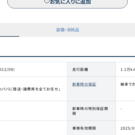
お気に入りに追加
装備・消耗品
022/09)
走行距離
1.1万k
新車時の保証
継承で
カババに陸送・諸費用を全てお任せ」
新車時の特別保証期
-
限
車検有効期限
2025/0