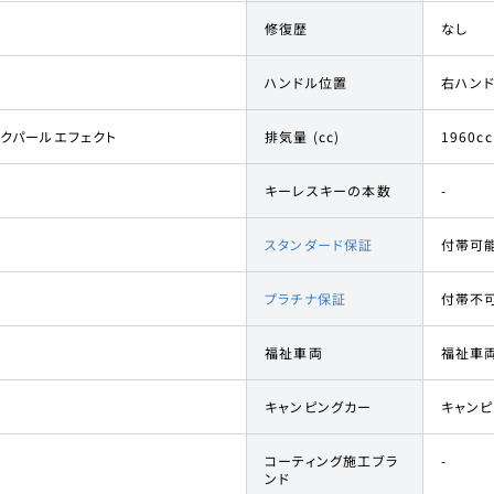
修復歴
なし
ハンドル位置
右ハン
ックパールエフェクト
排気量 (cc)
1960cc
キーレスキーの本数
-
スタンダード保証
付帯可
プラチナ保証
付帯不
福祉車両
福祉車
キャンピングカー
キャン
コーティング施工ブラ
-
ンド