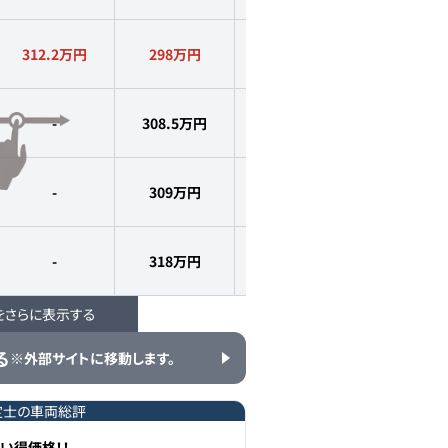
312.2万円
298
万円
2022
年式
1.1
万km
-
308.5
万円
2022
年式
1.0
万km
-
309
万円
2022
年式
1.2
万km
-
318
万円
2023
年式
1.1
万km
をさらに表示する
-
319.9
万円
2023
年式
1.0
万km
る
※外部サイトに移動します。
-
328
万円
2023
年式
1.3
万km
定士の車両総評
い得価格！！