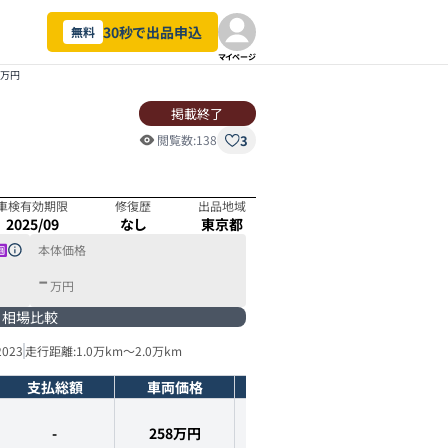
30秒で出品申込
無料
マイページ
98万円
掲載終了
3
閲覧数:
138
車検有効期限
修復歴
出品地域
2025/09
なし
東京都
本体価格
-
万円
相場比較
2023
走行距離:
1.0万km
～
2.0万km
支払総額
車両価格
年式
走行距離
-
258
万円
2022
年式
1.5
万km