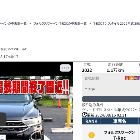
ワーゲンの中古車一覧
>
フォルクスワーゲン T-ROCの中古車一覧
>
T-ROC TDI スタイル 2022年式 2
工/取説,スペアキーあり
8 17:40:17
年式
走行距離
1
/
87
2022
1.1
万km
支払総額
-
万円
絞り込み条件
グレード:
TDI スタイル
年式:
2022
～
更新:
2024/08/15 02:11
RANK
車両名
フォルクスワーゲン
T-Roc