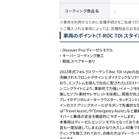
コーティング商品名
-
※車両を利用するために各種手続きをご自身で行う
※ご購入される車両によっては、各種税金のお支
車両のポイント
(T-ROC TDI スタイ
・
Discover Pro/ディーゼルモデル
・
キーパーコーティング施工
・
取説,スペアキーあり
2022年式フォルクスワーゲンT-Roc TDI styleの出
洗練されたフロントデザインとダイナミックなリヤ
おり、エンブレムを挟んで左右に配されたLEDス
ンニングライトにより、革新的で力強いイメージを
施したソフト素材やレザレットを採用し、質感が向上
プレイやデジタルメータークラスター、タッチコン
インのステアリングホイールがモダンで先進的な空
は「Travel Assist」や「Emergency Ass
イバーと乗員の安全を徹底的にサポートします。

本車両はディーゼルエンジンモデルとなっており
音も一度加速してしまえばかなり大人しい印象です。
ティングを施工されており、点検の方はディーラー
おります。
