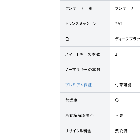
ワンオーナー車
ワンオーナー
トランスミッション
7AT
色
ディープブラ
スマートキーの本数
2
ノーマルキーの本数
-
プレミアム保証
付帯可能
禁煙車
〇
所有権解除要否
不要
リサイクル料金
預託済