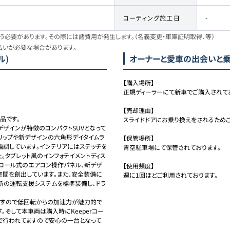
コーティング施工日
-
必要があります。その際には諸費用が発生します。（名義変更・車庫証明取得、等）
払いが必要な場合があります。
ル)
オーナーと愛車の出会いと
【購入場所】 

正規ディーラーにて新車でご購入されてお
【売却理由】 

品です。

スライドドアにお乗り換えをされるためご
デザインが特徴のコンパクトSUVとなって
トリップや新デザインの六角形デイタイムラ
【保管場所】 

強調しています。インテリアにはステッチを
青空駐車場にて保管されております。

。タブレット風のインフォテイメントディス
トロール式のエアコン操作パネル、新デザ
【使用頻度】

間を創出しています。また、安全装備に
週に1回ほどご利用されております。
ist」など最新の運転支援システムを標準装備し、ドラ
ますので低回転からの加速力が魅力的で
そして本車両は購入時にKeeperコー
で行われてますので安心の一台となって