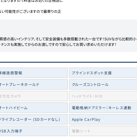
担となりますので料金はお近くの正規店に
ない可能性がございますので最寄りの正
質感の高いインテリア、そして安全装備も多数搭載された一台です！SUVながら比較的小
テナンスも実施してからのお渡しですので安心してお買い求めいただけます！
車線逸脱警報
ブラインドスポット支援
オートブレーキホールド
クルーズコントロール
全方位カメラ
ヘッドライト：HID
オートハイビーム
電動格納ドアミラー：キーレス連動
ドライブレコーダー (SDカードなし)
Apple CarPlay
USB入力端子
電動シート