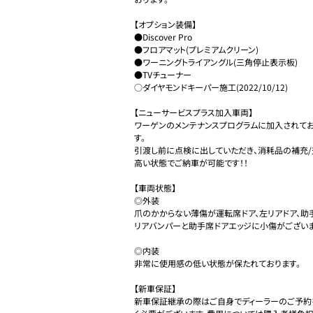
【オプション装備】

●Discover Pro

●フロアマット(プレミアムクリーン)

●ワーニングトライアングル(三角停止表示板)

●TVチューナー

○ダイヤモンドキーパー施工(2022/10/12)

【ニューサービスプラス加入車両】

ワーゲンのメンテナンスプログラムに加入されてお
す。

引渡し前に点検に出していただき、消耗品の補充
高い状態でご納車が可能です！！

【車両状態】

◎外装

爪のかからない薄傷が運転席ドア、左リアドア、助手
リアバンパーと助手席ドアエッジに小傷がございます
◎内装

非常に使用感の低い状態が保たれております。

【新車保証】

新車保証継承の際はご自身でディーラーのご予約