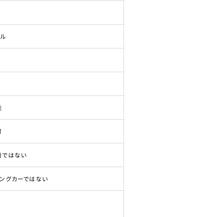
ドル
能
可
両ではない
ピングカーではない