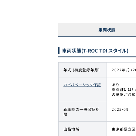
車両状態
車両状態
(T-ROC TDI スタイル)
年式 (初度登録年月)
2022年式 (2
カババベーシック保証
あり
※保証には「
の選択が必須
新車時の一般保証期
2025/09
限
出品地域
東京都足立区