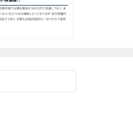
-
329
万円
2022
年式
2.0
万km
)の中古車市場では類似車両が309万円で流通しており、本
いカババならではの価格となっております！走行距離が
低走行であり、状態も比較的良好な一台ですので是非
-
329.3
万円
2022
年式
1.2
万km
-
329.9
万円
2023
年式
1.1
万km
-
348
万円
2022
年式
1.2
万km
-
358
万円
2023
年式
1.0
万km
-
358
万円
2023
年式
1.3
万km