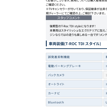
く必要がございます。費用については購入者様負
ご確認ください。

※TVキャンセラーが付いており、保証継承が出来
規ディーラーにてご確認の上、ご検討下さいませ。
スタッフコメント
後期型のT-Roc TDI styleになります！

本車両はスタイリッシュなエクステリアに加え、
ジンならではの走りも楽しめる一台です！メン
車両装備
(T-ROC TDI スタイル)
誤発進抑制機能
電動パーキングブレーキ
バックカメラ
オートライト
カーナビ
Bluetooth