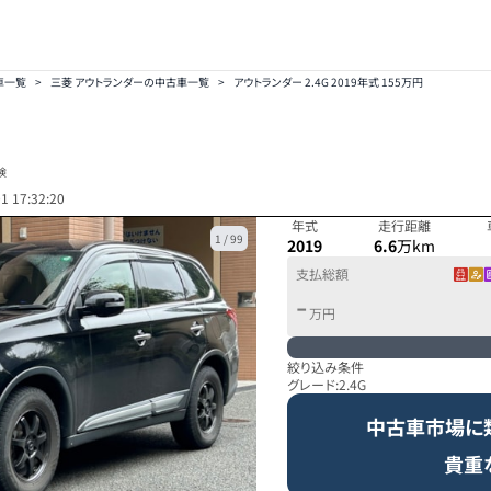
車一覧
>
三菱 アウトランダーの中古車一覧
>
アウトランダー 2.4G 2019年式 155万円
検
1 17:32:20
年式
走行距離
1
/
99
2019
6.6
万km
支払総額
-
万円
絞り込み条件
グレード:
2.4G
中古車市場に
貴重