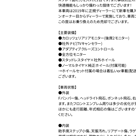
快適機能もしっかり備わった個体でございます！

本車両は2019年に正規ディーラーにて新車を購入
ンオーナー目からディーラーで実施しており、車両コ
この度はお乗り換えのため売却でございます。

【主要装備】

●カロッツェリアリアモニター(後席2モニター)

●社外ナビ(TVキャンセラー)

●アダプティブクルーズコントロール

●全方位モニター

●スタッドレスタイヤ×社外ホイール

●ノーマルタイヤ×純正ホイール(付属可能)

→ホイールセット付属の場合は着払いor車載(配
ございます。

【車両状態】

●外装

Fバンパー傷、ヘッドライト飛石、ボンネット飛石、
ます。またフロントエンブレム周りは多少の劣化が見
ほかにも走行距離、年式相応の傷はございますの
ください。

●内装

助手席ステップ小傷、天張汚れ、リアゲート傷、ラ