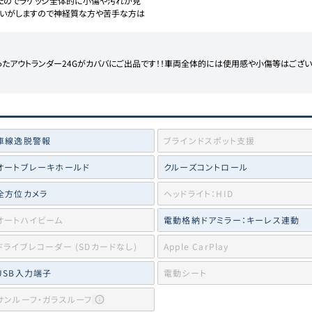
たのでラゲッジ全体的に小傷や汚れが見
匂いがしますので神経質な方や苦手な方は
ったアウトランダー24Gがカババにご出品です！！車両全体的には使用感や小傷等はござ
車線逸脱警報
ブラインドスポット支援
オートブレーキホールド
クルーズコントロール
全方位カメラ
ヘッドライト：HID
オートハイビーム
電動格納ドアミラー：キーレス連動
ドライブレコーダー (SDカードなし)
Apple CarPlay
USB入力端子
電動シート
サンルーフ・ガラスルーフ