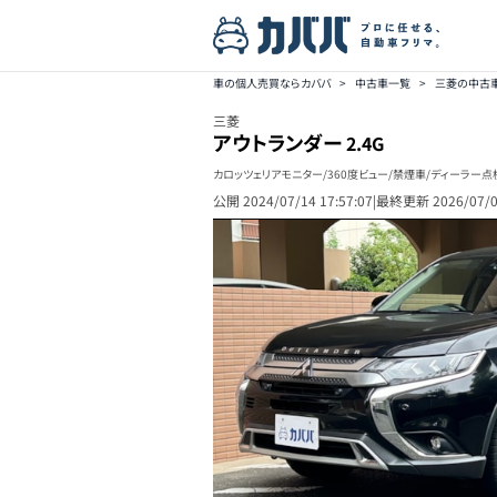
車の個人売買ならカババ
>
中古車一覧
>
三菱の中古
三菱
アウトランダー
2.4G
カロッツェリアモニター/360度ビュー/禁煙車/ディーラー点
公開
2024/07/14 17:57:07
|
最終更新
2026/07/0