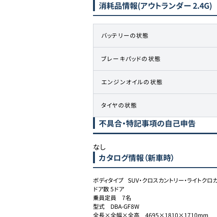
消耗品情報
(アウトランダー 2.4G)
バッテリーの状態
ブレーキパッドの状態
エンジンオイルの状態
タイヤの状態
不具合・特記事項の自己申告
なし
カタログ情報（新車時）
ボディタイプ	SUV・クロスカントリー・ライトクロカン

ドア数	5ドア

乗員定員	7名

型式	DBA-GF8W

全長×全幅×全高	4695×1810×1710mm
