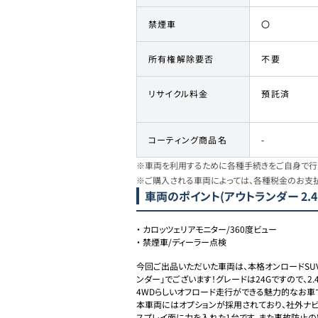
禁煙車
〇
所有権解除要否
不要
リサイクル料金
預託済
コーティング商品名
-
※車両を利用するために各種手続きをご自身で行う
※ご購入される車両によっては、各種税金のお支
車両のポイント
(アウトランダー 2.4
・
カロッツェリアモニター/360度ビュー
・
禁煙車/ディーラー点検
今回ご出品いただいた車両は、本格オンロードSU
ンダー」でございます！グレードは24Gですので、2
4WDらしいオフロード走行ができる魅力的なお車で
本車両にはオプションが採用されており、社外ナビ
スプレイ面に力を入れた1台です。また事故防止の