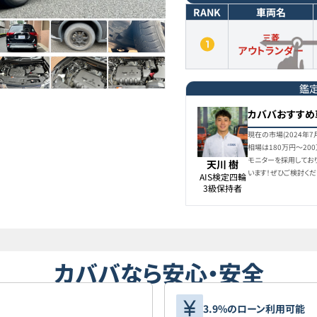
RANK
車両名
三菱
アウトランダー
鑑
カババおすすめ
現在の市場(2024年
相場は180万円〜20
モニターを採用してお
天川 樹
います！ぜひご検討くだ
AIS検定四輪

3級保持者
カババなら安心・安全
3.9%のローン利用可能