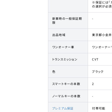
※保証には「
の選択が必須
新車時の一般保証期
-
限
出品地域
東京都小金井
ワンオーナー車
ワンオーナー
トランスミッション
CVT
色
ブラック
スマートキーの本数
2
ノーマルキーの本数
-
プレミアム保証
付帯可能