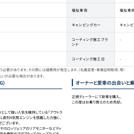
福祉車両
福祉車
キャンピングカー
キャン
コーティング施工ブラ
-
ンド
コーティング施工日
-
必要があります。その際には諸費用が発生します。（名義変更・車庫証明取得、等）
払いが必要な場合があります。
G)
オーナーと愛車の出会いと
正規ディーラーにて新車を購入。

この度はお乗り換えのため売却。
Vとして強い人気を維持している「アウトラ
.4L直列4気筒エンジンを搭載した力強く、
ございます。

やカロッツェリアのリアモニターなどディ
安全機能やアダプティブクルーズなどの