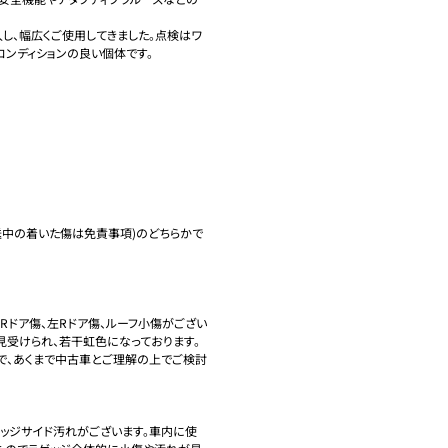
し、幅広くご使用してきました。点検はワ
ンディションの良い個体です。

送中の着いた傷は免責事項)のどちらかで
右Rドア傷、左Rドア傷、ルーフ小傷がござい
受けられ、若干虹色になっております。

で、あくまで中古車とご理解の上でご検討
ゲッジサイド汚れがございます。車内に使