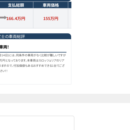
支払総額
車両価格
年式
走行距離
166.4万円
155
万円
2019
年式
6.6
万km
定士の車両総評
車両！
7月14日)には、同条件の車両がなく比較が難しいですが
0万円となっております。本車両はカロッツェリアのリア
りますので、付加価値もあるおすすめできる1台でござ
さい！！