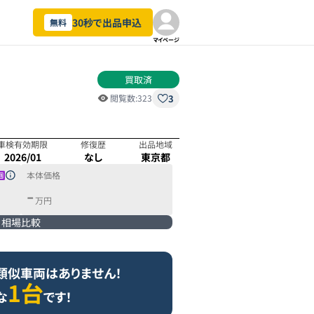
30秒で出品申込
無料
マイページ
買取済
3
閲覧数:
323
車検有効期限
修復歴
出品地域
2026/01
なし
東京都
本体価格
-
万円
相場比較
類似車両はありません！
1台
な
です！