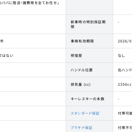
カババに陸送・諸費用を全てお任せ」
新車時の特別保証期
-
限
市
車検有効期限
2026/0
ではない
修復歴
なし
ハンドル位置
右ハン
排気量 (cc)
2350cc
キーレスキーの本数
-
スタンダード保証
付帯可
プラチナ保証
付帯不