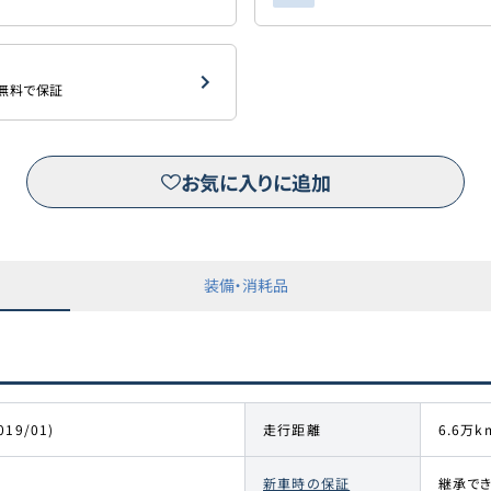
を無料で保証
お気に入りに追加
装備・消耗品
019/01)
走行距離
6.6万k
新車時の保証
継承で