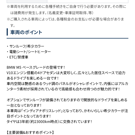
※車両を利用するために各種手続きをご自身で行う必要があります。その際に
は諸費用が発生します。（名義変更・車庫証明取得、等）
※ご購入される車両によっては、各種税金のお支払いが必要な場合がありま
す。
車両のポイント
・
サンルーフ/希少カラー
・
電動シート/シートヒーター
・
ETC/禁煙車
BMW M5 ベースグレードの登場です！

V10エンジン搭載の4ドアセダンは大変珍しく、広々とした居住スペースで迫力
あるドライブを楽しめる一台です！

車内空間は艶感のあるウッド調のパネルがオシャレポイントで、内張にはアルカ
ンターラ素材が採用されているので高級感も合わせ持つのが魅力的です！

オプションでサンルーフが装備されておりますので開放的なドライブを楽しめる
一台となっております！

本車両は「インディアナポリスレッド」となっており、かわいらしい希少カラーが注
目ポイントとなっております！

タイヤは3年前（約23000km時点）に交換されています！

【主要装備&おすすめポイント】
