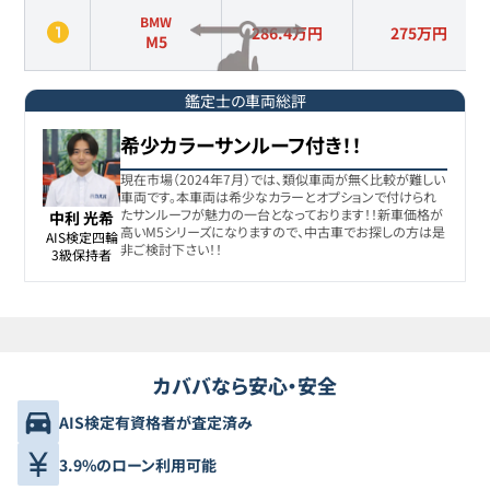
BMW
286.4万円
275
万円
M5
鑑定士の車両総評
希少カラーサンルーフ付き！！
現在市場（2024年7月）では、類似車両が無く比較が難しい
車両です。本車両は希少なカラーとオプションで付けられ
たサンルーフが魅力の一台となっております！！新車価格が
中利 光希
高いM5シリーズになりますので、中古車でお探しの方は是
AIS検定四輪

非ご検討下さい！！
3級保持者
カババなら安心・安全
AIS検定有資格者が査定済み
3.9%のローン利用可能