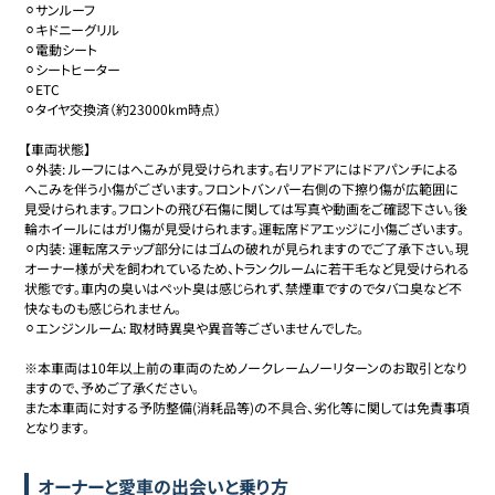
⚪︎サンルーフ

⚪︎キドニーグリル

⚪︎電動シート

⚪︎シートヒーター

⚪︎ETC

⚪︎タイヤ交換済（約23000km時点）

【車両状態】

⚪︎外装: ルーフにはへこみが見受けられます。右リアドアにはドアパンチによる
へこみを伴う小傷がございます。フロントバンパー右側の下擦り傷が広範囲に
見受けられます。フロントの飛び石傷に関しては写真や動画をご確認下さい。後
輪ホイールにはガリ傷が見受けられます。運転席ドアエッジに小傷ございます。

⚪︎内装: 運転席ステップ部分にはゴムの破れが見られますのでご了承下さい。現
オーナー様が犬を飼われているため、トランクルームに若干毛など見受けられる
状態です。車内の臭いはペット臭は感じられず、禁煙車ですのでタバコ臭など不
快なものも感じられません。

⚪︎エンジンルーム: 取材時異臭や異音等ございませんでした。

※本車両は10年以上前の車両のためノークレームノーリターンのお取引となり
ますので、予めご了承ください。

また本車両に対する予防整備(消耗品等)の不具合、劣化等に関しては免責事項
となります。
オーナーと愛車の出会いと乗り方