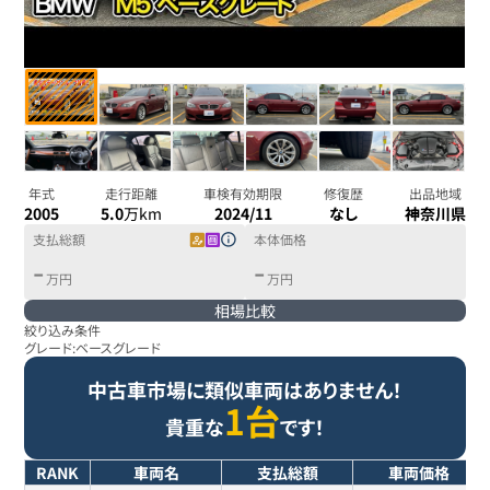
年式
走行距離
車検有効期限
修復歴
出品地域
2005
5.0
万km
2024/11
なし
神奈川県
支払総額
本体価格
-
-
万円
万円
相場比較
絞り込み条件
グレード:
ベースグレード
中古車市場に類似車両はありません！
1台
貴重な
です！
RANK
車両名
支払総額
車両価格