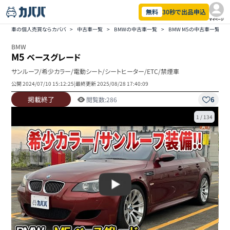
無料
30秒で出品申込
マイページ
車の個人売買ならカババ
>
中古車一覧
>
BMWの中古車一覧
>
BMW M5の中古車一覧
>
BMW
M5
ベースグレード
サンルーフ/希少カラー/電動シート/シートヒーター/ETC/禁煙車
公開
2024/07/10 15:12:25
|
最終更新
2025/08/28 17:40:09
掲載終了
6
閲覧数:
286
1
/
134