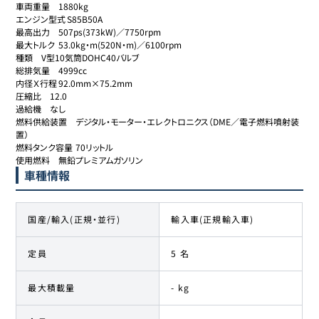
車両重量	1880kg 

エンジン型式	S85B50A

最高出力	507ps(373kW)／7750rpm

最大トルク	53.0kg・m(520N・m)／6100rpm

種類	V型10気筒DOHC40バルブ

総排気量	4999cc

内径Ｘ行程	92.0mm×75.2mm

圧縮比	12.0

過給機	なし

燃料供給装置	デジタル・モーター・エレクトロニクス（DME／電子燃料噴射装
置）

燃料タンク容量	70リットル

使用燃料	無鉛プレミアムガソリン
車種情報
国産/輸入(正規・並行)
輸入車(正規輸入車)
定員
5 名
最大積載量
- kg