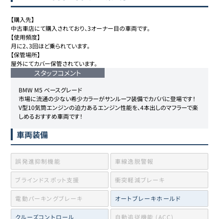
【購入先】

中古車店にて購入されており、3オーナー目の車両です。

【使用頻度】

月に2、3回ほど乗られています。

【保管場所】

屋外にてカバー保管されています。
スタッフコメント
BMW M5 ベースグレード

市場に流通の少ない希少カラーがサンルーフ装備でカババに登場です！

V型10気筒エンジンの迫力あるエンジン性能を、4本出しのマフラーで楽
しめるおすすめ車両です！
車両装備
誤発進抑制機能
車線逸脱警報
ブラインドスポット支援
衝突軽減ブレーキ
電動パーキングブレーキ
オートブレーキホールド
クルーズコントロール
自動追従機能 (ACC)