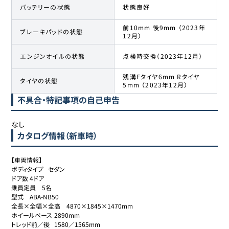
バッテリーの状態
状態良好
前10mm 後9mm （2023年
ブレーキパッドの状態
12月）
エンジンオイルの状態
点検時交換（2023年12月）
残溝Fタイヤ6mm Rタイヤ
タイヤの状態
5mm （2023年12月）
不具合・特記事項の自己申告
なし
カタログ情報（新車時）
【車両情報】

ボディタイプ	セダン

ドア数	4ドア

乗員定員	5名

型式	ABA-NB50

全長×全幅×全高	4870×1845×1470mm

ホイールベース	2890mm

トレッド前／後	1580／1565mm
