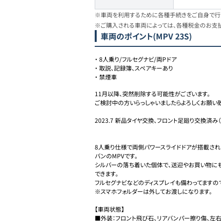
※車両を利用するために各種手続きをご自身で行う
※ご購入される車両によっては、各種税金のお支
車両のポイント
(MPV 23S)
・
8人乗り/フルセグナビ/両Pドア
・
取説、記録簿、スペアキーあり
・
禁煙車
11月以降、突然削除する可能性がございます。

ご検討中の方いらっしゃいましたらよろしくお願い致
2023.7 新品タイヤ交換、フロント足廻り交換済み
8人乗り仕様で両側パワースライドドアが搭載され
バンのMPVです。

シルバーの落ち着いた個体で、送迎やお買い物に
できます。

フルセグナビなどのディスプレイも備わってますので
※スマホフォルダーは外してお渡しになります。

【車両状態】

■外装：フロント飛び石、リアバンパー擦り傷、左