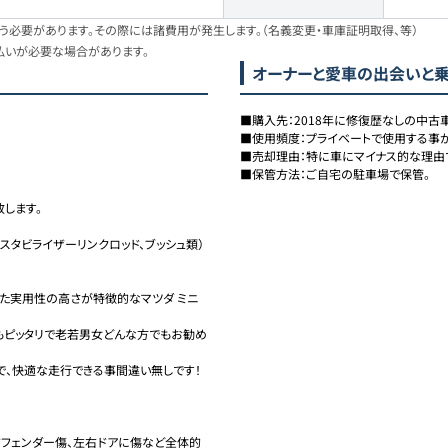
必要があります。その際には諸費用が発生します。（名義変更・車庫証明取得、等）
払いが必要な場合があります。
オーナーと愛車の出会いと
■購入先：2018年に修復歴なしの中古車
■使用頻度：プライベートで使用する事が
■売却理由：特に車にマイナス的な理由で
■保管方法：ご自宅の駐車場で保管。
します。

（スタビライザーリンクロッド、ブッシュ類）

た実用性の高さが特徴的なマツダ ミニ
もピッタリで老若男女どんな方でもお勧め
、快適な走行できる事間違い無しです！

右フェンダー傷、左右ドアに傷など全体的