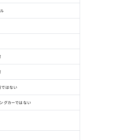
ドル
可
可
両ではない
ピングカーではない