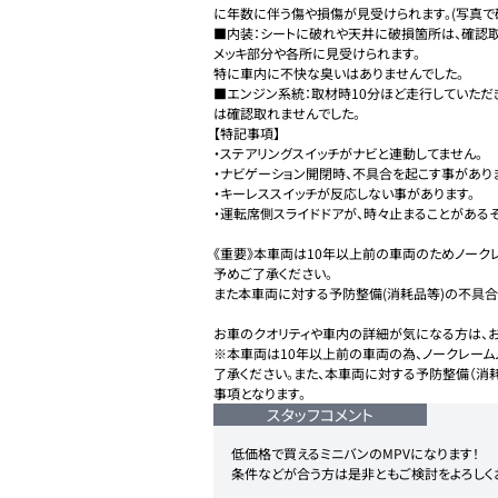
に年数に伴う傷や損傷が見受けられます。(写真で確
■内装：シートに破れや天井に破損箇所は、確認
メッキ部分や各所に見受けられます。

特に車内に不快な臭いはありませんでした。

■エンジン系統：取材時10分ほど走行していただ
は確認取れませんでした。

【特記事項】

・ステアリングスイッチがナビと連動してません。

・ナビゲーション開閉時、不具合を起こす事がありま
・キーレススイッチが反応しない事があります。

・運転席側スライドドアが、時々止まることがあるそ
《重要》本車両は10年以上前の車両のためノークレ
予めご了承ください。

また本車両に対する予防整備(消耗品等)の不具合
お車のクオリティや車内の詳細が気になる方は、お
※本車両は10年以上前の車両の為、ノークレーム
了承ください。また、本車両に対する予防整備（消
事項となります。
スタッフコメント
低価格で買えるミニバンのMPVになります！

条件などが合う方は是非ともご検討をよろしく