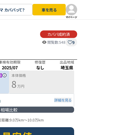
マ カババって？
車を売る
マイページ
カババ成約済
9
閲覧数:
548
車検有効期限
修復歴
出品地域
2025/07
なし
埼玉県
本体価格
8
万円
詳細を見る
円
相場比較
行距離:
9.0万km
～
10.0万km