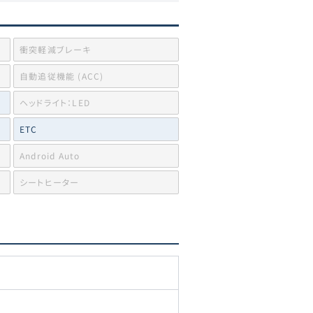
衝突軽減ブレーキ
自動追従機能 (ACC)
ヘッドライト：LED
ETC
Android Auto
シートヒーター