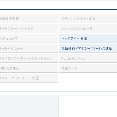
車線逸脱警報
ブラインドスポット支援
オートブレーキホールド
クルーズコントロール
全方位カメラ
ヘッドライト：HID
オートハイビーム
電動格納ドアミラー：キーレス連動
ドライブレコーダー (SDカードなし)
Apple CarPlay
USB入力端子
電動シート
サンルーフ・ガラスルーフ
-
-