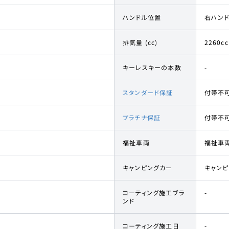
ハンドル位置
右ハン
排気量 (cc)
2260cc
キーレスキーの本数
-
スタンダード保証
付帯不
プラチナ保証
付帯不
福祉車両
福祉車
キャンピングカー
キャン
コーティング施工ブラ
-
ンド
コーティング施工日
-