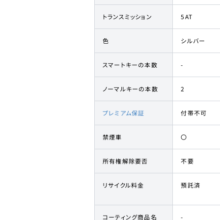
トランスミッション
5AT
色
シルバー
スマートキーの本数
-
ノーマルキーの本数
2
プレミアム保証
付帯不可
禁煙車
〇
所有権解除要否
不要
リサイクル料金
預託済
コーティング商品名
-