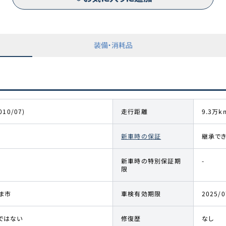
装備・消耗品
010/07)
走行距離
9.3万k
新車時の保証
継承で
新車時の特別保証期
-
限
ま市
車検有効期限
2025/0
ではない
修復歴
なし