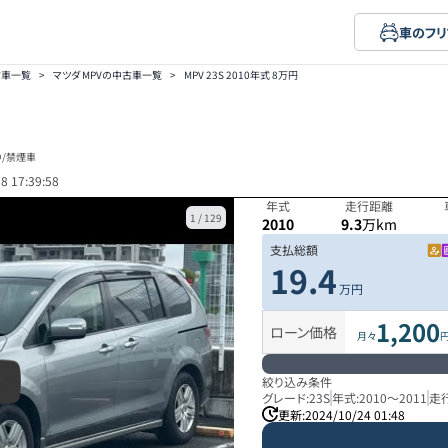
車のフリ
古車一覧
>
マツダ MPVの中古車一覧
>
MPV 23S 2010年式 8万円
り/禁煙車
8 17:39:58
年式
走行距離
1
/
129
2010
9.3
万km
支払総額
19.4
万円
1,200
ローン価格
月々
絞り込み条件
グレード:
23S
年式:
2010
～
2011
走
更新:
2024/10/24 01:48