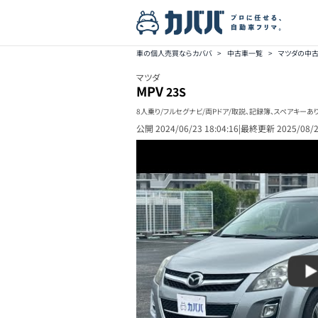
車の個人売買ならカババ
>
中古車一覧
>
マツダの中
マツダ
MPV
23S
8人乗り/フルセグナビ/両Pドア/取説、記録簿、スペアキーあ
公開
2024/06/23 18:04:16
|
最終更新
2025/08/2