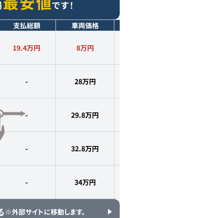
最安値
場
です！
支払総額
車両価格
年式
走行距離
19.4万円
8
万円
2010
年式
9.3
万km
-
28
万円
2011
年式
9.7
万km
-
29.8
万円
2011
年式
9.5
万km
-
32.8
万円
2010
年式
9.9
万km
-
34
万円
2010
年式
9.2
万km
る
※外部サイトに移動します。