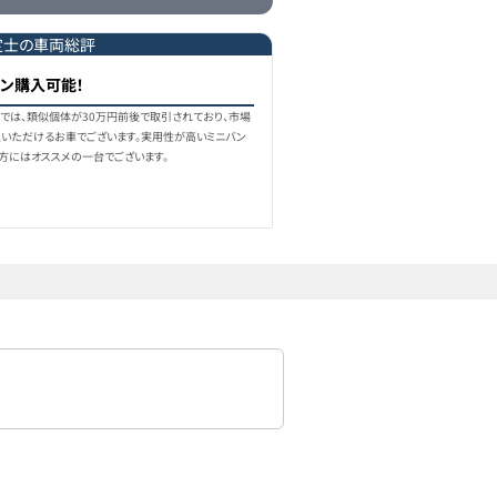
定士の車両総評
ン購入可能！
月)では、類似個体が30万円前後で取引されており、市場
いただけるお車でございます。実用性が高いミニバン
方にはオススメの一台でございます。