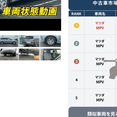
中古車市
RANK
車両名
マツダ
MPV
マツダ
MPV
マツダ
MPV
マツダ
4
MPV
マツダ
5
MPV
類似車両を見