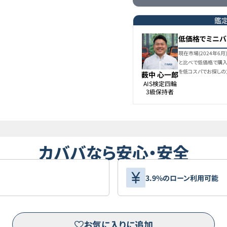
鑑
低価格でミニバ
現在市場(2024年6
と比べで低価格で購入
を低コスパでお探しの
薮中 心一郎
AIS検定四輪

3級保持者
カババなら安心・安全
3.9%のローン利用可能
お気に入りに追加