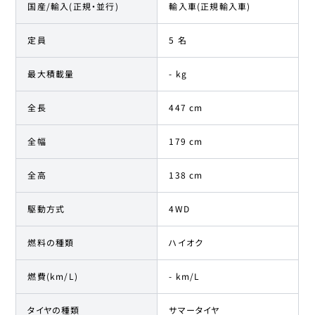
国産/輸入(正規・並行)
輸入車(正規輸入車)
定員
5 名
最大積載量
- kg
全長
447 cm
全幅
179 cm
全高
138 cm
駆動方式
4WD
燃料の種類
ハイオク
燃費(km/L)
- km/L
タイヤの種類
サマータイヤ