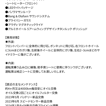
・シートヒーター（フロント）

●LEDライトパッケージ

●パノラマサンルーフ

●Bang & Olufsen サウンドシステム 

●プライバシーガラス 

●アウディ マグネティックライド

●アルミホイール 5アームウィングデザインチタンルック ポリッシュド

【車両状態】

◉外装:

フロントバンパーに全体的に飛び石、ボンネットに飛び石、右フロントホイール
に3cmほどのガリ傷、左前後ホイールに全体的にガリ傷、左右2~3cmほどのサ
イドミラーに傷がございます。

◉内装:

運転席乗り込み口に線傷、助手席シートに使用に伴うシワがございます。

運転席は純正シートに交換してお渡しいたします。

【直近の主なメンテナンス】

約4ヶ月又は4000km毎目安にオイル交換

オイル交換２回ごとにオイルフィルター交換

2023年5月 バッテリー新品交換

2023年6月 スピードセンサー新品交換

2024年1月タイヤ新品交換アライメント調整
