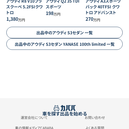
アウディ
R8
V10プラ
アウディ
Q2
35 TDI
アウディ
A3スポーツ
スクーペ 5.2FSIクワ
スポーツ
バック
40TFSI クワ
トロ
198
トロ アドバンスト
万円
1,380
270
万円
万円
出品中の
アウディ
S3セダン
一覧
出品中の
アウディ
S3セダン
YANASE 100th limited
一覧
車を探す
出品を始める
運営会社について
お問い合わせ
車の情報メディアCABABA
よくある質問