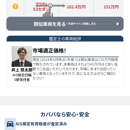
アウディ
162.4万円
151
万円
S3セダン
類似車両を見る
※外部サイトに移動します。
鑑定士の車両総評
市場適正価格！
現在（2024年6月時点）市場では類似車両は230万円程度
で取引されています。本車両はそれより45万円ほど安い金
額でご出品いただいております。市場にあまり出回ってい
井上 悠太郎
ない車両となっていますので、気になる方はぜひご検討く
AIS検定四輪

ださい！
3級保持者
カババなら安心・安全
AIS検定有資格者が査定済み