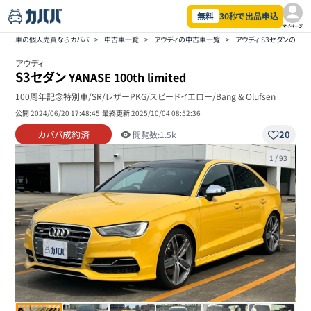
無料
30秒で出品申込
マイページ
車の個人売買ならカババ
>
中古車一覧
>
アウディの中古車一覧
>
アウディ S3セダンの中
アウディ
S3セダン
YANASE 100th limited
100周年記念特別車/SR/レザーPKG/スピードイエロー/Bang & Olufsen
公開
2024/06/20 17:48:45
|
最終更新
2025/10/04 08:52:36
カババ成約済
20
閲覧数:
1.5k
1
/
93