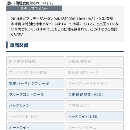
週に2回程度使用されています。
スタッフコメント
2014年式アウディ・S3セダン YANASE100th Limitedがカババに登場！

本車両は特別仕様車となっていますので、市場にもほとんど出回っていな
い車両となっていますので、こちらの仕様を探されている方はぜひご検討
ください！
車両装備
誤発進抑制機能
車線逸脱警報
ブラインドスポット支援
衝突軽減ブレーキ
電動パーキングブレーキ
オートブレーキホールド
クルーズコントロール
自動追従機能 (ACC)
バックカメラ
全方位カメラ
ヘッドライト：HID
ヘッドライト：LED
オートライト
オートハイビーム