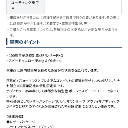
コーティング施工
-
日
※車両を利用するために各種手続きをご自身で行う必要があります。その際に
は諸費用が発生します。（名義変更・車庫証明取得、等）
※ご購入される車両によっては、各種税金のお支払いが必要な場合がありま
す。
車両のポイント
・
100周年記念特別車/SR/レザーPKG
・
スピードイエロー/Bang & Olufsen
本車両は屋内駐車場保管のため良好な状態を保たれています。

圧倒的パフォーマンスとプレミアムコンパクトの資質を併せもつAudiS3に、ヤナ
セ創立100周年記念の特別限定車です。

ボディカラーはAudiとしては稀少な特別色 ポルシェスピードイエローとなって
います。

特別装備としてレザーパッケージやパノラマサンルーフ、アウディマグネティック
ライドなど魅力のアイテムが装備された特別限定車にふさわしい車両です。

【標準装備】

◉レザーパッケージ

・ファインナッパレザー（ブラック）
