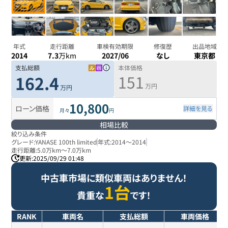
年式
走行距離
車検有効期限
修復歴
出品地域
2014
7.3
万km
2027/06
なし
東京都
支払総額
本体価格
151
162.4
万円
万円
10,800
ローン価格
詳細を見る
月々
円
相場比較
絞り込み条件
グレード:
YANASE 100th limited
年式:
2014
～
2014
走行距離:
5.0万km
～
7.0万km
更新:
2025/09/29 01:48
中古車市場に類似車両はありません！
1台
貴重な
です！
RANK
車両名
支払総額
車両価格