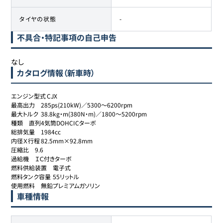
タイヤの状態
-
不具合・特記事項の自己申告
なし
カタログ情報（新車時）
エンジン型式	CJX

最高出力	285ps(210kW)／5300～6200rpm

最大トルク	38.8kg・m(380N・m)／1800～5200rpm

種類	直列4気筒DOHCICターボ

総排気量	1984cc

内径Ｘ行程	82.5mm×92.8mm

圧縮比	9.6

過給機	ＩＣ付きターボ

燃料供給装置	電子式

燃料タンク容量	55リットル

使用燃料	無鉛プレミアムガソリン
車種情報