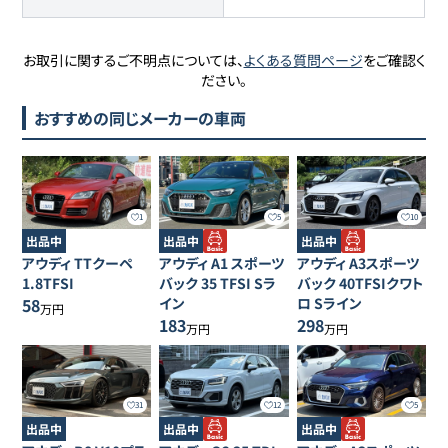
お取引に関するご不明点については、
よくある質問ページ
をご確認く
ださい。
おすすめの同じメーカーの車両
1
5
10
出品中
出品中
出品中
アウディ
TTクーペ
アウディ
A1 スポーツ
アウディ
A3スポーツ
1.8TFSI
バック
35 TFSI Sラ
バック
40TFSIクワト
58
イン
ロ Sライン
万円
183
298
万円
万円
31
12
5
出品中
出品中
出品中