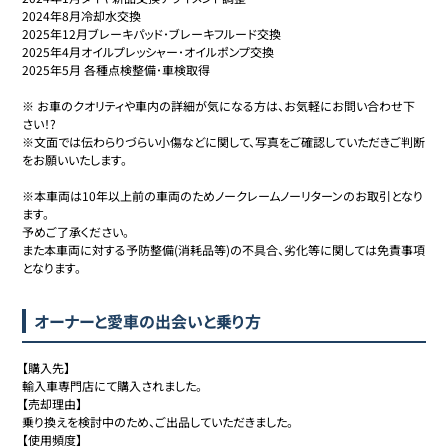
2024年8月冷却水交換

2025年12月ブレーキパッド･ブレーキフルード交換

2025年4月オイルプレッシャー･オイルポンプ交換

2025年5月 各種点検整備･車検取得

※ お車のクオリティや車内の詳細が気になる方は、お気軽にお問い合わせ下
さい！?

※文面では伝わらりづらい小傷などに関して、写真をご確認していただきご判断
をお願いいたします。

※本車両は10年以上前の車両のためノークレームノーリターンのお取引となり
ます。

予めご了承ください。

また本車両に対する予防整備(消耗品等)の不具合、劣化等に関しては免責事項
となります。
オーナーと愛車の出会いと乗り方
【購入先】

輸入車専門店にて購入されました。

【売却理由】

乗り換えを検討中のため、ご出品していただきました。

【使用頻度】
