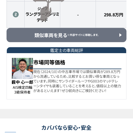
ジープ
ラングラーアンリミ
-
298.8
万円
テッド
類似車両を見る
※外部サイトに移動します。
鑑定士の車両総評
市場同等価格
現在（2024/10）の中古車市場では類似車両が289.8万円
から流通しているため、比較するとお買い得な車両となっ
ています。同時にサンライダールーフやG003のマッドテレ
薮中 心一郎
ーンタイヤも装着していることを考えると、値段以上の魅力
AIS検定四輪

があるといえます！ぜひ前向きにご検討ください！
3級保持者
カババなら安心・安全