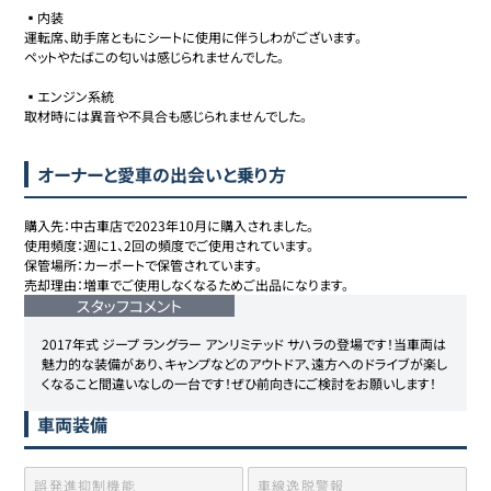
▪️内装

運転席、助手席ともにシートに使用に伴うしわがございます。

ペットやたばこの匂いは感じられませんでした。

▪️エンジン系統

取材時には異音や不具合も感じられませんでした。
オーナーと愛車の出会いと乗り方
購入先：中古車店で2023年10月に購入されました。

使用頻度：週に1、2回の頻度でご使用されています。

保管場所：カーポートで保管されています。

売却理由：増車でご使用しなくなるためご出品になります。
スタッフコメント
2017年式 ジープ ラングラー アンリミテッド サハラの登場です！当車両は
魅力的な装備があり、キャンプなどのアウトドア、遠方へのドライブが楽し
車両装備
誤発進抑制機能
車線逸脱警報