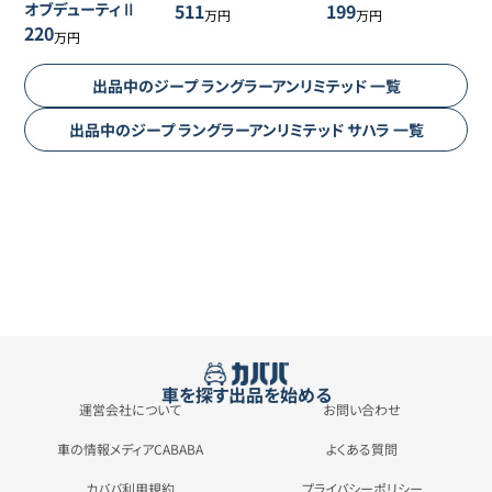
オブデューティⅡ
511
199
万円
万円
220
万円
出品中の
ジープ
ラングラーアンリミテッド
一覧
出品中の
ジープ
ラングラーアンリミテッド
サハラ
一覧
車を探す
出品を始める
運営会社について
お問い合わせ
車の情報メディアCABABA
よくある質問
カババ利用規約
プライバシーポリシー