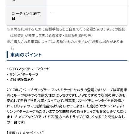
コーティング施工
-
日
※車両を利用するために各種手続きをご自身で行う必要があります。その際に
は諸費用が発生します。（名義変更・車庫証明取得、等）
※ご購入される車両によっては、各種税金のお支払いが必要な場合がありま
す。
車両のポイント
・
G003マッドテレーンタイヤ
・
サンライダールーフ
・
点検記録簿あり
2017年式 ジープ ラングラー アンリミテッド サハラの登場です！ジープは軍用車
両にルーツを持つので耐久性はばっちりですし、4WDですので状態の悪い道も
安心して走行できるお車となっていて、当車両はマッドテレーンタイヤを装備さ
れておりますので、走破性能もより高く、かっこよさにも磨きがかかっています！
サンライダールーフもございますので開放感のあるドライブもお楽しみいただけ
ます！キャンプなどのアウトドア、遠方へのドライブが楽しくなること間違いなし
の一台です！

【車両おすすめポイント】
