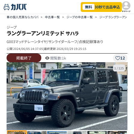
無料
30秒で出品申込
マイページ
車の個人売買ならカババ
>
中古車一覧
>
ジープの中古車一覧
>
ジープ ラングラーアンリミ
ジープ
ラングラーアンリミテッド
サハラ
G003マッドテレーンタイヤ/サンライダールーフ/点検記録簿あり
公開
2024/06/05 14:37:05
|
最終更新
2026/03/29 19:25:15
掲載終了
12
閲覧数:
1k
1
/
125