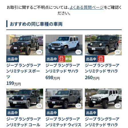
お取引に関するご不明点については、
よくある質問ページ
をご確認く
ださい。
おすすめの同じ車種の車両
5
3
2
出品中
出品中
出品中
ジープ
ラングラーア
ジープ
ラングラーア
ジープ
ラングラーア
ンリミテッド
スポー
ンリミテッド
サハラ
ンリミテッド
サハラ
ツ
698
260
万円
万円
199
万円
2
4
4
出品中
出品中
出品中
ジープ
ラングラーア
ジープ
ラングラーア
ジープ
ラングラーア
ンリミテッド
コール
ンリミテッド
ウィリス
ンリミテッド
サハラ