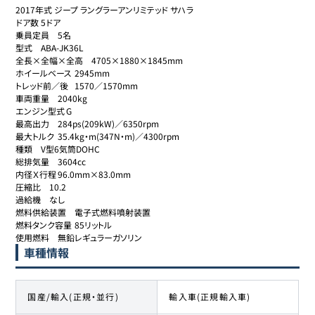
2017年式 ジープ ラングラーアンリミテッド サハラ

ドア数	5ドア

乗員定員	5名

型式	ABA-JK36L

全長×全幅×全高	4705×1880×1845mm

ホイールベース	2945mm

トレッド前／後	1570／1570mm

車両重量	2040kg

エンジン型式	G

最高出力	284ps(209kW)／6350rpm

最大トルク	35.4kg・m(347N・m)／4300rpm

種類	V型6気筒DOHC

総排気量	3604cc

内径Ｘ行程	96.0mm×83.0mm

圧縮比	10.2

過給機	なし

燃料供給装置	電子式燃料噴射装置

燃料タンク容量	85リットル

使用燃料	無鉛レギュラーガソリン
車種情報
国産/輸入(正規・並行)
輸入車(正規輸入車)