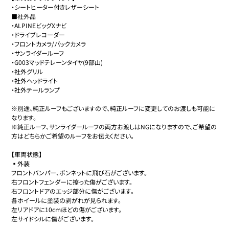
・シートヒーター付きレザーシート

■社外品

・ALPINEビッグXナビ

・ドライブレコーダー

・フロントカメラ/バックカメラ

・サンライダールーフ

・G003マッドテレーンタイヤ(9部山)

・社外グリル

・社外ヘッドライト

・社外テールランプ

※別途、純正ルーフもございますので、純正ルーフに変更してのお渡しも可能に
なります。

※純正ルーフ、サンライダールーフの両方お渡しはNGになりますので、ご希望の
方はどちらかご希望のルーフをお伝えください。

【車両状態】

▪️外装

フロントバンパー、ボンネットに飛び石がございます。

右フロントフェンダーに擦った傷がございます。

右フロントドアのエッジ部分に傷がございます。

各ホイールに塗装の剥がれが見られます。

左リアドアに10cmほどの傷がございます。

左サイドシルに傷がございます。
