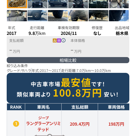
年式
走行距離
車検有効期限
修復歴
出品地域
2017
9.8
万km
2026/11
なし
栃木県
支払総額
本体価格
-
-
万円
万円
相場比較
絞り込み条件
グレード:
サハラ
年式:
2017
～
2017
走行距離:
7.0万km
～
10.0万km
最安値
中古車市場
です！
100.8
万円
類似車両より
安い！
RANK
車両名
支払総額
車両価格
ジープ
ラングラーアンリミ
209.4万円
198
万円
テッド