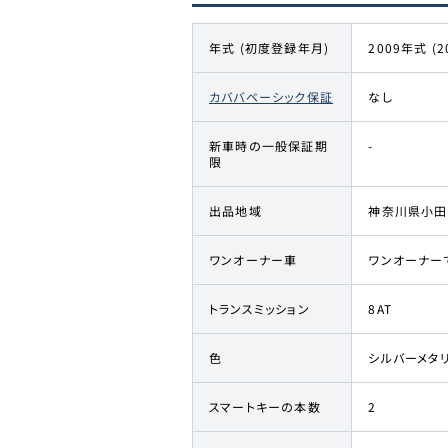
年式 (初度登録年月)
2009年式 (2
カババベーシック保証
なし
新車時の一般保証期
-
限
出品地域
神奈川県小田
ワンオーナー車
ワンオーナー
トランスミッション
8AT
色
シルバーメタ
スマートキーの本数
2