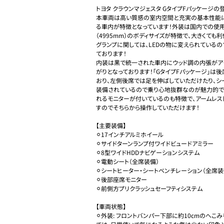
トヨタ クラウンマジェスタ GタイプFパッケージの登
本車両は高い質感の室内空間と充実の基本性能に
る車内が特徴となっています！外装は国内での使
（4995mm）のボディサイズが特徴で、大きくても
グランプに関しては、LEDの物に変えられている
ております！

内装は黒で統一された車内にウッド調の内張がア
がりとなっております！「GタイプFパッケージ」は
おり、左側後席では足を伸ばしていただけたり、シ
装備されているので乗り心地抜群なのが魅力的です
れるモニターが付いているのも特徴で、アームレス
すのでそちらから操作していただけます！

【主要装備】

⚪︎17インチアルミホイール

⚪︎サイドターンランプ付ワイドビュードアミラー

⚪︎8型ワイドHDDナビゲーションシステム

⚪︎電動シート（全席装備）

⚪︎シートヒーター・シートベンチレーション（全席装備
⚪︎後部座席モニター

⚪︎前側方プリクラッシュセーフティシステム

【車両状態】

⚪︎外装: フロントバンパー下部に約10cmのへこ