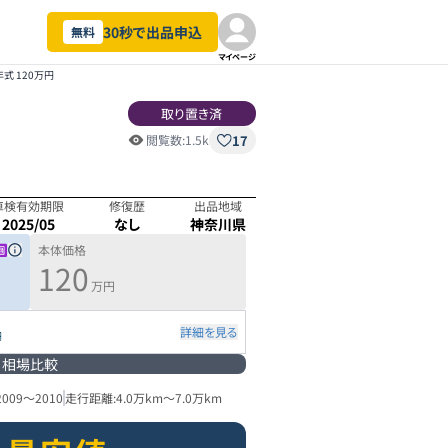
30秒で出品申込
無料
マイページ
年式 120万円
取り置き済
17
閲覧数:
1.5k
車検有効期限
修復歴
出品地域
2025/05
なし
神奈川県
本体価格
120
万円
詳細を見る
円
相場比較
2009
～
2010
走行距離:
4.0万km
～
7.0万km