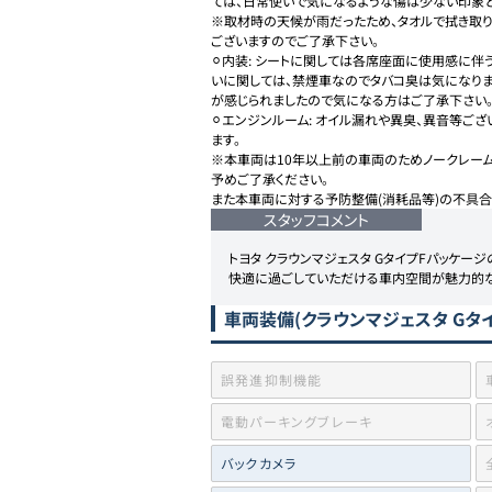
ては、日常使いで気になるような傷は少ない印象とな
※取材時の天候が雨だったため、タオルで拭き取
ございますのでご了承下さい。

⚪︎内装: シートに関しては各席座面に使用感に
いに関しては、禁煙車なのでタバコ臭は気になりま
が感じられましたので気になる方はご了承下さい。
⚪︎エンジンルーム: オイル漏れや異臭、異音等ご
ます。

※本車両は10年以上前の車両のためノークレーム
予めご了承ください。

スタッフコメント
トヨタ クラウンマジェスタ GタイプFパッケージ
快適に過ごしていただける車内空間が魅力的な
車両装備
(クラウンマジェスタ Gタイ
誤発進抑制機能
電動パーキングブレーキ
バックカメラ