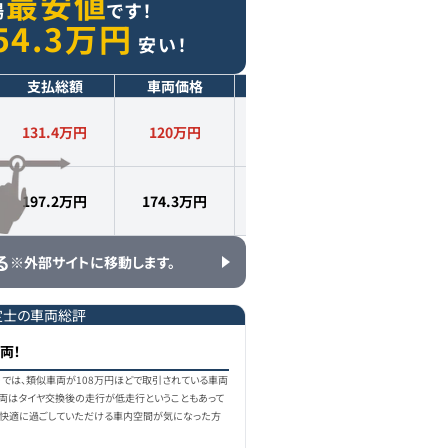
最安値
場
です！
54.3
万円
安い！
支払総額
車両価格
年式
走行距離
131.4万円
120
万円
2009
年式
6.3
万km
197.2万円
174.3
万円
2010
年式
5.5
万km
る
※外部サイトに移動します。
定士の車両総評
両！
月）では、類似車両が108万円ほどで取引されている車両
車両はタイヤ交換後の走行が低走行ということもあって
！快適に過ごしていただける車内空間が気になった方
！