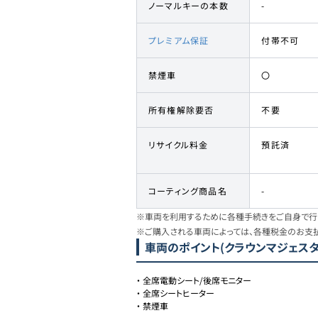
ノーマルキーの本数
-
プレミアム保証
付帯不可
禁煙車
〇
所有権解除要否
不要
リサイクル料金
預託済
コーティング商品名
-
※車両を利用するために各種手続きをご自身で行う
※ご購入される車両によっては、各種税金のお支
車両のポイント
(クラウンマジェスタ
・
全席電動シート/後席モニター
・
全席シートヒーター
・
禁煙車