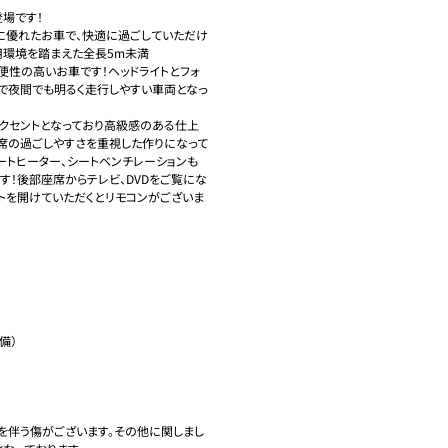
場です！

優れたお車で、快適に過ごしていただけ
用環境を踏まえた全長5m未満
利便性の高いお車です！ヘッドライトとフォ
ので夜間でも明るく走行しやすい車両となっ
クセントとなっており高級感のある仕上
後席の過ごしやすさを重視した作りになって
ートヒーター、シートベンチレーションも
！後部座席からテレビ、DVDをご覧にな
トを開けていただくとリモコンがございま
）

みを伴う傷がございます。その他に関しまし