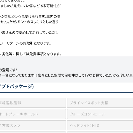
っております。

りましたが見えにくい傷などある可能性が
伴うシワなど少々見受けられます。車内の臭
せん。ただ、ミントのスッキリとした香り


ざいませんので安心して走行していただけ
ノーリターンのお取引となります。

の登場です！

一台となっております！！広々とした空間で足を伸ばしてTVなど見ていただける珍しい車
プ Fパッケージ)
車線逸脱警報
ブラインドスポット支援
オートブレーキホールド
クルーズコントロール
全方位カメラ
ヘッドライト：HID