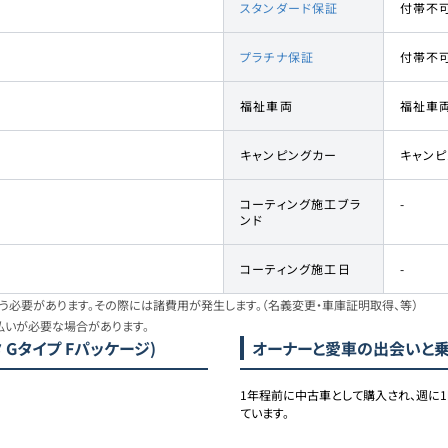
スタンダード保証
付帯不
プラチナ保証
付帯不
福祉車両
福祉車
キャンピングカー
キャン
コーティング施工ブラ
-
ンド
コーティング施工日
-
必要があります。その際には諸費用が発生します。（名義変更・車庫証明取得、等）
払いが必要な場合があります。
 Gタイプ Fパッケージ)
オーナーと愛車の出会いと
1年程前に中古車として購入され、週に
ています。