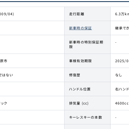
009/04)
走行距離
6.3万k
新車時の保証
継承で
新車時の特別保証期
-
限
原市
車検有効期限
2025/0
ではない
修復歴
なし
ハンドル位置
右ハン
リック
排気量 (cc)
4600cc
キーレスキーの本数
-