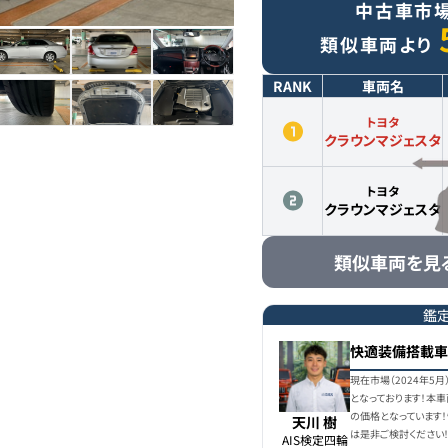
中古車市
類似車両より
RANK
車両名
トヨタ
クラウンマジェスタ
トヨタ
クラウンマジェスタ
類似車両を見
鑑
快適装備搭載車
現在市場（2024年5
となっております！本
の価格となっています
天川 樹
は是非ご検討ください
AIS検定四輪
