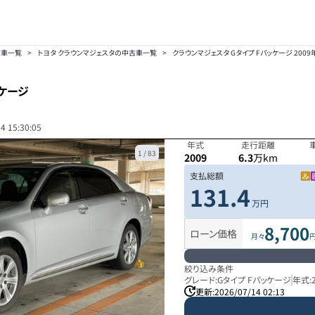
古車一覧
>
トヨタ クラウンマジェスタの中古車一覧
>
クラウンマジェスタ Gタイプ Fパッケージ 2009
ッケージ
4 15:30:05
年式
走行距離
1
/
83
2009
6.3
万km
支払総額
131.4
万円
8,700
ローン価格
月々
絞り込み条件
グレード:
Gタイプ Fパッケージ
年式:
更新:
2026/07/14 02:13