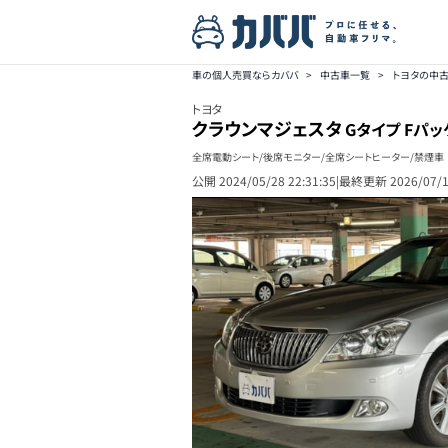
車の個人売買ならカババ
>
中古車一覧
>
トヨタの中
トヨタ
クラウンマジェスタ
Gタイプ Fパ
全席電動シート/後席モニター/全席シートヒーター/禁煙車
公開
2024/05/28 22:31:35
|
最終更新
2026/07/1