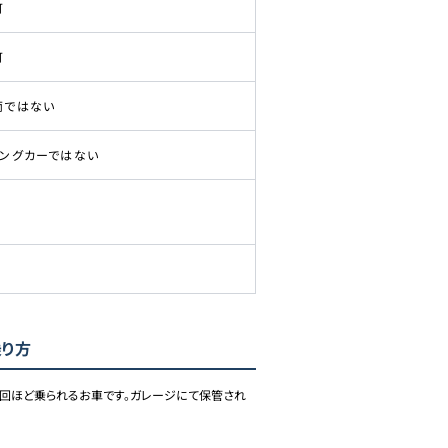
可
可
両ではない
ピングカーではない
乗り方
1回ほど乗られるお車です。ガレージにて保管され