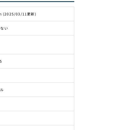
m (2025/03/11更新)
きない
5
ドル