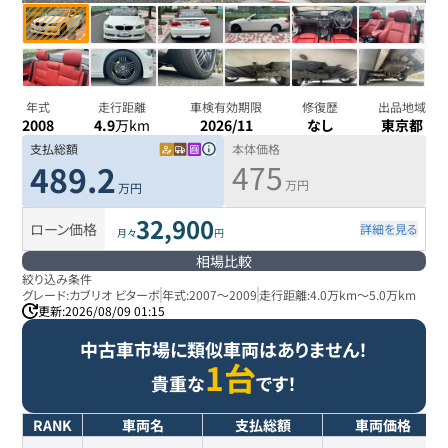
年式
走行距離
車検有効期限
修復歴
出品地域
2008
4.9
万km
2026/11
なし
東京都
支払総額
本体価格
475
489.2
万円
万円
32,900
ローン価格
詳細を見る
月々
円
相場比較
絞り込み条件
グレード:
カブリオ ビターボ
年式:
2007
～
2009
走行距離:
4.0万km
～
5.0万km
更新:
2026/08/09 01:15
中古車市場に類似車両はありません！
1台
貴重な
です！
RANK
車両名
支払総額
車両価格