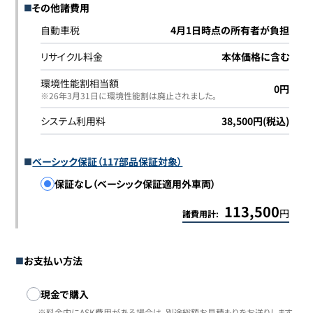
その他諸費用
自動車税
4月1日時点の所有者が負担
リサイクル料金
本体価格に含む
環境性能割相当額
0円
※26年3月31日に環境性能割は廃止されました｡
システム利用料
38,500円(税込)
ベーシック保証（117部品保証対象）
保証なし（ベーシック保証適用外車両）
113,500
円
諸費用計:
お支払い方法
お支払い方法
現金で購入
※料金内にASK費用がある場合は、別途総額お見積もりをお送りします。