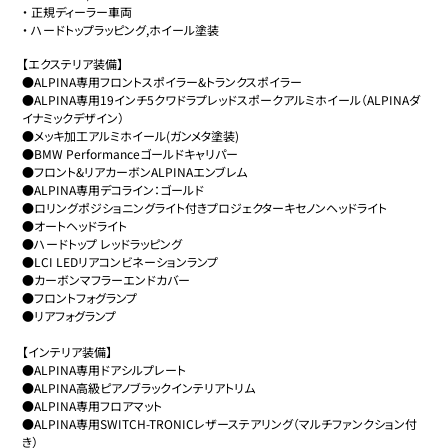
・
正規ディーラー車両
・
ハードトップラッピング,ホイール塗装
【エクステリア装備】

●ALPINA専用フロントスポイラー&トランクスポイラー

●ALPINA専用19インチ5クワドラプレッドスポークアルミホイール（ALPINAダ
イナミックデザイン）

●メッキ加工アルミホイール(ガンメタ塗装)

●BMW Performanceゴールドキャリパー

●フロント&リアカーボンALPINAエンブレム

●ALPINA専用デコライン：ゴールド

●ロリングポジショニングライト付きプロジェクターキセノンヘッドライト

●オートヘッドライト 

●ハードトップ レッドラッピング

●LCI LEDリアコンビネーションランプ

●カーボンマフラーエンドカバー

●フロントフォグランプ

●リアフォグランプ

【インテリア装備】

●ALPINA専用ドアシルプレート

●ALPINA高級ピアノブラックインテリアトリム

●ALPINA専用フロアマット

●ALPINA専用SWITCH-TRONICレザーステアリング（マルチファンクション付
き）
