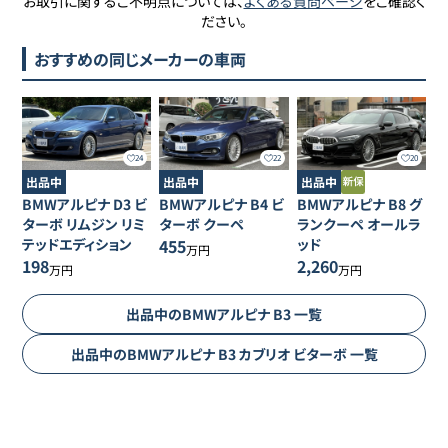
お取引に関するご不明点については、
よくある質問ページ
をご確認く
ださい。
おすすめの同じメーカーの車両
24
22
20
出品中
出品中
出品中
BMWアルピナ
D3
ビ
BMWアルピナ
B4
ビ
BMWアルピナ
B8
グ
ターボ リムジン リミ
ターボ クーペ
ランクーペ オールラ
テッドエディション
455
ッド
万円
198
2,260
万円
万円
出品中の
BMWアルピナ
B3
一覧
出品中の
BMWアルピナ
B3
カブリオ ビターボ
一覧