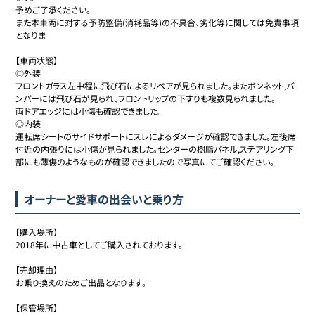
予めご了承ください。

また本車両に対する予防整備(消耗品等)の不具合、劣化等に関しては免責事項
となりま

【車両状態】

◎外装

フロントガラス左中程に飛び石によるリペアが見られました。またボンネット,バ
ンパーには飛び石が見られ、フロントリップの下すりも複数見られました。

両ドアエッジには小傷も確認できました。

◎内装

運転席シートのサイドサポートにスレによるダメージが確認できました。左後席
付近の内張りには小傷が見られました。センターの樹脂パネル,ステアリング下
部にも薄傷のようなものが確認できましたので写真にてご確認ください。
オーナーと愛車の出会いと乗り方
【購入場所】 

2018年に中古車としてご購入されております。

【売却理由】 

お乗り換えのためご出品となります。

【保管場所】 
