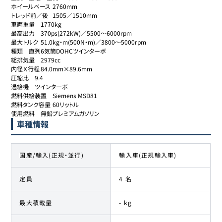
ホイールベース	2760mm

トレッド前／後	1505／1510mm

車両重量	1770kg

最高出力	370ps(272kW)／5500～6000rpm

最大トルク	51.0kg・m(500N・m)／3800～5000rpm

種類	直列6気筒DOHCツインターボ

総排気量	2979cc

内径Ｘ行程	84.0mm×89.6mm

圧縮比	9.4

過給機	ツインターボ

燃料供給装置	Siemens MSD81

燃料タンク容量	60リットル

使用燃料	無鉛プレミアムガソリン
車種情報
国産/輸入(正規・並行)
輸入車(正規輸入車)
定員
4 名
最大積載量
- kg