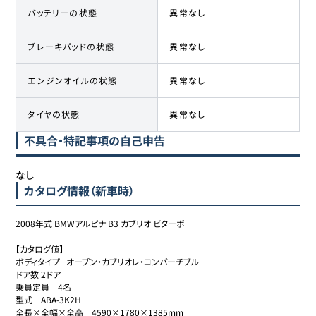
バッテリーの状態
異常なし
ブレーキパッドの状態
異常なし
エンジンオイルの状態
異常なし
タイヤの状態
異常なし
不具合・特記事項の自己申告
なし
カタログ情報（新車時）
2008年式 BMWアルピナ B3 カブリオ ビターボ

【カタログ値】

ボディタイプ	オープン・カブリオレ・コンバーチブル

ドア数	2ドア

乗員定員	4名

型式	ABA-3K2H

全長×全幅×全高	4590×1780×1385mm
