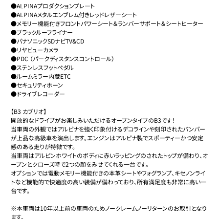
●ALPINAプロダクションプレート

●ALPINAメタルエンブレム付きレッドレザーシート

●メモリー機能付きフロントパワーシート＆ランバーサポート＆シートヒーター

●ブラックルーフライナー

●パナソニックSDナビTV&CD

●リヤビューカメラ

●PDC （パークディスタンスコントロール）

●ステンレスフットペダル

●ルームミラー内蔵ETC

●セキュリティホーン

●ドライブレコーダー

【B3 カブリオ】

開放的なドライブがお楽しみいただけるオープンタイプのB3です！

当車両の外観ではアルピナを強く印象付けるデコラインや刻印されたバンパー
が上品な高級車を演出します。エンジンはアルピナ製でスポーティーかつ安定
感のある走りが特徴です。

当車両はアルピンホワイトのボディに赤いラッピングのされたトップが備わり、オ
ープンとクローズ時で2つの顔をみせてくれる一台です。

オプションでは電動メモリー機能付きの本革シートやフォグランプ、キセノンライ
トなど機能的で快適度の高い装備が備わっており、所有満足度も非常に高い一
台です。

※本車両は10年以上前の車両のためノークレームノーリターンのお取引となり
ます。
