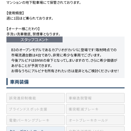
マンションの地下駐車場にて保管されております。

【使用頻度】 

週に1回ほど乗られております。

【オーナー様こだわり】

手洗い洗車徹底, 禁煙車となります。
スタッフコメント
B3のオープンモデルであるカブリオがカババに登場です！取材時点での
市場流通台数は4台であり、非常に希少な車両でございます。

今後アルピナはBMWの傘下となってしまいますので、さらに希少価値が
あがることが予測できます。

お得なうちにアルピナを所有されたい方は是非ともご検討くださいませ！
車両装備
誤発進抑制機能
車線逸脱警報
ブラインドスポット支援
衝突軽減ブレーキ
電動パーキングブレーキ
オートブレーキホールド