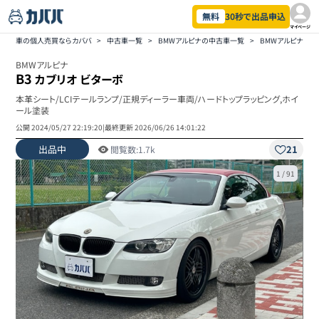
無料
30秒で出品申込
マイページ
車の個人売買ならカババ
>
中古車一覧
>
BMWアルピナの中古車一覧
>
BMWアルピナ B
BMWアルピナ
B3
カブリオ ビターボ
本革シート/LCIテールランプ/正規ディーラー車両/ハードトップラッピング,ホイ
ール塗装
公開
2024/05/27 22:19:20
|
最終更新
2026/06/26 14:01:22
出品中
21
閲覧数:
1.7k
1
/
91