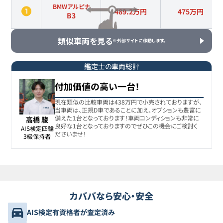
BMWアルピナ
489.2万円
475
万円
B3
類似車両を見る
※外部サイトに移動します。
鑑定士の車両総評
付加価値の高い一台！
現在類似の比較車両は438万円で小売されておりますが、
当車両は、正規D車であることに加え、オプションも豊富に
備えた１台となっております！車両コンディションも非常に
高橋 駿
良好な1台となっておりますのでぜひこの機会にご検討く
AIS検定四輪

ださいませ！
3級保持者
カババなら安心・安全
AIS検定有資格者が査定済み