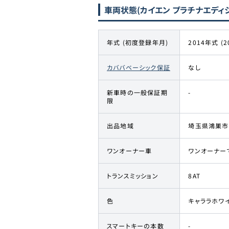
車両状態
(カイエン プラチナエディ
年式 (初度登録年月)
2014年式 (2
カババベーシック保証
なし
新車時の一般保証期
-
限
出品地域
埼玉県鴻巣市
ワンオーナー車
ワンオーナー
トランスミッション
8AT
色
キャララホワ
スマートキーの本数
-