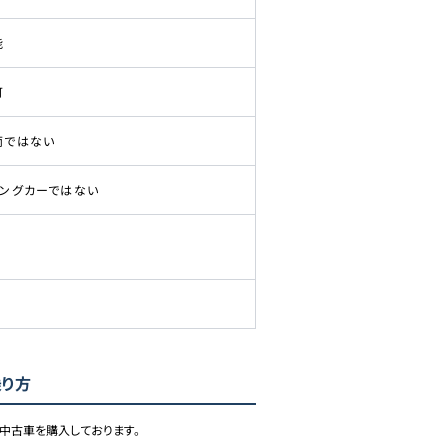
能
可
両ではない
ピングカーではない
乗り方
中古車を購入しております。
