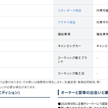
スタンダード保証
付帯可
プラチナ保証
付帯不
福祉車両
福祉車
キャンピングカー
キャン
コーティング施工ブラ
-
ンド
コーティング施工日
-
必要があります。その際には諸費用が発生します。（名義変更・車庫証明取得、等）
払いが必要な場合があります。
エディション)
オーナーと愛車の出会いと
●2020年9月に正規ディーラーにて認定