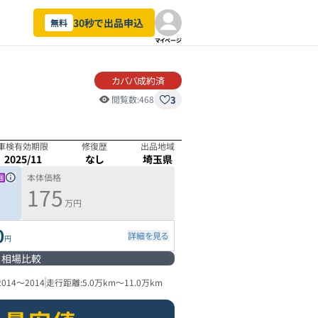
30秒で出品申込
無料
マイページ
カババ成約済
3
閲覧数:
468
車検有効期限
修復歴
出品地域
2025/11
なし
埼玉県
本体価格
175
万円
0
詳細を見る
円
相場比較
2014
～
2014
走行距離:
5.0万km
～
11.0万km