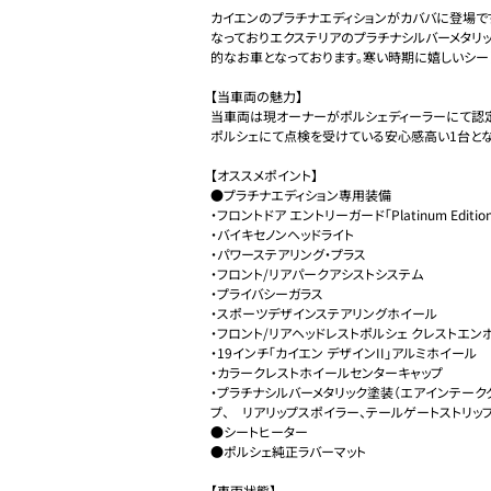
カイエンのプラチナエディションがカババに登場で
なっておりエクステリアのプラチナシルバーメタリ
的なお車となっております。寒い時期に嬉しいシート
【当車両の魅力】

当車両は現オーナーがポルシェディーラーにて認
ポルシェにて点検を受けている安心感高い1台となっ
【オススメポイント】

●プラチナエディション専用装備

・フロントドア エントリーガード「Platinum Edition
・バイキセノンヘッドライト

・パワーステアリング・プラス

・フロント/リアパークアシストシステム

・プライバシーガラス

・スポーツデザインステアリングホイール

・フロント/リアヘッドレストポルシェ クレストエンボ
・19インチ「カイエン デザインII」アルミホイール

・カラークレストホイールセンターキャップ

・プラチナシルバーメタリック塗装（エアインテーク
プ、　リアリップスポイラー、テールゲートストリップト
●シートヒーター

●ポルシェ純正ラバーマット

【車両状態】
