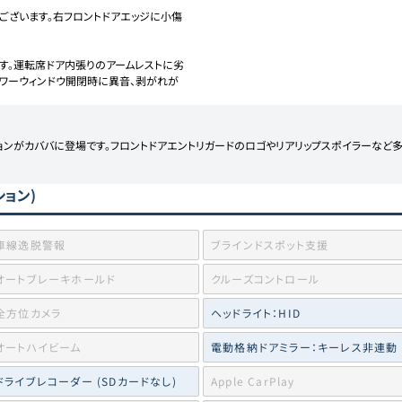
がございます。右フロントドアエッジに小傷
ます。運転席ドア内張りのアームレストに劣
ワーウィンドウ開閉時に異音、剥がれが
ョンがカババに登場です。フロントドアエントリガードのロゴやリアリップスポイラーなど
ション)
車線逸脱警報
ブラインドスポット支援
オートブレーキホールド
クルーズコントロール
全方位カメラ
ヘッドライト：HID
オートハイビーム
電動格納ドアミラー：キーレス非連動
ドライブレコーダー (SDカードなし)
Apple CarPlay