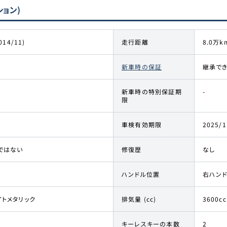
ション)
014/11)
走行距離
8.0万k
新車時の保証
継承で
新車時の特別保証期
-
限
車検有効期限
2025/1
ではない
修復歴
なし
ハンドル位置
右ハン
イトメタリック
排気量 (cc)
3600cc
キーレスキーの本数
2