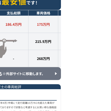
最安値
場
です！
支払総額
車両価格
年式
走行距離
186.4万円
175
万円
2014
年式
8.0
万km
-
215.9
万円
2014
年式
10.2
万km
-
268
万円
2014
年式
5.9
万km
る
※外部サイトに移動します。
定士の車両総評
4年4月）市場にて走行距離10万キロを超えた車両が
出ておりますので状態など考慮するとお買い得な価格設