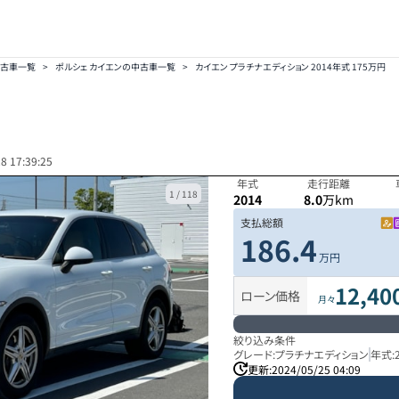
中古車一覧
>
ポルシェ カイエンの中古車一覧
>
カイエン プラチナエディション 2014年式 175万円
8 17:39:25
年式
走行距離
1
/
118
2014
8.0
万km
支払総額
186.4
万円
12,40
ローン価格
月々
絞り込み条件
グレード:
プラチナエディション
年式:
更新:
2024/05/25 04:09