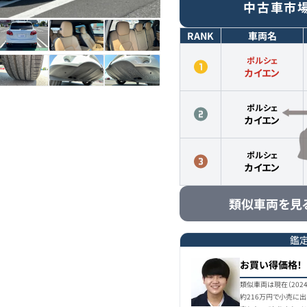
中古車市
RANK
車両名
ポルシェ
カイエン
ポルシェ
カイエン
ポルシェ
カイエン
類似車両を見
鑑
お買い得価格！
類似車両は現在（202
約216万円で小売に