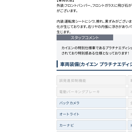
外装:フロントバンパー、フロントガラスに飛び石
がございます。

内装:運転席シートにシワ、擦れ、黒ずみがござい
化が生じております。右リヤの内張に浮きがありパ
生じます。
スタッフコメント
カイエンの特別仕様車であるプラチナエディシ
されており特別感ある仕様となっております！
車両装備
(カイエン プラチナエディ
誤発進抑制機能
電動パーキングブレーキ
バックカメラ
オートライト
カーナビ