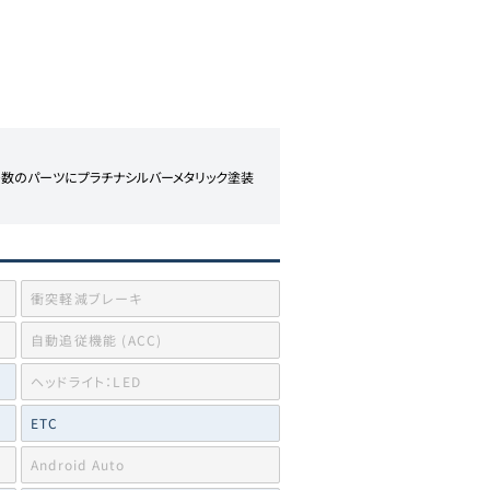
多数のパーツにプラチナシルバーメタリック塗装
衝突軽減ブレーキ
自動追従機能 (ACC)
ヘッドライト：LED
ETC
Android Auto