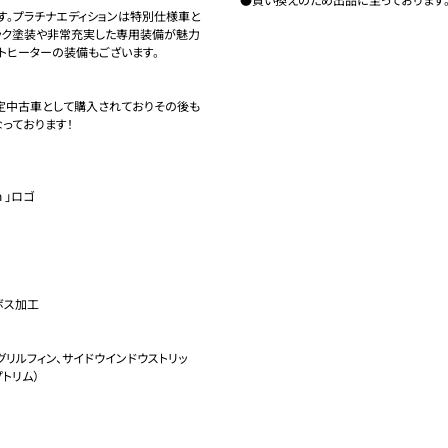
す。プラチナエディションは特別仕様車と
ック塗装や非常充実した専用装備が魅力
ヒーターの装備もございます。

定中古車として購入されておりその後も
ております！

 」ロゴ

ス加工

グリルフィン、サイドウインドウストリッ
リム）
