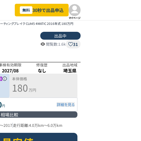
30秒で出品申込
無料
マイページ
ーティングブレイク CLA45 4MATIC 2016年式 180万円
出品中
31
閲覧数:
1.6k
車検有効期限
修復歴
出品地域
2027/08
なし
埼玉県
本体価格
180
万円
0
詳細を見る
円
相場比較
～
2017
走行距離:
4.0万km
～
6.0万km