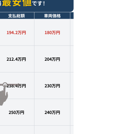
最安値
場
です！
支払総額
車両価格
年式
走行距離
194.2万円
180
万円
2016
年式
5.7
万km
212.4万円
204
万円
2016
年式
4.1
万km
238.4万円
230
万円
2016
年式
5.9
万km
250万円
240
万円
2017
年式
4.4
万km