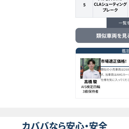
CLAシューティング
5
ブレーク
一覧
メルセデスAMG
CLAシューティング
6
類似車両を見
ブレーク
メルセデスAMG
鑑
CLAシューティング
7
市場適正価格！
ブレーク
類似の小売車両は26
す。 当車両はAMGカ
仕様を気に入ってくだ
高橋 駿
AIS検定四輪

3級保持者
カババなら安心・安全