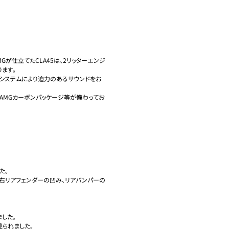
Gが仕立てたCLA45は、2リッターエンジ
す。

トシステムにより迫力のあるサウンドをお
AMGカーボンパッケージ等が備わってお
。

右リアフェンダーの凹み、リアバンパーの
た。

られました。
