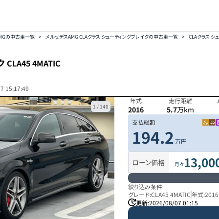
MGの中古車一覧
>
メルセデスAMG CLAクラス シューティングブレイクの中古車一覧
>
CLAクラス シュ
ク
CLA45 4MATIC
7 15:17:49
年式
走行距離
1
/
140
2016
5.7
万km
支払総額
194.2
万円
13,00
ローン価格
月々
絞り込み条件
グレード:
CLA45 4MATIC
年式:
2016
更新:
2026/08/07 01:15