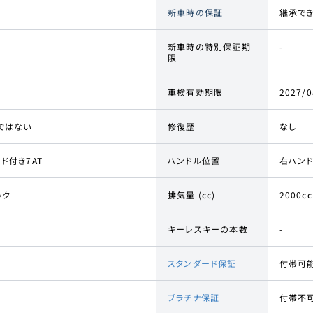
新車時の保証
継承で
新車時の特別保証期
-
限
車検有効期限
2027/0
ではない
修復歴
なし
ド付き7AT
ハンドル位置
右ハン
ック
排気量 (cc)
2000cc
キーレスキーの本数
-
スタンダード保証
付帯可
プラチナ保証
付帯不