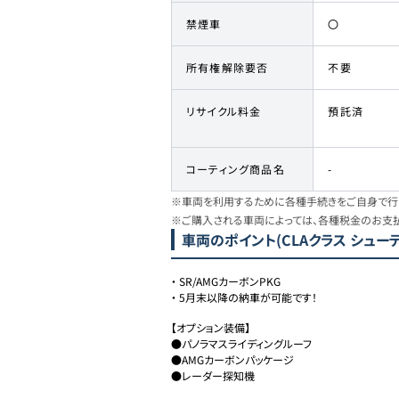
禁煙車
〇
所有権解除要否
不要
リサイクル料金
預託済
コーティング商品名
-
※車両を利用するために各種手続きをご自身で行う
※ご購入される車両によっては、各種税金のお支
車両のポイント
(CLAクラス シューティ
・
SR/AMGカーボンPKG
・
5月末以降の納車が可能です！
【オプション装備】

●パノラマスライディングルーフ

●AMGカーボンパッケージ

●レーダー探知機
