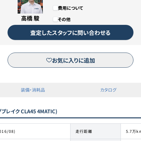
費用について
1,000円
高橋 駿
その他
カババリースについて詳しくは
こちら
査定したスタッフに問い合わせる
リースのお申し込みはこちら
お気に入りに追加
※三菱オートリース（株）が運営するピタクルサイトへ移動します。
装備・消耗品
カタログ
レイク CLA45 4MATIC)
016/08)
走行距離
5.7万k