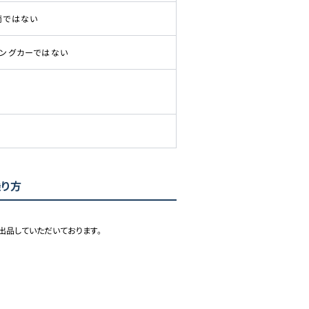
両ではない
ピングカーではない
乗り方
出品していただいております。