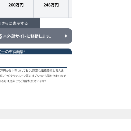
260万円
248
万円
2016
年式
5.9
万km
をさらに表示する
263.7万円
238
万円
2017
年式
4.9
万km
る
※外部サイトに移動します。
定士の車両総評
264.6万円
244.9
万円
2017
年式
5.7
万km
8万円から小売されており、適正な価格設定と言えま
ーボンPKGやサンルーフ等のオプションも備わりますので
さる方は是非ともご検討くださいませ！