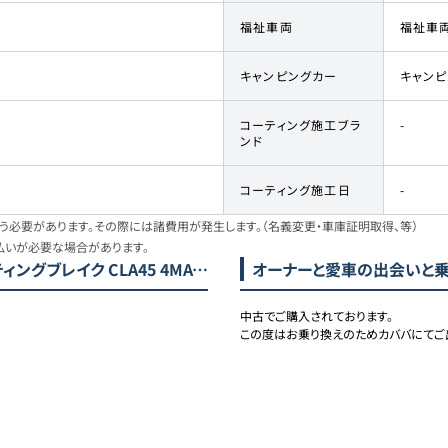
福祉車両
福祉車
キャンピングカー
キャン
コーティング施工ブラ
-
ンド
コーティング施工日
-
必要があります。その際には諸費用が発生します。（名義変更・車庫証明取得、等）
払いが必要な場合があります。
ングブレイク CLA45 4MATIC)
オーナーと愛車の出会いと
中古でご購入されております。

この度はお乗り換えのためカババにてご