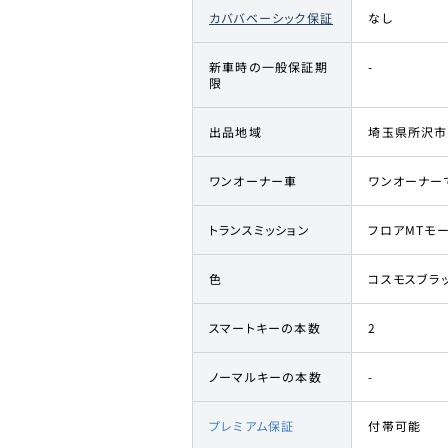
カババベーシック保証
なし
新車時の一般保証期
-
限
出品地域
埼玉県所沢市
ワンオーナー車
ワンオーナー
トランスミッション
フロアMTモー
色
コスモスブラ
スマートキーの本数
2
ノーマルキーの本数
-
プレミアム保証
付帯可能