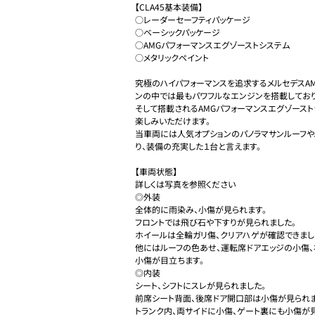
【CLA45基本装備】

○レーダーセーフティパッケージ

○ベーシックパッケージ

○AMGパフォーマンスエグゾーストシステム

○メタリックペイント

究極のハイパフォーマンスを追求するメルセデスAM
ンの中では最もパワフルなエンジンを搭載しておりま
そして搭載されるAMGパフォーマンスエグゾース
楽しみいただけます。

当車両には人気オプションのパノラマサンルーフや
り、装備の充実した１台と言えます。

【車両状態】

詳しくは写真を参照ください

◎外装

全体的に雨染み、小傷が見られます。

フロントでは飛び石や下すりが見られました。

ホイールは全輪ガリ傷、クリアハゲが確認できました
他にはルーフの色あせ、運転席ドアエッジの小傷、
小傷が目立ちます。

◎内装

シート、シフトにスレが見られました。

前席シート背面、後席ドア開口部は小傷が見られまし
トランク内、両サイドに小傷、ゲート裏にも小傷が見