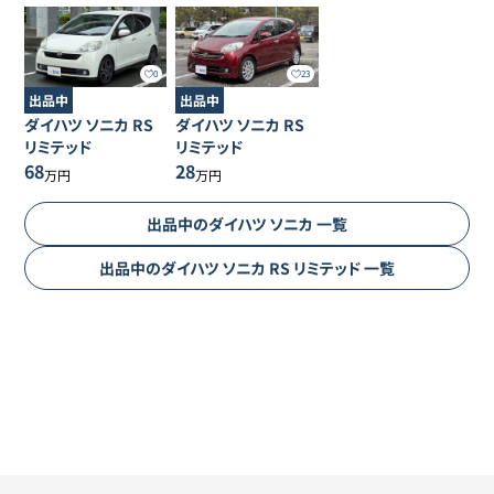
0
23
出品中
出品中
ダイハツ
ソニカ
RS
ダイハツ
ソニカ
RS
リミテッド
リミテッド
68
28
万円
万円
出品中の
ダイハツ
ソニカ
一覧
出品中の
ダイハツ
ソニカ
RS リミテッド
一覧