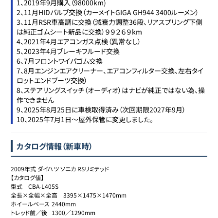
1、2019年9月購入（98000km)

2、11月HIDバルブ交換（カーメイトGIGA GH944 3400ルーメン）

3、11月RSR車高調に交換（減衰力調整36段、リアスプリング下側
は純正ゴムシート新品に交換）９９２６９km

4、2021年4月エアコンガス点検（異常なし）

5、2023年4月ブレーキフルード交換

6、7月フロントワイパゴム交換

7、8月エンジンエアクリーナー、エアコンフィルター交換、左右タイ
ロットエンドブーツ交換）

8、ステアリングスイッチ（オーディオ）はナビが純正ではない為、操
作できません

9、2025年8月25日に車検取得済み（次回期限2027年9月）

10、2025年7月1日～屋外保管に変更しました。
カタログ情報（新車時）
2009年式 ダイハツ ソニカ RSリミテッド

【カタログ値】

型式	CBA-L405S

全長×全幅×全高	3395×1475×1470mm

ホイールベース	2440mm

トレッド前／後	1300／1290mm
