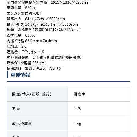
室内長×室内幅×室内高	1915×1320×1230mm

車両重量	820kg

エンジン型式	KF-DET

最高出力	64ps(47kW)／6000rpm

最大トルク	10.5kg・m(103N・m)／3000rpm

種類	水冷直列3気筒DOHC12バルブICターボ

総排気量	658cc

内径Ｘ行程	63.0mm×70.4mm

圧縮比	9.0

過給機	ＩＣ付きターボ

燃料供給装置	EFI（電子制御式燃料噴射装置）

燃料タンク容量	36リットル

使用燃料	無鉛レギュラーガソリン
車種情報
国産/輸入(正規・並行)
国産車
定員
4 名
最大積載量
- kg