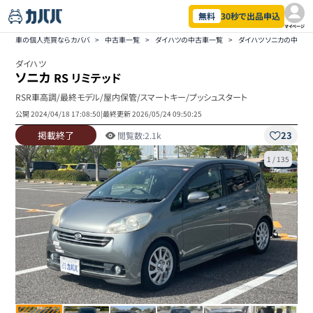
無料
30秒で出品申込
マイページ
車の個人売買ならカババ
>
中古車一覧
>
ダイハツの中古車一覧
>
ダイハツ ソニカの中古
ダイハツ
ソニカ
RS リミテッド
RSR車高調/最終モデル/屋内保管/スマートキー/プッシュスタート
公開
2024/04/18 17:08:50
|
最終更新
2026/05/24 09:50:25
掲載終了
23
閲覧数:
2.1k
1
/
135