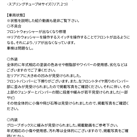
･スプリングチューブMサイズ（リア、2つ）

【車両状態】

※状態を説明した紹介動画も是非ご覧下さい。

◎不具合

フロントウォッシャーが出なくなり修理

⇒リアのウォッシャーを操作するスイッチを操作することでフロントが出るように
なる。それにより、リアが出なくなっています。

車検は問題なし。

◎外装

全体的に年式相応の塗装の色あせや樹脂部やワイパーの使用感、劣化などは
ございますのでご了承ください。

左リアドアに大きめの凹みが見受けられました。

フロントバンパーに下擦りがございます。また、左フロントタイヤ周りのバンパー
部に歪みが見受けられましたので掲載写真をご確認ください。それに伴い、その
上部のフェンダーとバンパーの間に段差や緩みが若干見受けられました(一部
サビ)

その他全体的に小傷や飛び石等は見受けられましたので、掲載写真をご確認く
ださい。

◎内装

グローブボックスに緩みが見受けられました。掲載動画をご参考下さい。

年式相応の小傷や使用感、汚れ等は全体的にございますので、掲載写真をご確
認ください。
