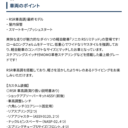
車両のポイント
・
RSR車高調/最終モデル
・
屋内保管
・
スマートキー/プッシュスタート
爽快な走りが魅力的なダイハツの軽自動車｢ソニカ RSリミテッド｣の登場です！

ロー&ロングフォルムをテーマに、低重心でワイドなリヤスタイルを強調してお
り、軽自動車のコンパクトなサイズとマッチしたお車となっています。

ステアリングスイッチ付MOMO革巻ステアリングなどを搭載した最上級グレー
ドです！

RSR車高調を搭載しており、軽さを活かしたよりキレのあるドライビングをお楽
しみいただけます。

【カスタム装備】

◎RSR 車高調(取り扱い説明書あり)

･ショックアブソーバーキットASSY (前後)

･車高調整レンチ

･六角レンチ（ロアシート固定用）

･リアスプリング(2つ)

･リアアジャスター（ASSY-0120、2つ）

･ナックルピンスペーサー（NASP-02、4つ）

･スプリングチューブSサイズ（フロント、4つ）
