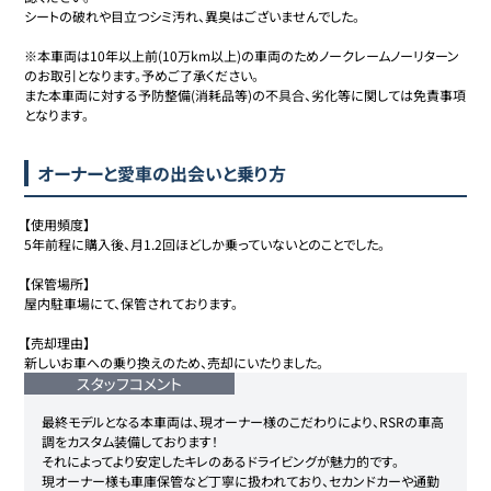
シートの破れや目立つシミ汚れ、異臭はございませんでした。

※本車両は10年以上前(10万km以上)の車両のためノークレームノーリターン
のお取引となります。予めご了承ください。

また本車両に対する予防整備(消耗品等)の不具合、劣化等に関しては免責事項
となります。
オーナーと愛車の出会いと乗り方
【使用頻度】

5年前程に購入後、月1.2回ほどしか乗っていないとのことでした。

【保管場所】

屋内駐車場にて、保管されております。

【売却理由】

新しいお車への乗り換えのため、売却にいたりました。
スタッフコメント
最終モデルとなる本車両は、現オーナー様のこだわりにより、RSRの車高
調をカスタム装備しております！

それによってより安定したキレのあるドライビングが魅力的です。

現オーナー様も車庫保管など丁寧に扱われており、セカンドカーや通勤