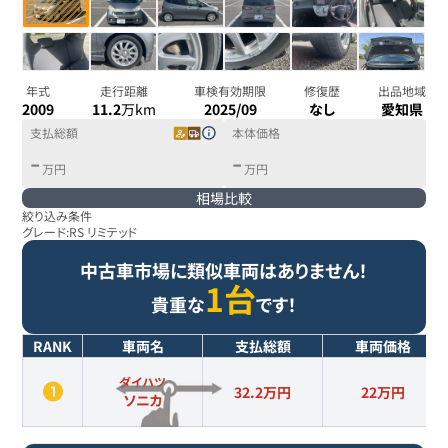
年式
走行距離
車検有効期限
修復歴
出品地域
2009
11.2
万km
2025/09
なし
愛知県
支払総額
本体価格
-
-
万円
万円
相場比較
絞り込み条件
グレード:
RS リミテッド
中古車市場に類似車両はありません！
1台
貴重な
です！
RANK
車両名
支払総額
車両価格
ダイハツ
32.2万円
22
万円
ソニカ