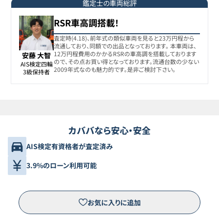
鑑定士の車両総評
RSR車高調搭載！
査定時(4.18)、前年式の類似車両を見ると23万円程から
流通しており、同額での出品となっております。 本車両は、
12万円程費用のかかるRSRの車高調を搭載しております
安藤 大智
ので、その点お買い得となっております。流通台数の少ない
AIS検定四輪

2009年式なのも魅力的です。是非ご検討下さい。
3級保持者
カババなら安心・安全
AIS検定有資格者が査定済み
3.9%のローン利用可能
お気に入りに追加