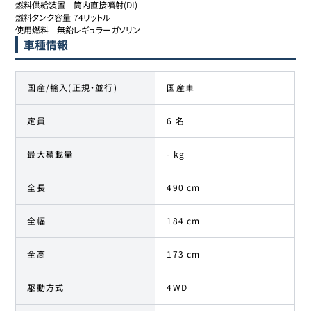
燃料供給装置	筒内直接噴射(DI)

燃料タンク容量	74リットル

使用燃料	無鉛レギュラーガソリン
車種情報
国産/輸入(正規・並行)
国産車
定員
6 名
最大積載量
- kg
全長
490 cm
全幅
184 cm
全高
173 cm
駆動方式
4WD