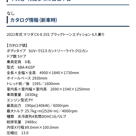
なし
カタログ情報（新車時）
2021年式 マツダ CX-8 25S ブラックトーンエディション 6人乗り

【カタログ値】

ボディタイプ	SUV・クロスカントリー・ライトクロカン

ドア数	5ドア

乗員定員	6名

型式	6BA-KG5P

全長×全幅×全高	4900×1840×1730mm

ホイールベース	2930mm

トレッド前／後	1595／1600mm

室内長×室内幅×室内高	2690×1540×1250mm

車両重量	1830kg

エンジン型式	PY

最高出力	190ps(140kW)／6000rpm

最大トルク	25.7kg・m(252N・m)／4000rpm

種類	水冷直列4気筒DOHC16バルブ

総排気量	2488cc

内径Ｘ行程	89.0mm×100.0mm

圧縮比	13.0
