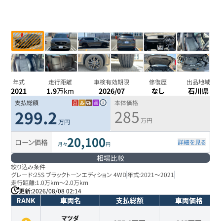
年式
走行距離
車検有効期限
修復歴
出品地域
2021
1.9
万km
2026/07
なし
石川県
支払総額
本体価格
285
299.2
万円
万円
20,100
ローン価格
詳細を見る
月々
円
相場比較
絞り込み条件
グレード:
25S ブラックトーンエディション 4WD
年式:
2021
～
2021
走行距離:
1.0万km
～
2.0万km
更新:
2026/08/08 02:14
RANK
車両名
支払総額
車両価格
マツダ