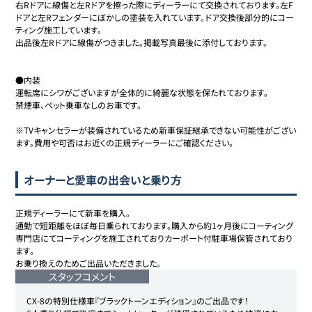
右Rドアに線傷と左Rドアを擦った際にディーラーにて交換されております。左F
ドアと左Rフェンダーにぼかしの塗装を入れています。ドア交換後部分的にコー
ティング施工しています。

出品後左Rドアに線傷がつきました。掲載写真最後に添付しております。

●内装

運転席にシワがございますが全体的に綺麗な状態を保たれております。

禁煙車、ペット乗車なしのお車です。

※TVキャンセラーが装備されているため新車保証継承できない可能性がござい
ます。費用や可否はお近くの正規ディーラーにご確認ください。
オーナーと愛車の出会いと乗り方
正規ディーラーにて新車を購入。

通勤で短距離をほぼ毎日乗られております。購入から約1ヶ月後にコーティング
専門店にてコーティングを施工されておりカーポート付駐車場保管されており
ます。

お乗り換えのためご出品いただきました。
スタッフコメント
CX-8の特別仕様車『ブラックトーンエディション』のご出品です！
