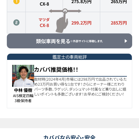
275.8万円
265
万円
CX-8
マツダ
299.2万円
285
万円
CX-8
類似車両を見る
※外部サイトに移動します。
鑑定士の車両総評
カババ推奨価格！！
取材時(2024年4月)市場には298万円で出品されているた
め23万円お買い得な1台です！さらにオーナー様こだわり
パーツ多数、ラゲッジ、ダッシュマット付属など乗り出しに嬉
中林 優樹
しいポイントも多数ございます！お早めにご検討ください！
AIS検定四輪

3級保持者
カババなら安心・安全