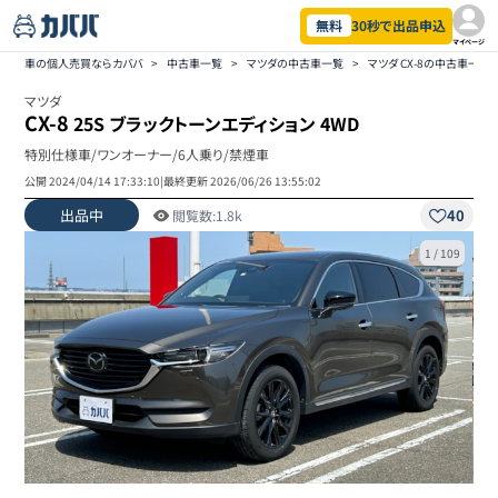
無料
30秒で出品申込
マイページ
車の個人売買ならカババ
>
中古車一覧
>
マツダの中古車一覧
>
マツダ CX-8の中古車一覧
マツダ
CX-8
25S ブラックトーンエディション 4WD
特別仕様車/ワンオーナー/6人乗り/禁煙車
公開
2024/04/14 17:33:10
|
最終更新
2026/06/26 13:55:02
出品中
40
閲覧数:
1.8k
1
/
109