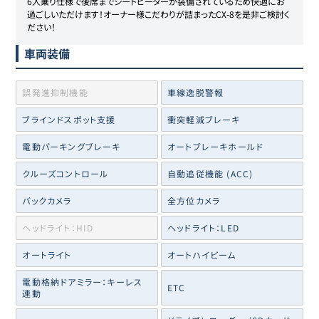
6人乗り仕様で後席までシートヒーターが装備されているため快適にお
過ごしいただけます！オーナー様こだわりが詰まったCX-8を是非ご検討く
ださい！
車両装備
誤発進抑制機能
車線逸脱警報
ブラインドスポット支援
衝突軽減ブレーキ
電動パーキングブレーキ
オートブレーキホールド
クルーズコントロール
自動追従機能 (ACC)
バックカメラ
全方位カメラ
ヘッドライト：HID
ヘッドライト：LED
オートライト
オートハイビーム
電動格納ドアミラー：キーレス
ETC
連動