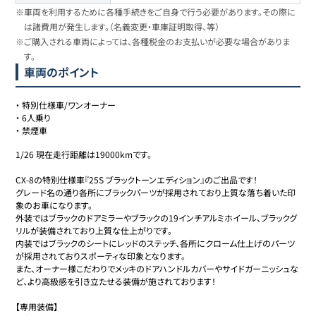
※車両を利用するために各種手続きをご自身で行う必要があります。その際に
は諸費用が発生します。（名義変更・車庫証明取得、等）
※ご購入される車両によっては、各種税金のお支払いが必要な場合がありま
す。
車両のポイント
・
特別仕様車/ワンオーナー
・
6人乗り
・
禁煙車
1/26 現在走行距離は19000kmです。

CX-8の特別仕様車『25S ブラックトーンエディション』のご出品です！

グレード名の通り各所にブラックパーツが採用されており上質な落ち着いた印
象のお車になります。

外装ではブラックのドアミラーやブラックの19インチアルミホイール、ブラックグ
リルが装備されており上質な仕上がりです。

内装ではブラックのシートにレッドのステッチ、各所にクローム仕上げのパーツ
が採用されておりスポーティな印象となります。

また、オーナー様こだわりでメッキのドアハンドルカバーやサイドガーニッシュな
ど、より高級感を引き立たせる装備が施されております！

【専用装備】
