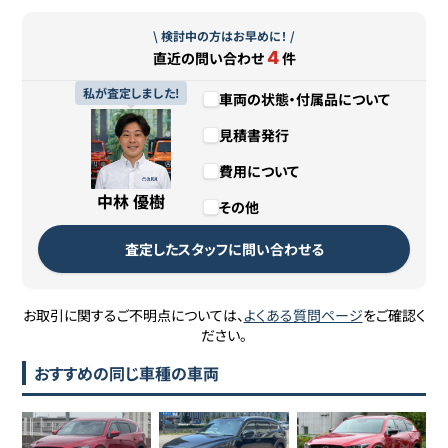
\ 検討中の方はお早めに！ /
4
直近の問い合わせ
件
私が査定しました!
車両の状態・付属品について
見積書発行
費用について
中林 優樹
その他
査定したスタッフに問い合わせる
お取引に関するご不明点については、
よくある質問ページ
をご確認く
ださい。
おすすめの同じ車種の車両