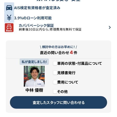
AIS検定有資格者が査定済み
3.9%のローン利用可能
カババベーシック保証
納車後30日以内なら、修理費用を無料で保証
\ 検討中の方はお早めに！ /
4
直近の問い合わせ
件
私が査定しました!
車両の状態・付属品について
見積書発行
費用について
中林 優樹
その他
査定したスタッフに問い合わせる