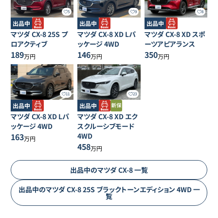
5
9
8
出品中
出品中
出品中
マツダ
CX-8
25S プ
マツダ
CX-8
XD Lパ
マツダ
CX-8
XD スポ
ロアクティブ
ッケージ 4WD
ーツアピアランス
189
146
350
万円
万円
万円
11
23
出品中
出品中
マツダ
CX-8
XD Lパ
マツダ
CX-8
XD エク
ッケージ 4WD
スクルーシブモード
163
4WD
万円
458
万円
出品中の
マツダ
CX-8
一覧
出品中の
マツダ
CX-8
25S ブラックトーンエディション 4WD
一
覧