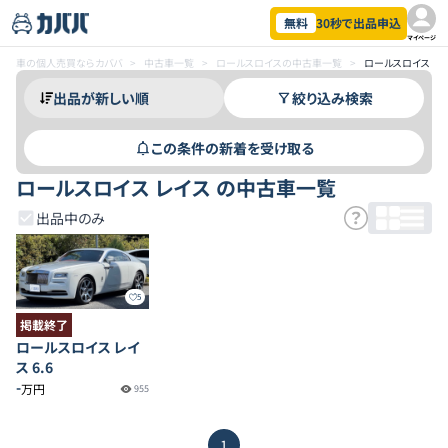
無料
30秒で出品申込
マイページ
車の個人売買ならカババ
>
中古車一覧
>
ロールスロイスの中古車一覧
>
ロールスロイス レ
絞り込み検索
この条件の新着を受け取る
ロールスロイス レイス の中古車一覧
出品中のみ
5
掲載終了
ロールスロイス レイ
ス 6.6
-
万円
955
1