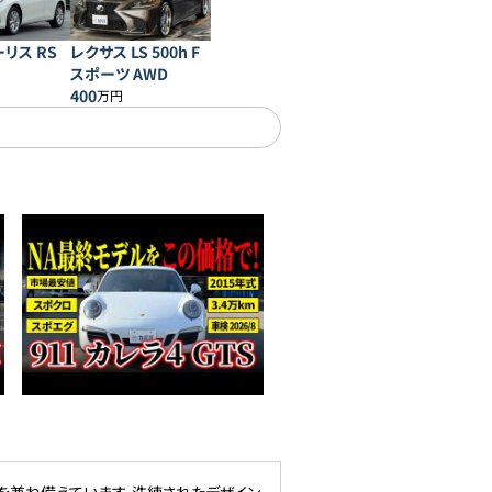
リス RS
レクサス LS 500h F
スポーツ AWD
400
万円