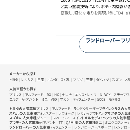
2006年から2015年にかけて生産さ
と高い塗装技術により、ボディの陰影が強
搭載し、軽快な走りを実現。特にTD4_
ランドローバー
フリ
車のメーカー・人気車種から探す
メーカーから探す
トヨタ
レクサス
日産
ホンダ
スバル
マツダ
三菱
ダイハツ
スズキ
メ
人気車種から探す
プリウス
アルファード
RX
NX
セレナ
エクストレイル
N-BOX
ステップワ
ゴルフ
A4アバント
ミニ
V60
マカン
ディフェンダー
5008
モデル3
トヨタの人気車種
プリウス
アルファード
ランドクルーザープラド
レクサスの人
スバルの人気車種
フォレスター
レヴォーグ
レガシィアウトバック
マツダの人気
スズキの人気車種
ジムニー
スペーシア
スイフト
メルセデス・ベンツの人気車種
アウディの人気車種
A4アバント
TT
Q5
MINIの人気車種
ミニ
ミニクロスオー
ランドローバーの人気車種
ディフェンダー
レンジローバースポーツ
レンジロ