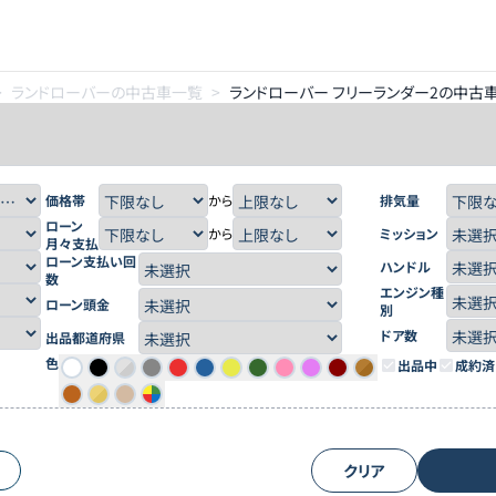
>
ランドローバーの中古車一覧
>
ランドローバー フリーランダー2の中古
価格帯
から
排気量
ローン
から
ミッション
月々支払
ローン支払い回
ハンドル
数
エンジン種
ローン頭金
別
ドア数
出品都道府県
色
出品中
成約済
クリア