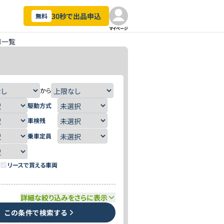
30秒で出品申込
無料
マイページ
車一覧
から
駆動方式
車検残
乗車定員
リースで買える車両
詳細な絞り込みをさらに表示
この条件で検索する