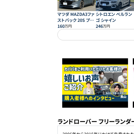
マツダ MAZDA3ファ
シトロエン ベルラン
ストバック 20S プロ
ゴ シャイン
アクティブ
160
246
万円
万円
ランドローバー フリーランダ