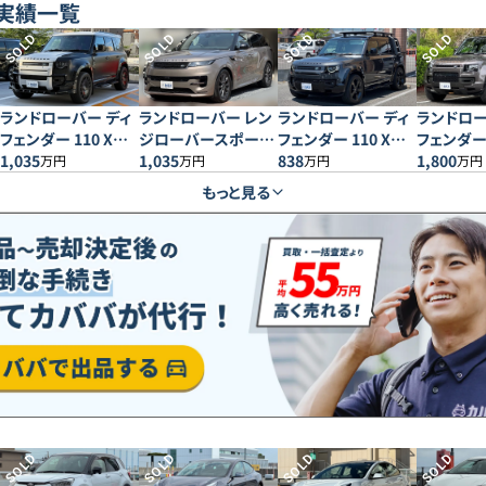
実績一覧
SOLD
SOLD
SOLD
SOLD
ランドローバー ディ
ランドローバー レン
ランドローバー ディ
ランドロー
フェンダー 110 X
ジローバースポーツ
フェンダー 110 Xダ
フェンダー 
3.0L D300
1,035
ダイナミック SE
1,035
イナミック HSE
838
タ
1,800
万円
万円
万円
万円
D300
D300
もっと見る
SOLD
SOLD
SOLD
SOLD