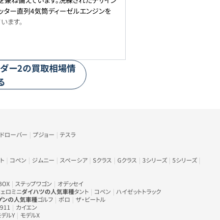
性を兼ね備えています。洗練されたデザイン
リッター直列4気筒ディーゼルエンジンを
います。
ダー2
の買取相場情
る
ンドローバー
プジョー
テスラ
ト
コペン
ジムニー
スペーシア
Sクラス
Gクラス
3シリーズ
5シリーズ
BOX
ステップワゴン
オデッセイ
ェロミニ
ダイハツの人気車種
タント
コペン
ハイゼットトラック
ゲンの人気車種
ゴルフ
ポロ
ザ・ビートル
911
カイエン
モデルY
モデルX