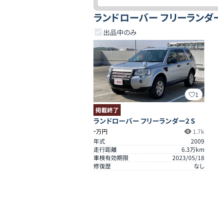
ランドローバー フリーランダ
出品中のみ
1
掲載終了
ランドローバー フリーランダー2 S
-
万円
1.7k
年式
2009
走行距離
6.3
万km
車検有効期限
2023/05/18
修復歴
なし