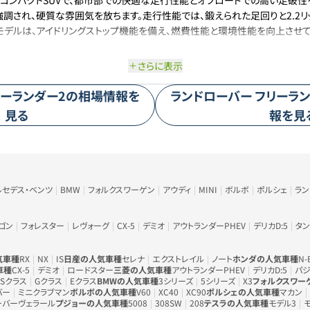
れたコンパクトSUVで、都市部での快適な走行性能とオフロードでの高い走破
調され、硬質な雰囲気を放ちます。走行性能では、鍛えられた足回りと2.2
eモデルは、アイドリングストップ機能を備え、燃費性能と環境性能を向上させて
さらに表示
ーランダー2
の相場情報を
ランドローバー
フリーラン
見る
報を見
ルセデス・ベンツ
BMW
フォルクスワーゲン
アウディ
MINI
ボルボ
ポルシェ
ラ
ゴン
フォレスター
レヴォーグ
CX-5
デミオ
アウトランダーPHEV
デリカD:5
タン
気車種
RX
NX
IS
日産の人気車種
セレナ
エクストレイル
ノート
ホンダの人気車種
N-
車種
CX-5
デミオ
ロードスター
三菱の人気車種
アウトランダーPHEV
デリカD:5
パジ
Sクラス
Gクラス
Eクラス
BMWの人気車種
3シリーズ
5シリーズ
X3
フォルクスワー
バー
ミニクラブマン
ボルボの人気車種
V60
XC40
XC90
ポルシェの人気車種
マカン
ーバーヴェラール
プジョーの人気車種
5008
308SW
208
テスラの人気車種
モデル3