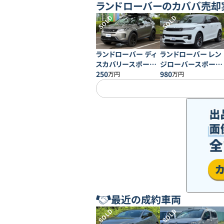
ランドローバー
のカババ売却
SOLD
SOLD
ランドローバー ディ
ランドローバー レン
スカバリースポーツ
ジローバースポーツ
P200
250
ダイナミック SE
980
万円
万円
D300
最近の成約車両
SOLD
SOLD