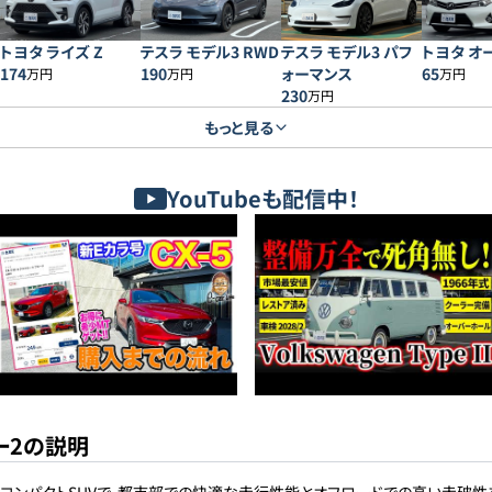
トヨタ ライズ Z
テスラ モデル3 RWD
テスラ モデル3 パフ
トヨタ オー
174
190
ォーマンス
65
万円
万円
万円
230
万円
もっと見る
YouTubeも配信中！
ー2の説明