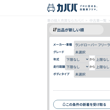
車の個人売買ならカババ
>
中古車一覧
メーカー・車種
グレード
年式
から
走行距離
から
ボディタイプ
この条件の新着を受け取る