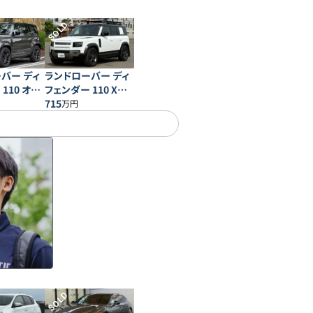
SOLD
バー ディ
ランドローバー ディ
110 オク
フェンダー 110 Xダ
イナミック SE D300
715
万円
SOLD